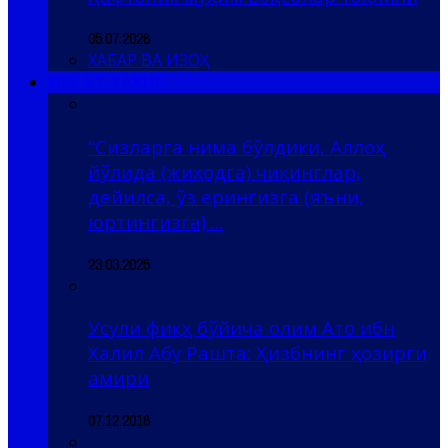
05.07.2026
ХАБАР ВА ИЗОҲ
ҲИЗБ УТ-ТАҲРИР
“Сизларга нима бўлдики, Аллоҳ
йўлида (жиҳодга) чиқинглар,
дейилса, ўз ерингизга (яъни,
юртингизга) ...
23.03.2025
Усули фиқҳ бўйича олим Ато ибн
Халил Абу Рашта: Ҳизбнинг ҳозирги
амири
07.12.2016