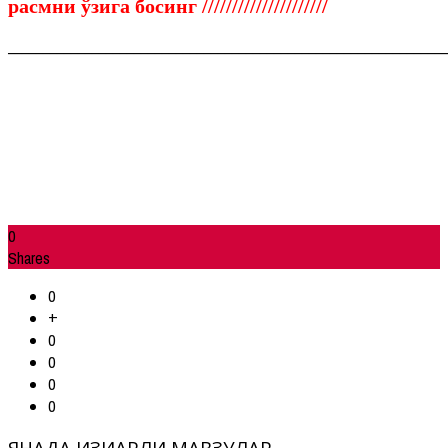
расмни ўзига босинг /////////////////////
______________________________________________________________
0
Shares
0
+
0
0
0
0
ЯНАДА ҚИЗИҚАРЛИ МАВЗУЛАР