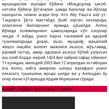
муҳандислик ишлари бўйича «Миқдорлар ҳисоб-
китоби бўйича ўртачалик ҳамда бинолар ва йўллар
назорати» номли асари бор. Ато Абу Рашта Ҳизб ут-
Таҳрирга ўрта мактабда ўқиб юрган кезларида,
эллигинчи йилларнинг ярмида қўшилди. Аллоҳ
йўлида золимларнинг қамоқларида кўп озорлар
чекди. У Ҳизбда, унинг барча танзимий ва идорий
тузилмаларида: дорис, аъзо, мушриф, маҳаллий
жиҳоз нақиби, вилоят мажлиси аъзоси, мўътамад,
расмий нотиқ, амир идораси аъзоси бўлиб узлуксиз
иш олиб борди. Ҳижрий 1424 йил хайрли сафар ойининг
11 кунидан, милодий 2003 йил 12 апрелдан эътиборан
эса Аллоҳ Ҳизбга амирлик қилиш вазифаси унинг
елкасига тушишини ирода қилди ва у Аллоҳдан бу
оғир юкни кўтаришда ёрдам беришини сўради.
АМИР АУДИО МУРОЖААТЛАРИ