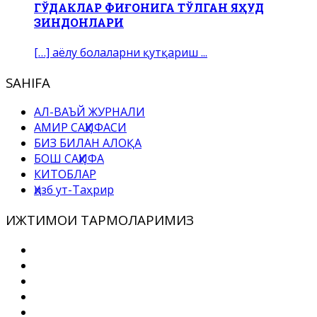
ГЎДАКЛАР ФИҒОНИГА ТЎЛГАН ЯҲУД
ЗИНДОНЛАРИ
[…] аёлу болаларни қутқариш ...
SAHIFA
АЛ-ВАЪЙ ЖУРНАЛИ
АМИР САҲИФАСИ
БИЗ БИЛАН АЛОҚА
БОШ САҲИФА
КИТОБЛАР
Ҳизб ут-Таҳрир
ИЖТИМОИ ТАРМОҚЛАРИМИЗ