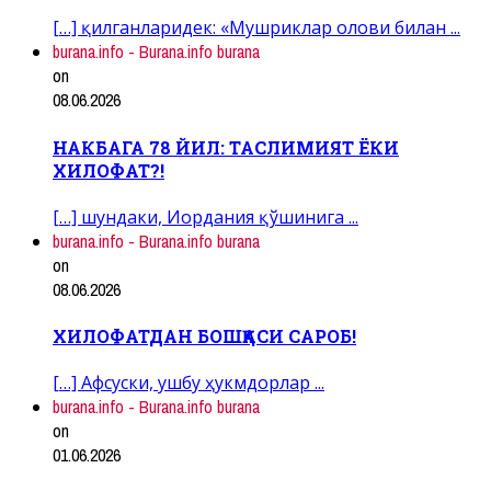
[…] қилганларидек: «Мушриклар олови билан ...
burana.info - Burana.info burana
on
08.06.2026
НАКБАГА 78 ЙИЛ: ТАСЛИМИЯТ ЁКИ
ХИЛОФАТ?!
[…] шундаки, Иордания қўшинига ...
burana.info - Burana.info burana
on
08.06.2026
ХИЛОФАТДАН БОШҚАСИ САРОБ!
[…] Афсуски, ушбу ҳукмдорлар ...
burana.info - Burana.info burana
on
01.06.2026