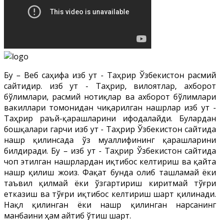
Бу – Веб саҳифа Ҳизб ут - Таҳрир Ўзбекистон расмий
сайтидир. Ҳизб ут - Таҳрир, вилоятлар, ахборот
бўлимлари, расмий нотиқлар ва ахборот бўлимлари
вакиллари томонидан чиқарилган нашрлар Ҳизб ут -
Таҳрир раъй-қарашларини ифодалайди. Булардан
бошқалари гарчи Ҳизб ут - Таҳрир Ўзбекистон сайтида
нашр қилинсада ўз муаллифининг қарашларини
билдиради. Бу – Ҳизб ут - Таҳрир Ўзбекистон сайтида
чоп этилган нашрлардан иқтибос келтириш ва қайта
нашр қилиш жоиз. Фақат бунда олиб ташламай ёки
таъвил қилмай ёки ўзгартириш киритмай тўғри
етказиш ва тўғри иқтибос келтириш шарт қилинади.
Нақл қилинган ёки нашр қилинган нарсанинг
манбаини ҳам айтиб ўтиш шарт.