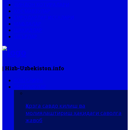
ЗИНДОН ХОТИРАЛАРИ
ХОС МАВЗУЛАР
БИРОДАРЛАР ҚИССАЛАРИ
МАҚОЛАЛАР
ШАҲИДЛАР
ШЕЪРЛАР
| Hizb-Uzbekiston.info
БОШ САҲИФА
ЯНГИЛИКЛАР
Қарзга савдо қилиш ва
молиялаштириш ҳақидаги саволга
жавоб