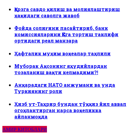
Қарзга савдо қилиш ва молиялаштириш
ҳақидаги саволга жавоб
Фойда солиғини пасайтириб, банк
комиссияларини ҚҚСга тортиш таклифи
ортидаги реал манзара
Ҳафталик муҳим воқеалар таҳлили
Муборак Ақсонинг яҳудийлардан
тозаланиш вақти келмадими?!
Анқарадаги НАТО анжумани ва унда
Туркиянинг роли
Ҳизб ут-Таҳрир бундан тўққиз йил аввал
огоҳлантирган нарса воқеликка
айланмоқда
АМИР КИТОБЛАРИ