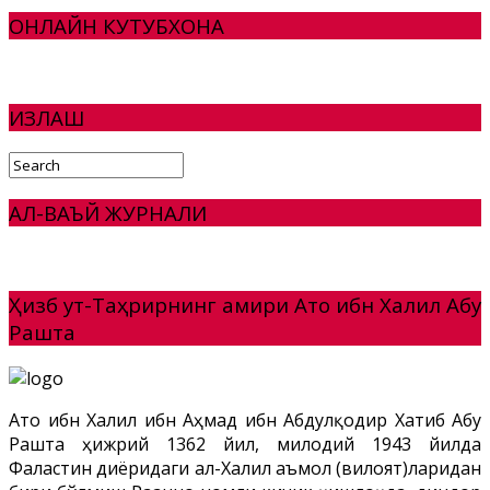
ОНЛАЙН КУТУБХОНА
ИЗЛАШ
АЛ-ВАЪЙ ЖУРНАЛИ
Ҳизб ут-Таҳрирнинг амири Ато ибн Халил Абу
Рашта
Ато ибн Халил ибн Аҳмад ибн Абдулқодир Хатиб Абу
Рашта ҳижрий 1362 йил, милодий 1943 йилда
Фаластин диёридаги ал-Халил аъмол (вилоят)ларидан