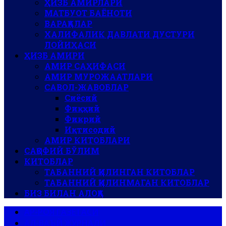
ҲИЗБ АМИРЛАРИ
МАТБУОТ БАЁНОТИ
ВАРАҚАЛАР
ХАЛИФАЛИК ДАВЛАТИ ДУСТУРИ
ЛОЙИҲАСИ
ҲИЗБ АМИРИ
АМИР САҲИФАСИ
АМИР МУРОЖААТЛАРИ
САВОЛ-ЖАВОБЛАР
Сиёсий
Фиқҳий
Фикрий
Иқтисодий
АМИР КИТОБЛАРИ
САҚОФИЙ БЎЛИМ
КИТОБЛАР
ТАБАННИЙ ҚИЛИНГАН КИТОБЛАР
ТАБАННИЙ ҚИЛИНМАГАН КИТОБЛАР
БИЗ БИЛАН АЛОҚА
АР-РОЯ ГАЗЕТАСИ
АЛ-ВАЪЙ ЖУРНАЛИ