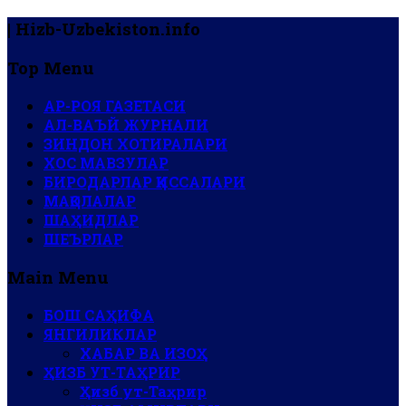
| Hizb-Uzbekiston.info
Top Menu
АР-РОЯ ГАЗЕТАСИ
АЛ-ВАЪЙ ЖУРНАЛИ
ЗИНДОН ХОТИРАЛАРИ
ХОС МАВЗУЛАР
БИРОДАРЛАР ҚИССАЛАРИ
МАҚОЛАЛАР
ШАҲИДЛАР
ШЕЪРЛАР
Main Menu
БОШ САҲИФА
ЯНГИЛИКЛАР
ХАБАР ВА ИЗОҲ
ҲИЗБ УТ-ТАҲРИР
Ҳизб ут-Таҳрир