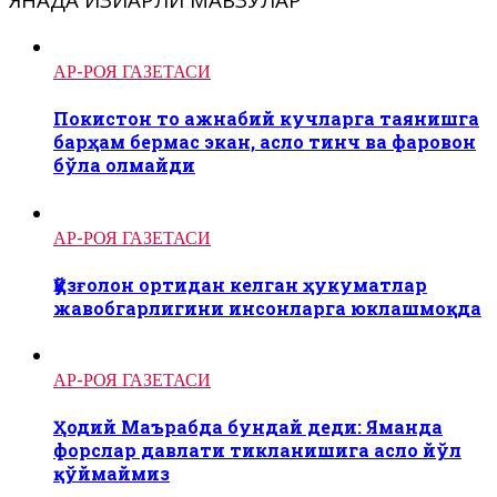
АР-РОЯ ГАЗЕТАСИ
Покистон то ажнабий кучларга таянишга
барҳам бермас экан, асло тинч ва фаровон
бўла олмайди
АР-РОЯ ГАЗЕТАСИ
Қўзғолон ортидан келган ҳукуматлар
жавобгарлигини инсонларга юклашмоқда
АР-РОЯ ГАЗЕТАСИ
Ҳодий Маърабда бундай деди: Яманда
форслар давлати тикланишига асло йўл
қўймаймиз