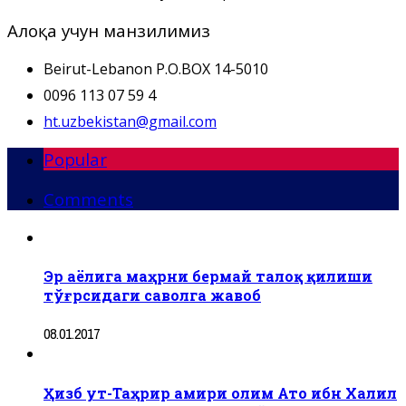
Алоқа учун манзилимиз
Beirut-Lebanon P.O.BOX 14-5010
0096 113 07 59 4
ht.uzbekistan@gmail.com
Popular
Comments
Эр аёлига маҳрни бермай талоқ қилиши
тўғрсидаги саволга жавоб
08.01.2017
Ҳизб ут-Таҳрир амири олим Ато ибн Халил