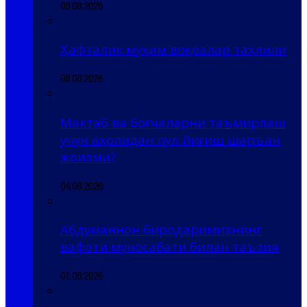
09.08.2026
Ҳафталик муҳим воқеалар таҳлили
08.08.2026
Мактаб ва боғчаларни таъмирлаш
учун аҳолидан пул йиғиш шаръан
жоизми?
04.08.2026
Абдуманнон биродаримизнинг
вафоти муносабати билан таъзия
01.08.2026