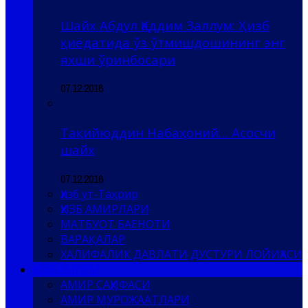
Шайх Абдул Қаддим Заллум: Ҳизб
қиёдатида ўз ўтмишдошининг энг
яхши ўринбосари
07.12.2016
Тақийюддин Набаҳоний… Асосчи
шайх
07.12.2016
Ҳизб ут-Таҳрир
ҲИЗБ АМИРЛАРИ
МАТБУОТ БАЁНОТИ
ВАРАҚАЛАР
ХАЛИФАЛИК ДАВЛАТИ ДУСТУРИ ЛОЙИҲАСИ
ҲИЗБ АМИРИ
АМИР САҲИФАСИ
АМИР МУРОЖААТЛАРИ