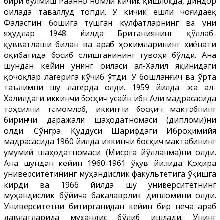
бири бўлмиш Раанно номли кичик қишлоқда, диндор
оилада таваллуд топди. У кичик ёшли чоғидаёқ
Фаластин бошига тушган кулфатларнинг ва уни
яҳудлар 1948 йилда Британиянинг қўллаб-
қувватлаши билан ва араб ҳокимларининг хиёнати
оқибатида босиб олишганининг гувоҳи бўлди. Ана
шундан кейин унинг оиласи ал-Халил яқинидаги
қочоқлар лагерига кўчиб ўтди. У бошланғич ва ўрта
таълимни шу лагерда олди. 1959 йилда эса ал-
Халилдаги иккинчи босқич Ҳусайн ибн Али мадрасасида
таҳсилни тамомлаб, иккинчи босқич мактабнинг
биринчи даражали шаҳодатномаси (дипломи)ни
олди. Сўнгра Қуддуси Шарифдаги Иброҳимийя
мадрасасида 1960 йилда иккинчи босқич мактабининг
умумий шаҳодатномаси (Мисрга йўлланма)ни олди.
Ана шундан кейин 1960-1961 ўқув йилида Қоҳира
университетининг муҳандислик факультетига ўқишга
кирди ва 1966 йилда шу университетнинг
муҳандислик бўйича бакалаврлик дипломини олди.
Университетни битирганидан кейин бир неча араб
давлатларида муҳандис бўлиб ишлади. Унинг