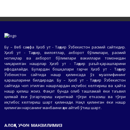
Бу – Веб саҳифа Ҳизб ут - Таҳрир Ўзбекистон расмий сайтидир.
Ҳизб ут - Таҳрир, вилоятлар, ахборот бўлимлари, расмий
нотиқлар ва ахборот бўлимлари вакиллари томонидан
чиқарилган нашрлар Ҳизб ут - Таҳрир раъй-қарашларини
ифодалайди. Булардан бошқалари гарчи Ҳизб ут - Таҳрир
Ўзбекистон сайтида нашр қилинсада ўз муаллифининг
қарашларини билдиради. Бу – Ҳизб ут - Таҳрир Ўзбекистон
сайтида чоп этилган нашрлардан иқтибос келтириш ва қайта
нашр қилиш жоиз. Фақат бунда олиб ташламай ёки таъвил
қилмай ёки ўзгартириш киритмай тўғри етказиш ва тўғри
иқтибос келтириш шарт қилинади. Нақл қилинган ёки нашр
қилинган нарсанинг манбаини ҳам айтиб ўтиш шарт.
АЛОҚА УЧУН МАНЗИЛИМИЗ