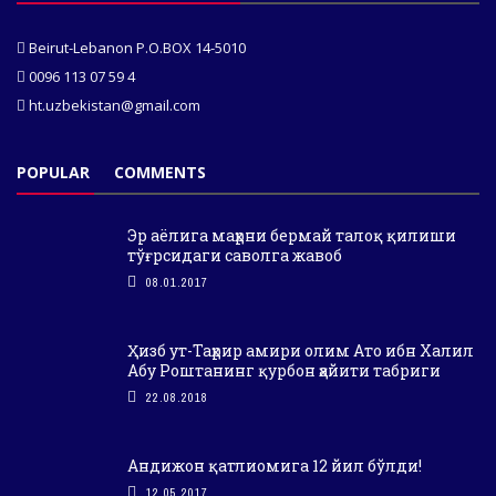
Beirut-Lebanon P.O.BOX 14-5010
0096 113 07 59 4
ht.uzbekistan@gmail.com
POPULAR
COMMENTS
Эр аёлига маҳрни бермай талоқ қилиши
тўғрсидаги саволга жавоб
08.01.2017
Ҳизб ут-Таҳрир амири олим Ато ибн Халил
Абу Роштанинг қурбон ҳайити табриги
22.08.2018
Андижон қатлиомига 12 йил бўлди!
12.05.2017