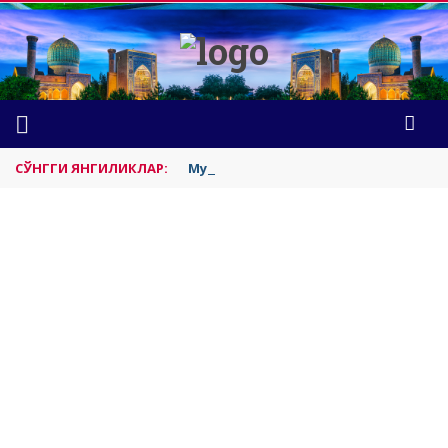
СЎНГГИ ЯНГИЛИКЛАР:
Муборак Ақсонинг яҳудийлардан т