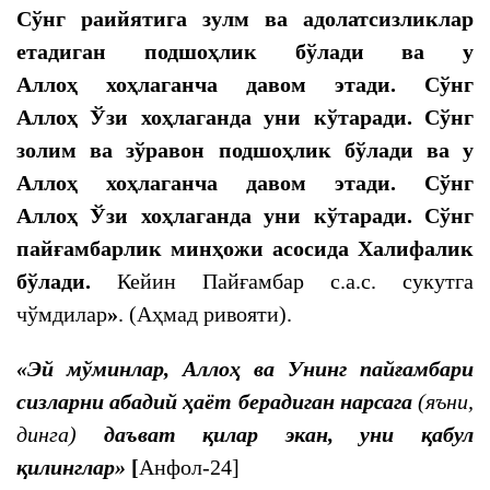
Сўнг раийятига зулм ва адолатсизликлар
етадиган подшоҳлик бўлади ва у
Аллоҳ хоҳлаганча давом этади. Сўнг
Аллоҳ
Ўзи хоҳлаганда уни кўтаради. Сўнг
золим ва зўравон подшоҳлик бўлади ва у
Аллоҳ хоҳлаганча давом этади. Сўнг
Аллоҳ
Ўзи хоҳлаганда уни кўтаради. Сўнг
пайғамбарлик минҳожи асосида Халифалик
бўлади.
Кейин Пайғамбар с.а.с. сукутга
чўмдилар
»
. (Аҳмад ривояти).
«Эй мўминлар, Аллоҳ ва Унинг пайғамбари
сизларни абадий ҳаёт берадиган нарсага
(яъни,
динга)
даъват қилар экан, уни қабул
қилинглар»
[
Анфол-24]