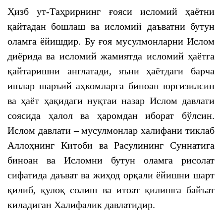
Ҳизб ут-Таҳрирнинг ғояси исломий ҳаётни
қайтадан бошлаш ва исломий даъватни бутун
оламга ёйишдир. Бу ғоя мусулмонларни Ислом
диёрида ва исломий жамиятда исломий ҳаётга
қайтаришни англатади, яъни ҳаётдаги барча
ишлар шаръий аҳкомларга биноан юргизилсин
ва ҳаёт ҳақидаги нуқтаи назар Ислом давлати
соясида ҳалол ва ҳаромдан иборат бўлсин.
Ислом давлати – мусулмонлар халифани тиклаб
Аллоҳнинг Китоби ва Расулининг Суннатига
биноан ва Исломни бутун оламга рисолат
сифатида даъват ва жиҳод орқали ёйишни шарт
қилиб, қулоқ солиш ва итоат қилишга байъат
киладиган Халифалик давлатидир.