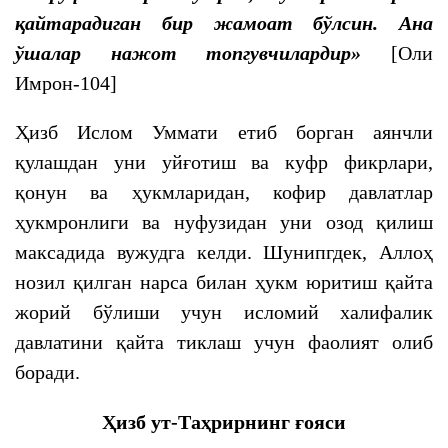
қайтарадиган бир жамоат бўлсин. Ана
ўшалар нажот топгувчилардир»
[Оли
Имрон-104]
Ҳизб Ислом Уммати етиб борган аянчли
қулашдан уни уйғотиш ва куфр фикрлари,
қонун ва ҳукмларидан, кофир давлатлар
ҳукмронлиги ва нуфузидан уни озод қилиш
максадида вужудга келди. Шунипгдек, Аллоҳ
нозил қилган нарса билан ҳукм юритиш қайта
жорий бўлиши учун исломий халифалик
давлатини қайта тиклаш учун фаолият олиб
боради.
Ҳизб ут-Таҳрирнинг ғояси