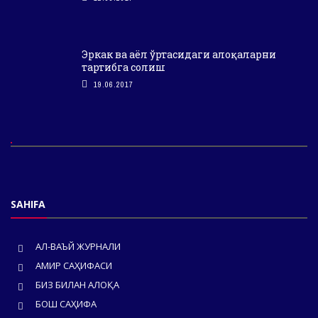
Эркак ва аёл ўртасидаги алоқаларни
тартибга солиш
19.06.2017
SAHIFA
АЛ-ВАЪЙ ЖУРНАЛИ
АМИР САҲИФАСИ
БИЗ БИЛАН АЛОҚА
БОШ САҲИФА