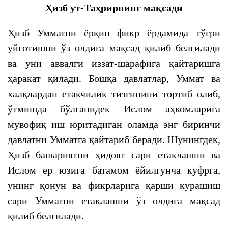
Ҳизб ут-Таҳрирнинг мақсади
Ҳизб Умматни ёрқин фикр ёрдамида тўғри
уйғотишни ўз олдига мақсад қилиб белгилади
ва уни аввалги иззат-шарафига қайтаришга
ҳаракат қилади. Бошқа давлатлар, Уммат ва
халқлардан етакчилик тизгинини тортиб олиб,
ўтмишда бўлганидек Ислом аҳкомларига
мувофиқ иш юритадиган оламда энг биринчи
давлатни Умматга қайтариб беради. Шунингдек,
Ҳизб башариятни ҳидоят сари етаклашни ва
Ислом ер юзига батамом ёйилгунча куфрга,
унинг қонун ва фикрларига қарши курашиш
сари Умматни етаклашни ўз олдига мақсад
қилиб белгилади.