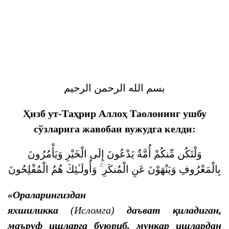
بسم الله الرحمن الرحيم
Ҳизб ут-Таҳрир Аллоҳ Таолонинг ушбу
сўзларига жавобан вужудга келди:
وَلْتَكُن مِّنكُمْ أُمَّةٌ يَدْعُونَ إِلَى الْخَيْرِ وَيَأْمُرُونَ
بِالْمَعْرُوفِ وَيَنْهَوْنَ عَنِ الْمُنكَرِ ۚ وَأُولَـٰئِكَ هُمُ الْمُفْلِحُونَ
«Ораларингиздан
яхшиликка
(Исломга)
даъват қиладиган,
маъруф ишларга буюриб, мункар ишлардан