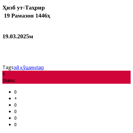
Ҳизб ут-Таҳрир
19 Рамазон 1446ҳ
19.03.2025м
Tags
эй қўшинлар
0
Shares
0
+
0
0
0
0