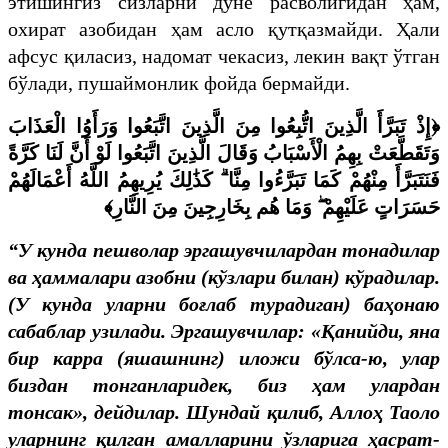
этишингиз сизларни дунё расволигидан ҳам,
охират азобидан ҳам асло қутқазмайди. Ҳали
афсус қиласиз, надомат чекасиз, лекин вақт ўтган
бўлади, пушаймонлик фойда бермайди.
﴿إِذْ تَبَرَّأَ الَّذِينَ اتُّبِعُوا مِنَ الَّذِينَ اتَّبَعُوا وَرَأَوُا الْعَذَابَ
وَتَقَطَّعَتْ بِهِمُ الْأَسْبَابُ وَقَالَ الَّذِينَ اتَّبَعُوا لَوْ أَنَّ لَنَا كَرَّةً
فَنَتَبَرَّأَ مِنْهُمْ كَمَا تَبَرَّءُوا مِنَّا ۗ كَذَٰلِكَ يُرِيهِمُ اللَّهُ أَعْمَالَهُمْ
حَسَرَاتٍ عَلَيْهِمْ ۖ وَمَا هُم بِخَارِجِينَ مِنَ النَّارِ﴾
“У кунда пешволар эргашувчилардан тонадилар
ва ҳаммалари азобни (кўзлари билан) кўрадилар.
(У кунда уларни боғлаб турадиган) баҳонаю
сабаблар узилади. Эргашувчилар: «Қанийди, яна
бир карра (яшашнинг) иложи бўлса-ю, улар
биздан тонганларидек, биз ҳам улардан
тонсак», дейдилар. Шундай қилиб, Аллоҳ Таоло
уларнинг қилган амалларини ўзларига ҳасрат-