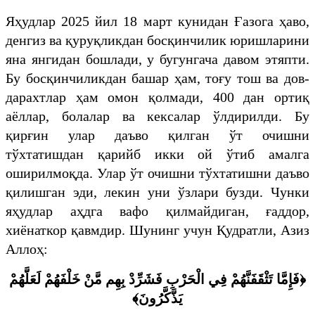
Яҳудлар 2025 йил 18 март кунидан Ғазога ҳаво,
денгиз ва қуруқликдан босқинчилик юришларини
яна янгидан бошлади, у бугунгача давом этяпти.
Бу босқинчиликдан башар ҳам, тоғу тош ва дов-
дарахтлар ҳам омон қолмади, 400 дан ортиқ
аёллар, болалар ва кексалар ўлдирилди. Бу
қирғин улар даъво қилган ўт очишни
тўхтатишдан қарийб икки ой ўтиб амалга
оширилмоқда. Улар ўт очишни тўхтатишни даъво
қилишган эди, лекин уни ўзлари бузди. Чунки
яҳудлар аҳдга вафо қилмайдиган, ғаддор,
хиёнаткор қавмдир. Шунинг учун Қудратли, Азиз
Аллоҳ:
فَإِمَّا تَثْقَفَنَّهُمْ فِي الْحَرْبِ فَشَرِّدْ بِهِم مَّنْ خَلْفَهُمْ لَعَلَّهُمْ
﴿
يَذَّكَّرُونَ﴾