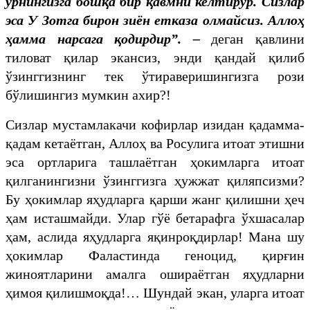
ўрнингизга бошқа бир қавмни келтирур. Сизлар
эса У Зотга бирон зиён етказа олмайсиз. Аллоҳ
ҳамма нарсага қодирдир”. –
деган қавлини
тиловат қилар экансиз, энди қандай қилиб
ўзинггизнинг тек ўтираверишингизга рози
бўлишингиз мумкин ахир?!
Сизлар мустамлакачи кофирлар изидан қадамма-
қадам кетаётган, Аллоҳ ва Росулига итоат этишни
эса ортларига ташлаётган ҳокимларга итоат
қилганингизни ўзинггизга ҳужжат қиляпсизми?
Бу ҳокимлар яҳудларга қарши жанг қилишни ҳеч
ҳам исташмайди. Улар гўё бетарафга ўхшасалар
ҳам, аслида яҳудларга яқинроқдирлар! Мана шу
ҳокимлар Фаластинда геноцид, қирғин
жиноятларини амалга ошираётган яҳудларни
ҳимоя қилишмоқда!… Шундай экан, уларга итоат