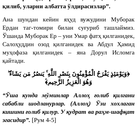
қилиб, уларни албатта ўлдирасизлар”.
Ана шундан кейин яҳуд вужудини Муборак
Ердан таг-томири билан суғуриб ташлаймиз.
Ўшанда Муборак Ер – уни Умар фатҳ қилганидек,
Салоҳуддин озод қилганидек ва Абдул Ҳамид
муҳофаза қилганидек – яна Дорул Исломга
қайтади.
﴿وَيَوْمَئِذٍ يَفْرَحُ الْمُؤْمِنُونَ بِنَصْرِ اللَّهِ ۚ يَنصُرُ مَن يَشَاءُ ۖ
وَهُوَ الْعَزِيزُ الرَّحِيم﴾ُ
“Ўша кунда мўминлар Аллоҳ ғолиб қилгани
сабабли шодланурлар. (Аллоҳ) Ўзи хохлаган
кишини ғолиб қилур. У қудрат ва раҳм-шафқат
эгасидир”.
[Рум 4-5]