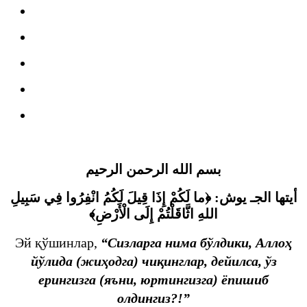
بسم الله الرحمن الرحيم
أيتها الجـ يوش: ﴿ما لَكُمْ إِذَا قِيلَ لَكُمُ انْفِرُوا فِي سَبِيلِ
اللهِ اثَّاقَلْتُمْ إِلَى الْأَرْضِ﴾
Эй қўшинлар,
“Сизларга нима бўлдики, Аллоҳ
йўлида (жиҳодга) чиқинглар, дейилса, ўз
ерингизга (яъни, юртингизга) ёпишиб
олдингиз?!”