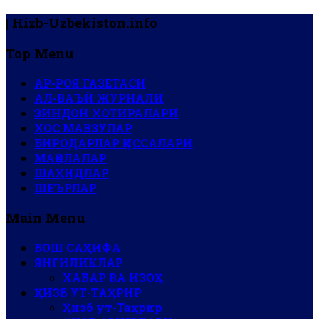
| Hizb-Uzbekiston.info
Top Menu
АР-РОЯ ГАЗЕТАСИ
АЛ-ВАЪЙ ЖУРНАЛИ
ЗИНДОН ХОТИРАЛАРИ
ХОС МАВЗУЛАР
БИРОДАРЛАР ҚИССАЛАРИ
МАҚОЛАЛАР
ШАҲИДЛАР
ШЕЪРЛАР
Main Menu
БОШ САҲИФА
ЯНГИЛИКЛАР
ХАБАР ВА ИЗОҲ
ҲИЗБ УТ-ТАҲРИР
Ҳизб ут-Таҳрир