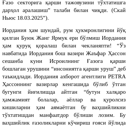
Ғазо секторига қарши тажовузини тўхтатишга
дарҳол аралашиш” талаби билан чиқди. (Скай
Ньюс 18.03.2025”).
Иордания ҳам шундай, рум ҳукмронлигини йўқ
қилган Буюк Жанг Ярмук ери бўлмиш Иордания
ҳам қуруқ қоралаш билан чекланяпти! “Ўз
навбатида Иордания бош вазири Жаъфар Ҳассон
сешанба куни Исроилнинг Ғазога қарши
бошлаган урушини “инсониятга қарши уруш” деб
таъкидлади. Иордания ахборот агентлиги PETRA
Ҳассоннинг вазирлар кенгашида бўлиб ўтган
бугунги йиғилишда айтган “бутун халқаро
ҳамжамият болалар, аёллар ва қуролсиз
кишиларни ҳам аямаётган бу ваҳшийликни
тўхтатишдан манфаатдор бўлиши лозим. Бу
ваҳшийлик ғазоликларни кўчириш ғояси йўлида