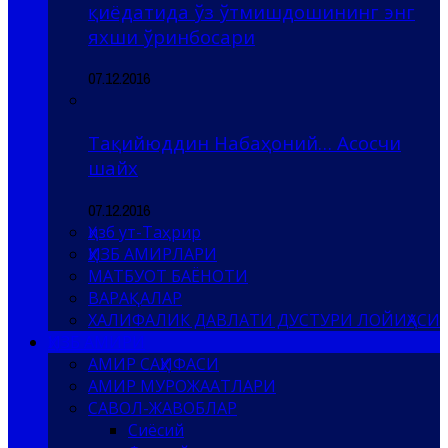
қиёдатида ўз ўтмишдошининг энг
яхши ўринбосари
07.12.2016
Тақийюддин Набаҳоний… Асосчи
шайх
07.12.2016
Ҳизб ут-Таҳрир
ҲИЗБ АМИРЛАРИ
МАТБУОТ БАЁНОТИ
ВАРАҚАЛАР
ХАЛИФАЛИК ДАВЛАТИ ДУСТУРИ ЛОЙИҲАСИ
ҲИЗБ АМИРИ
АМИР САҲИФАСИ
АМИР МУРОЖААТЛАРИ
САВОЛ-ЖАВОБЛАР
Сиёсий