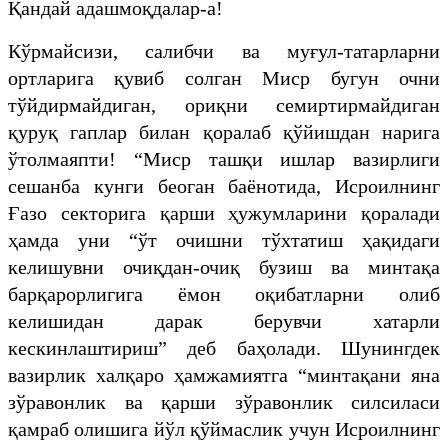
Қандай адашмоқдалар-а!
Кўрмайсизи, салибчи ва муғул-татарларни
ортларига қувиб солган Миср бугун очни
тўйдирмайдиган, ориқни семиртирмайдиган
қуруқ гаплар билан қоралаб қўйишдан нарига
ўтолмаяпти! “Миср ташқи ишлар вазирлиги
сешанба кунги беоган баёнотида, Исроилнинг
Ғазо секторига қарши ҳужумларини қоралади
ҳамда уни “ўт очишни тўхтатиш ҳақидаги
келишувни очиқдан-очиқ бузиш ва минтақа
барқарорлигига ёмон оқибатларни олиб
келишидан дарак берувчи хатарли
кескинлаштириш” деб баҳолади. Шунингдек
вазирлик халқаро ҳамжамиятга “минтақани яна
зўравонлик ва қарши зўравонлик силсиласи
қамраб олишига йўл қўймаслик учун Исроилнинг