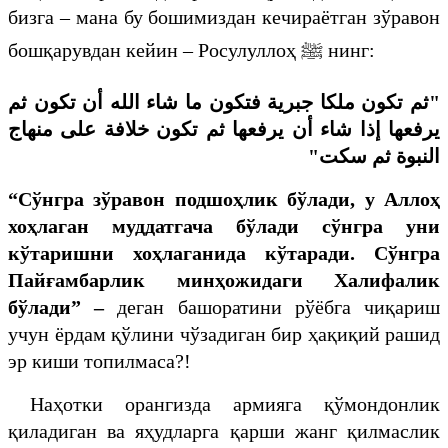
бизга – мана бу бошимиздан кечираётган зўравон
бошқарувдан кейин – Росулуллоҳ ﷺ нинг:
"ثم تكون ملكا جبرية فتكون ما شاء الله أن تكون ثم
يرفعها إذا شاء أن يرفعها ثم تكون خلافة على منهاج
النبوة ثم سكت"
“Сўнгра зўравон подшоҳлик бўлади, у Аллоҳ
хоҳлаган муддатгача бўлади сўнгра уни
кўтаришни хоҳлаганида кўтаради. Сўнгра
Пайғамбарлик минҳожидаги Халифалик
бўлади” –
деган башоратини рўёбга чиқариш
учун ёрдам қўлини чўзадиган бир ҳақиқий рашид
эр киши топилмаса?!
Наҳотки орангизда армияга қўмондонлик
қиладиган ва яҳудларга қарши жанг қилмаслик