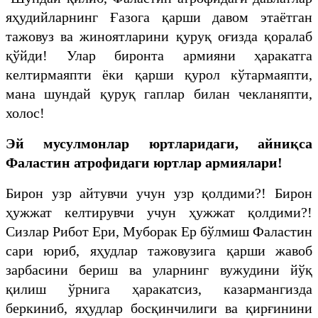
яҳудийларнинг Ғазога қарши давом этаётган
тажовуз ва жиноятларини қуруқ оғизда қоралаб
қўйди! Улар биронта армияни ҳаракатга
келтирмаяпти ёки қарши қурол кўтармаяпти,
мана шундай қуруқ гаплар билан чекланяпти,
холос!
Эй мусулмонлар юртларидаги, айниқса
Фаластин атрофидаги юртлар армиялари!
Бирон узр айтувчи учун узр қолдими?! Бирон
ҳужжат келтирувчи учун ҳужжат қолдими?!
Сизлар Рибот Ери, Муборак Ер бўлмиш Фаластин
сари юриб, яҳудлар тажовузига қарши жавоб
зарбасини бериш ва уларнинг вужудини йўқ
қилиш ўрнига ҳаракатсиз, казармангизда
беркиниб, яҳудлар босқинчилиги ва қирғинини