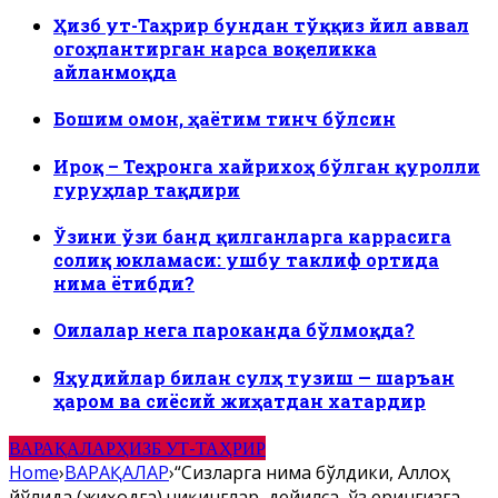
Ҳизб ут-Таҳрир бундан тўққиз йил аввал
огоҳлантирган нарса воқеликка
айланмоқда
Бошим омон, ҳаётим тинч бўлсин
Ироқ – Теҳронга хайрихоҳ бўлган қуролли
гуруҳлар тақдири
Ўзини ўзи банд қилганларга каррасига
солиқ юкламаси: ушбу таклиф ортида
нима ётибди?
Оилалар нега пароканда бўлмоқда?
Яҳудийлар билан сулҳ тузиш — шаръан
ҳаром ва сиёсий жиҳатдан хатардир
ВАРАҚАЛАР
ҲИЗБ УТ-ТАҲРИР
Home
›
ВАРАҚАЛАР
›
“Сизларга нима бўлдики, Аллоҳ
йўлида (жиҳодга) чиқинглар, дейилса, ўз ерингизга