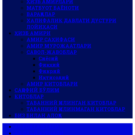
ҲИЗБ АМИРЛАРИ
МАТБУОТ БАЁНОТИ
ВАРАҚАЛАР
ХАЛИФАЛИК ДАВЛАТИ ДУСТУРИ
ЛОЙИҲАСИ
ҲИЗБ АМИРИ
АМИР САҲИФАСИ
АМИР МУРОЖААТЛАРИ
САВОЛ-ЖАВОБЛАР
Сиёсий
Фиқҳий
Фикрий
Иқтисодий
АМИР КИТОБЛАРИ
САҚОФИЙ БЎЛИМ
КИТОБЛАР
ТАБАННИЙ ҚИЛИНГАН КИТОБЛАР
ТАБАННИЙ ҚИЛИНМАГАН КИТОБЛАР
БИЗ БИЛАН АЛОҚА
АР-РОЯ ГАЗЕТАСИ
АЛ-ВАЪЙ ЖУРНАЛИ