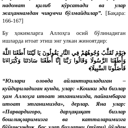
надомат қилиб кўрсатади ва улар
жаҳаннамдан чиқувчи бўлмайдилар”.
[Бақара:
166-167]
Бу ҳокимларга Аллоҳга осий бўлинадиган
ишларда итоат этиш энг улкан жиноятдир:
يَوْمَ تُقَلَّبُ وُجُوهُهُمْ فِي النَّارِ يَقُولُونَ يَا لَيْتَنَا أَطَعْنَا اللَّهَ
﴿
وَأَطَعْنَا الرَّسُولَا وَقَالُوا رَبَّنَا إِنَّا أَطَعْنَا سَادَتَنَا وَكُبَرَاءَنَا
﴾
فَأَضَلُّونَا السَّبِيلَا
“Юзлари оловда айлантириладиган –
куйдириладиган кунда, улар: «Кошки эди бизлар
ҳам Аллоҳга итоат этганимизда, пайғамбарга
итоат этганимизда», дерлар. Яна улар:
«Парвардигоро, дарҳақиқат бизлар
бошлиқларимизга ва катталаримизга
бўйинсундик, бас улар бизларни (тўғри) йўлдан