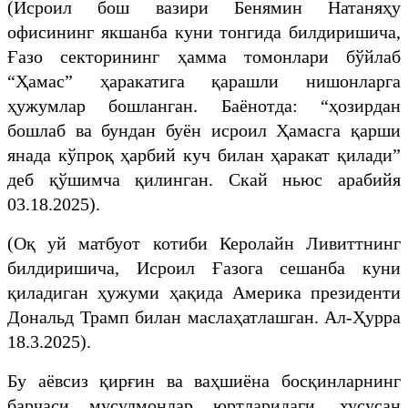
(Исроил бош вазири Бенямин Натаняҳу
офисининг якшанба куни тонгида билдиришича,
Ғазо секторининг ҳамма томонлари бўйлаб
“Ҳамас” ҳаракатига қарашли нишонларга
ҳужумлар бошланган. Баёнотда: “ҳозирдан
бошлаб ва бундан буён исроил Ҳамасга қарши
янада кўпроқ ҳарбий куч билан ҳаракат қилади”
деб қўшимча қилинган. Скай ньюс арабийя
03.18.2025).
(Оқ уй матбуот котиби Керолайн Ливиттнинг
билдиришича, Исроил Ғазога сешанба куни
қиладиган ҳужуми ҳақида Америка президенти
Дональд Трамп билан маслаҳатлашган. Ал-Ҳурра
18.3.2025).
Бу аёвсиз қирғин ва ваҳшиёна босқинларнинг
барчаси мусулмонлар юртларидаги, хусусан