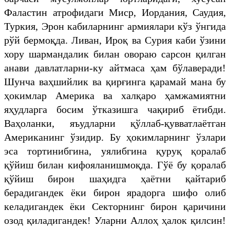
Фаластин атрофидаги Миср, Иордания, Саудия,
Туркия, Эрон кабиларнинг армиялари кўз ўнгида
рўй бермоқда. Ливан, Ироқ ва Сурия каби ўзини
хору шармандалик билан овораю сарсон қилган
анави давлатларни-ку айтмаса ҳам бўлаверади!
Шунча ваҳшийлик ва қирғинга қарамай мана бу
ҳокимлар Америка ва халқаро ҳамжамиятни
яҳудларга босим ўтказишга чақириб ётибди.
Ваҳоланки, яъудларни қўллаб-қувватлаётган
Американинг ўзидир. Бу ҳокимларнинг ўзлари
эса тортинибгина, уялибгина қуруқ қоралаб
қўйиш билан кифояланишмоқда. Гўё бу қоралаб
қўйиш бирон шаҳидга ҳаётни қайтариб
берадигандек ёки бирон ярадорга шифо олиб
келадигандек ёки Секторнинг бирон қаричини
озод қиладигандек! Уларни Аллоҳ ҳалок қилсин!