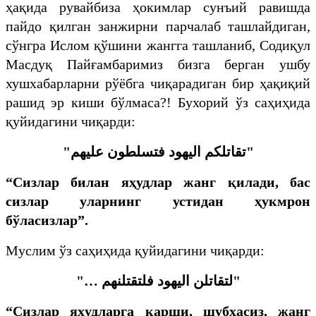
ҳақида рувайбиза ҳокимлар сунъий равишда
пайдо қилган занжирни парчалаб ташлайдиган,
сўнгра Ислом қўшини жангга ташланиб, Содиқул
Масдуқ Пайғамбаримиз бизга берган ушбу
хушхабарларни рўёбга чиқарадиган бир ҳақиқий
рашид эр киши бўлмаса?! Бухорий ўз саҳиҳида
қуйидагини чиқарди:
"تقاتلكم اليهود فتسلطون عليهم"
“Сизлар билан яҳудлар жанг қилади, бас
сизлар уларнинг устидан ҳукмрон
бўласизлар”.
Муслим ўз саҳиҳида қуйидагини чиқарди:
"لتقاتلن اليهود فلتقتلنهم …"
“Сизлар яҳудларга қарши, шубҳасиз, жанг