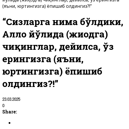
(яъни, юртингизга) ёпишиб олдингиз?!”
“Сизларга нима бўлдики,
Аллоҳ йўлида (жиҳодга)
чиқинглар, дейилса, ўз
ерингизга (яъни,
юртингизга) ёпишиб
олдингиз?!”
23.03.2025
0
Share: