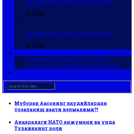
Халифалик Давлатида моллар
12.12.2022
Халифалик Давлатида моллар
06.12.2022
КИТОБЛАР
ТАБАННИЙ ҚИЛИНГАН КИТОБЛАР
ТАБАННИЙ ҚИЛИНМАГАН КИТОБЛАР
БИЗ БИЛАН АЛОҚА
Муборак Ақсонинг яҳудийлардан
тозаланиш вақти келмадими?!
Анқарадаги НАТО анжумани ва унда
Туркиянинг роли