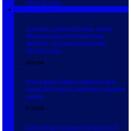
ХАБАР ВА ИЗОҲ
ҲИЗБ УТ-ТАҲРИР
“Сизларга нима бўлдики, Аллоҳ
йўлида (жиҳодга) чиқинглар,
дейилса, ўз ерингизга (яъни,
юртингизга) ...
23.03.2025
Усули фиқҳ бўйича олим Ато ибн
Халил Абу Рашта: Ҳизбнинг ҳозирги
амири
07.12.2016
Шайх Абдул Қаддим Заллум: Ҳизб