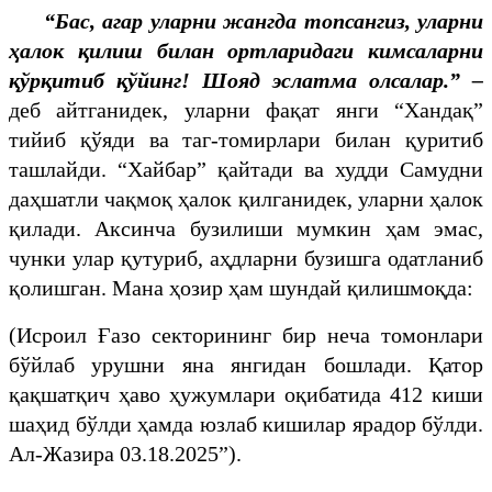
“Бас, агар уларни жангда топсангиз, уларни
ҳалок қилиш билан ортларидаги кимсаларни
қўрқитиб қўйинг! Шояд эслатма олсалар.” –
деб айтганидек, уларни фақат янги “Хандақ”
тийиб қўяди ва таг-томирлари билан қуритиб
ташлайди. “Хайбар” қайтади ва худди Самудни
даҳшатли чақмоқ ҳалок қилганидек, уларни ҳалок
қилади. Аксинча бузилиши мумкин ҳам эмас,
чунки улар қутуриб, аҳдларни бузишга одатланиб
қолишган. Мана ҳозир ҳам шундай қилишмоқда:
(Исроил Ғазо секторининг бир неча томонлари
бўйлаб урушни яна янгидан бошлади. Қатор
қақшатқич ҳаво ҳужумлари оқибатида 412 киши
шаҳид бўлди ҳамда юзлаб кишилар ярадор бўлди.
Ал-Жазира 03.18.2025”).