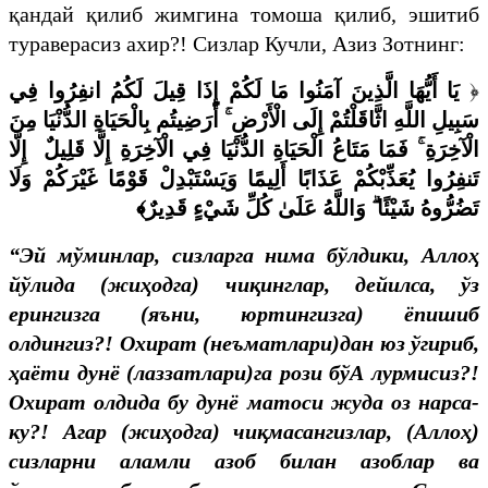
қандай қилиб жимгина томоша қилиб, эшитиб
тураверасиз ахир?! Сизлар Кучли, Азиз Зотнинг:
يَا أَيُّهَا الَّذِينَ آمَنُوا مَا لَكُمْ إِذَا قِيلَ لَكُمُ انفِرُوا فِي
﴿
سَبِيلِ اللَّهِ اثَّاقَلْتُمْ إِلَى الْأَرْضِ ۚ أَرَضِيتُم بِالْحَيَاةِ الدُّنْيَا مِنَ
الْآخِرَةِ ۚ فَمَا مَتَاعُ الْحَيَاةِ الدُّنْيَا فِي الْآخِرَةِ إِلَّا قَلِيلٌ إِلَّا
تَنفِرُوا يُعَذِّبْكُمْ عَذَابًا أَلِيمًا وَيَسْتَبْدِلْ قَوْمًا غَيْرَكُمْ وَلَا
﴾
تَضُرُّوهُ شَيْئًا ۗ وَاللَّهُ عَلَىٰ كُلِّ شَيْءٍ قَدِيرٌ
“Эй мўминлар, сизларга нима бўлдики, Аллоҳ
йўлида (жиҳодга) чиқинглар, дейилса, ўз
ерингизга (яъни, юртингизга) ёпишиб
олдингиз?! Охират (неъматлари)дан юз ўгириб,
ҳаёти дунё (лаззатлари)га рози бўА лурмисиз?!
Охират олдида бу дунё матоси жуда оз нарса-
ку?! Агар (жиҳодга) чиқмасангизлар, (Аллоҳ)
сизларни аламли азоб билан азоблар ва