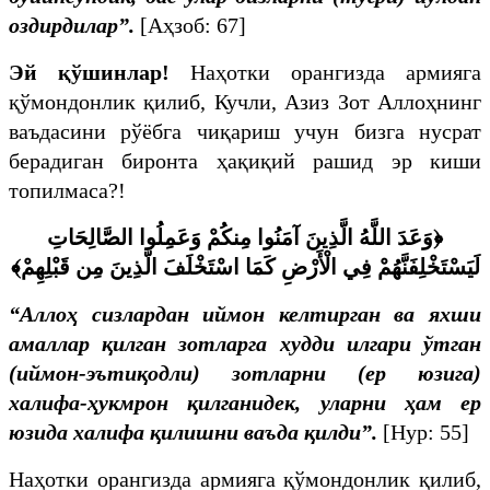
оздирдилар”.
[Аҳзоб: 67]
Эй қўшинлар!
Наҳотки орангизда армияга
қўмондонлик қилиб, Кучли, Азиз Зот Аллоҳнинг
ваъдасини рўёбга чиқариш учун бизга нусрат
берадиган биронта ҳақиқий рашид эр киши
топилмаса?!
وَعَدَ اللَّهُ الَّذِينَ آمَنُوا مِنكُمْ وَعَمِلُوا الصَّالِحَاتِ
﴿
لَيَسْتَخْلِفَنَّهُمْ فِي الْأَرْضِ كَمَا اسْتَخْلَفَ الَّذِينَ مِن قَبْلِهِمْ﴾
“Аллоҳ сизлардан иймон келтирган ва яхши
амаллар қилган зотларга худди илгари ўтган
(иймон-эътиқодли) зотларни (ер юзига)
халифа-ҳукмрон қилганидек, уларни ҳам ер
юзида халифа қилишни ваъда қилди”.
[Нур: 55]
Наҳотки орангизда армияга қўмондонлик қилиб,