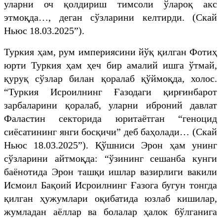
уларни оч қолдириш тимсоли ўлароқ акс
этмоқда…, деган сўзларини келтирди. (Скай
Ньюс 18.03.2025”).
Туркия ҳам, рум империясини йўқ қилган Фотиҳ
юрти Туркия ҳам ҳеч бир амалий ишга ўтмай,
қуруқ сўзлар билан қоралаб қўймоқда, холос.
“Туркия Исроилнинг Ғазодаги қирғинбарот
зарбаларини қоралаб, уларни иброний давлат
Фаластин секторида юритаётган “геноцид
сиёсатининг янги босқичи” деб баҳолади… (Скай
Ньюс 18.03.2025”). Қўшниси Эрон ҳам унинг
сўзларини айтмоқда: “ўзининг сешанба кунги
баёнотида Эрон ташқи ишлар вазирлиги вакили
Исмоил Бақоий Исроилнинг Ғазога бугун тонгда
қилган ҳужумлари оқибатида юзлаб кишилар,
жумладан аёллар ва болалар ҳалок бўлганига