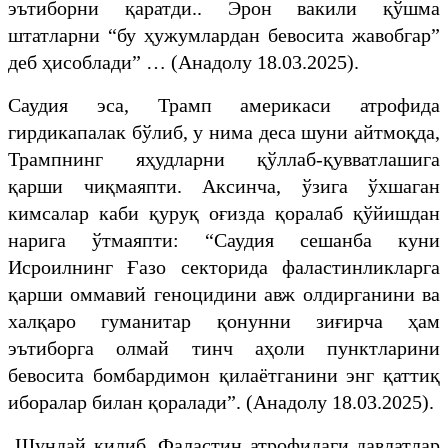
эътиборни қаратди.. Эрон вакили қўшма
штатларни “бу ҳужумлардан бевосита жавобгар”
деб ҳисоблади” … (Анадолу 18.03.2025).
Саудия эса, Трамп америкаси атрофида
гирдикапалак бўлиб, у нима деса шуни айтмоқда,
Трампнинг яҳудларни қўллаб-қувватлашига
қарши чиқмаяпти. Аксинча, ўзига ўхшаган
кимсалар каби қуруқ оғизда қоралаб қўйишдан
нарига ўтмаяпти: “Саудия сешанба куни
Исроилнинг Ғазо секторида фаластинликларга
қарши оммавий геноцидини авж олдирганини ва
халқаро гуманитар қонунни зиғирча ҳам
эътиборга олмай тинч аҳоли пунктларини
бевосита бомбардимон қилаётганини энг қаттиқ
иборалар билан қоралади”. (Анадолу 18.03.2025).
Шундай қилиб, Фаластин атрофидаги давлатлар