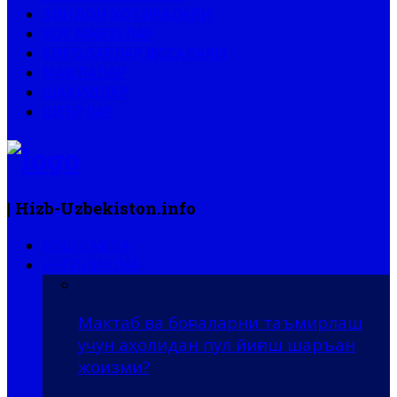
ЗИНДОН ХОТИРАЛАРИ
ХОС МАВЗУЛАР
БИРОДАРЛАР ҚИССАЛАРИ
МАҚОЛАЛАР
ШАҲИДЛАР
ШЕЪРЛАР
| Hizb-Uzbekiston.info
БОШ САҲИФА
ЯНГИЛИКЛАР
Мактаб ва боғчаларни таъмирлаш
учун аҳолидан пул йиғиш шаръан
жоизми?