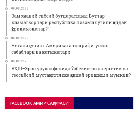
06.08.2026
Замонавий сиёсий бутпарастлик: Бутлар
хизматкорлари республика низоми бутини қандай
қўриқламоқдалар?!
06.08.2026
Нетаняҳунинг Америкага ташрифи: унинг
сабаблари ва натижалари
05.08.2026
АҚШ–Эрон уруши фонида Ўзбекистон энергетик ва
геосиёсий мустақилликка қандай эришиши мумкин?
FACEBOOK АМИР САҲИФАСИ