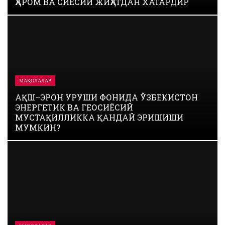
ҲАРОМ ВА СИЁСИЙ ЖИҲАТДАН ХАТАРДИР
босқичида қандай ўрин эгалламоқда?
МАҚОЛАЛАР
АҚШ–ЭРОН УРУШИ ФОНИДА ЎЗБЕКИСТОН
ЭНЕРГЕТИК ВА ГЕОСИЁСИЙ
МУСТАҚИЛЛИККА ҚАНДАЙ ЭРИШИШИ
МУМКИН?