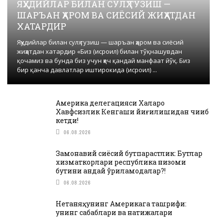
ЯҲУДИЙЛАР БИЛАН СУЛҲ ТУЗИШ —
ШАРЪАН ҲАРОМ ВА СИЁСИЙ ЖИҲАТДАН
ХАТАРДИР
Яҳудийлар билан сулҳ тузиш — шаръан ҳаром ва сиёсий
жиҳатдан хатардир «Биз (исроил) билан тўқнашувдан
қочамиз ва бунда биз учун ҳеч қандай манфаат йўқ. Биз
бир қанча давлатлар иштирокида (исроил) ...
Америка делегацияси Халқаро
Хавфсизлик Кенгаши йиғилишидан чиқиб
кетди!
06.08.2026
Замонавий сиёсий бутпарастлик: Бутлар
хизматкорлари республика низоми
бутини қандай қўриқламоқдалар?!
06.08.2026
Нетаняҳунинг Америкага ташрифи:
унинг сабаблари ва натижалари