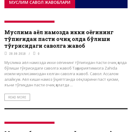
МУСЛИМ САВОЛ ЖАВОБЛАРИ
МУСЛИМ САВОЛ-ЖАВОБЛАРИ
Муслима аёл намозда икки оёғининг
тўпиғидан пасти очиқ ҳолда бўлиши
тўғрисидаги саволга жавоб
28.09.2018
0
Муслима аёл намозда икки оёғининг тўпиғидан пасти очиқ ҳолда
бўлиши тўғрисидаги саволга жавоб Таҳририятимизга Zahida
исмли мухлисамиздан келган саволга жавоб. Савол: Ассалом
алайкум. Аёл киши намоз ўқиётганда оёқларини паст қисми,
яъни тўпиқдан пасти очиқ ҳолатда ...
READ MORE
МУСЛИМ САВОЛ-ЖАВОБЛАРИ