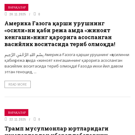
ВАРАҚАЛАР
26.11.2025
0
Америка Ғазога қарши урушнинг
«ҳосили»ни қабиҳ режа ҳамда «жиноят
кенгаши»нинг қарорига асосланган
васийлик воситасида териб олмоқда!
بِسْمِ اللهِ الرَّحْمٰنِ الرَّحِيمِ Америка Ғазога қарши урушнинг «ҳосили»ни
қабиҳ режа ҳамда «жиноят кенгаши»нинг қарорига асосланган
васийлик воситасида териб олмоқда! Ғазода икки йил давом
этган геноцид, ...
READ MORE
ВАРАҚАЛАР
22.11.2025
0
Трамп мусулмонлар юртларидаги