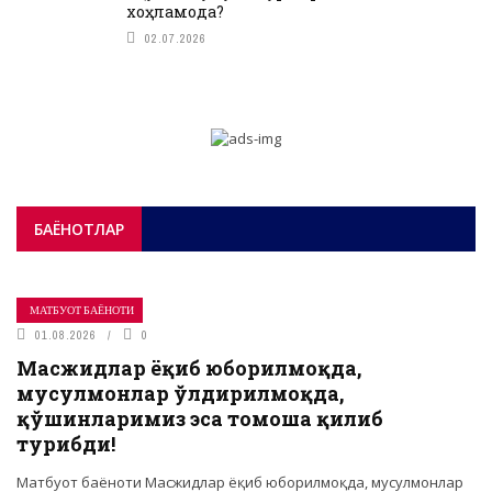
хоҳламоқда?
02.07.2026
БАЁНОТЛАР
МАТБУОТ БАЁНОТИ
01.08.2026
0
Масжидлар ёқиб юборилмоқда,
мусулмонлар ўлдирилмоқда,
қўшинларимиз эса томоша қилиб
турибди!
Матбуот баёноти Масжидлар ёқиб юборилмоқда, мусулмонлар