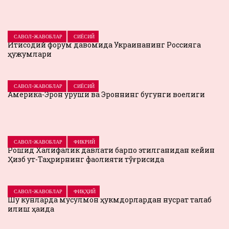
САВОЛ-ЖАВОБЛАР
СИЁСИЙ
Иқтисодий форум давомида Украинанинг Россияга
ҳужумлари
САВОЛ-ЖАВОБЛАР
СИЁСИЙ
Америка-Эрон уруши ва Эроннинг бугунги воқелиги
САВОЛ-ЖАВОБЛАР
ФИКРИЙ
Рошид Халифалик давлати барпо этилганидан кейин
Ҳизб ут-Таҳрирнинг фаолияти тўғрисида
САВОЛ-ЖАВОБЛАР
ФИҚҲИЙ
Шу кунларда мусулмон ҳукмдорлардан нусрат талаб
қилиш ҳақида