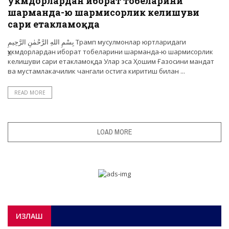
ҳукмдорлардан иборат тобеларини
шарманда-ю шармисорлик келишуви
сари етакламоқда
بِسْمِ اللهِ الرَّحْمٰنِ الرَّحِيمِ Трамп мусулмонлар юртларидаги
ҳукмдорлардан иборат тобеларини шарманда-ю шармисорлик
келишуви сари етакламоқда Улар эса Ҳошим Ғазосини мандат
ва мустамлакачилик чангали остига киритиш билан ...
READ MORE
LOAD MORE
ИЗЛАШ