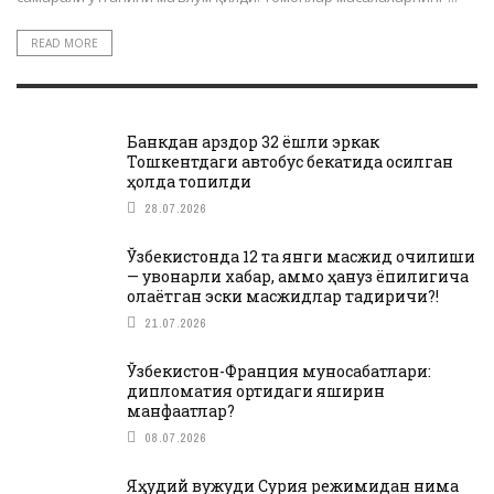
READ MORE
Банкдан қарздор 32 ёшли эркак
Тошкентдаги автобус бекатида осилган
ҳолда топилди
28.07.2026
Ўзбекистонда 12 та янги масжид очилиши
— қувонарли хабар, аммо ҳануз ёпиқлигича
қолаётган эски масжидлар тақдиричи?!
21.07.2026
Ўзбекистон-Франция муносабатлари:
дипломатия ортидаги яширин
манфаатлар?
08.07.2026
Яҳудий вужуди Сурия режимидан нима