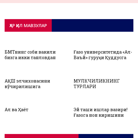
ҲАР ҲИЛ МАВЗУЛАР
БМТнинг собиқ вакили
Ғазо университетида «Ал-
бизга икки танловдан
Ваъй» гуруҳи Қуддусга
бирини, Ҳусийларни қабул
ёрдам бериш
қилиш ёки уруш
намойишини ўтказди
танловини қўйганди,
янгиси қандай танлов
АҚШ элчихонасини
МУЛКЧИЛИКНИНГ
қўяркин!?
кўчирилишига
ТУРЛАРИ
мусулмон юртлари
раҳбарларининг
билдирган муносабати
ҳаддан ташқари
Ақл ва Ҳаёт
Эй ташқи ишлар вазири!
хорликдир
Ғазога нон киришини
тўсган кимса поклик
ҳақида гапирмасин