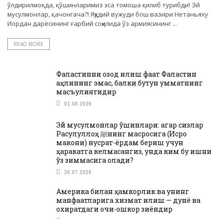
ўлдирилмоқда, қўшинларимиз эса томоша қилиб турибди! Эй
мусулмонлар, қачонгача?! Яҳудий вужуди бош вазири Нетаньяху
Иордан дарёсининг ғарбий соҳилида ўз армиясининг ...
READ MORE
Фаластинни озод қилиш фақат Фаластин
аҳлининг эмас, балки бутун умматнинг
масъулиятидир
01.08.2026
Эй мусулмонлар қўшинлари: агар сизлар
Расулуллоҳ ﷺнинг масросига (Исро
макони) нусрат-ёрдам бериш учун
ҳаракатга келмасангиз, унда ким бу ишни
ўз зиммасига олади?
26.07.2026
Америка билан ҳамкорлик ва унинг
манфаатларига хизмат қилиш — дунё ва
охиратдаги очиқ-ошкор зиёндир