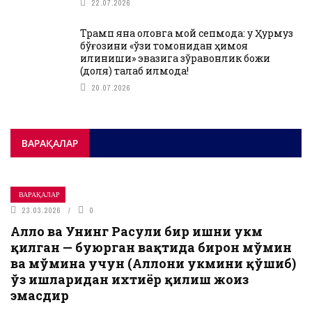
22.07.2026
Трамп яна оловга мой сепмоқда: у Ҳурмуз
бўғозини «ўзи томонидан ҳимоя
қилиниши» эвазига зўравонлик божи
(доля) талаб қилмоқда!
20.07.2026
ВАРАҚАЛАР
ВАРАҚАЛАР
23.03.2026
0
Аллоҳ ва Унинг Расули бир ишни ҳукм
қилган — буюрган вақтида бирон мўмин
ва мўмина учун (Аллоҳни ҳукмини қўшиб)
ўз ишларидан ихтиёр қилиш жоиз
эмасдир