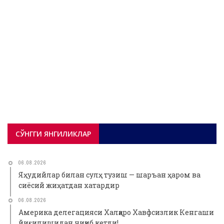
HАФСНИНГ ЛУҒАТ ВА ИСТИЛОҲ
БЎЙИЧА ТАЪРИФИ ҲАМДА УНИНГ УЙҚУ
ПАЙТИДАГИ ВАФОТИДАН КЎЗДА
ТУТИЛГАН НАРСА?
بسم الله الرحمن الرحيم Саволга жавоб Hафснинг луғат ва
истилоҳ бўйича таърифи ҳамда унинг уйқу пайтидаги
вафотидан кўзда тутилган нарса? Аби Орифга Савол: Улуғ
шайх ҳазратларига: Ҳизб ут-Таҳрир амири шайх ...
СЎНГГИ ЯНГИЛИКЛАР
06.08.2026
Яҳудийлар билан сулҳ тузиш — шаръан ҳаром ва
сиёсий жиҳатдан хатардир
06.08.2026
Америка делегацияси Халқаро Хавфсизлик Кенгаши
йиғилишидан чиқиб кетди!