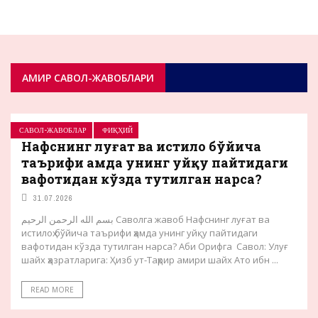
АМИР САВОЛ-ЖАВОБЛАРИ
САВОЛ-ЖАВОБЛАР
ФИҚҲИЙ
Hафснинг луғат ва истилоҳ бўйича
таърифи ҳамда унинг уйқу пайтидаги
вафотидан кўзда тутилган нарса?
31.07.2026
بسم الله الرحمن الرحيم Саволга жавоб Hафснинг луғат ва
истилоҳ бўйича таърифи ҳамда унинг уйқу пайтидаги
вафотидан кўзда тутилган нарса? Аби Орифга Савол: Улуғ
шайх ҳазратларига: Ҳизб ут-Таҳрир амири шайх Ато ибн ...
READ MORE