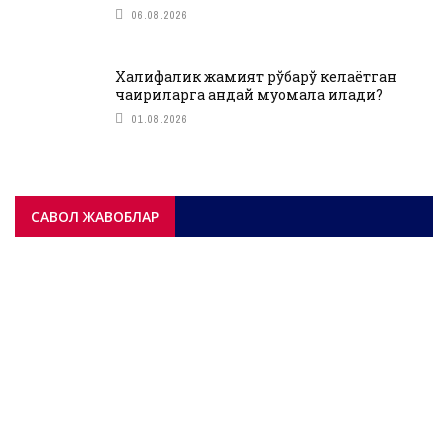
06.08.2026
Халифалик жамият рўбарў келаётган
чақириқларга қандай муомала қилади?
01.08.2026
САВОЛ ЖАВОБЛАР
САВОЛ-ЖАВОБЛАР
ФИҚҲИЙ