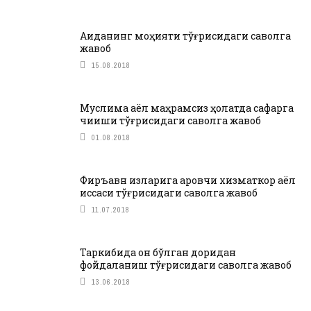
Ақиданинг моҳияти тўғрисидаги саволга
жавоб
15.08.2018
Муслима аёл маҳрамсиз ҳолатда сафарга
чиқиши тўғрисидаги саволга жавоб
01.08.2018
Фиръавн қизларига қаровчи хизматкор аёл
қиссаси тўғрисидаги саволга жавоб
11.07.2018
Таркибида қон бўлган доридан
фойдаланиш тўғрисидаги саволга жавоб
13.06.2018