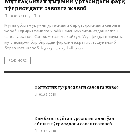
Мутлақ билан умумни ўртасидаги фарқ
тўғрисидаги саволга жавоб
10.09.2018
0
Мутлақ билан умумни ўртасидаги фарқ тўғрисидаги саволга
жавоб Таҳририятимизга Vladik исмли мухлисимиздан келган
саволга жавоб. Савол: Ассалом алайкум. Усул фиқҳдаги умум ва
мутлақларни бир биридан фарқини ажратиб, тушунтириб
берсангиз. Жавоб: بسم الله الرحمن الرحيم يَا ...
READ MORE
Холислик тўғрисидаги саволга жавоб
01.09.2018
Камбағал сўйган қурбонлигидан ўзи
ейиши тўғрисидаги саволга жавоб
19.08.2018