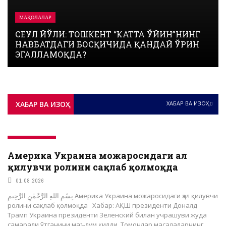
МАҚОЛАЛАР
СЕУЛ ЙЎЛИ: ТОШКЕНТ “КАТТА ЎЙИН”НИНГ
НАВБАТДАГИ БОСҚИЧИДА ҚАНДАЙ ЎРИН
ЭГАЛЛАМОҚДА?
ХАБАР ВА ИЗОҲ
ХАБАР ВА ИЗОҲ
ХАБАР ВА ИЗОҲ
Америка Украина можаросидаги ҳал
қилувчи ролини сақлаб қолмоқда
01.08.2026
بِسْمِ اللهِ الرَّحْمٰنِ الرَّحِيمِ Америка Украина можаросидаги ҳал қилувчи
ролини сақлаб қолмоқда Хабар: АҚШ президенти Доналд
Трамп Украина президенти Зеленский билан учрашуви жуда
самарали ўтганини маълум қилди. Томонлар масалаларнинг ...