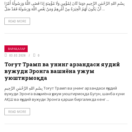
بِسْمِ اللهِ الرَّحْمٰنِ الرَّحِيمِ ﴿وَمَا كَانَ لِمُؤْمِنٍ وَلَا مُؤْمِنَةٍ إِذَا قَضَى اللَّهُ وَرَسُولُهُ أَمْرًا
أَنْ يَكُونَ لَهُمُ الْخِيَرَةُ مِنْ أَمْرِهِمْ وَمَنْ يَعْصِ اللَّهَ وَرَسُولَهُ فَقَدْ ضَلَّ ...
READ MORE
ВАРАҚАЛАР
03.03.2026
0
Тоғут Трамп ва унинг арзандаси яҳудий
вужуди Эронга ваҳшиёна ҳужум
уюштирмоқда
بِسْمِ اللهِ الرَّحْمٰنِ الرَّحِيمِ Тоғут Трамп ва унинг арзандаси яҳудий
вужуди Эронга ваҳшиёна ҳужум уюштирмоқда Бугун, шанба куни
АҚШ ва яҳудий вужуди Эронга қарши биргаликда кенг ...
READ MORE