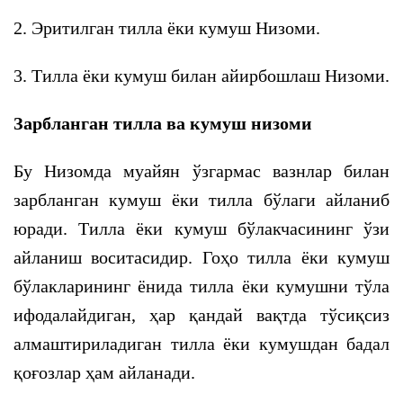
2. Эритилган тилла ёки кумуш Низоми.
3. Тилла ёки кумуш билан айирбошлаш Низоми.
Зарбланган тилла ва кумуш низоми
Бу Низомда муайян ўзгармас вазнлар билан
зарбланган кумуш ёки тилла бўлаги айланиб
юради. Тилла ёки кумуш бўлакчасининг ўзи
айланиш воситасидир. Гоҳо тилла ёки кумуш
бўлакларининг ёнида тилла ёки кумушни тўла
ифодалайдиган, ҳар қандай вақтда тўсиқсиз
алмаштириладиган тилла ёки кумушдан бадал
қоғозлар ҳам айланади.