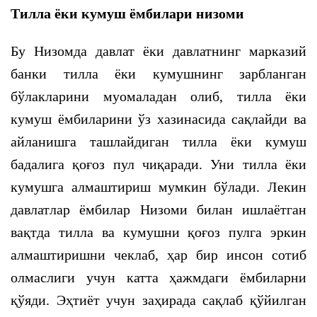
Тилла ёки кумуш ёмбилари низоми
Бу Низомда давлат ёки давлатнинг марказий
банки тилла ёки кумушнинг зарбланган
бўлакларини муомаладан олиб, тилла ёки
кумуш ёмбиларини ўз хазинасида сақлайди ва
айланишга ташлайдиган тилла ёки кумуш
бадалига қоғоз пул чиқаради. Уни тилла ёки
кумушга алмаштириш мумкин бўлади. Лекин
давлатлар ёмбилар Низоми билан ишлаётган
вақтда тилла ва кумушни қоғоз пулга эркин
алмаштиришни чеклаб, ҳар бир инсон сотиб
олмаслиги учун катта ҳажмдаги ёмбиларни
қўяди. Эҳтиёт учун заҳирада сақлаб қўйилган