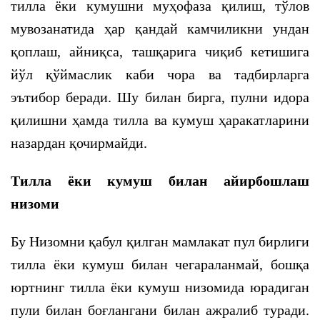
тилла ёки кумушни муҳофаза қилиш, тўлов
мувозанатида ҳар қандай камчиликни ундан
қоплаш, айниқса, ташқарига чиқиб кетишига
йўл қўймаслик каби чора ва тадбирларга
эътибор беради. Шу билан бирга, пулни идора
қилишни ҳамда тилла ва кумуш ҳаракатларини
назардан қочирмайди.
Тилла ёки кумуш билан айирбошлаш
низоми
Бу Низомни қабул қилган мамлакат пул бирлиги
тилла ёки кумуш билан чегараланмай, бошқа
юртнинг тилла ёки кумуш низомида юрадиган
пули билан боғлангани билан ажралиб туради.