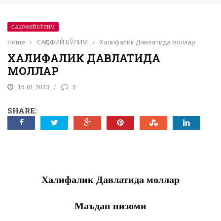
САҚОФИЙ БЎЛИМ
Home
›
САҚОФИЙ БЎЛИМ
›
Халифалик Давлатида моллар
ХАЛИФАЛИК ДАВЛАТИДА
МОЛЛАР
15.01.2023
0
SHARE:
Халифалик Давлатида моллар
Маъдан низоми