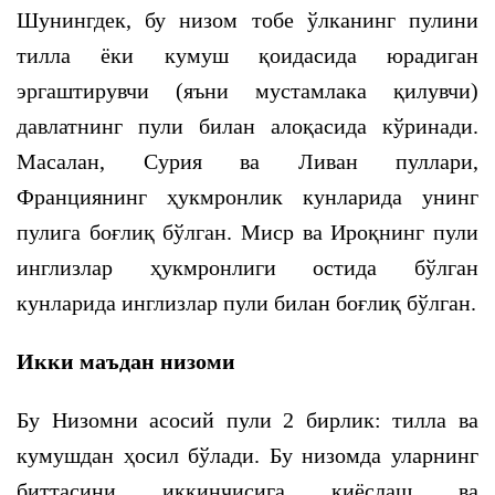
Шунингдек, бу низом тобе ўлканинг пулини
тилла ёки кумуш қоидасида юрадиган
эргаштирувчи (яъни мустамлака қилувчи)
давлатнинг пули билан алоқасида кўринади.
Масалан, Сурия ва Ливан пуллари,
Франциянинг ҳукмронлик кунларида унинг
пулига боғлиқ бўлган. Миср ва Ироқнинг пули
инглизлар ҳукмронлиги остида бўлган
кунларида инглизлар пули билан боғлиқ бўлган.
Икки маъдан низоми
Бу Низомни асосий пули 2 бирлик: тилла ва
кумушдан ҳосил бўлади. Бу низомда уларнинг
биттасини иккинчисига қиёслаш ва