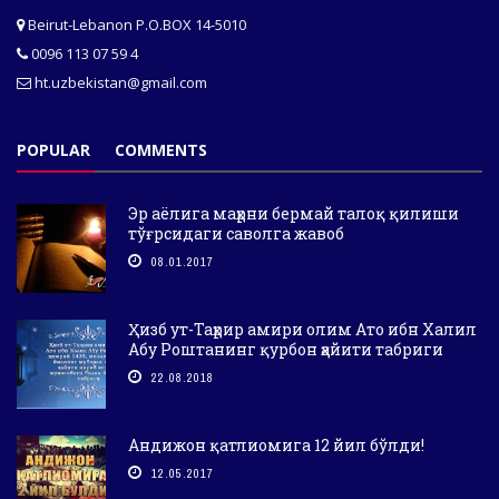
Beirut-Lebanon P.O.BOX 14-5010
0096 113 07 59 4
ht.uzbekistan@gmail.com
POPULAR
COMMENTS
Эр аёлига маҳрни бермай талоқ қилиши
тўғрсидаги саволга жавоб
08.01.2017
Ҳизб ут-Таҳрир амири олим Ато ибн Халил
Абу Роштанинг қурбон ҳайити табриги
22.08.2018
Андижон қатлиомига 12 йил бўлди!
12.05.2017