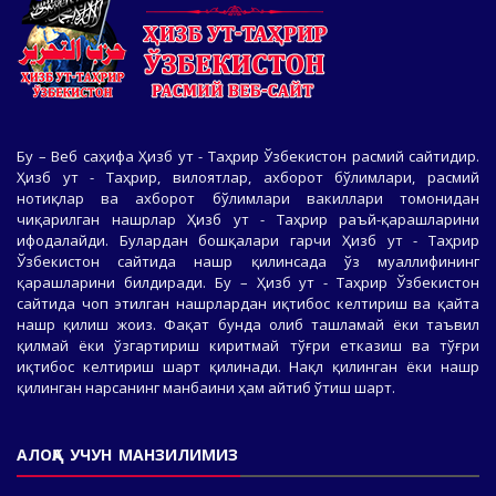
Бу – Веб саҳифа Ҳизб ут - Таҳрир Ўзбекистон расмий сайтидир.
Ҳизб ут - Таҳрир, вилоятлар, ахборот бўлимлари, расмий
нотиқлар ва ахборот бўлимлари вакиллари томонидан
чиқарилган нашрлар Ҳизб ут - Таҳрир раъй-қарашларини
ифодалайди. Булардан бошқалари гарчи Ҳизб ут - Таҳрир
Ўзбекистон сайтида нашр қилинсада ўз муаллифининг
қарашларини билдиради. Бу – Ҳизб ут - Таҳрир Ўзбекистон
сайтида чоп этилган нашрлардан иқтибос келтириш ва қайта
нашр қилиш жоиз. Фақат бунда олиб ташламай ёки таъвил
қилмай ёки ўзгартириш киритмай тўғри етказиш ва тўғри
иқтибос келтириш шарт қилинади. Нақл қилинган ёки нашр
қилинган нарсанинг манбаини ҳам айтиб ўтиш шарт.
АЛОҚА УЧУН МАНЗИЛИМИЗ