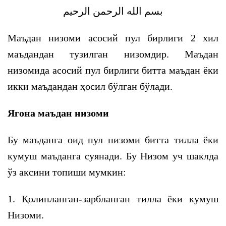
بسم الله الرحمن الرحيم
Маъдан низоми асосий пул бирлиги 2 хил
маъдандан тузилган низомдир. Маъдан
низомида асосий пул бирлиги битта маъдан ёки
икки маъдандан ҳосил бўлган бўлади.
Ягона маъдан низоми
Бу маъданга оид пул низоми битта тилла ёки
кумуш маъданга суянади. Бу Низом уч шаклда
ўз аксини топиши мумкин:
1. Қолипланган-зарбланган тилла ёки кумуш
Низоми.