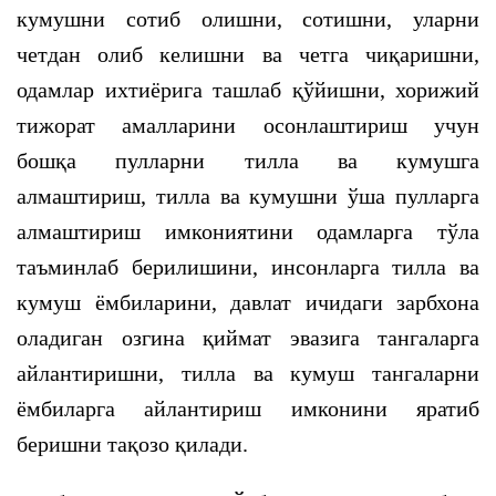
кумушни сотиб олишни, сотишни, уларни
четдан олиб келишни ва четга чиқаришни,
одамлар ихтиёрига ташлаб қўйишни, хорижий
тижорат амалларини осонлаштириш учун
бошқа пулларни тилла ва кумушга
алмаштириш, тилла ва кумушни ўша пулларга
алмаштириш имкониятини одамларга тўла
таъминлаб берилишини, инсонларга тилла ва
кумуш ёмбиларини, давлат ичидаги зарбхона
оладиган озгина қиймат эвазига тангаларга
айлантиришни, тилла ва кумуш тангаларни
ёмбиларга айлантириш имконини яратиб
беришни тақозо қилади.