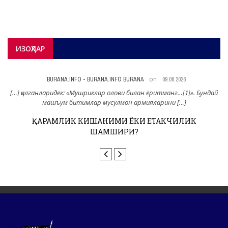
ИЗОҲЛАР
on
BURANA.INFO - BURANA.INFO BURANA
09.06.2026
н
[…] қилганларидек: «Мушриклар олови билан ёритманг…[1]». Бундай
машъум битимлар мусулмон армияларини […]
ҚАРАМЛИК КИШАНИМИ ЁКИ ЕТАКЧИЛИК
ШАМШИРИ?