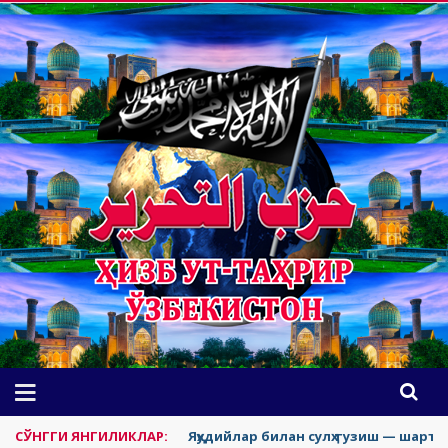
СЎНГГИ ЯНГИЛИКЛАР:
Яҳудийлар билан сулҳ тузиш — шаръа