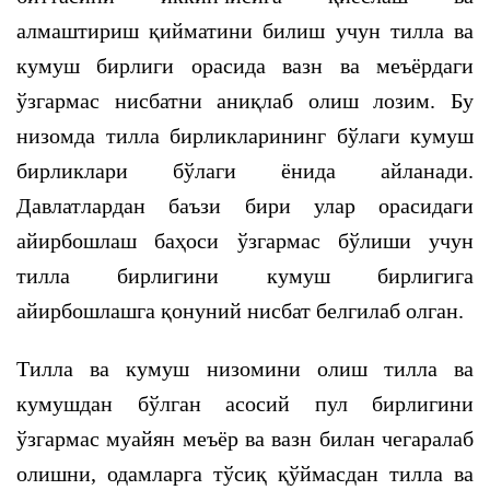
алмаштириш қийматини билиш учун тилла ва
кумуш бирлиги орасида вазн ва меъёрдаги
ўзгармас нисбатни аниқлаб олиш лозим. Бу
низомда тилла бирликларининг бўлаги кумуш
бирликлари бўлаги ёнида айланади.
Давлатлардан баъзи бири улар орасидаги
айирбошлаш баҳоси ўзгармас бўлиши учун
тилла бирлигини кумуш бирлигига
айирбошлашга қонуний нисбат белгилаб олган.
Тилла ва кумуш низомини олиш тилла ва
кумушдан бўлган асосий пул бирлигини
ўзгармас муайян меъёр ва вазн билан чегаралаб
олишни, одамларга тўсиқ қўймасдан тилла ва