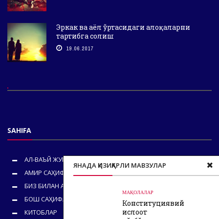
Эркак ва аёл ўртасидаги алоқаларни
тартибга солиш
19.06.2017
SAHIFA
АЛ-ВАЪЙ ЖУРНАЛИ
ЯНАДА ҚИЗИҚАРЛИ МАВЗУЛАР
АМИР САҲИФАСИ
БИЗ БИЛАН АЛОҚА
МАҚОЛАЛАР
БОШ САҲИФА
Конституциявий
ислоҳот
КИТОБЛАР