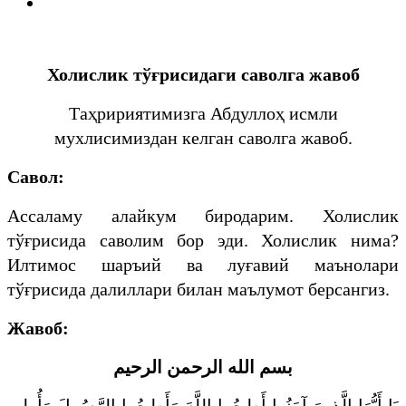
Холислик тўғрисидаги саволга жавоб
Таҳририятимизга Абдуллоҳ исмли
мухлисимиздан келган саволга жавоб.
Савол:
Ассаламу алайкум биродарим. Холислик
тўғрисида саволим бор эди. Холислик нима?
Илтимос шаръий ва луғавий маънолари
тўғрисида далиллари билан маълумот берсангиз.
Жавоб:
بسم الله الرحمن الرحيم
يَا أَيُّهَا الَّذِينَ آمَنُوا أَطِيعُوا اللَّهَ وَأَطِيعُوا الرَّسُولَ وَأُولِي