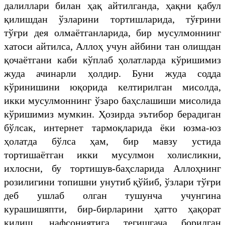
далиллари билан ҳақ айтилганда, ҳақни қабул
қилишдан ўзларини тортишларида, тўғрини
тўғри дея олмаётганларида, бир мусулмоннинг
хатоси айтилса, Аллоҳ учун айбини тан олишдан
қочаётгани каби кўплаб ҳолатларда кўришимиз
жуда ачинарли ҳолдир. Буни жуда содда
кўринишини юқорида келтирилган мисолда,
икки мусулмоннинг ўзаро баҳслашиши мисолида
кўришимиз мумкин. Ҳозирда эътибор берадиган
бўлсак, интернет тармоқларида ёки юзма-юз
ҳолатда бўлса ҳам, бир мавзу устида
тортишаётган икки мусулмон холисликни,
ихлосни, бу тортишув-баҳсларида Аллоҳнинг
розилигини топишни унутиб қўйиб, ўзлари тўғри
деб ушлаб олган тушунча учунгина
курашишяпти, бир-бирларини ҳатто ҳақорат
қилиш, нафсониятига тегишгача борилган