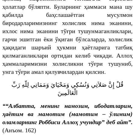
ҳолатлар бўляпти. Буларнинг ҳаммаси мана шу
қабилда баҳслашаётган мусулмон
биродарларимизнинг холислик нима эканини,
ихлос нима эканини тўғри тушунмаганликлари,
гарчи эшитган ёки ўқиган бўлсаларда, холислик
ҳақидаги шаръий ҳукмни ҳаётларига татбиқ
қилмаганликлари ортидан келиб чиқади. Аллоҳ
ҳаммаларимизни холисликни тўғри тушуниб,
унга тўғри амал қилувчилардан қилсин.
قُلْ إِنَّ صَلاَتِي وَنُسُكِي وَمَحْيَايَ وَمَمَاتِي لِلّهِ رَبِّ
الْعَالَمِينَ
““Албатта, менинг намозим, ибодатларим,
ҳаётим ва мамотим (мамотим – ўлимим)
оламларнинг Роббиси Аллоҳ учундир” деб айт”.
(Анъом. 162)