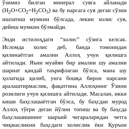
ўзимиз билган минерал сувга айланади
(H
O+CO
=H
CO
) ва бу нарсага сув деган сўзни
2
2
2
3
ишлатиш мумкин бўлсада, лекин холис сув,
дейиш мумкин бўлмайди.
Энди истилоҳдаги “холис” сўзига келсак.
Исломда холис деб, банда томонидан
қилинаётган амални Аллоҳ учун қилишга
айтилади. Яъни муайян бир амални шу амални
шариат қандай таърифлаган бўлса, мана шу
ҳолатида қилиб, унга бошқа бирон нарсани
аралаштирмаслик, фақатгина Аллоҳнинг Ўзини
розилиги учун қилишга айтилади. Масалан, икки
киши баҳслашаётган бўлса, бу баҳсдан мурод
Аллоҳ тўғри деган йўлни топиш ва бу баҳсда
баҳслашишнинг шаръий чегараларидан четга
чиқмасликни баҳсдаги холислик ёки Қуръон