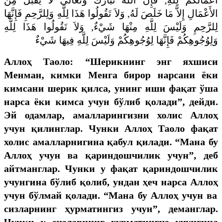
الأَعْمَالِ إِلاَّ مَا خَلَصَ لَهُ, وَلاَ تَقُولُوا هَذَا لِلَّهِ وَلِلرَّحِمِ فَإِنَّهَا
لِلرَّحِمِ وَلَيْسَ لِلَّهِ مِنْهَا شَيْءٌ, وَلاَ تَقُولُوا هَذَا لِلَّهِ
وَلِوُجُوهِكُمْ فَإِنَّهَا لِوُجُوهِكُمْ وَلَيْسَ لِلَّهِ فِيهَا شَيْءٌ
Аллоҳ Таоло:
“
Шерикнинг энг яхшиси
Менман, кимки Менга бирор нарсани ёки
кимсани шерик қилса, унинг иши фақат ўша
нарса ёки кимса учун бўлиб қолади
”
, дейди.
Эй одамлар, амал
ларингизни
холис
Аллоҳ
учун қилинглар. Чунки Аллоҳ Таоло фақат
холис амалларнигина қабул қилади.
“
Мана бу
Аллоҳ
учун ва қариндошчилик учун
”
, деб
айтманглар. Чунки у фақат қариндошчилик
учунгина бўлиб қолиб, ундан ҳеч нарса
Аллоҳ
учун бўлмай қолади.
“
Мана бу
Аллоҳ
учун ва
сизларнинг ҳурматингиз учун
”
, деманглар.
Чунки у сизларнинг ҳурматингиз учунгина