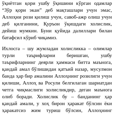
ўқиётган қори ушбу ўқишини кўрган одамлар
“Зўр қори экан” деб мақташлари учун эмас,
Аллоҳни рози қилиш учун, савоб-ажр олиш учун
деб қилганини, Қуръон ўқишдаги холислик,
дейиш мумкин. Буни қуйида далиллари билан
батафсил кўриб чиқамиз.
Ихлосга – шу жумладан холисликка – олимлар
турли таърифларни беришган, ушбу
таърифларнинг деярли ҳаммаси битта маънога,
қандай амал бўлишидан қатъий назар, мусулмон
банда ҳар бир амалини Аллоҳнинг розилиги учун
қилиши, Аллоҳ ва Росули белгилаган шариатдан
четга чиқмаслиги холисликдир, деган маънога
олиб боради. Холислик бу – банданинг ҳар
қандай амали, у хоҳ бирон ҳаракат бўлсин ёки
ҳаракатсиз жим туриш бўлсин, Аллоҳнинг