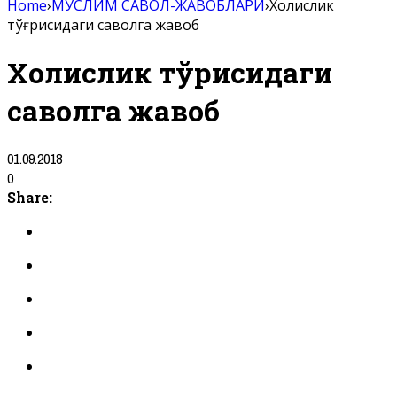
Home
›
МУСЛИМ САВОЛ-ЖАВОБЛАРИ
›
Холислик
тўғрисидаги саволга жавоб
Холислик тўғрисидаги
саволга жавоб
01.09.2018
0
Share: