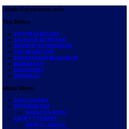
| Hizb-Uzbekiston.info
Top Menu
АР-РОЯ ГАЗЕТАСИ
АЛ-ВАЪЙ ЖУРНАЛИ
ЗИНДОН ХОТИРАЛАРИ
ХОС МАВЗУЛАР
БИРОДАРЛАР ҚИССАЛАРИ
МАҚОЛАЛАР
ШАҲИДЛАР
ШЕЪРЛАР
Main Menu
БОШ САҲИФА
ЯНГИЛИКЛАР
ХАБАР ВА ИЗОҲ
ҲИЗБ УТ-ТАҲРИР
Ҳизб ут-Таҳрир