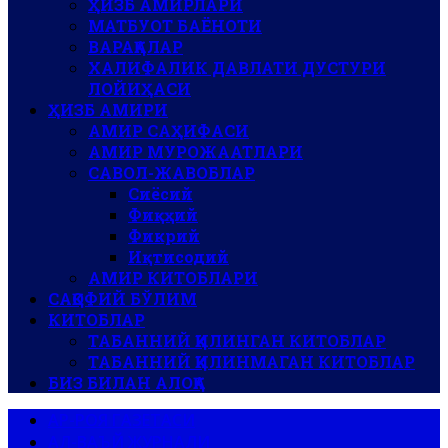
ҲИЗБ АМИРЛАРИ
МАТБУОТ БАЁНОТИ
ВАРАҚАЛАР
ХАЛИФАЛИК ДАВЛАТИ ДУСТУРИ
ЛОЙИҲАСИ
ҲИЗБ АМИРИ
АМИР САҲИФАСИ
АМИР МУРОЖААТЛАРИ
САВОЛ-ЖАВОБЛАР
Сиёсий
Фиқҳий
Фикрий
Иқтисодий
АМИР КИТОБЛАРИ
САҚОФИЙ БЎЛИМ
КИТОБЛАР
ТАБАННИЙ ҚИЛИНГАН КИТОБЛАР
ТАБАННИЙ ҚИЛИНМАГАН КИТОБЛАР
БИЗ БИЛАН АЛОҚА
АР-РОЯ ГАЗЕТАСИ
АЛ-ВАЪЙ ЖУРНАЛИ