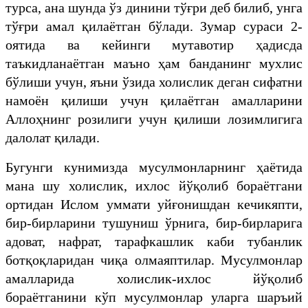
турса, ана шунда ўз динини тўғри деб билиб, унга
тўғри амал қилаётган бўлади. Зумар сураси 2-
оятида ва кейинги мутавотир ҳадисда
таъкидланаётган маъно ҳам банданинг мухлис
бўлиши учун, яъни ўзида холислик деган сифатни
намоён қилиши учун қилаётган амалларини
Аллоҳнинг розилиги учун қилиши лозимлигига
далолат қилади.
Бугунги кунимизда мусулмонларнинг ҳаётида
мана шу холислик, ихлос йўқолиб бораётгани
ортидан Ислом уммати уйғонишдан кечикяпти,
бир-бирларини тушуниш ўрнига, бир-бирларига
адоват, нафрат, тарафкашлик каби тубанлик
ботқоқларидан чиқа олмаяптилар. Мусулмонлар
амалларида холислик-ихлос йўқолиб
бораётганини кўп мусулмонлар уларга шаръий