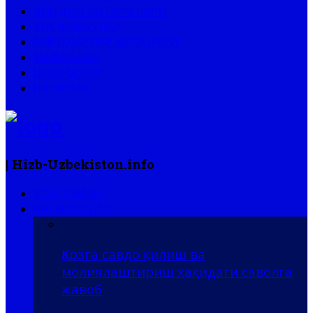
ЗИНДОН ХОТИРАЛАРИ
ХОС МАВЗУЛАР
БИРОДАРЛАР ҚИССАЛАРИ
МАҚОЛАЛАР
ШАҲИДЛАР
ШЕЪРЛАР
| Hizb-Uzbekiston.info
БОШ САҲИФА
ЯНГИЛИКЛАР
Қарзга савдо қилиш ва
молиялаштириш ҳақидаги саволга
жавоб