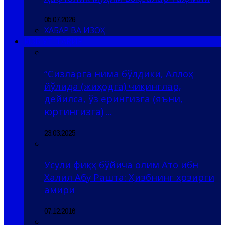
05.07.2026
ХАБАР ВА ИЗОҲ
ҲИЗБ УТ-ТАҲРИР
“Сизларга нима бўлдики, Аллоҳ
йўлида (жиҳодга) чиқинглар,
дейилса, ўз ерингизга (яъни,
юртингизга) ...
23.03.2025
Усули фиқҳ бўйича олим Ато ибн
Халил Абу Рашта: Ҳизбнинг ҳозирги
амири
07.12.2016