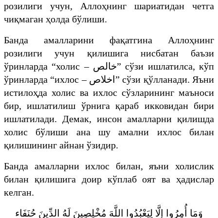
розилиги учун, Аллоҳнинг шариатидан четга
чиқмаган ҳолда бўлиши.
Банда амалларини фақатгина Аллоҳнинг
розилиги учун қилишига нисбатан баъзи
ўринларда “холис –
خالص
” сўзи ишлатилса, кўп
ўринларда “ихлос –
اخلاص
” сўзи қўлланади. Яъни
истилоҳда холис ва ихлос сўзларининг маъноси
бир, ишлатилиш ўрнига қараб икковидан бири
ишлатилади. Демак, инсон амалларни қилишда
холис бўлиши ана шу амални ихлос билан
қилишининг айнан ўзидир.
Банда амалларни ихлос билан, яъни холислик
билан қилишига доир кўплаб оят ва ҳадислар
келган.
وَمَا أُمِرُوا إِلَّا لِيَعْبُدُوا اللَّهَ مُخْلِصِينَ لَهُ الدِّينَ حُنَفَاء