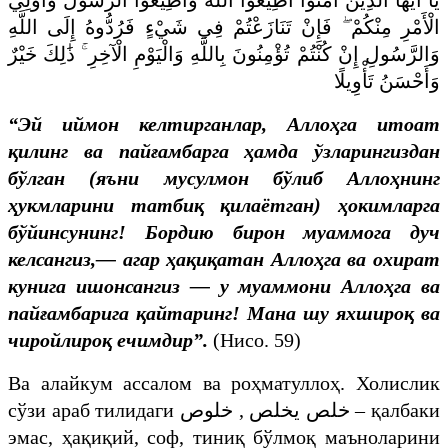
الْأَمْرِ مِنْكُمْ ۖ فَإِنْ تَنَازَعْتُمْ فِي شَيْءٍ فَرُدُّوهُ إِلَى اللَّهِ
وَالرَّسُولِ إِنْ كُنْتُمْ تُؤْمِنُونَ بِاللَّهِ وَالْيَوْمِ الْآخِرِ ۚ ذَٰلِكَ خَيْرٌ
وَأَحْسَنُ تَأْوِيلًا
“Эй иймон келтирганлар, Аллоҳга итоат
қилинг ва пайғамбарга ҳамда ўзларингиздан
бўлган (яъни мусулмон бўлиб Аллоҳнинг
ҳукмларини татбиқ қилаётган) ҳокимларга
бўйинсунинг! Бордию бирон муаммога дуч
келсангиз,— агар ҳақиқатан Аллоҳга ва охират
кунига ишонсангиз — у муаммони Аллоҳга ва
пайғамбарига қайтаринг! Мана шу яхшироқ ва
чиройлироқ ечимдир”.
(Нисо. 59)
Ва алайкум ассалом ва роҳматуллоҳ. Холислик
сўзи араб тилидаги
خلص يخلص , خلوص
– қалбаки
эмас, ҳақиқий, соф, тиниқ бўлмоқ маъноларини