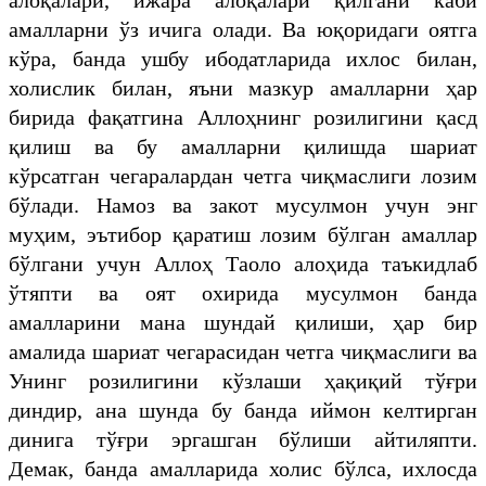
амалларни ўз ичига олади. Ва юқоридаги оятга
кўра, банда ушбу ибодатларида ихлос билан,
холислик билан, яъни мазкур амалларни ҳар
бирида фақатгина Аллоҳнинг розилигини қасд
қилиш ва бу амалларни қилишда шариат
кўрсатган чегаралардан четга чиқмаслиги лозим
бўлади. Намоз ва закот мусулмон учун энг
муҳим, эътибор қаратиш лозим бўлган амаллар
бўлгани учун Аллоҳ Таоло алоҳида таъкидлаб
ўтяпти ва оят охирида мусулмон банда
амалларини мана шундай қилиши, ҳар бир
амалида шариат чегарасидан четга чиқмаслиги ва
Унинг розилигини кўзлаши ҳақиқий тўғри
диндир, ана шунда бу банда иймон келтирган
динига тўғри эргашган бўлиши айтиляпти.
Демак, банда амалларида холис бўлса, ихлосда