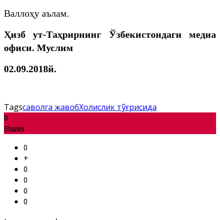
Валлоҳу аълам.
Ҳизб ут-Таҳрирнинг Ўзбекистондаги медиа
офиси. Муслим
02.09.2018й.
Tags
саволга жавоб
Холислик тўғрисида
0
Shares
0
+
0
0
0
0