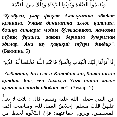
وَيُقِيمُوا الصَّلَاةَ وَيُؤْتُوا الزَّكَاةَ وَذَلِكَ دِينُ الْقَيِّمَةِ
“Ҳолбуки, улар фақат Аллоҳгагина ибодат
қилишга, Унинг динигагина ихлос қилишга,
бошқа динларга мойил бўлмасликка, намозни
тўлиқ ўқишга, закот беришга буюрилган
эдилар. Ана шу ҳақиқий тўғри диндир”.
(Баййина. 5)
إِنَّا أَنزَلْنَا إِلَيْكَ الْكِتَابَ بِالْحَقِّ فَاعْبُدِ اللَّهَ مُخْلِصاً لَّهُ الدِّينَ
“Албатта, Биз сенга Китобни ҳақ билан нозил
қилдик. Бас, сен Аллоҳга Унга динни холис
қилган ҳолингда ибодат эт”.
(Зумар. 2)
عن النبي -صلى الله عليه وسلم- قال : ثلاث لا يغلُّ
عليهنَّ قلبُ مسلم: إخلاصُ العمل لله، ومناصحة أئمة
المسلمين، ولزوم جماعتهم؛ فإنَّ الدَّعْوة تُحيط من