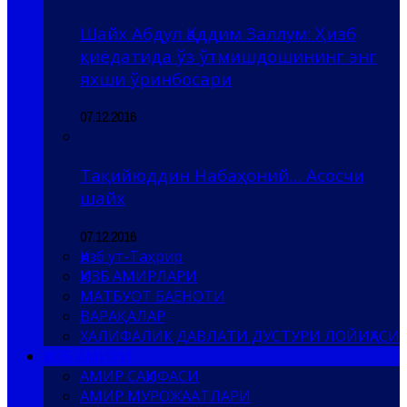
Шайх Абдул Қаддим Заллум: Ҳизб
қиёдатида ўз ўтмишдошининг энг
яхши ўринбосари
07.12.2016
Тақийюддин Набаҳоний… Асосчи
шайх
07.12.2016
Ҳизб ут-Таҳрир
ҲИЗБ АМИРЛАРИ
МАТБУОТ БАЁНОТИ
ВАРАҚАЛАР
ХАЛИФАЛИК ДАВЛАТИ ДУСТУРИ ЛОЙИҲАСИ
ҲИЗБ АМИРИ
АМИР САҲИФАСИ
АМИР МУРОЖААТЛАРИ