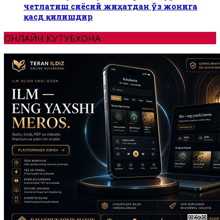
четлатиш сиёсий жиҳатдан ўз жонига
қасд қилишдир
ОНЛАЙН КУТУБХОНА