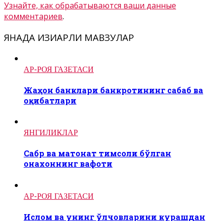
Узнайте, как обрабатываются ваши данные
комментариев
.
ЯНАДА ҚИЗИҚАРЛИ МАВЗУЛАР
АР-РОЯ ГАЗЕТАСИ
Жаҳон банклари банкротининг сабаб ва
оқибатлари
ЯНГИЛИКЛАР
Сабр ва матонат тимсоли бўлган
онахоннинг вафоти
АР-РОЯ ГАЗЕТАСИ
Ислом ва унинг ўлчовларини курашдан