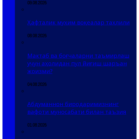
09.08.2026
Ҳафталик муҳим воқеалар таҳлили
08.08.2026
Мактаб ва боғчаларни таъмирлаш
учун аҳолидан пул йиғиш шаръан
жоизми?
04.08.2026
Абдуманнон биродаримизнинг
вафоти муносабати билан таъзия
01.08.2026