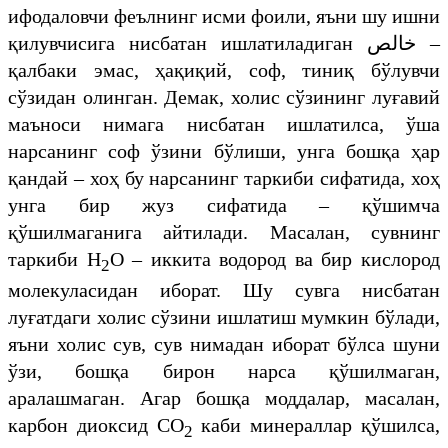
ифодаловчи феълнинг исми фоили, яъни шу ишни
қилувчисига нисбатан ишлатиладиган
خالص
–
қалбаки эмас, ҳақиқий, соф, тиниқ бўлувчи
сўзидан олинган. Демак, холис сўзининг луғавий
маъноси нимага нисбатан ишлатилса, ўша
нарсанинг соф ўзини бўлиши, унга бошқа ҳар
қандай – хоҳ бу нарсанинг таркиби сифатида, хоҳ
унга бир жуз сифатида – қўшимча
қўшилмаганига айтилади. Масалан, сувнинг
таркиби H
O – иккита водород ва бир кислород
2
молекуласидан иборат. Шу сувга нисбатан
луғатдаги холис сўзини ишлатиш мумкин бўлади,
яъни холис сув, сув нимадан иборат бўлса шуни
ўзи, бошқа бирон нарса қўшилмаган,
аралашмаган. Агар бошқа моддалар, масалан,
карбон диоксид CO
каби минераллар қўшилса,
2