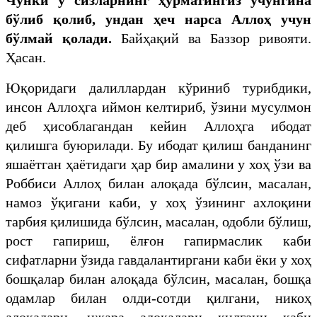
бўлиб қолиб, ундан ҳеч нарса
Аллоҳ
учун
бўлмай қолади
.
Байҳақий ва Баззор ривояти.
Ҳасан.
Юқоридаги далиллардан кўриниб турибдики,
инсон Аллоҳга иймон келтириб, ўзини мусулмон
деб ҳисоблагандан кейин Аллоҳга ибодат
қилишга буюрилади. Бу ибодат қилиш банданинг
яшаётган ҳаётидаги ҳар бир амалини у хоҳ ўзи ва
Роббиси Аллоҳ билан алоқада бўлсин, масалан,
намоз ўқигани каби, у хоҳ ўзининг ахлоқини
тарбия қилишида бўлсин, масалан, одобли бўлиш,
рост гапириш, ёлғон гапирмаслик каби
сифатларни ўзида гавдалантиргани каби ёки у хоҳ
бошқалар билан алоқада бўлсин, масалан, бошқа
одамлар билан олди-сотди қилгани, никоҳ
алоқалари, ижара алоқалари қилгани каби