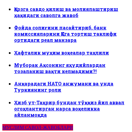
Қарзга савдо қилиш ва молиялаштириш
ҳақидаги саволга жавоб
Фойда солиғини пасайтириб, банк
комиссияларини ҚҚСга тортиш таклифи
ортидаги реал манзара
Ҳафталик муҳим воқеалар таҳлили
Муборак Ақсонинг яҳудийлардан
тозаланиш вақти келмадими?!
Анқарадаги НАТО анжумани ва унда
Туркиянинг роли
Ҳизб ут-Таҳрир бундан тўққиз йил аввал
огоҳлантирган нарса воқеликка
айланмоқда
МУСЛИМ САВОЛ-ЖАВОБЛАРИ