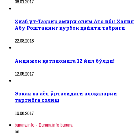
08.01.2017
Ҳизб ут-Таҳрир амири олим Ато ибн Халил
Абу Роштанинг қурбон ҳайити табриги
22.08.2018
Андижон қатлиомига 12 йил бўлди!
12.05.2017
Эркак ва аёл ўртасидаги алоқаларни
тартибга солиш
19.06.2017
burana.info - Burana.info burana
on