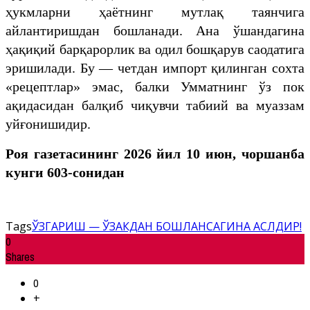
ҳукмларни ҳаётнинг мутлақ таянчига
айлантиришдан бошланади. Ана ўшандагина
ҳақиқий барқарорлик ва одил бошқарув саодатига
эришилади. Бу — четдан импорт қилинган сохта
«рецептлар» эмас, балки Умматнинг ўз пок
ақидасидан балқиб чиқувчи табиий ва муаззам
уйғонишидир.
Роя газетасининг 2026 йил 10
июн, чоршанба
кунги 603-сонидан
Tags
ЎЗГАРИШ — ЎЗАКДАН БОШЛАНСАГИНА АСЛДИР!
0
Shares
0
+