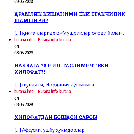
09.06.2026
ҚАРАМЛИК КИШАНИМИ ЁКИ ЕТАКЧИЛИК
ШАМШИРИ?
[…] қилганларидек: «Мушриклар олови билан ...
burana.info - Burana.info burana
on
08.06.2026
НАКБАГА 78 ЙИЛ: ТАСЛИМИЯТ ЁКИ
ХИЛОФАТ?!
[…] шундаки, Иордания қўшинига ...
burana.info - Burana.info burana
on
08.06.2026
ХИЛОФАТДАН БОШҚАСИ САРОБ!
[…] Афсуски, ушбу ҳукмдорлар ...