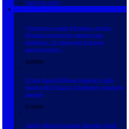
ХАБАР ВА ИЗОҲ
ҲИЗБ УТ-ТАҲРИР
“Сизларга нима бўлдики, Аллоҳ
йўлида (жиҳодга) чиқинглар,
дейилса, ўз ерингизга (яъни,
юртингизга) ...
23.03.2025
Усули фиқҳ бўйича олим Ато ибн
Халил Абу Рашта: Ҳизбнинг ҳозирги
амири
07.12.2016
Шайх Абдул Қаддим Заллум: Ҳизб