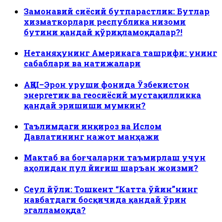
Замонавий сиёсий бутпарастлик: Бутлар
хизматкорлари республика низоми
бутини қандай қўриқламоқдалар?!
Нетаняҳунинг Америкага ташрифи: унинг
сабаблари ва натижалари
АҚШ–Эрон уруши фонида Ўзбекистон
энергетик ва геосиёсий мустақилликка
қандай эришиши мумкин?
Таълимдаги инқироз ва Ислом
Давлатининг нажот манҳажи
Мактаб ва боғчаларни таъмирлаш учун
аҳолидан пул йиғиш шаръан жоизми?
Сеул йўли: Тошкент “Катта ўйин”нинг
навбатдаги босқичида қандай ўрин
эгалламоқда?