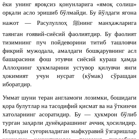
ёки унинг яроқсиз қонунларига «ямоқ солиш»
орқали асло эришиб бўлмайди. Бу йўлдаги ягона
нажот — Расулуллоҳ
ﷺ
нинг манҳажларига
таянган ғоявий-сиёсий фаолиятдир. Бу фаолият
тизимнинг пуч пойдеворини титиб ташловчи
фикрий мужодала, амалдаги бошқарувнинг асл
башарасини фош этувчи сиёсий кураш ҳамда
Аллоҳнинг ҳукмларини устувор қилувчи янги
ҳокимият учун нусрат (кўмак) сўрашдан
иборатдир.
Уммат шуни теран англамоғи лозимки, бошидаги
қора булутлар на тасодифий қисмат ва на ўткинчи
хатоларнинг асоратидир. Бу — ҳукмрон бўлиб
турган заҳарли дунёқарашнинг аччиқ ҳосилидир.
Илдиздан суғориладиган мафкуравий ўзгаришлар