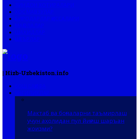
ЗИНДОН ХОТИРАЛАРИ
ХОС МАВЗУЛАР
БИРОДАРЛАР ҚИССАЛАРИ
МАҚОЛАЛАР
ШАҲИДЛАР
ШЕЪРЛАР
| Hizb-Uzbekiston.info
БОШ САҲИФА
ЯНГИЛИКЛАР
Мактаб ва боғчаларни таъмирлаш
учун аҳолидан пул йиғиш шаръан
жоизми?