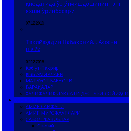
қиёдатида ўз ўтмишдошининг энг
яхши ўринбосари
07.12.2016
Тақийюддин Набаҳоний… Асосчи
шайх
07.12.2016
Ҳизб ут-Таҳрир
ҲИЗБ АМИРЛАРИ
МАТБУОТ БАЁНОТИ
ВАРАҚАЛАР
ХАЛИФАЛИК ДАВЛАТИ ДУСТУРИ ЛОЙИҲАСИ
ҲИЗБ АМИРИ
АМИР САҲИФАСИ
АМИР МУРОЖААТЛАРИ
САВОЛ-ЖАВОБЛАР
Сиёсий