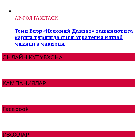
АР-РОЯ ГАЗЕТАСИ
Тони Блэр «Исломий Давлат» ташкилотига
қарши туришда янги стратегия ишлаб
чиқишга чақирди
ОНЛАЙН КУТУБХОНА
КАМПАНИЯЛАР
Facebook
ИЗОҲЛАР