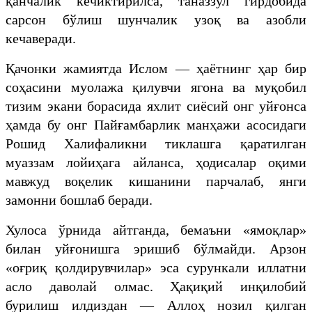
қанчалик кечиктирилса, таназзул гирдобида
сарсон бўлиш шунчалик узоқ ва азобли
кечаверади.
Қачонки жамиятда Ислом — ҳаётнинг ҳар бир
соҳасини муолажа қилувчи ягона ва муқобил
тизим экани борасида яхлит сиёсий онг уйғонса
ҳамда бу онг Пайғамбарлик манҳажи асосидаги
Рошид Халифаликни тиклашга қаратилган
муаззам лойиҳага айланса, ҳодисалар оқими
мавжуд воқелик кишанини парчалаб, янги
замонни бошлаб беради.
Хулоса ўрнида айтганда, бемаъни «ямоқлар»
билан уйғонишга эришиб бўлмайди. Арзон
«оғриқ қолдирувчилар» эса сурункали иллатни
асло даволай олмас. Ҳақиқий инқилобий
бурилиш илдиздан — Аллоҳ нозил қилган