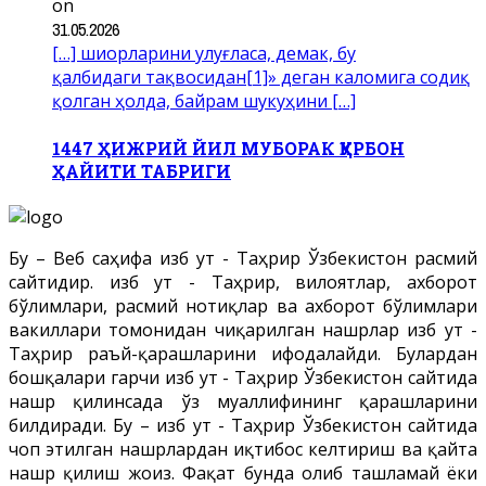
on
31.05.2026
[…] шиорларини улуғласа, демак, бу
қалбидаги тақвосидан[1]» деган каломига содиқ
қолган ҳолда, байрам шукуҳини […]
1447 ҲИЖРИЙ ЙИЛ МУБОРАК ҚУРБОН
ҲАЙИТИ ТАБРИГИ
Бу – Веб саҳифа Ҳизб ут - Таҳрир Ўзбекистон расмий
сайтидир. Ҳизб ут - Таҳрир, вилоятлар, ахборот
бўлимлари, расмий нотиқлар ва ахборот бўлимлари
вакиллари томонидан чиқарилган нашрлар Ҳизб ут -
Таҳрир раъй-қарашларини ифодалайди. Булардан
бошқалари гарчи Ҳизб ут - Таҳрир Ўзбекистон сайтида
нашр қилинсада ўз муаллифининг қарашларини
билдиради. Бу – Ҳизб ут - Таҳрир Ўзбекистон сайтида
чоп этилган нашрлардан иқтибос келтириш ва қайта
нашр қилиш жоиз. Фақат бунда олиб ташламай ёки