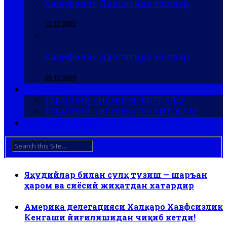
Халифалик Давлатида моллар
12.12.2022
Халифалик Давлатида моллар
06.12.2022
КИТОБЛАР
ТАБАННИЙ ҚИЛИНГАН КИТОБЛАР
ТАБАННИЙ ҚИЛИНМАГАН КИТОБЛАР
БИЗ БИЛАН АЛОҚА
Яҳудийлар билан сулҳ тузиш — шаръан
ҳаром ва сиёсий жиҳатдан хатардир
Америка делегацияси Халқаро Хавфсизлик
Кенгаши йиғилишидан чиқиб кетди!