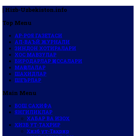
| Hizb-Uzbekiston.info
Top Menu
АР-РОЯ ГАЗЕТАСИ
АЛ-ВАЪЙ ЖУРНАЛИ
ЗИНДОН ХОТИРАЛАРИ
ХОС МАВЗУЛАР
БИРОДАРЛАР ҚИССАЛАРИ
МАҚОЛАЛАР
ШАҲИДЛАР
ШЕЪРЛАР
Main Menu
БОШ САҲИФА
ЯНГИЛИКЛАР
ХАБАР ВА ИЗОҲ
ҲИЗБ УТ-ТАҲРИР
Ҳизб ут-Таҳрир