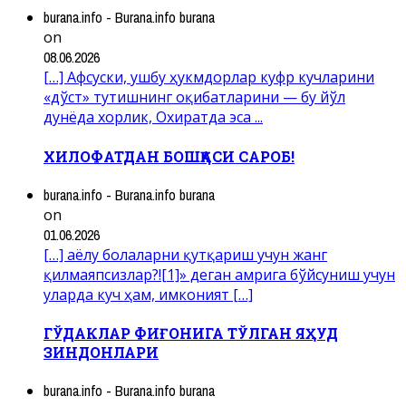
burana.info - Burana.info burana
on
08.06.2026
[…] Афсуски, ушбу ҳукмдорлар куфр кучларини
«дўст» тутишнинг оқибатларини — бу йўл
дунёда хорлик, Охиратда эса ...
ХИЛОФАТДАН БОШҚАСИ САРОБ!
burana.info - Burana.info burana
on
01.06.2026
[…] аёлу болаларни қутқариш учун жанг
қилмаяпсизлар?![1]» деган амрига бўйсуниш учун
уларда куч ҳам, имконият […]
ГЎДАКЛАР ФИҒОНИГА ТЎЛГАН ЯҲУД
ЗИНДОНЛАРИ
burana.info - Burana.info burana