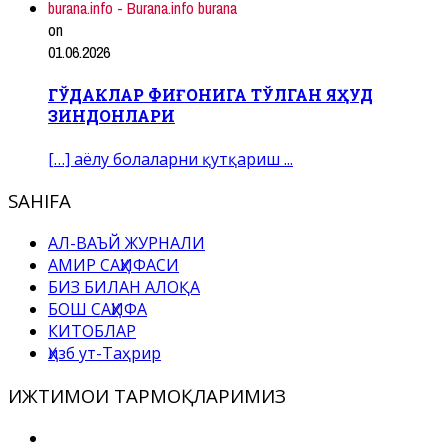
burana.info - Burana.info burana
on
01.06.2026
ГЎДАКЛАР ФИҒОНИГА ТЎЛГАН ЯҲУД
ЗИНДОНЛАРИ
[…] аёлу болаларни қутқариш ...
SAHIFA
АЛ-ВАЪЙ ЖУРНАЛИ
АМИР САҲИФАСИ
БИЗ БИЛАН АЛОҚА
БОШ САҲИФА
КИТОБЛАР
Ҳизб ут-Таҳрир
ИЖТИМОИ ТАРМОҚЛАРИМИЗ