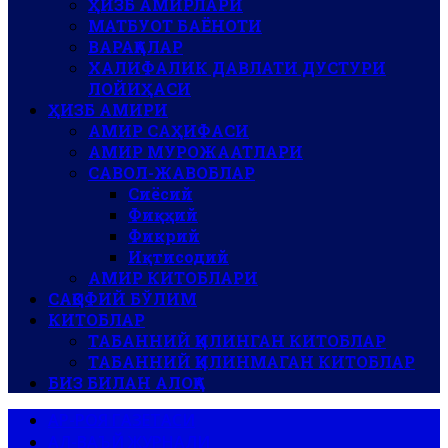
ҲИЗБ АМИРЛАРИ
МАТБУОТ БАЁНОТИ
ВАРАҚАЛАР
ХАЛИФАЛИК ДАВЛАТИ ДУСТУРИ
ЛОЙИҲАСИ
ҲИЗБ АМИРИ
АМИР САҲИФАСИ
АМИР МУРОЖААТЛАРИ
САВОЛ-ЖАВОБЛАР
Сиёсий
Фиқҳий
Фикрий
Иқтисодий
АМИР КИТОБЛАРИ
САҚОФИЙ БЎЛИМ
КИТОБЛАР
ТАБАННИЙ ҚИЛИНГАН КИТОБЛАР
ТАБАННИЙ ҚИЛИНМАГАН КИТОБЛАР
БИЗ БИЛАН АЛОҚА
АР-РОЯ ГАЗЕТАСИ
АЛ-ВАЪЙ ЖУРНАЛИ