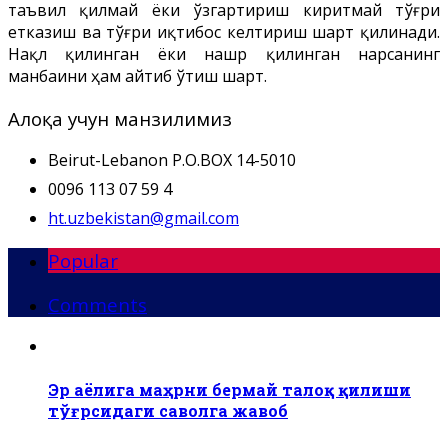
таъвил қилмай ёки ўзгартириш киритмай тўғри
етказиш ва тўғри иқтибос келтириш шарт қилинади.
Нақл қилинган ёки нашр қилинган нарсанинг
манбаини ҳам айтиб ўтиш шарт.
Алоқа учун манзилимиз
Beirut-Lebanon P.O.BOX 14-5010
0096 113 07 59 4
ht.uzbekistan@gmail.com
Popular
Comments
Эр аёлига маҳрни бермай талоқ қилиши
тўғрсидаги саволга жавоб