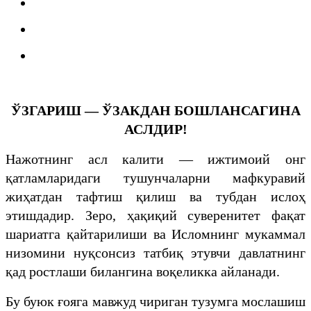
ЎЗГАРИШ — ЎЗАКДАН БОШЛАНСАГИНА
АСЛДИР!
Нажотнинг асл калити — ижтимоий онг
қатламларидаги тушунчаларни мафкуравий
жиҳатдан тафтиш қилиш ва тубдан ислоҳ
этишдадир. Зеро, ҳақиқий суверенитет фақат
шариатга қайтарилиши ва Исломнинг мукаммал
низомини нуқсонсиз татбиқ этувчи давлатнинг
қад ростлаши билангина воқеликка айланади.
Бу буюк ғояга мавжуд чириган тузумга мослашиш