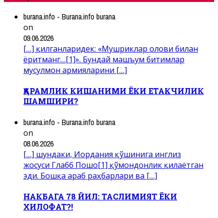
burana.info - Burana.info burana
on
09.06.2026
[…] қилганларидек: «Мушриклар олови билан
ёритманг…[1]». Бундай машъум битимлар
мусулмон армияларини […]
ҚАРАМЛИК КИШАНИМИ ЁКИ ЕТАКЧИЛИК
ШАМШИРИ?
burana.info - Burana.info burana
on
08.06.2026
[…] шундаки, Иордания қўшинига инглиз
жосуси Глабб Пошо[1] қўмондонлик қилаётган
эди. Бошқа араб раҳбарлари ва […]
НАКБАГА 78 ЙИЛ: ТАСЛИМИЯТ ЁКИ
ХИЛОФАТ?!