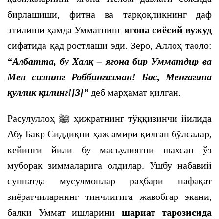
бирлашиши, фитна ва тарқоқликнинг даф
этилиши ҳамда Умматнинг
ягона сиёсий вужуд
сифатида қад ростлаши эди. Зеро, Аллоҳ таоло:
“Албатта, бу Халқ – ягона бир Умматдир ва
Мен сизнинг Роббингизман! Бас, Менгагина
қуллик қилинг!
[3]
”
деб марҳамат қилган.
Расулуллоҳ
ﷺ
ҳижратнинг тўққизинчи йилида
Абу Бакр Сиддиқни ҳаж амири қилган бўлсалар,
кейинги йили бу масъулиятни шахсан ўз
муборак зиммаларига олдилар. Ушбу набавий
суннатда мусулмонлар раҳбари нафақат
зиёратчиларнинг тинчлигига жавобгар экани,
балки Уммат ишларини
шариат тарозисида