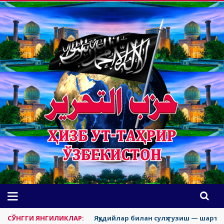
СЎНГГИ ЯНГИЛИКЛАР:
Яҳудийлар билан сулҳ тузиш — шаръа