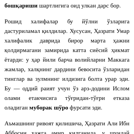
бошқариши
шартлигига оид улкан дарс бор.
Рошид халифалар бу йўлни ўзларига
дастуриламал қилдилар. Хусусан, Ҳазрати Умар
халифалик даврида бирор марта ҳажни
қолдирмагани замирида катта сиёсий ҳикмат
ётарди: у ҳар йили барча волийларни Маккага
жамлар, халқнинг дардини бевосита ўзларидан
тинглар ва зулмнинг илдизига болта урар эди.
Бу — оддий раият учун ўз арз-додини Ислом
олами етакчисига тўғридан-тўғри етказа
оладиган
муборак шўро
фурсати эди.
Аъмашнинг ривоят қилишича, Ҳазрати Али Ибн
Аббосни ҳажга амир қилганида, у шундай