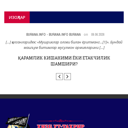
ИЗОҲЛАР
on
BURANA.INFO - BURANA.INFO BURANA
09.06.2026
н
[…] қилганларидек: «Мушриклар олови билан ёритманг…[1]». Бундай
машъум битимлар мусулмон армияларини […]
ҚАРАМЛИК КИШАНИМИ ЁКИ ЕТАКЧИЛИК
ШАМШИРИ?