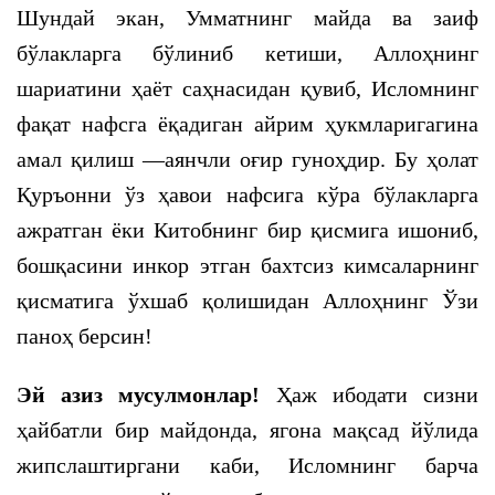
Шундай экан, Умматнинг майда ва заиф
бўлакларга бўлиниб кетиши, Аллоҳнинг
шариатини ҳаёт саҳнасидан қувиб, Исломнинг
фақат нафсга ёқадиган айрим ҳукмларигагина
амал қилиш —аянчли оғир гуноҳдир. Бу ҳолат
Қуръонни ўз ҳавои нафсига кўра бўлакларга
ажратган ёки Китобнинг бир қисмига ишониб,
бошқасини инкор этган бахтсиз кимсаларнинг
қисматига ўхшаб қолишидан Аллоҳнинг Ўзи
паноҳ берсин!
Эй азиз мусулмонлар!
Ҳаж ибодати сизни
ҳайбатли бир майдонда, ягона мақсад йўлида
жипслаштиргани каби, Исломнинг барча