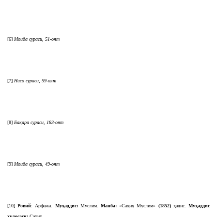
[6]
Моида сураси, 51-оят
[7]
Нисо сураси, 59-оят
[8]
Бақара сураси, 183-оят
[9]
Моида сураси, 49-оят
[10]
Ровий
: Арфажа.
Муҳаддис:
Муслим.
Манба:
«Саҳиҳ Муслим»
(
1852
)
ҳадис.
Муҳаддис
хулосаси:
Саҳиҳ.