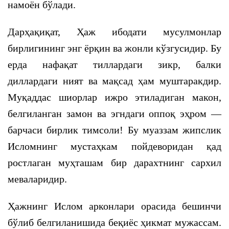
намоён бўлади.
Дарҳақиқат, Ҳаж ибодати мусулмонлар
бирлигининг энг ёрқин ва жонли кўзгусидир. Бу
ерда нафақат тиллардаги зикр, балки
диллардаги ният ва мақсад ҳам муштаракдир.
Муқаддас шиорлар ижро этиладиган макон,
белгиланган замон ва эгндаги оппоқ эҳром —
барчаси бирлик тимсоли! Бу муаззам жипслик
Исломнинг мустаҳкам пойдеворидан қад
ростлаган муҳташам бир дарахтнинг сархил
меваларидир.
Ҳажнинг Ислом арконлари орасида бешинчи
бўлиб белгиланишида беқиёс ҳикмат мужассам.