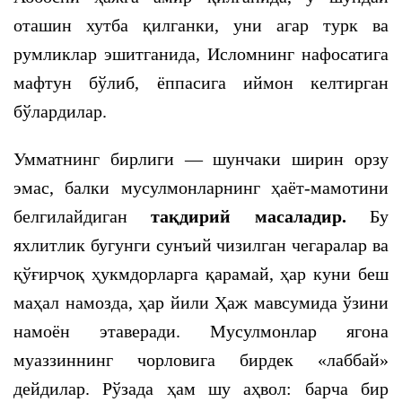
оташин хутба қилганки, уни агар турк ва
румликлар эшитганида, Исломнинг нафосатига
мафтун бўлиб, ёппасига иймон келтирган
бўлардилар.
Умматнинг бирлиги — шунчаки ширин орзу
эмас, балки мусулмонларнинг ҳаёт-мамотини
белгилайдиган
тақдирий масаладир.
Бу
яхлитлик бугунги сунъий чизилган чегаралар ва
қўғирчоқ ҳукмдорларга қарамай, ҳар куни беш
маҳал намозда, ҳар йили Ҳаж мавсумида ўзини
намоён этаверади. Мусулмонлар ягона
муаззиннинг чорловига бирдек «лаббай»
дейдилар. Рўзада ҳам шу аҳвол: барча бир