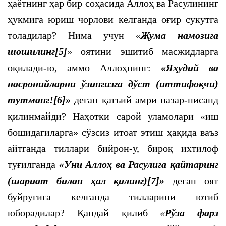
ҳаётнинг ҳар бир соҳасида Аллоҳ ва Расулининг
ҳукмига юриш чорлови келганда оғир сукутга
толадилар? Нима учун
«
Жума намозига
шошилинг
[5]
»
оятини эшитиб масжидларга
оқилади-ю, аммо Аллоҳнинг:
«Яҳудий ва
насронийларни ўзингизга дўст (иттифоқчи)
тутманг!
[6]
»
деган қатъий амри назар-писанд
қилинмайди? Наҳотки сарой уламолари «иш
бошидагиларга» сўзсиз итоат этиш ҳақида ваъз
айтганда тиллари бийрон-у, бироқ ихтилоф
туғилганда
«Уни Аллоҳ ва Расулига қайтаринг
(шариат билан ҳал қилинг)
[7]
»
деган оят
буйруғига келганда тилларини ютиб
юборадилар? Қандай қилиб
«
Рўза фарз