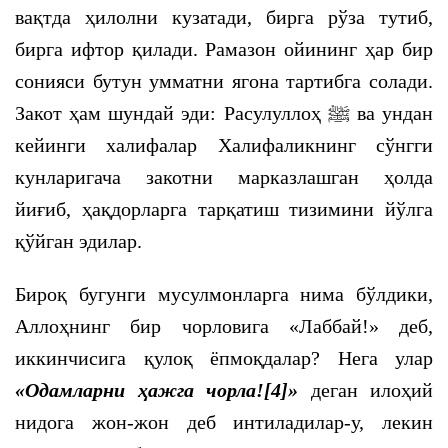
вақтда ҳилолни кузатади, бирга рўза тутиб,
бирга ифтор қилади. Рамазон ойининг ҳар бир
сонияси бутун умматни ягона тартибга солади.
Закот ҳам шундай эди: Расулуллоҳ
ﷺ
ва ундан
кейинги халифалар Халифаликнинг сўнгги
кунларигача закотни марказлашган ҳолда
йиғиб, ҳақдорларга тарқатиш тизимини йўлга
қўйган эдилар.
Бироқ бугунги мусулмонларга нима бўлдики,
Аллоҳнинг бир чорловига «Лаббай!» деб,
иккинчисига қулоқ ёпмоқдалар? Нега улар
«Одамларни ҳажга чорла!
[4]
»
деган илоҳий
нидога жон-жон деб интиладилар-у, лекин