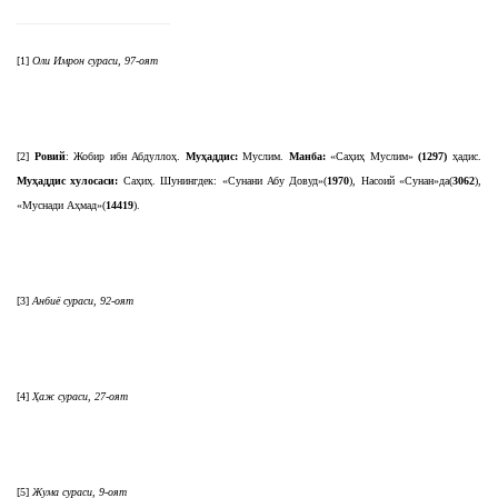
[1]
Оли Имрон сураси, 97-оят
[2]
Ровий
: Жобир ибн Абдуллоҳ.
Муҳаддис:
Муслим.
Манба:
«Саҳиҳ Муслим»
(1297)
ҳадис.
Муҳаддис хулосаси:
Саҳиҳ. Шунингдек: «Сунани Абу Довуд»(
1970
), Насоий «Сунан»да(
3062
),
«Муснади Аҳмад»(
14419
).
[3]
Анбиё сураси, 92-оят
[4]
Ҳаж сураси, 27-оят
[5]
Жума сураси, 9-оят