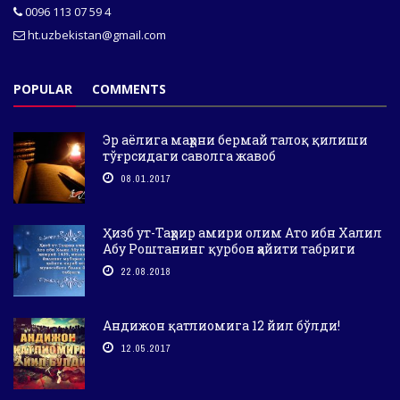
0096 113 07 59 4
ht.uzbekistan@gmail.com
POPULAR
COMMENTS
Эр аёлига маҳрни бермай талоқ қилиши
тўғрсидаги саволга жавоб
08.01.2017
Ҳизб ут-Таҳрир амири олим Ато ибн Халил
Абу Роштанинг қурбон ҳайити табриги
22.08.2018
Андижон қатлиомига 12 йил бўлди!
12.05.2017