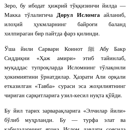
Зеро, бу ибодат ҳижрий тўққизинчи йилда —
Макка тўлалигича
Дорул Исломга
айланиб,
илоҳий ҳукмларнинг байроғи баланд
хилпираган бир пайтда фарз қилинди.
Ўша йили Сарвари Коинот
ﷺ
Абу Бакр
Сиддиқни «Ҳаж амири» этиб тайинлаб,
муқаддас тупроқларда Исломнинг тўлақонли
ҳокимиятини ўрнатдилар. Ҳазрати Али орқали
етказилган «Тавба» сураси эса жоҳилиятнинг
чириган сарқитларига узил-кесил нуқта қўйди.
Бу йил тарих зарварақларига «Элчилар йили»
бўлиб муҳрланди. Бу — турфа элат ва
қабилаларнинг ягона Ислом давлати соясида