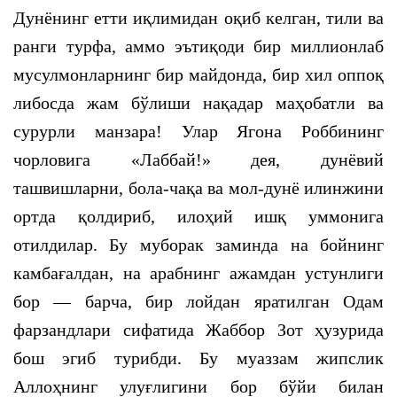
Дунёнинг етти иқлимидан оқиб келган, тили ва
ранги турфа, аммо эътиқоди бир миллионлаб
мусулмонларнинг бир майдонда, бир хил оппоқ
либосда жам бўлиши нақадар маҳобатли ва
сурурли манзара! Улар Ягона Роббининг
чорловига «Лаббай!» дея, дунёвий
ташвишларни, бола-чақа ва мол-дунё илинжини
ортда қолдириб, илоҳий ишқ уммонига
отилдилар. Бу муборак заминда на бойнинг
камбағалдан, на арабнинг ажамдан устунлиги
бор — барча, бир лойдан яратилган Одам
фарзандлари сифатида Жаббор Зот ҳузурида
бош эгиб турибди. Бу муаззам жипслик
Аллоҳнинг улуғлигини бор бўйи билан