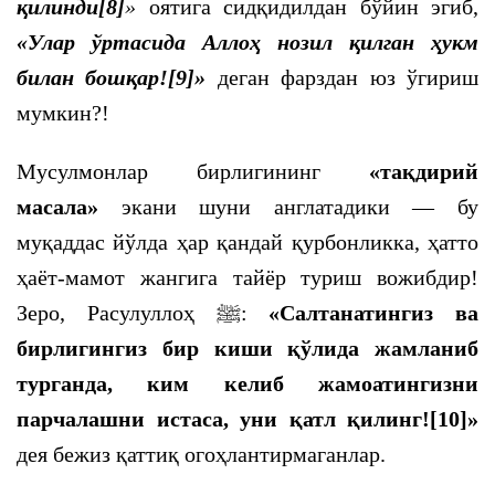
қилинди
[8]
»
оятига сидқидилдан бўйин эгиб,
«Улар ўртасида Аллоҳ нозил қилган ҳукм
билан бошқар!
[9]
»
деган фарздан юз ўгириш
мумкин?!
Мусулмонлар бирлигининг
«тақдирий
масала»
экани шуни англатадики — бу
муқаддас йўлда ҳар қандай қурбонликка, ҳатто
ҳаёт-мамот жангига тайёр туриш вожибдир!
Зеро, Расулуллоҳ
ﷺ
:
«Салтанатингиз ва
бирлигингиз бир киши қўлида жамланиб
турганда, ким келиб жамоатингизни
парчалашни истаса, уни қатл қилинг!
[10]
»
дея бежиз қаттиқ огоҳлантирмаганлар.