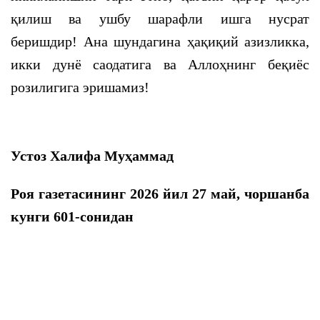
қилиш ва ушбу шарафли ишга нусрат
беришдир! Ана шундагина ҳақиқий азизликка,
икки дунё саодатига ва Аллоҳнинг беқиёс
розилигига эришамиз!
Устоз Халифа Муҳаммад
Роя газетасининг 2026 йил 27
май, чоршанба
кунги 601-сонидан