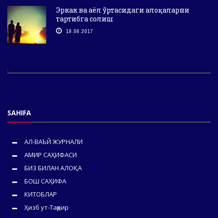
Эркак ва аёл ўртасидаги алоқаларни
тартибга солиш
19.06.2017
SAHIFA
АЛ-ВАЪЙ ЖУРНАЛИ
АМИР САҲИФАСИ
БИЗ БИЛАН АЛОҚА
БОШ САҲИФА
КИТОБЛАР
Ҳизб ут-Таҳрир