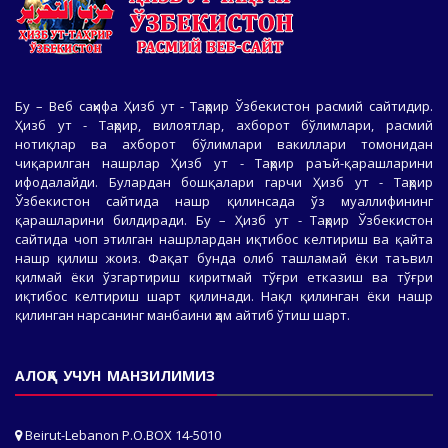
Бу – Веб саҳифа Ҳизб ут - Таҳрир Ўзбекистон расмий сайтидир.
Ҳизб ут - Таҳрир, вилоятлар, ахборот бўлимлари, расмий
нотиқлар ва ахборот бўлимлари вакиллари томонидан
чиқарилган нашрлар Ҳизб ут - Таҳрир раъй-қарашларини
ифодалайди. Булардан бошқалари гарчи Ҳизб ут - Таҳрир
Ўзбекистон сайтида нашр қилинсада ўз муаллифининг
қарашларини билдиради. Бу – Ҳизб ут - Таҳрир Ўзбекистон
сайтида чоп этилган нашрлардан иқтибос келтириш ва қайта
нашр қилиш жоиз. Фақат бунда олиб ташламай ёки таъвил
қилмай ёки ўзгартириш киритмай тўғри етказиш ва тўғри
иқтибос келтириш шарт қилинади. Нақл қилинган ёки нашр
қилинган нарсанинг манбаини ҳам айтиб ўтиш шарт.
АЛОҚА УЧУН МАНЗИЛИМИЗ
Beirut-Lebanon P.O.BOX 14-5010