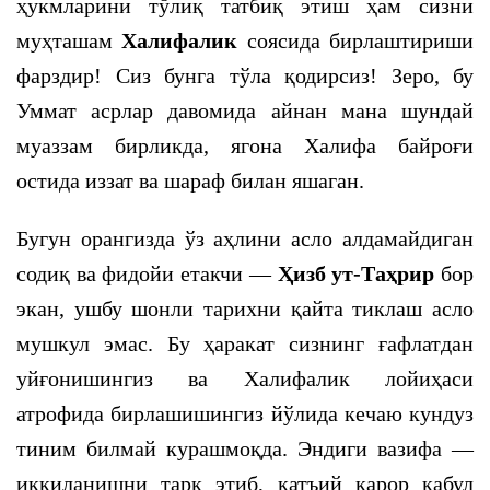
ҳукмларини тўлиқ татбиқ этиш ҳам сизни
муҳташам
Халифалик
соясида бирлаштириши
фарздир! Сиз бунга тўла қодирсиз! Зеро, бу
Уммат асрлар давомида айнан мана шундай
муаззам бирликда, ягона Халифа байроғи
остида иззат ва шараф билан яшаган.
Бугун орангизда ўз аҳлини асло алдамайдиган
содиқ ва фидойи етакчи —
Ҳизб ут-Таҳрир
бор
экан, ушбу шонли тарихни қайта тиклаш асло
мушкул эмас. Бу ҳаракат сизнинг ғафлатдан
уйғонишингиз ва Халифалик лойиҳаси
атрофида бирлашишингиз йўлида кечаю кундуз
тиним билмай курашмоқда. Эндиги вазифа —
иккиланишни тарк этиб, қатъий қарор қабул