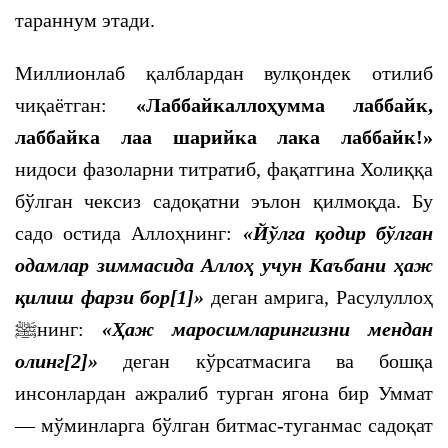
тараннум этади.
Миллионлаб қалблардан вулқондек отилиб
чиқаётган:
«Лаббайкаллоҳумма лаббайк,
лаббайка лаа шарийка лака лаббайк!»
нидоси фазоларни титратиб, фақатгина Холиққа
бўлган чексиз садоқатни эълон қилмоқда. Бу
садо остида Аллоҳнинг:
«Йўлга қодир бўлган
одамлар зиммасида Аллоҳ учун Каъбани ҳаж
қилиш фарзи бор
[1]
»
деган амрига, Расулуллоҳ
ﷺ
нинг:
«Ҳаж
маросим
ларингизни мендан
олинг
[2]
»
деган кўрсатмасига ва бошқа
инсонлардан ажралиб турган ягона бир Уммат
— мўминларга бўлган битмас-туганмас садоқат