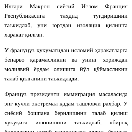
Илгари Макрон сиёсий Ислом Франция
Республикасига таҳдид туғдиришини
таъкидлаб, уни юртдан изоляция қилишга
ҳаракат қилган.
У франуцуз ҳукуматидан исломий ҳаракатларга
бепарво қарамасликни ва унинг хориждан
молиявий ёрдам олишига йўл қўймасликни
талаб қилганини таъкидлади.
Француз президенти иммиграция масаласида
энг кучли экстремал қадам ташловчи раҳбар. У
сиёсий бошпана берилишини талаб қилиш
ҳуқуқига ишонишини таъкидлаб, «бироқ
бировларни кутиб олишингдан олдин, ўзингда