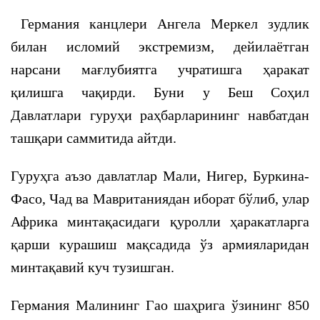
Германия канцлери Ангела Меркел зудлик
билан исломий экстремизм, дейилаётган
нарсани мағлубиятга учратишга ҳаракат
қилишга чақирди. Буни у Беш Соҳил
Давлатлари гуруҳи раҳбарларининг навбатдан
ташқари саммитида айтди.
Гуруҳга аъзо давлатлар Мали, Нигер, Буркина-
Фасо, Чад ва Мавританиядан иборат бўлиб, улар
Африка минтақасидаги қуролли ҳаракатларга
қарши курашиш мақсадида ўз армияларидан
минтақавий куч тузишган.
Германия Малининг Гао шаҳрига ўзининг 850