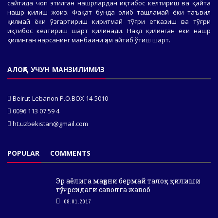
сайтида чоп этилган нашрлардан иқтибос келтириш ва қайта
нашр қилиш жоиз. Фақат бунда олиб ташламай ёки таъвил
қилмай ёки ўзгартириш киритмай тўғри етказиш ва тўғри
иқтибос келтириш шарт қилинади. Нақл қилинган ёки нашр
қилинган нарсанинг манбаини ҳам айтиб ўтиш шарт.
АЛОҚА УЧУН МАНЗИЛИМИЗ
Beirut-Lebanon P.O.BOX 14-5010
0096 113 07 59 4
ht.uzbekistan@gmail.com
POPULAR
COMMENTS
Эр аёлига маҳрни бермай талоқ қилиши
тўғрсидаги саволга жавоб
08.01.2017