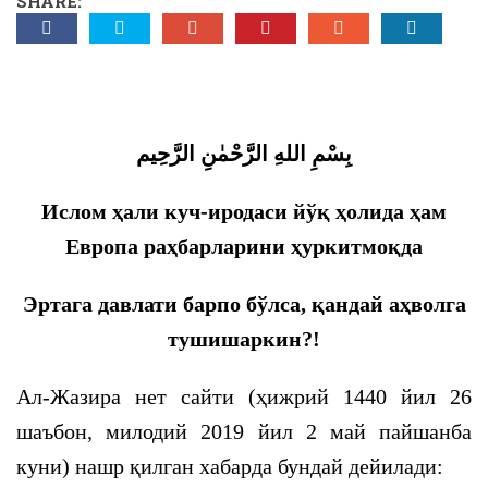
SHARE:
بِسْمِ اللهِ الرَّحْمٰنِ الرَّحِيم
Ислом ҳали куч-иродаси йўқ ҳолида ҳам
Европа раҳбарларини ҳуркитмоқда
Эртага давлати барпо бўлса, қандай аҳволга
тушишаркин?!
Ал-Жазира нет сайти (ҳижрий 1440 йил 26
шаъбон, милодий 2019 йил 2 май пайшанба
куни) нашр қилган хабарда бундай дейилади: