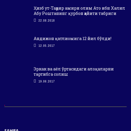
Ҳизб ут-Таҳрир амири олим Ато ибн Халил
Абу Роштанинг қурбон ҳайити табриги
22.08.2018
Андижон қатлиомига 12 йил бўлди!
12.05.2017
Эркак ва аёл ўртасидаги алоқаларни
тартибга солиш
19.06.2017
SAHIFA