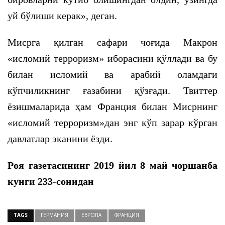
уй бўлиши керак», деган.
Мисрга қилган сафари чоғида Макрон
«исломий терроризм» иборасини қўллади ва бу
билан исломий ва арабий оламдаги
кўпчиликнинг ғазабини қўзғади. Твиттер
ёзишмаларида ҳам Франция билан Мисрнинг
«исломий терроризм»дан энг кўп зарар кўрган
давлатлар эканини ёзди.
Роя газетасининг 2019 йил 8 май чоршанба
кунги 233-сонидан
TAGS
ГЕРМАНИЯ
ЕВРОПА
ФРАНЦИЯ