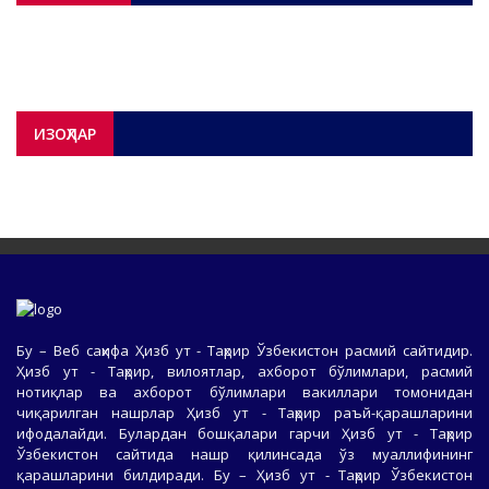
ИЗОҲЛАР
Бу – Веб саҳифа Ҳизб ут - Таҳрир Ўзбекистон расмий сайтидир.
Ҳизб ут - Таҳрир, вилоятлар, ахборот бўлимлари, расмий
нотиқлар ва ахборот бўлимлари вакиллари томонидан
чиқарилган нашрлар Ҳизб ут - Таҳрир раъй-қарашларини
ифодалайди. Булардан бошқалари гарчи Ҳизб ут - Таҳрир
Ўзбекистон сайтида нашр қилинсада ўз муаллифининг
қарашларини билдиради. Бу – Ҳизб ут - Таҳрир Ўзбекистон