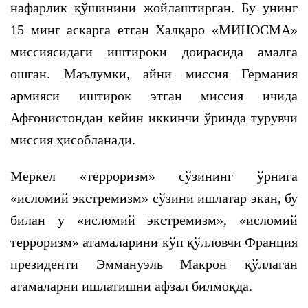
нафарлик қўшинини жойлаштирган. Бу унинг
15 минг аскарга етган Халқаро «МИНОСМА»
миссиясидаги иштироки доирасида амалга
ошган. Маълумки, айни миссия Германия
армияси иштирок этган миссия ичида
Афғонистондан кейин иккинчи ўринда турувчи
миссия ҳисобланади.
Меркел «терроризм» сўзининг ўрнига
«исломий экстремизм» сўзини ишлатар экан, бу
билан у «исломий экстремизм», «исломий
терроризм» атамаларини кўп қўлловчи Франция
президенти Эммануэль Макрон қўллаган
атамаларни ишлатишни афзал билмоқда.