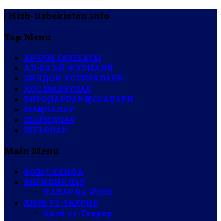
| Hizb-Uzbekiston.info
Top Menu
АР-РОЯ ГАЗЕТАСИ
АЛ-ВАЪЙ ЖУРНАЛИ
ЗИНДОН ХОТИРАЛАРИ
ХОС МАВЗУЛАР
БИРОДАРЛАР ҚИССАЛАРИ
МАҚОЛАЛАР
ШАҲИДЛАР
ШЕЪРЛАР
Main Menu
БОШ САҲИФА
ЯНГИЛИКЛАР
ХАБАР ВА ИЗОҲ
ҲИЗБ УТ-ТАҲРИР
Ҳизб ут-Таҳрир