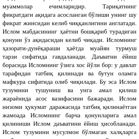
муаммолар ечимларидир. Тариқатнинг
фикратдаги ақидага асосланган бўлиши унинг шу
фикрат жинсидан келиб чиққанлигини англатади.
Ислом мабдасининг ҳаётни бошқариб турадиган
қонуни ўз ақидасидан келиб чиқади. Исломнинг
ҳазорати-дунёқараши ҳаётда муайян турмуш
тарзи сифатида гавдаланади. Даъватни ёйиш
борасида Исломнинг ўзига хос йўли бор: у давлат
тарафидан татбиқ қилинади ва бутун оламга
мафкура сифатида олиб чиқилади. Бу эса Ислом
тузумини тушуниш ва унга амал қилиш
жараёнида асос вазифасини бажаради. Ислом
низоми ҳукумат даражасида татбиқ қилинаётган
жамоада Исломнинг барча қонунларига амал
қилиниши Ислом даъватини ёйиш ҳисобланади.
Ислом тузумини мусулмон бўлмаган халқларга