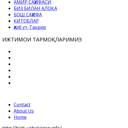
АМИР САҲИФАСИ
БИЗ БИЛАН АЛОҚА
БОШ САҲИФА
КИТОБЛАР
Ҳизб ут-Таҳрир
ИЖТИМОИ ТАРМОҚЛАРИМИЗ
Contact
About Us
Home
http://hizb-uzbekiston.info/