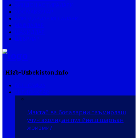
ЗИНДОН ХОТИРАЛАРИ
ХОС МАВЗУЛАР
БИРОДАРЛАР ҚИССАЛАРИ
МАҚОЛАЛАР
ШАҲИДЛАР
ШЕЪРЛАР
| Hizb-Uzbekiston.info
БОШ САҲИФА
ЯНГИЛИКЛАР
Мактаб ва боғчаларни таъмирлаш
учун аҳолидан пул йиғиш шаръан
жоизми?