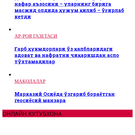
нафар аъзосини – уларнинг бирига
масжид олдида ҳужум қилиб – ўғирлаб
кетди
АР-РОЯ ГАЗЕТАСИ
Ғарб ҳукмдорлари ўз қалбларидаги
адоват ва нафратни чиқаришдан асло
тўхтамадилар
МАҚОЛАЛАР
Марказий Осиёда ўзгариб бораётган
геосиёсий манзара
ОНЛАЙН КУТУБХОНА