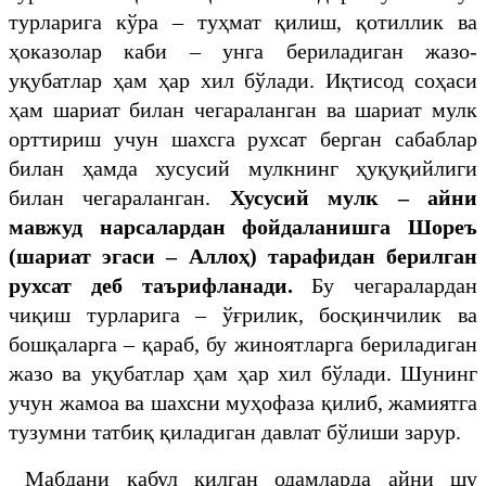
турларига кўра – туҳмат қилиш, қотиллик ва
ҳоказолар каби – унга бериладиган жазо-
уқубатлар ҳам ҳар хил бўлади. Иқтисод соҳаси
ҳам шариат билан чегараланган ва шариат мулк
орттириш учун шахсга рухсат берган сабаблар
билан ҳамда хусусий мулкнинг ҳуқуқийлиги
билан чегараланган.
Хусусий мулк – айни
мавжуд нарсалардан фойдаланишга Шореъ
(шариат эгаси – Аллоҳ) тарафидан берилган
рухсат деб таърифланади.
Бу чегаралардан
чиқиш турларига – ўғрилик, босқинчилик ва
бошқаларга – қараб, бу жиноятларга бериладиган
жазо ва уқубатлар ҳам ҳар хил бўлади. Шунинг
учун жамоа ва шахсни муҳофаза қилиб, жамиятга
тузумни татбиқ қиладиган давлат бўлиши зарур.
Мабдани қабул қилган одамларда айни шу