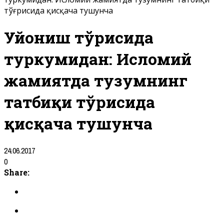
тўғрисида қисқача тушунча
Уйғониш тўғрисида
туркумидан: Исломий
жамиятда тузумнинг
татбиқи тўғрисида
қисқача тушунча
24.06.2017
0
Share: