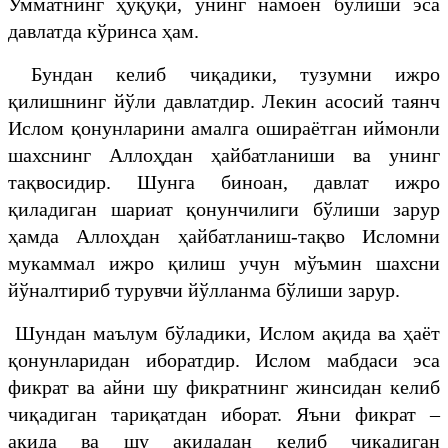
Умматнинг ҳуқуқи, унинг намоён бўлиши эса
давлатда кўринса ҳам.
Бундан келиб чиқадики, тузумни ижро
қилишнинг йўли давлатдир. Лекин асосий таянч
Ислом қонунларини амалга ошираётган иймонли
шахснинг Аллоҳдан ҳайбатланиши ва унинг
тақвосидир. Шунга биноан, давлат ижро
қиладиган шариат қонунчилиги бўлиши зарур
ҳамда Аллоҳдан ҳайбатланиш-тақво Исломни
мукаммал ижро қилиш учун мўъмин шахсни
йўналтириб турувчи йўлланма бўлиши зарур.
Шундан маълум бўладики, Ислом ақида ва ҳаёт
қонунларидан иборатдир. Ислом мабдаси эса
фикрат ва айни шу фикратнинг жинсидан келиб
чиқадиган тариқатдан иборат. Яъни фикрат –
ақида ва шу ақидадан келиб чиқадиган