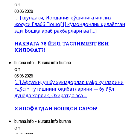
on
08.06.2026
[…] шундаки, Иордания қўшинига инглиз
жосуси Глабб Пошо[1] қўмондонлик қилаётган
эди. Бошқа араб раҳбарлари ва […]
НАКБАГА 78 ЙИЛ: ТАСЛИМИЯТ ЁКИ
ХИЛОФАТ?!
burana.info - Burana.info burana
on
08.06.2026
[…] Афсуски, ушбу ҳукмдорлар куфр кучларини
«дўст» тутишнинг оқибатларини — бу йўл
дунёда хорлик, Охиратда эса ...
ХИЛОФАТДАН БОШҚАСИ САРОБ!
burana.info - Burana.info burana
on