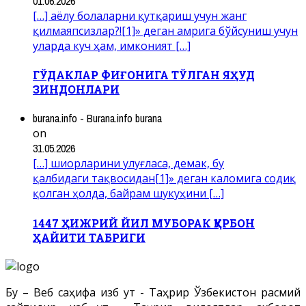
01.06.2026
[…] аёлу болаларни қутқариш учун жанг
қилмаяпсизлар?![1]» деган амрига бўйсуниш учун
уларда куч ҳам, имконият […]
ГЎДАКЛАР ФИҒОНИГА ТЎЛГАН ЯҲУД
ЗИНДОНЛАРИ
burana.info - Burana.info burana
on
31.05.2026
[…] шиорларини улуғласа, демак, бу
қалбидаги тақвосидан[1]» деган каломига содиқ
қолган ҳолда, байрам шукуҳини […]
1447 ҲИЖРИЙ ЙИЛ МУБОРАК ҚУРБОН
ҲАЙИТИ ТАБРИГИ
Бу – Веб саҳифа Ҳизб ут - Таҳрир Ўзбекистон расмий