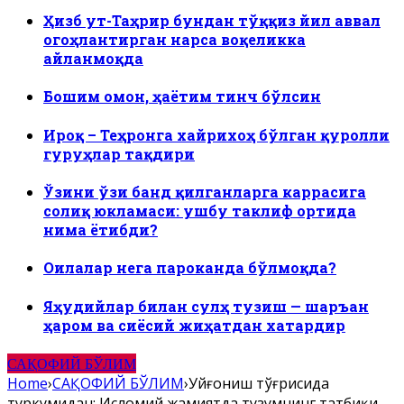
Ҳизб ут-Таҳрир бундан тўққиз йил аввал
огоҳлантирган нарса воқеликка
айланмоқда
Бошим омон, ҳаётим тинч бўлсин
Ироқ – Теҳронга хайрихоҳ бўлган қуролли
гуруҳлар тақдири
Ўзини ўзи банд қилганларга каррасига
солиқ юкламаси: ушбу таклиф ортида
нима ётибди?
Оилалар нега пароканда бўлмоқда?
Яҳудийлар билан сулҳ тузиш — шаръан
ҳаром ва сиёсий жиҳатдан хатардир
САҚОФИЙ БЎЛИМ
Home
›
САҚОФИЙ БЎЛИМ
›
Уйғониш тўғрисида
туркумидан: Исломий жамиятда тузумнинг татбиқи