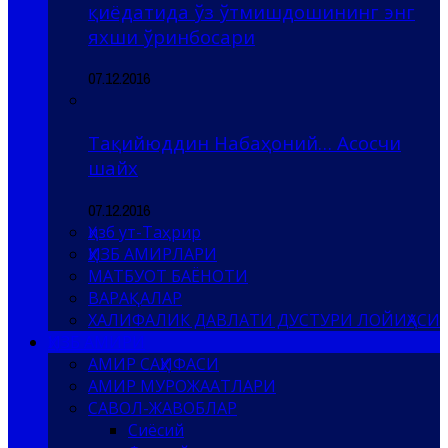
қиёдатида ўз ўтмишдошининг энг
яхши ўринбосари
07.12.2016
Тақийюддин Набаҳоний… Асосчи
шайх
07.12.2016
Ҳизб ут-Таҳрир
ҲИЗБ АМИРЛАРИ
МАТБУОТ БАЁНОТИ
ВАРАҚАЛАР
ХАЛИФАЛИК ДАВЛАТИ ДУСТУРИ ЛОЙИҲАСИ
ҲИЗБ АМИРИ
АМИР САҲИФАСИ
АМИР МУРОЖААТЛАРИ
САВОЛ-ЖАВОБЛАР
Сиёсий