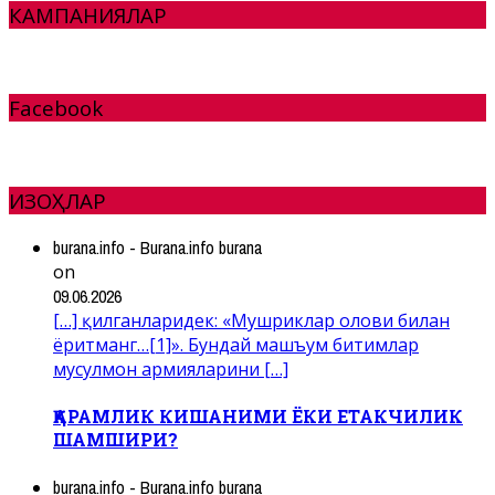
КАМПАНИЯЛАР
Facebook
ИЗОҲЛАР
burana.info - Burana.info burana
on
09.06.2026
[…] қилганларидек: «Мушриклар олови билан
ёритманг…[1]». Бундай машъум битимлар
мусулмон армияларини […]
ҚАРАМЛИК КИШАНИМИ ЁКИ ЕТАКЧИЛИК
ШАМШИРИ?
burana.info - Burana.info burana