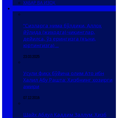
ХАБАР ВА ИЗОҲ
ҲИЗБ УТ-ТАҲРИР
“Сизларга нима бўлдики, Аллоҳ
йўлида (жиҳодга) чиқинглар,
дейилса, ўз ерингизга (яъни,
юртингизга) ...
23.03.2025
Усули фиқҳ бўйича олим Ато ибн
Халил Абу Рашта: Ҳизбнинг ҳозирги
амири
07.12.2016
Шайх Абдул Қаддим Заллум: Ҳизб