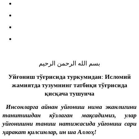
بسم الله الرحمن الرحيم
Уйғониш
тўғрисида
туркумидан
:
Исломий
жамиятда
тузумнинг
татби
қи тўғрисида
қисқача тушунча
Инсонларга
айнан
уйғониш
нима
эканлигини
танитишдан
кўзлаган
мақсадимиз
,
улар
уйғонишни
таниш
натижасида
уйғониш
сари
ҳаракат
қилсинлар
,
ин
ша
Аллоҳ
!