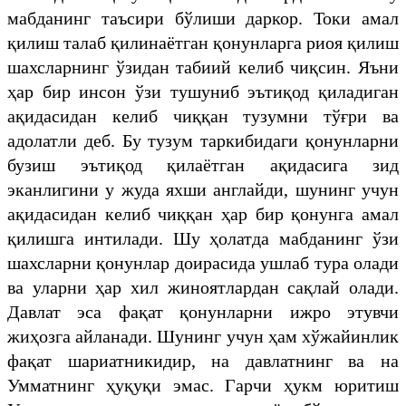
мабданинг таъсири бўлиши даркор. Токи амал
қилиш талаб қилинаётган қонунларга риоя қилиш
шахсларнинг ўзидан табиий келиб чиқсин. Яъни
ҳар бир инсон ўзи тушуниб эътиқод қиладиган
ақидасидан келиб чиққан тузумни тўғри ва
адолатли деб. Бу тузум таркибидаги қонунларни
бузиш эътиқод қилаётган ақидасига зид
эканлигини у жуда яхши англайди, шунинг учун
ақидасидан келиб чиққан ҳар бир қонунга амал
қилишга интилади. Шу ҳолатда мабданинг ўзи
шахсларни қонунлар доирасида ушлаб тура олади
ва уларни ҳар хил жиноятлардан сақлай олади.
Давлат эса фақат қонунларни ижро этувчи
жиҳозга айланади. Шунинг учун ҳам хўжайинлик
фақат шариатникидир, на давлатнинг ва на
Умматнинг ҳуқуқи эмас. Гарчи ҳукм юритиш