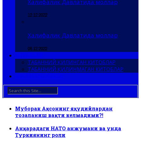
Халифалик Давлатида моллар
12.12.2022
Халифалик Давлатида моллар
06.12.2022
КИТОБЛАР
ТАБАННИЙ ҚИЛИНГАН КИТОБЛАР
ТАБАННИЙ ҚИЛИНМАГАН КИТОБЛАР
БИЗ БИЛАН АЛОҚА
Муборак Ақсонинг яҳудийлардан
тозаланиш вақти келмадими?!
Анқарадаги НАТО анжумани ва унда
Туркиянинг роли