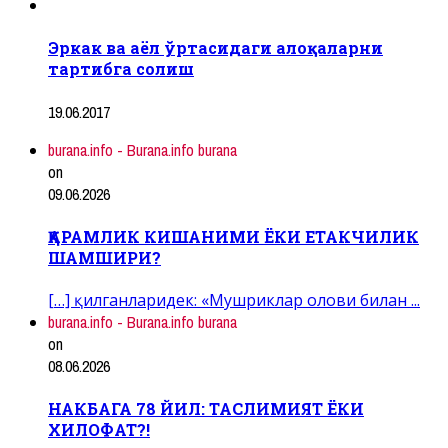
Эркак ва аёл ўртасидаги алоқаларни
тартибга солиш
19.06.2017
burana.info - Burana.info burana
on
09.06.2026
ҚАРАМЛИК КИШАНИМИ ЁКИ ЕТАКЧИЛИК
ШАМШИРИ?
[…] қилганларидек: «Мушриклар олови билан ...
burana.info - Burana.info burana
on
08.06.2026
НАКБАГА 78 ЙИЛ: ТАСЛИМИЯТ ЁКИ
ХИЛОФАТ?!