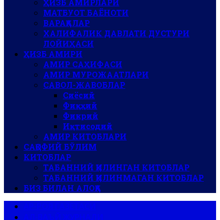
ҲИЗБ АМИРЛАРИ
МАТБУОТ БАЁНОТИ
ВАРАҚАЛАР
ХАЛИФАЛИК ДАВЛАТИ ДУСТУРИ
ЛОЙИҲАСИ
ҲИЗБ АМИРИ
АМИР САҲИФАСИ
АМИР МУРОЖААТЛАРИ
САВОЛ-ЖАВОБЛАР
Сиёсий
Фиқҳий
Фикрий
Иқтисодий
АМИР КИТОБЛАРИ
САҚОФИЙ БЎЛИМ
КИТОБЛАР
ТАБАННИЙ ҚИЛИНГАН КИТОБЛАР
ТАБАННИЙ ҚИЛИНМАГАН КИТОБЛАР
БИЗ БИЛАН АЛОҚА
АР-РОЯ ГАЗЕТАСИ
АЛ-ВАЪЙ ЖУРНАЛИ