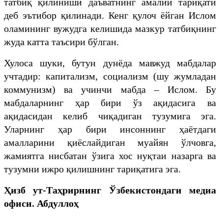
татбиқ қилиниши даъватнинг амалий тариқати
деб эътибор қилинади. Кенг қулоч ёйган Ислом
оламининг вужудга келишида мазкур татбиқнинг
жуда катта таъсири бўлган.
Хулоса шуки, бутун дунёда мавжуд мабдалар
учтадир: капитализм, социализм (шу жумладан
коммунизм) ва учинчи мабда – Ислом. Бу
мабдаларнинг ҳар бири ўз ақидасига ва
ақидасидан келиб чиқадиган тузумига эга.
Уларнинг ҳар бири инсоннинг ҳаётдаги
амалларини қиёслайдиган муайян ўлчовга,
жамиятга нисбатан ўзига хос нуқтаи назарга ва
тузумни ижро қилишнинг тариқатига эга.
Ҳизб ут-Таҳрирнинг Ўзбекистондаги медиа
офиси. Абдуллоҳ