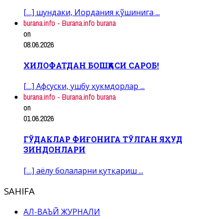
[…] шундаки, Иордания қўшинига ...
burana.info - Burana.info burana
on
08.06.2026
ХИЛОФАТДАН БОШҚАСИ САРОБ!
[…] Афсуски, ушбу ҳукмдорлар ...
burana.info - Burana.info burana
on
01.06.2026
ГЎДАКЛАР ФИҒОНИГА ТЎЛГАН ЯҲУД
ЗИНДОНЛАРИ
[…] аёлу болаларни қутқариш ...
SAHIFA
АЛ-ВАЪЙ ЖУРНАЛИ