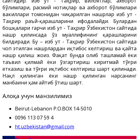
сайтидир. Ҳизб ут - Таҳрир, вилоятлар, ахборот
бўлимлари, расмий нотиқлар ва ахборот бўлимлари
вакиллари томонидан чиқарилган нашрлар Ҳизб ут -
Таҳрир раъй-қарашларини ифодалайди. Булардан
бошқалари гарчи Ҳизб ут - Таҳрир Ўзбекистон сайтида
нашр қилинсада ўз муаллифининг қарашларини
билдиради. Бу – Ҳизб ут - Таҳрир Ўзбекистон сайтида
чоп этилган нашрлардан иқтибос келтириш ва қайта
нашр қилиш жоиз. Фақат бунда олиб ташламай ёки
таъвил қилмай ёки ўзгартириш киритмай тўғри
етказиш ва тўғри иқтибос келтириш шарт қилинади.
Нақл қилинган ёки нашр қилинган нарсанинг
манбаини ҳам айтиб ўтиш шарт.
Алоқа учун манзилимиз
Beirut-Lebanon P.O.BOX 14-5010
0096 113 07 59 4
ht.uzbekistan@gmail.com