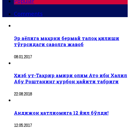
Popular
Comments
Эр аёлига маҳрни бермай талоқ қилиши
тўғрсидаги саволга жавоб
08.01.2017
Ҳизб ут-Таҳрир амири олим Ато ибн Халил
Абу Роштанинг қурбон ҳайити табриги
22.08.2018
Андижон қатлиомига 12 йил бўлди!
12.05.2017