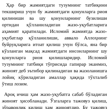
Ҳар бир жамиятдаги тузумнинг татбиқини
текшириш учун бу жамиятдаги қонунларга риоя
қилиниши ва шу қонунларнинг бузилиши
ортидан қўлланиладиган жазо-уқубатларига
аҳамият қаратилади. Исломий жамиятда жазо-
уқубатлар қўлланилиши, аввало Аллоҳнинг
буйруқларига итоат қилиш учун бўлса, яна бир
кўзланган мақсад жамиятдаги инсонларнинг шу
қонунларга риоя қилишларидир. Исломий
тузумнинг татбиқи тўғрисида гапирар эканмиз,
жиноят деб эътибор қилинадиган ва жазоланишга
лойиқ кўриладиган амаллар ҳақида тўхталиб
ўтиш лозим.
Ароқ ичиш ҳам жазо-уқубатга сабаб бўладиган
жиноят ҳисобланади. Ўзгаларга тажовуз қилиш,
зўравонлик қилиш ҳам жиноятдир. Бу тажовуз