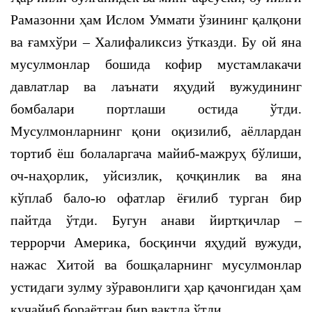
Рамазонни ҳам Ислом Уммати ўзининг қалқони
ва ғамхўри – Халифаликсиз ўтказди. Бу ой яна
мусулмонлар бошида кофир мустамлакачи
давлатлар ва лаънати яҳудий вужудининг
бомбалари портлаши остида ўтди.
Мусулмонларнинг қони оқизилиб, аёллардан
тортиб ёш болаларгача майиб-мажруҳ бўлиши,
оч-наҳорлик, уйсизлик, қочқинлик ва яна
кўплаб бало-ю офатлар ёғилиб турган бир
пайтда ўтди. Бугун анави йиртқичлар –
террорчи Америка, босқинчи яҳудий вужуди,
нажас Хитой ва бошқаларнинг мусулмонлар
устидаги зулму зўравонлиги ҳар қачонгидан ҳам
кучайиб бораётган бир вақтда ўтди.