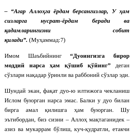
– “Агар Аллоҳга ёрдам берсангизлар, У ҳам
сизларга нусрат-ёрдам беради ва
қадамларингизни собит
қилади”.
(Муҳаммад:7)
Имом Шаъбийнинг
“Дуоингизга бирор
моддий нарса ҳам қўшиб қўйинг”
деган
сўзлари нақадар ўринли ва раббоний сўзлар эди.
Шундай экан, фақат дуо-ю илтижога чекланиш
Ислом буюрган нарса эмас. Балки у дуо билан
бирга амал қилишга ҳам буюрган. Шу
эътибордан, биз сизни – Аллоҳ мақтаганидек –
азиз ва мукаррам бўлиш, куч-қудратли, етакчи