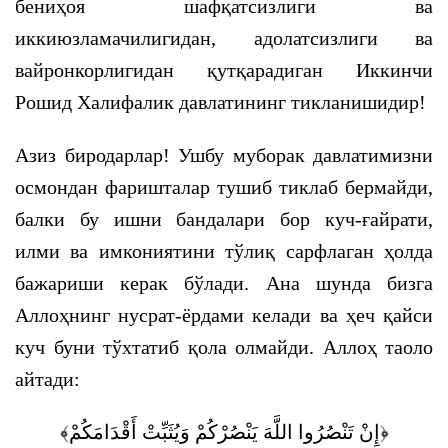
бениҳоя шафқатсизлиги ва
иккиюзламачилигидан, адолатсизлиги ва
вайронкорлигидан қутқарадиган Иккинчи
Рошид Халифалик давлатининг тикланишидир!
Азиз биродарлар! Ушбу муборак давлатимизни
осмондан фаришталар тушиб тиклаб бермайди,
балки бу ишни бандалари бор куч-ғайрати,
илми ва имкониятини тўлиқ сарфлаган ҳолда
бажариши керак бўлади. Ана шунда бизга
Аллоҳнинг нусрат-ёрдами келади ва ҳеч қайси
куч буни тўхтатиб қола олмайди. Аллоҳ таоло
айтади:
﴿إِنْ تَنْصُرُوا اللَّهَ يَنْصُرْكُمْ وَيُثَبِّتْ أَقْدَامَكُمْ﴾