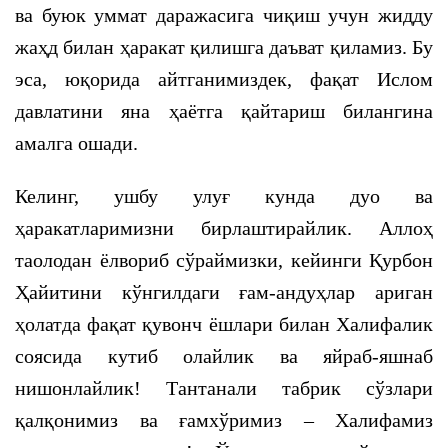
ва буюк уммат даражасига чиқиш учун жидду
жаҳд билан ҳаракат қилишга даъват қиламиз. Бу
эса, юқорида айтганимиздек, фақат Ислом
давлатини яна ҳаётга қайтариш билангина
амалга ошади.
Келинг, ушбу улуғ кунда дуо ва
ҳаракатларимизни бирлаштирайлик. Аллоҳ
таолодан ёлвориб сўраймизки, кейинги Қурбон
Ҳайитини кўнгилдаги ғам-андуҳлар ариган
ҳолатда фақат қувонч ёшлари билан Халифалик
соясида кутиб олайлик ва яйраб-яшнаб
нишонлайлик! Тантанали табрик сўзлари
қалқонимиз ва ғамхўримиз – Халифамиз