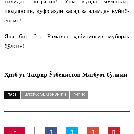
тилидан янграсин! Ўша кунда мўминлар
шодлансин, куфр аҳли ҳасад ва аламдан куйиб-
ёнсин!
Яна бир бор Рамазон ҳайитингиз муборак
бўлсин!
Ҳизб ут-Таҳрир Ўзбекистон Матбуот бўлими
TAGS
МУБОРАК РАМАЗОН ҲАЙИТИ
ТАБРИК
0