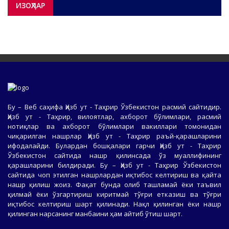
ИЗОҲЛАР
Бу – Веб саҳифа Ҳизб ут - Таҳрир Ўзбекистон расмий сайтидир.
Ҳизб ут - Таҳрир, вилоятлар, ахборот бўлимлари, расмий
нотиқлар ва ахборот бўлимлари вакиллари томонидан
чиқарилган нашрлар Ҳизб ут - Таҳрир раъй-қарашларини
ифодалайди. Булардан бошқалари гарчи Ҳизб ут - Таҳрир
Ўзбекистон сайтида нашр қилинсада ўз муаллифининг
қарашларини билдиради. Бу – Ҳизб ут - Таҳрир Ўзбекистон
сайтида чоп этилган нашрлардан иқтибос келтириш ва қайта
нашр қилиш жоиз. Фақат бунда олиб ташламай ёки таъвил
қилмай ёки ўзгартириш киритмай тўғри етказиш ва тўғри
иқтибос келтириш шарт қилинади. Нақл қилинган ёки нашр
қилинган нарсанинг манбаини ҳам айтиб ўтиш шарт.