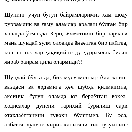
Шунинг учун бугун байрамларимиз ҳам шоду
ҳуррамлик ва ғаму аламлар аралаш бўлган бир
ҳолатда ўтмоқда. Зеро, Умматнинг бир парчаси
мана шундай зулм оловида ёнаётган бир пайтда,
қолган аъзолар ҳақиқий шоду ҳуррамлик билан
яйраб байрам қила олармиди?!
Шундай бўлса-да, биз мусулмонлар Аллоҳнинг
ваъдаси ва ёрдамига ҳеч шубҳа қилмаймиз,
аксинча бугун оламда юз бераётган воқеа-
ҳодисалар дунёни тарихий бурилиш сари
етаклаётганини гувоҳи бўляпмиз. Бу эса,
албатта, дунёни чирик капиталистик тузумнинг