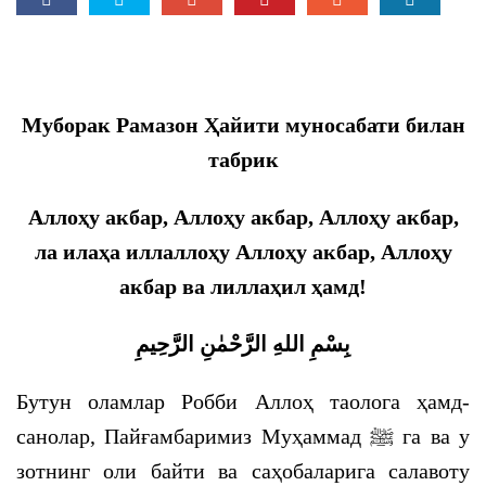
Муборак Рамазон Ҳайити муносабати билан
табрик
Аллоҳу акбар, Аллоҳу акбар, Аллоҳу акбар,
ла илаҳа иллаллоҳу Аллоҳу акбар, Аллоҳу
акбар ва лиллаҳил ҳамд!
بِسْمِ اللهِ الرَّحْمٰنِ الرَّحِيمِ
Бутун оламлар Робби Аллоҳ таолога ҳамд-
санолар, Пайғамбаримиз Муҳаммад ﷺ га ва у
зотнинг оли байти ва саҳобаларига салавоту