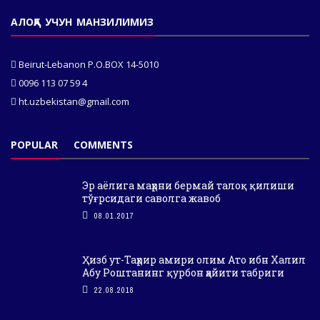
АЛОҚА УЧУН МАНЗИЛИМИЗ
Beirut-Lebanon P.O.BOX 14-5010
0096 113 07 59 4
ht.uzbekistan@gmail.com
POPULAR
COMMENTS
Эр аёлига маҳрни бермай талоқ қилиши
тўғрсидаги саволга жавоб
08.01.2017
Ҳизб ут-Таҳрир амири олим Ато ибн Халил
Абу Роштанинг қурбон ҳайити табриги
22.08.2018