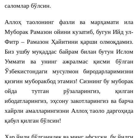
саломлар бўлсин.
Аллоҳ таолонинг фазли ва марҳамати ила
Муборак Рамазон ойини кузатиб, бугун Ийд ул-
Фитр – Рамазон Ҳайитини қарши олмоқдамиз.
Биз ушбу муқаддас байрам билан бутун Ислом
Уммати ва унинг ажралмас қисми бўлган
Ўзбекистондаги мусулмон биродарларимизни
қизғин муборакбод этамиз! Сизнинг бу муборак
ойда тутган рўзаларингиз, қилган
ибодатларингиз, эҳсону закотларингиз ва барча
хайрли амалларингизни Аллоҳ таоло даргоҳида
қабул қилган бўлсин!
Ҳар йили бўлганидек ва минг афсуски, бу йилги