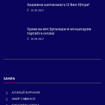
Андижон қатлиомига 12 йил бўлди!
12.05.2017
Эркак ва аёл ўртасидаги алоқаларни
тартибга солиш
19.06.2017
SAHIFA
АЛ-ВАЪЙ ЖУРНАЛИ
АМИР САҲИФАСИ