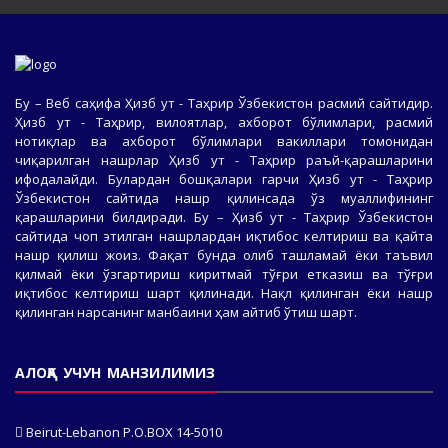
Бу – Веб саҳифа Ҳизб ут - Таҳрир Ўзбекистон расмий сайтидир.
Ҳизб ут - Таҳрир, вилоятлар, ахборот бўлимлари, расмий
нотиқлар ва ахборот бўлимлари вакиллари томонидан
чиқарилган нашрлар Ҳизб ут - Таҳрир раъй-қарашларини
ифодалайди. Булардан бошқалари гарчи Ҳизб ут - Таҳрир
Ўзбекистон сайтида нашр қилинсада ўз муаллифининг
қарашларини билдиради. Бу – Ҳизб ут - Таҳрир Ўзбекистон
сайтида чоп этилган нашрлардан иқтибос келтириш ва қайта
нашр қилиш жоиз. Фақат бунда олиб ташламай ёки таъвил
қилмай ёки ўзгартириш киритмай тўғри етказиш ва тўғри
иқтибос келтириш шарт қилинади. Нақл қилинган ёки нашр
қилинган нарсанинг манбаини ҳам айтиб ўтиш шарт.
АЛОҚА УЧУН МАНЗИЛИМИЗ
Beirut-Lebanon P.O.BOX 14-5010