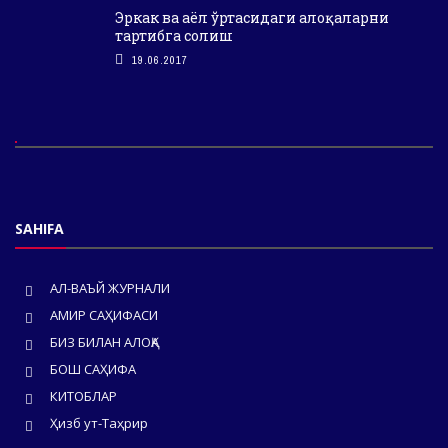
Эркак ва аёл ўртасидаги алоқаларни
тартибга солиш
19.06.2017
SAHIFA
АЛ-ВАЪЙ ЖУРНАЛИ
АМИР САҲИФАСИ
БИЗ БИЛАН АЛОҚА
БОШ САҲИФА
КИТОБЛАР
Ҳизб ут-Таҳрир