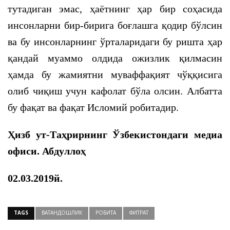
тутадиган эмас, ҳаётнинг ҳар бир соҳасида
инсонларни бир-бирига боғлашга қодир бўлсин
ва бу инсонларнинг ўрталаридаги бу ришта ҳар
қандай муаммо олдида ожизлик қилмасин
ҳамда бу жамиятни муваффақият чўққисига
олиб чиқиш учун кафолат бўла олсин. Албатта
бу фақат ва фақат Исломий робитадир.
Ҳизб ут-Таҳрирнинг Ўзбекистондаги медиа
офиси. Абдуллоҳ
0
2
.03.2019й.
TAGS
ВАТАНДОШЛИК
РОБИТА
ФИТРАТ