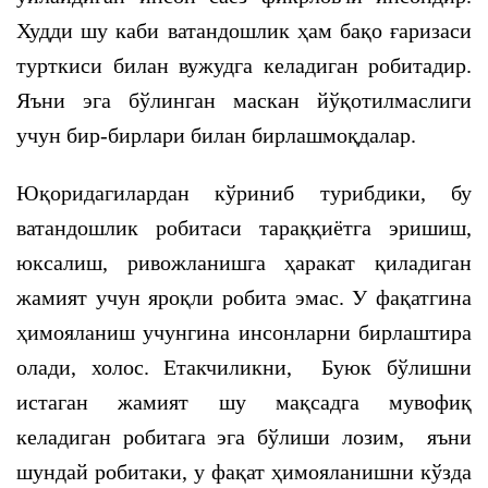
Худди шу каби ватандошлик ҳам бақо ғаризаси
турткиси билан вужудга келадиган робитадир.
Яъни эга бўлинган маскан йўқотилмаслиги
учун бир-бирлари билан бирлашмоқдалар.
Юқоридагилардан кўриниб турибдики, бу
ватандошлик робитаси тараққиётга эришиш,
юксалиш, ривожланишга ҳаракат қиладиган
жамият учун яроқли робита эмас. У фақатгина
ҳимояланиш учунгина инсонларни бирлаштира
олади, холос. Етакчиликни, Буюк бўлишни
истаган жамият шу мақсадга мувофиқ
келадиган робитага эга бўлиши лозим, яъни
шундай робитаки, у фақат ҳимояланишни кўзда