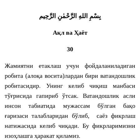
босқичида қандай ўрин эгалламоқда?
بِسْمِ اللهِ الرَّحْمٰنِ الرَّحِيم
Ақл ва Ҳаёт
30
Жамиятни етаклаш учун фойдаланиладиган
робита (алоқа восита)лардан бири ватандошлик
робитасидир. Унинг келиб чиқиш манбаси
тўғрисида гапириб ўтсак. Ватандошлик асли
инсон табиатида мужассам бўлган бақо
ғаризаси талабларидан бўлиб, саёз фикрлаш
натижасида келиб чиқади. Бу фикрларимизни
изоҳлашга ҳаракат қиламиз.