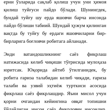
ерни ўзларида сақлаб қолиш учун уни ҳимоя
қилиш туйғуси пайдо бўлади. Шунингдек,
бундай туйғу шу ерда яшовчи барча инсонда
пайдо бўлиши табиий. Шундай ҳужум қилинган
вақтда бу туйғу бу ердаги яшовчиларни бир-
бирларига боғловчи робитага айланади.
Энди ватандошликнинг саёз фикрлаш
натижасида келиб чиқиши тўғрисида мулоҳаза
юритсак. Юқорида айтиб ўтилганидек, бу
робита ғариза талабидан келиб чиқади, ғариза
талаби ва узвий эҳтиёж турткиси асосида
фикрлаш саёз фикрлашдир. Яъни мисол учун
қорни очгандан кейингина овқат топишни
ўйлайдиган инсон саёз фикрловчи инсондир.