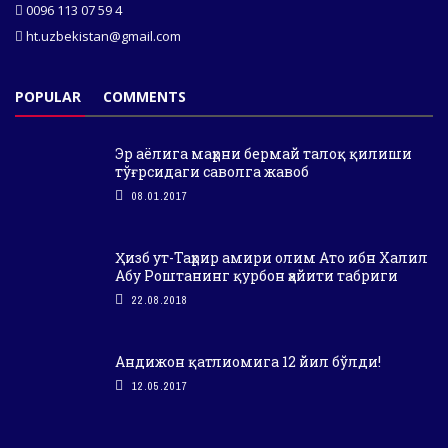
0096 113 07 59 4
ht.uzbekistan@gmail.com
POPULAR
COMMENTS
Эр аёлига маҳрни бермай талоқ қилиши
тўғрсидаги саволга жавоб
08.01.2017
Ҳизб ут-Таҳрир амири олим Ато ибн Халил
Абу Роштанинг қурбон ҳайити табриги
22.08.2018
Андижон қатлиомига 12 йил бўлди!
12.05.2017