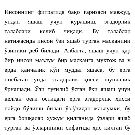
Инсоннинг фитратида бақо ғаризаси мавжуд,
ундан яшаш учун курашиш, эгадорлик
талаблари келиб чиқади. Бу талаблар
натижасида инсон ўзи яшаб турган масканини
ўзиники деб билади. Албатта, яшаш учун ҳар
бир инсон маълум бир масканга муҳтож ва у
ерда қанчалик кўп муддат яшаса, бу ерга
нисбатан унда эгадорлик ҳисси шунчалик
ўрнашади. Ўзи туғилиб ўсган ёки яшаш учун
келган оёғи остидаги ерга эгадорлик ҳисси
пайдо бўлиши билан ўз-ўзидан маълумки, бу
ерга бошқалар ҳужум қилганида ўзлари яшаб
турган ва ўзлариники сифатида ҳис қилган бу