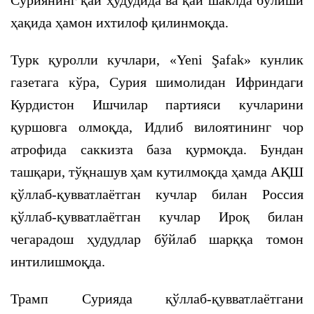
Суриянинг қай ҳудудида ва қай шаклда бўлиши
ҳақида ҳамон ихтилоф қилинмоқда.
Турк қуролли кучлари, «Yeni Şafak» кунлик
газетага кўра, Сурия шимолидан Ифриндаги
Курдистон Ишчилар партияси кучларини
қуршовга олмоқда, Идлиб вилоятининг чор
атрофида саккизта база қурмоқда. Бундан
ташқари, тўқнашув ҳам кутилмоқда ҳамда АҚШ
қўллаб-қувватлаётган кучлар билан Россия
қўллаб-қувватлаётган кучлар Ироқ билан
чегарадош ҳудудлар бўйлаб шарққа томон
интилишмоқда.
Трамп Сурияда қўллаб-қувватлаётгани