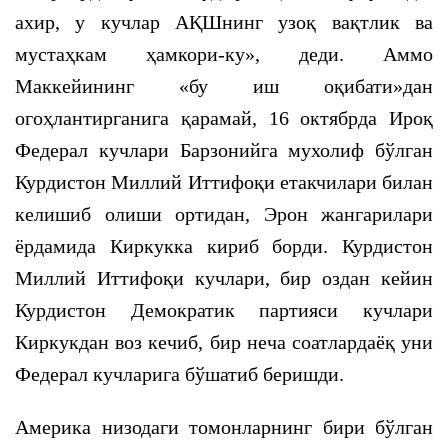
ахир, у кучлар АҚШнинг узоқ вақтлик ва
мустаҳкам ҳамкори-ку», деди. Аммо
Маккейининг «бу иш оқибати»дан
огоҳлантирганига қарамай, 16 октябрда Ироқ
Федерал кучлари Барзонийга мухолиф бўлган
Курдистон Миллий Иттифоқи етакчилари билан
келишиб олиши ортидан, Эрон жангарилари
ёрдамида Киркукка кириб борди. Курдистон
Миллий Иттифоқи кучлари, бир оздан кейин
Курдистон Демократик партияси кучлари
Киркукдан воз кечиб, бир неча соатлардаёқ уни
Федерал кучларига бўшатиб беришди.
Америка низодаги томонларнинг бири бўлган