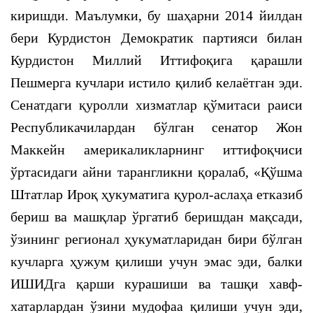
киришди. Маълумки, бу шаҳарни 2014 йилдан
бери Курдистон Демократик партияси билан
Курдистон Миллий Иттифоқига қарашли
Пешмерга кучлари истило қилиб келаётган эди.
Сенатдаги қуролли хизматлар қўмитаси раиси
Республикачилардан бўлган сенатор Жон
Маккейн америкаликларнинг иттифоқчиси
ўртасидаги айни тарангликни қоралаб, «Қўшма
Штатлар Ироқ ҳукуматига қурол-аслаҳа етказиб
бериш ва машқлар ўргатиб беришдан мақсади,
ўзининг регионал ҳукуматларидан бири бўлган
кучларга ҳужум қилиши учун эмас эди, балки
ИШИДга қарши курашиши ва ташқи хавф-
хатарлардан ўзини мудофаа қилиши учун эди,