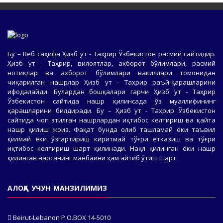
Бу – Веб саҳифа Ҳизб ут - Таҳрир Ўзбекистон расмий сайтидир.
Ҳизб ут - Таҳрир, вилоятлар, ахборот бўлимлари, расмий
нотиқлар ва ахборот бўлимлари вакиллари томонидан
чиқарилган нашрлар Ҳизб ут - Таҳрир раъй-қарашларини
ифодалайди. Булардан бошқалари гарчи Ҳизб ут - Таҳрир
Ўзбекистон сайтида нашр қилинсада ўз муаллифининг
қарашларини билдиради. Бу – Ҳизб ут - Таҳрир Ўзбекистон
сайтида чоп этилган нашрлардан иқтибос келтириш ва қайта
нашр қилиш жоиз. Фақат бунда олиб ташламай ёки таъвил
қилмай ёки ўзгартириш киритмай тўғри етказиш ва тўғри
иқтибос келтириш шарт қилинади. Нақл қилинган ёки нашр
қилинган нарсанинг манбаини ҳам айтиб ўтиш шарт.
АЛОҚА УЧУН МАНЗИЛИМИЗ
Beirut-Lebanon P.O.BOX 14-5010