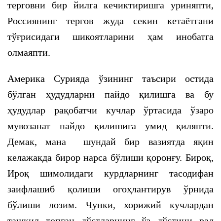
терговни бир йилга кечиктиришга уриняпти,
Россиянинг тергов жуда секин кетаётгани
тўғрисидаги шикоятларини ҳам инобатга
олмаяпти.
Америка Сурияда ўзининг таъсири остида
бўлган ҳудудларни пайдо қилишга ва бу
ҳудудлар рақобатчи кучлар ўртасида ўзаро
мувозанат пайдо қилишига умид қиляпти.
Демак, мана шундай бир вазиятда яқин
келажакда бирор нарса бўлиши қоронғу. Бироқ,
Ироқ шимолидаги курдларнинг тасодифан
заифлашиб қолиши огоҳлантирув ўрнида
бўлиши лозим. Чунки, хорижий кучлардан
ташкил топган дўстларнинг ўз дўстини рад