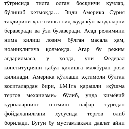
тўғрисида тилга олган босқинчи кучлар,
бўлиниб кетмоқда… Энди Америка Сурия
тақдирини ҳал этишга оид жуда кўп ваъдаларни
бераверади ва ўзи бузаверади. Асад режимини
нима қилиш лозим бўлган масала ҳам,
ноаниқлигича қолмоқда. Агар бу режим
ағдарилмаса, у ҳолда, уни Федерал
конституцияни қабул қилишга мажбуран рози
қилинади. Америка қўллаши эҳтимоли бўлган
воситалардан бири, БМТга қарашли «қўшма
тергов механизми» бўлиб, унда кимёвий
қуролларнинг олтмиш нафар туридан
фойдаланилгани хусусида тергов олиб
борилади. Бугун бу мустамлакачи давлат айни