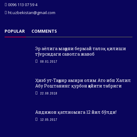
0096 113 07 59 4
ht.uzbekistan@gmail.com
POPULAR
COMMENTS
Эр аёлига маҳрни бермай талоқ қилиши
тўғрсидаги саволга жавоб
08.01.2017
Ҳизб ут-Таҳрир амири олим Ато ибн Халил
Абу Роштанинг қурбон ҳайити табриги
22.08.2018
Андижон қатлиомига 12 йил бўлди!
12.05.2017