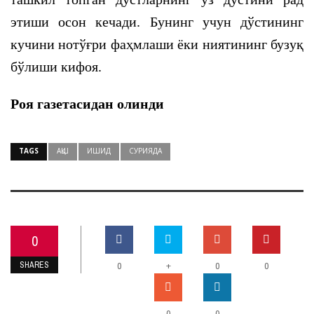
этиши осон кечади. Бунинг учун дўстининг
кучини нотўғри фаҳмлаши ёки ниятининг бузуқ
бўлиши кифоя.
Роя газетасидан олинди
TAGS
АҚШ
ИШИД
СУРИЯДА
0
SHARES
+
0
0
0
0
0