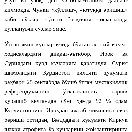
узун ва узоқ, деб ҳисоблаётганига далолат
қилмоқда. Чунки «қўллаш», «ютуққа эришиш»
каби сўзлар, сўнгги босқични сифатлашда
қўлланувчи сўзлар эмас.
Ўтган яқин кунлар ичида бўлган асосий воқеа-
ҳодисалардаги диққат-эътибор, Ироқ ва
Суриядаги курд кучларига қаратилди. Сурия
шимолидаги Курдистон вилояти ҳукумати
раҳбари 25 сентябрда бўлиб ўтган мустақиллик
референдумининг ўтказилишига қарши
курашиб келгандан сўнг ҳамда 92 % одам
Курдистоннинг Ироқдан ажраб чиқишига овоз
бериши ортидан, Бағдоддаги ҳукумати Киркук
шаҳри атрофига ўз кучларини жойлаштиришга