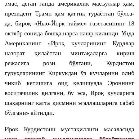
эмас, деган гапда америкалик масъуллар ҳам,
президент Трамп ҳам қаттиқ тураётган бўлса-
да, бироқ «Нью-Йорк таймс» газетасининг 18
октябр сонида бошқа нарса нашр қилинди. Унда
Американинг «Ироқ кучларининг Курдлар
назорат қилаётган минтақаларга кириш
режасига рози бўлгани, Курдистон
гуруҳларининг Киркукдан ўз кучларини олиб
чиқиб кетишига оид келишувда Эроннинг
воситачилик қилгани, бу эса, Ироқ кучларига
шаҳарнинг катта қисмини эгаллашларига сабаб
бўлгани» айтилди.
Ироқ Курдистони мустақиллиги масаласида