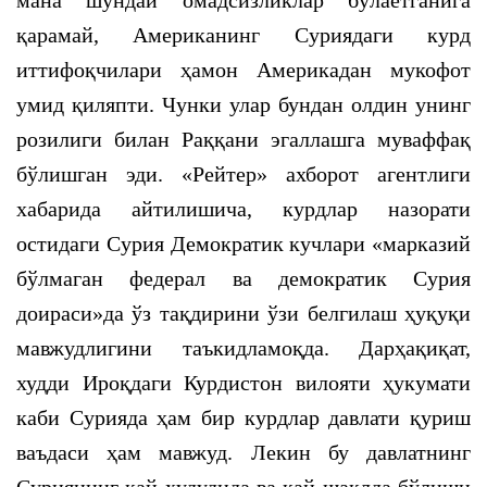
мана шундай омадсизликлар бўлаётганига
қарамай, Американинг Суриядаги курд
иттифоқчилари ҳамон Америкадан мукофот
умид қиляпти. Чунки улар бундан олдин унинг
розилиги билан Раққани эгаллашга муваффақ
бўлишган эди. «Рейтер» ахборот агентлиги
хабарида айтилишича, курдлар назорати
остидаги Сурия Демократик кучлари «марказий
бўлмаган федерал ва демократик Сурия
доираси»да ўз тақдирини ўзи белгилаш ҳуқуқи
мавжудлигини таъкидламоқда. Дарҳақиқат,
худди Ироқдаги Курдистон вилояти ҳукумати
каби Сурияда ҳам бир курдлар давлати қуриш
ваъдаси ҳам мавжуд. Лекин бу давлатнинг