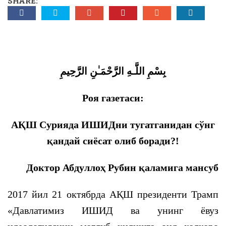
SHARE:
بِسْمِ اللَّـهِ الرَّحْمَـٰنِ الرَّحِيمِ
Роя газетаси:
АҚШ Сурияда ИШИДни тугатганидан сўнг
қандай сиёсат олиб боради?!
Доктор Абдуллоҳ Рубин қаламига мансуб
2017 йил 21 октябрда АҚШ президенти Трамп
«Давлатимиз ИШИД ва унинг ёвуз