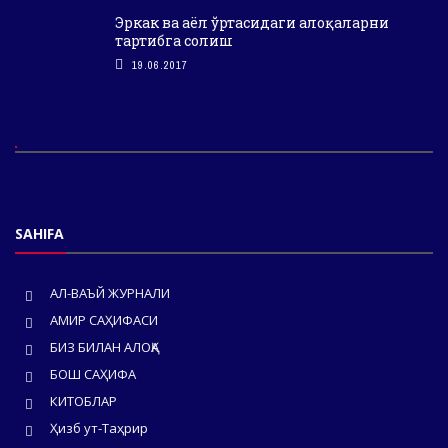
Эркак ва аёл ўртасидаги алоқаларни
тартибга солиш
19.06.2017
SAHIFA
АЛ-ВАЪЙ ЖУРНАЛИ
АМИР САҲИФАСИ
БИЗ БИЛАН АЛОҚА
БОШ САҲИФА
КИТОБЛАР
Ҳизб ут-Таҳрир