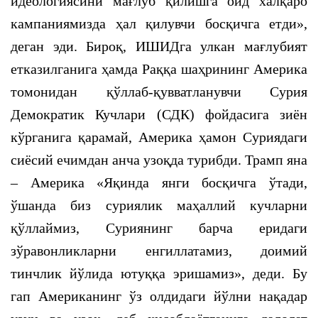
идеологиясини мағлуб қилишга оид халқаро
кампаниямизда ҳал қилувчи босқичга етди»,
деган эди. Бироқ, ИШИДга улкан мағлубият
етказилганига ҳамда Раққа шаҳрининг Америка
томонидан қўллаб-қувватланувчи Сурия
Демократик Кучлари (СДК) фойдасига зиён
кўрганига қарамай, Америка ҳамон Суриядаги
сиёсий ечимдан анча узоқда турибди. Трамп яна
– Америка «Яқинда янги босқичга ўтади,
ўшанда биз суриялик маҳаллий кучларни
қўллаймиз, Суриянинг барча еридаги
зўравонликларни енгиллатамиз, доимий
тинчлик йўлида ютуққа эришамиз», деди. Бу
гап Американинг ўз олдидаги йўлни нақадар