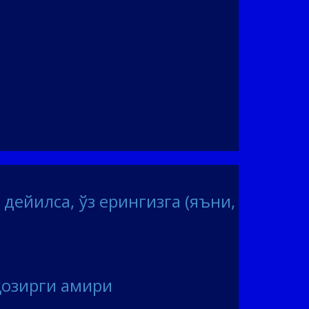
дейилса, ўз ерингизга (яъни,
 ҳозирги амири