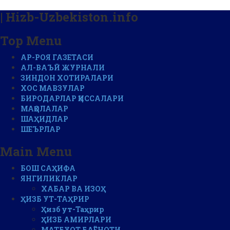
| Hizb-Uzbekiston.info
Top Menu
АР-РОЯ ГАЗЕТАСИ
АЛ-ВАЪЙ ЖУРНАЛИ
ЗИНДОН ХОТИРАЛАРИ
ХОС МАВЗУЛАР
БИРОДАРЛАР ҚИССАЛАРИ
МАҚОЛАЛАР
ШАҲИДЛАР
ШЕЪРЛАР
Main Menu
БОШ САҲИФА
ЯНГИЛИКЛАР
ХАБАР ВА ИЗОҲ
ҲИЗБ УТ-ТАҲРИР
Ҳизб ут-Таҳрир
ҲИЗБ АМИРЛАРИ
МАТБУОТ БАЁНОТИ