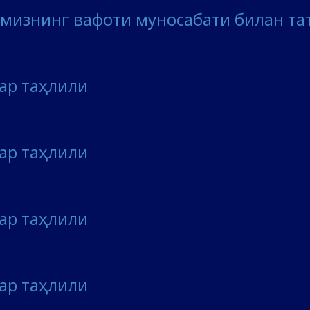
мизнинг вафоти муносабати билан та
лар таҳлили
лар таҳлили
лар таҳлили
лар таҳлили