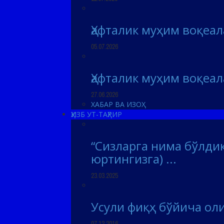
Ҳафталик муҳим воқеа
05.07.2026
Ҳафталик муҳим воқеа
27.06.2026
ХАБАР ВА ИЗОҲ
ҲИЗБ УТ-ТАҲРИР
“Сизларга нима бўлдик
юртингизга) ...
23.03.2025
Усули фиқҳ бўйича оли
07.12.2016