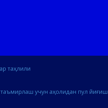
лар таҳлили
и таъмирлаш учун аҳолидан пул йиғи