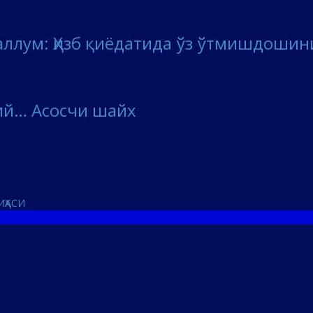
ллум: Ҳизб қиёдатида ўз ўтмишдошин
й… Асосчи шайх
ИҲАСИ