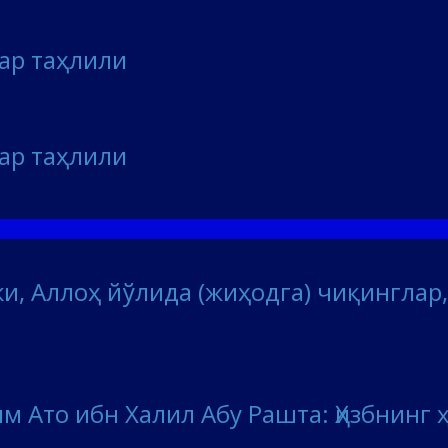
лар таҳлили
лар таҳлили
и, Аллоҳ йўлида (жиҳодга) чиқинглар, 
м Ато ибн Халил Абу Рашта: Ҳизбнинг