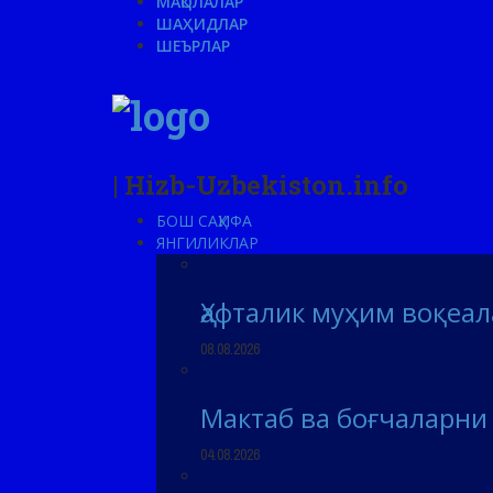
МАҚОЛАЛАР
ШАҲИДЛАР
ШЕЪРЛАР
| Hizb-Uzbekiston.info
БОШ САҲИФА
ЯНГИЛИКЛАР
Ҳафталик муҳим воқеа
08.08.2026
Мактаб ва боғчаларн
04.08.2026