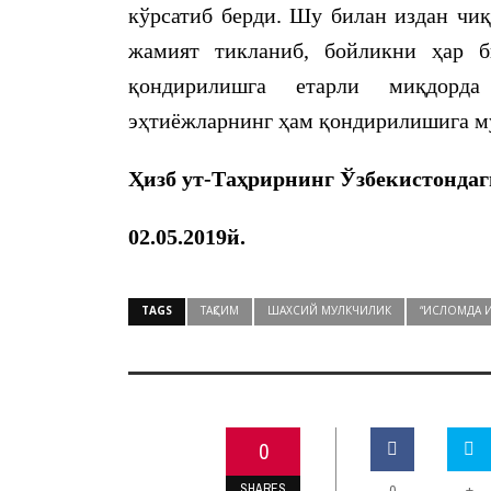
кўрсатиб берди. Шу билан издан чиқ
жамият тикланиб, бойликни ҳар б
қондирилишга етарли миқдорда
эҳтиёжларнинг ҳам қондирилишига му
Ҳизб ут-Таҳрирнинг Ўзбекистондаг
02.05.2019й.
TAGS
ТАҚСИМ
ШАХСИЙ МУЛКЧИЛИК
“ИСЛОМДА 
0
SHARES
+
0