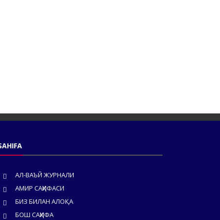
SAHIFA
АЛ-ВАЪЙ ЖУРНАЛИ
АМИР САҲИФАСИ
БИЗ БИЛАН АЛОҚА
БОШ САҲИФА