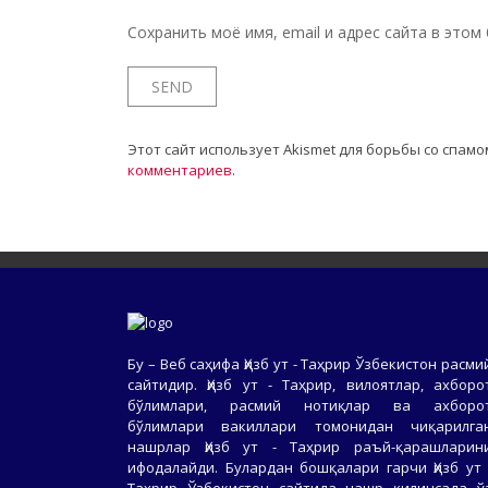
Сохранить моё имя, email и адрес сайта в это
Этот сайт использует Akismet для борьбы со спамо
комментариев
.
Бу – Веб саҳифа Ҳизб ут - Таҳрир Ўзбекистон расми
сайтидир. Ҳизб ут - Таҳрир, вилоятлар, ахборо
бўлимлари, расмий нотиқлар ва ахборо
бўлимлари вакиллари томонидан чиқарилга
нашрлар Ҳизб ут - Таҳрир раъй-қарашларин
ифодалайди. Булардан бошқалари гарчи Ҳизб ут 