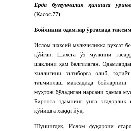
Ерда бузғунчилик қилишга уринм
(Қасос.77)
Бойликни одамлар ўртасида тақси
Ислом шахсий мулкчиликка рухсат бе
қўйган. Шахсга ўз мулкини тасар
шаклини ҳам белгилаган. Одамларда
хиллигини эътиборга олиб, эҳтиё
таъминлаш мақсадида бойларнинг 
муҳтож бўладиган нарсани ҳамма му
Биронта одамнинг унга эгадорлик 
қўйишга ҳаққи йўқ.
Шунингдек, Ислом фуқарони етар