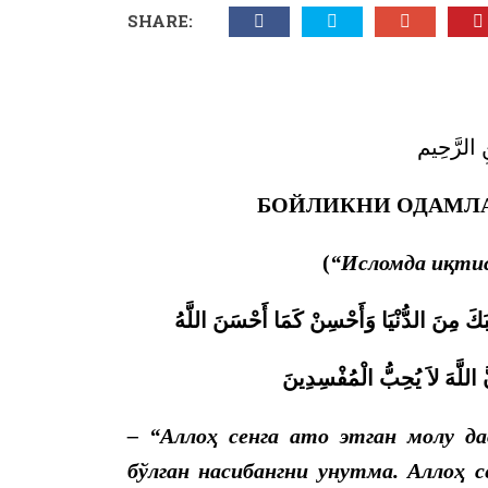
SHARE:
ِ الرَّحِيم
Б
ОЙЛИКНИ ОДАМЛА
(
“Исломда иқти
بَكَ مِنَ الدُّنْيَا وَأَحْسِنْ كَمَا أَحْسَنَ اللَّهُ
ّ اللَّهَ لاَ يُحِبُّ الْمُفْسِدِينَ
–
“Аллоҳ сенга ато этган молу да
бўлган насибангни унутма. Аллоҳ се