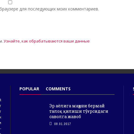
м браузере для последующих моих комментариев.
м.
Узнайте, как обрабатываются ваши данные
POPULAR
COMMENTS
й
Эр аёлига маҳрни бермай
т
талоқ қилиши тўғрсидаги
т
саволга жавоб
н
и
08.01.2017
-