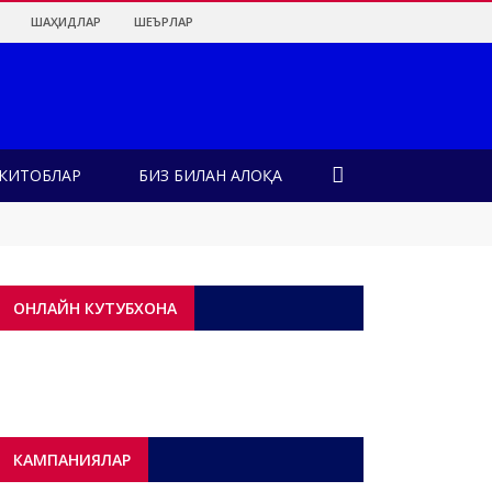
ШАҲИДЛАР
ШЕЪРЛАР
КИТОБЛАР
БИЗ БИЛАН АЛОҚА
қдалар?!
н?
ОНЛАЙН КУТУБХОНА
КАМПАНИЯЛАР