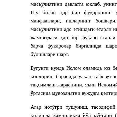
масъулиятини давлатга юклаб, унинг
Шу билан ҳар бир фуқаронинг ҳа
манфаатлари, ишларнинг бошқарил
масъулиятини адо этишдаги етарли и
жамиятдаги ҳар бир фуқаро етарли
барча фуқаролар биргаликда шар
бўлишлари шарт.
Бугунги кунда Ислом оламида юз бе
қондириш борасида улкан тафовут ю
тақсимлаш жараёнини, яъни Исломий
ўртасида мувозанатни вужудга келти
Агар нотўғри тушуниш, тасодифий
қилишда камчиликка йўл қўйгани б