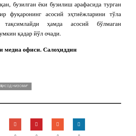
қан, бузилган ёки бузилиш арафасида турган
ир фуқаронинг асосий эҳтиёжларини тўла
 тақсимлайди ҳамда асосий бўлмаган
мкин қадар йўл очади.
и медиа офиси. Салоҳиддин
ИҚТИСОД НИЗОМИ”
0
0
0
0