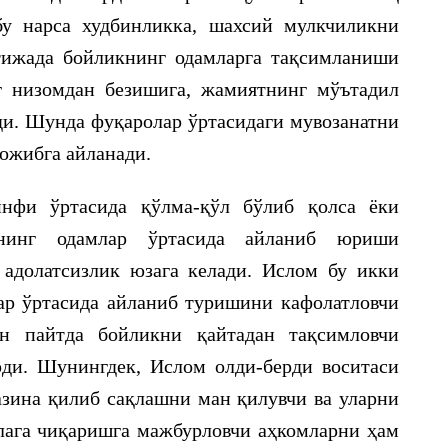
у нарса худбинликка, шахсий мулкчиликни
тижада бойликнинг одамларга тақсимланиши
г низомдан безишига, жамиятнинг мўътадил
ди. Шунда фуқаролар ўртасидаги мувозанатни
ожибга айланади.
нфи ўртасида қўлма-қўл бўлиб қолса ёки
нинг одамлар ўртасида айланиб юриши
 адолатсизлик юзага келади. Ислом бу икки
ар ўртасида айланиб туришини кафолатловчи
ан пайтда бойликни қайтадан тақсимловчи
ди. Шунингдек, Ислом олди-берди воситаси
зина қилиб сақлашни ман қилувчи ва уларни
лага чиқаришга мажбурловчи аҳкомларни ҳам