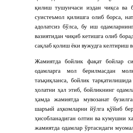
қилиш тушунчаси издан чиқса ва б
суистеъмол қилишга олиб борса, на
адолатсиз бўлса, бу иш одамларнин
вазиятидан чиқиб кетишга олиб бора
сақлаб қолиш ёки вужудга келтириш в
Жамиятда бойлик фақат бойлар си
одамларга мол берилмасдан мол
таъқиқланса, бойлик тарқатилишида
ҳолатни ҳал этиб, бойликнинг одамл
ҳамда жамиятда мувозанат бузилг
шаръий аҳкомларни йўлга қўйиб бер
ҳисобланадиган олтин ва кумушни ха
жамиятда одамлар ўртасидаги муома