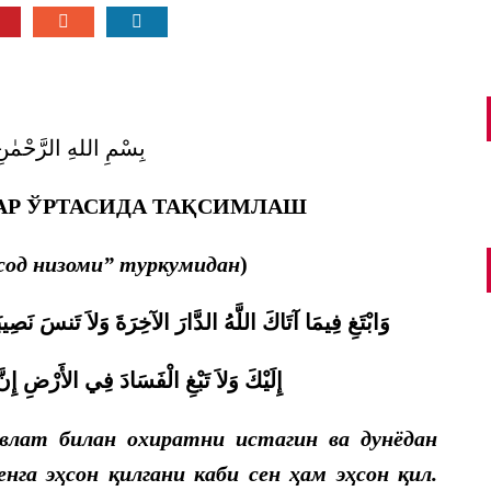
بِسْمِ اللهِ الرَّحْمٰن
Р ЎРТАСИДА ТАҚСИМЛАШ
сод низоми” туркумидан
)
وَابْتَغِ فِيمَا آتَاكَ اللَّهُ الدَّارَ الآخِرَةَ وَلاَ تَنسَ نَصِي
إِلَيْكَ وَلاَ تَبْغِ الْفَسَادَ فِي الأَرْضِ إِنَ
влат билан охиратни истагин ва дунёдан
нга эҳсон қилгани каби сен ҳам эҳсон қил.