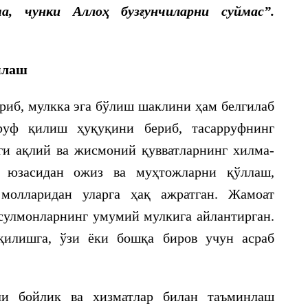
а, чунки Аллоҳ бузғунчиларни суймас”.
млаш
риб, мулкка эга бўлиш шаклини ҳам белгилаб
руф қилиш ҳуқуқини бериб, тасарруфнинг
ги ақлий ва жисмоний қувватларнинг хилма-
т юзасидан ожиз ва муҳтожларни қўллаш,
молларидан уларга ҳақ ажратган. Жамоат
сулмонларнинг умумий мулкига айлантирган.
қилишга, ўзи ёки бошқа биров учун асраб
ли бойлик ва хизматлар билан таъминлаш