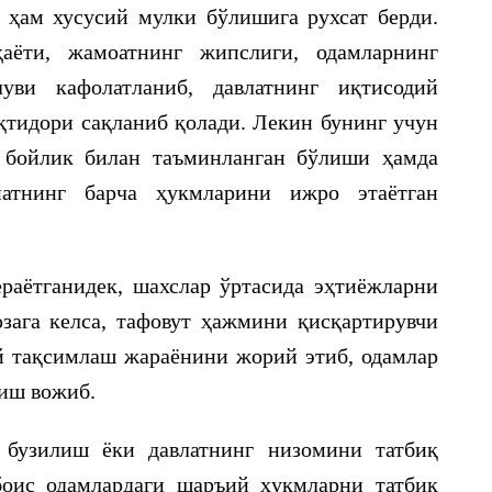
 ҳам хусусий мулки бўлишига рухсат берди.
ёти, жамоатнинг жипслиги, одамларнинг
уви кафолатланиб, давлатнинг иқтисодий
қтидори сақланиб қолади. Лекин бунинг учун
 бойлик билан таъминланган бўлиши ҳамда
иатнинг барча ҳукмларини ижро этаётган
раётганидек, шахслар ўртасида эҳтиёжларни
зага келса, тафовут ҳажмини қисқартирувчи
 тақсимлаш жараёнини жорий этиб, одамлар
риш вожиб.
 бузилиш ёки давлатнинг низомини татбиқ
оис одамлардаги шаръий ҳукмларни татбиқ