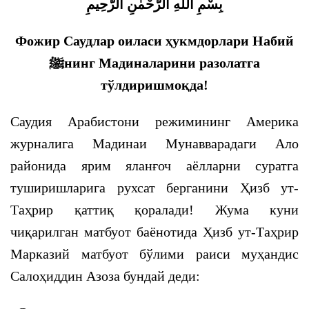
بِسْمِ اللهِ الرَّحْمٰنِ الرَّحِيمِ
Фожир Саудлар оиласи ҳукмдорлари Набий
ﷺнинг Мадиналарини разолатга
тўлдиришмоқда!
Саудия Арабистони режимининг Америка
журналига Мадинаи Мунавварадаги Ало
районида ярим яланғоч аёлларни суратга
туширишларига рухсат берганини Ҳизб ут-
Таҳрир қаттиқ қоралади! Жума куни
чиқарилган матбуот баёнотида Ҳизб ут-Таҳрир
Марказий матбуот бўлими раиси муҳандис
Салоҳиддин Азоза бундай деди: