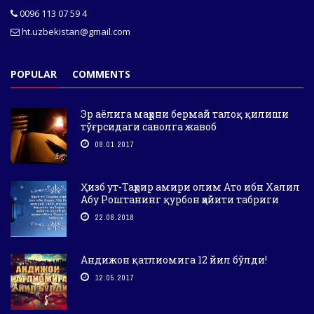
0096 113 07 59 4
ht.uzbekistan@gmail.com
POPULAR
COMMENTS
Эр аёлига маҳрни бермай талоқ қилиши
тўғрсидаги саволга жавоб
08.01.2017
Ҳизб ут-Таҳрир амири олим Ато ибн Халил
Абу Роштанинг қурбон ҳайити табриги
22.08.2018
Андижон қатлиомига 12 йил бўлди!
12.05.2017