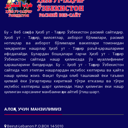
Бу – Веб саҳифа Ҳизб ут - Таҳрир Ўзбекистон расмий сайтидир.
Ҳизб ут - Таҳрир, вилоятлар, ахборот бўлимлари, расмий
нотиқлар ва ахборот бўлимлари вакиллари томонидан
чиқарилган нашрлар Ҳизб ут - Таҳрир раъй-қарашларини
ифодалайди. Булардан бошқалари гарчи Ҳизб ут - Таҳрир
Ўзбекистон сайтида нашр қилинсада ўз муаллифининг
қарашларини билдиради. Бу – Ҳизб ут - Таҳрир Ўзбекистон
сайтида чоп этилган нашрлардан иқтибос келтириш ва қайта
нашр қилиш жоиз. Фақат бунда олиб ташламай ёки таъвил
қилмай ёки ўзгартириш киритмай тўғри етказиш ва тўғри
иқтибос келтириш шарт қилинади. Нақл қилинган ёки нашр
қилинган нарсанинг манбаини ҳам айтиб ўтиш шарт.
АЛОҚА УЧУН МАНЗИЛИМИЗ
Beirut-Lebanon P.O.BOX 14-5010