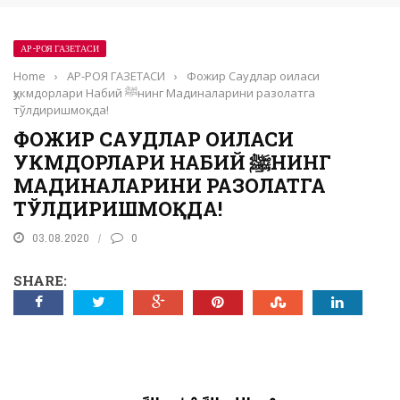
АР-РОЯ ГАЗЕТАСИ
Home
›
АР-РОЯ ГАЗЕТАСИ
›
Фожир Саудлар оиласи
ҳукмдорлари Набий ﷺнинг Мадиналарини разолатга
тўлдиришмоқда!
ФОЖИР САУДЛАР ОИЛАСИ
ҲУКМДОРЛАРИ НАБИЙ ﷺНИНГ
МАДИНАЛАРИНИ РАЗОЛАТГА
ТЎЛДИРИШМОҚДА!
03.08.2020
0
SHARE: