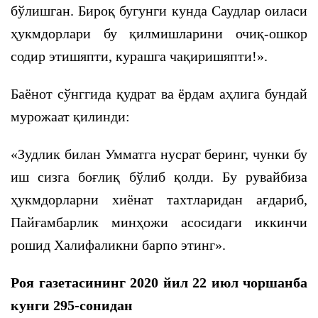
бўлишган. Бироқ бугунги кунда Саудлар оиласи
ҳукмдорлари бу қилмишларини очиқ-ошкор
содир этишяпти, курашга чақиришяпти!».
Баёнот сўнггида қудрат ва ёрдам аҳлига бундай
мурожаат қилинди:
«Зудлик билан Умматга нусрат беринг, чунки бу
иш сизга боғлиқ бўлиб қолди. Бу рувайбиза
ҳукмдорларни хиёнат тахтларидан ағдариб,
Пайғамбарлик минҳожи асосидаги иккинчи
рошид Халифаликни барпо этинг».
Роя газетасининг 2020 йил 22 июл чоршанба
кунги 295-сонидан