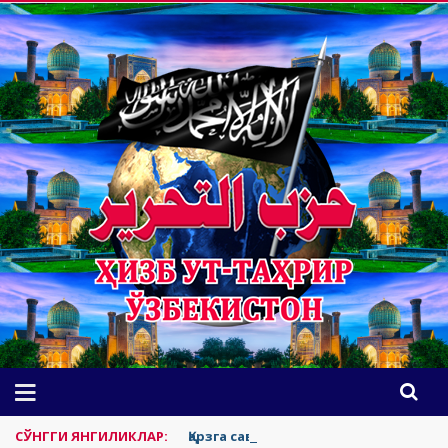
СЎНГГИ ЯНГИЛИКЛАР:
Қарзга савдо қилиш ва молиялашти