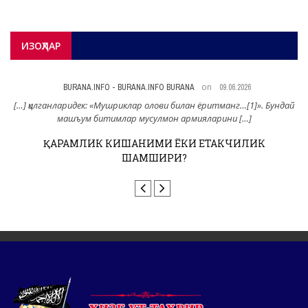
ИЗОҲЛАР
on
BURANA.INFO - BURANA.INFO BURANA
09.06.2026
н
[…] қилганларидек: «Мушриклар олови билан ёритманг…[1]». Бундай
машъум битимлар мусулмон армияларини […]
ҚАРАМЛИК КИШАНИМИ ЁКИ ЕТАКЧИЛИК
ШАМШИРИ?