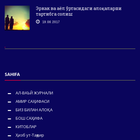
Эркак ва аёл ўртасидаги алоқаларни
тартибга солиш
19.06.2017
SAHIFA
АЛ-ВАЪЙ ЖУРНАЛИ
АМИР САҲИФАСИ
БИЗ БИЛАН АЛОҚА
БОШ САҲИФА
КИТОБЛАР
Ҳизб ут-Таҳрир