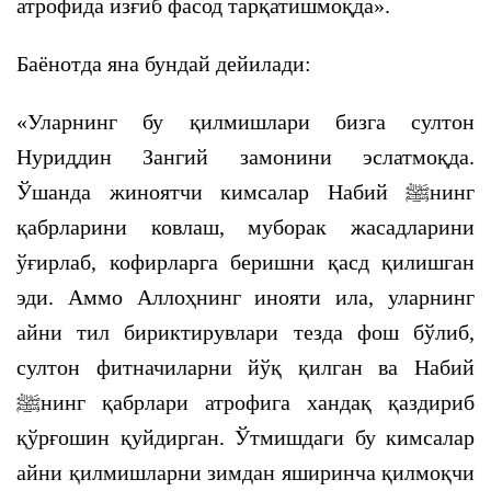
атрофида изғиб фасод тарқатишмоқда».
Баёнотда яна бундай дейилади:
«Уларнинг бу қилмишлари бизга султон
Нуриддин Зангий замонини эслатмоқда.
Ўшанда жиноятчи кимсалар Набий ﷺнинг
қабрларини ковлаш, муборак жасадларини
ўғирлаб, кофирларга беришни қасд қилишган
эди. Аммо Аллоҳнинг инояти ила, уларнинг
айни тил бириктирувлари тезда фош бўлиб,
султон фитначиларни йўқ қилган ва Набий
ﷺнинг қабрлари атрофига хандақ қаздириб
қўрғошин қуйдирган. Ўтмишдаги бу кимсалар
айни қилмишларни зимдан яширинча қилмоқчи