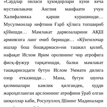
«Саудлар оиласи ҳукмдорлари куни кеча
мустамлакачи Англия манфаати учун
Халифаликка қарши курашишди…
Мусулмонлар нефтини Ғарб қўлига топшириб
қўйишди… Мамлакат дарвозаларини АҚШ
армиясига ланг очиб беришди… «Кўнгилочар
ишлар бош бошқармаси»ни ташкил қилиб,
нафақат Ислом Ярим оролининг чор атрофига
фисқ-фужур тарқатишди, балки мамлакат
ташқарисидаги бутун Ислом Уммати дилига
озор етказишди… Мана, бугун шунча
қилмишлари камлик қилгандек, худди
жароҳатланган арслоннинг атрофини ўраб олган
шоқоллар каби, Росулуллоҳ ﷺнинг Мадиналари