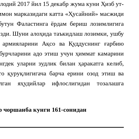
лодий 2017 йил 15 декабр жума куни Ҳизб ут-
ммон марказидаги катта «Ҳусайний» масжиди
бутун Фаластинга ёрдам бериш лозимлигига
зди. Шуни алоҳида таъкидлаш лозимки, ушбу
р армияларини Ақсо ва Қуддуснинг ғарбию
бурчларини адо этиш учун ҳиммат камарини
гдек уларни зудлик билан ҳаракатга келиб,
о қуруқлигигача барча ерини озод этиш ва
лган яҳудийлар ифлослигидан тозалашга
бр чоршанба кунги 161-сонидан