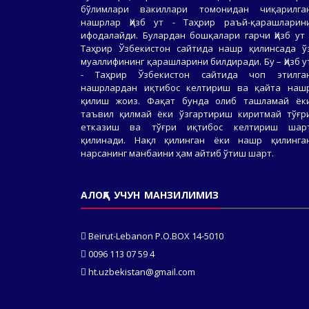
бўлимлари вакиллари томонидан чиқарилга
нашрлар Ҳизб ут - Таҳрир раъй-қарашларин
ифодалайди. Булардан бошқалари гарчи Ҳизб ут 
Таҳрир Ўзбекистон сайтида нашр қилинсада ў
муаллифининг қарашларини билдиради. Бу – Ҳизб у
- Таҳрир Ўзбекистон сайтида чоп этилга
нашрлардан иқтибос келтириш ва қайта наш
қилиш жоиз. Фақат бунда олиб ташламай ёк
таъвил қилмай ёки ўзгартириш киритмай тўғр
етказиш ва тўғри иқтибос келтириш шар
қилинади. Нақл қилинган ёки нашр қилинга
нарсанинг манбаини ҳам айтиб ўтиш шарт.
АЛОҚА УЧУН МАНЗИЛИМИЗ
Beirut-Lebanon P.O.BOX 14-5010
0096 113 07 59 4
ht.uzbekistan@gmail.com