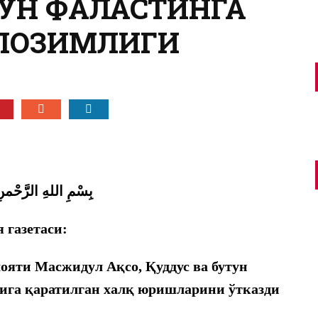
ТУН ФАЛАСТИНГА
 ЛОЗИМЛИГИ
بِسْمِ اللهِ الرَّحْمنِ
я газетаси:
ояти Масжидул Ақсо, Қуддус ва бутун
ига қаратилган халқ юришларини ўтказди