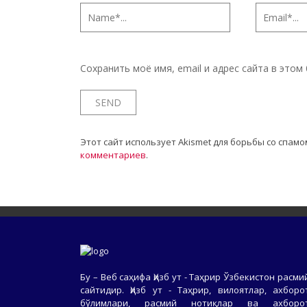
Сохранить моё имя, email и адрес сайта в это
Этот сайт использует Akismet для борьбы со спамо
комментариев
.
Бу – Веб саҳифа Ҳизб ут - Таҳрир Ўзбекистон расми
сайтидир. Ҳизб ут - Таҳрир, вилоятлар, ахборо
бўлимлари, расмий нотиқлар ва ахборо