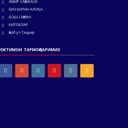
АМИР САҲИФАСИ
БИЗ БИЛАН АЛОҚА
БОШ САҲИФА
КИТОБЛАР
Ҳизб ут-Таҳрир
ИЖТИМОИ ТАРМОҚЛАРИМИЗ