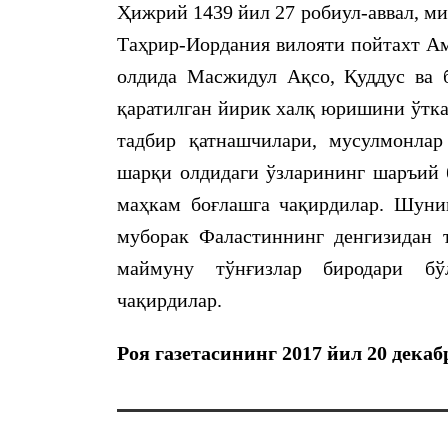
Ҳижрий 1439 йил 27 робиул-аввал, ми
Таҳрир-Иордания вилояти пойтахт А
олдида Масжидул Ақсо, Қуддус ва 
қаратилган йирик халқ юришини ўтка
тадбир қатнашчилари, мусулмонла
шарқи олдидаги ўзларининг шаръий 
маҳкам боғлашга чақирдилар. Шунин
муборак Фаластиннинг денгизидан т
маймуну тўнғизлар биродари бў
чақирдилар.
Роя газетасининг 2017 йил 20 дека