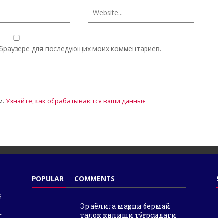
м браузере для последующих моих комментариев.
м.
Узнайте, как обрабатываются ваши данные
POPULAR
COMMENTS
й
Эр аёлига маҳрни бермай
т
талоқ қилиши тўғрсидаги
т