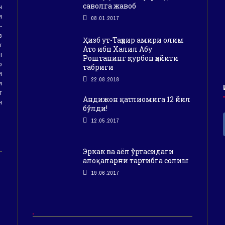
саволга жавоб
н
и
08.01.2017
-
з
Ҳизб ут-Таҳрир амири олим
т
Ато ибн Халил Абу
н
Роштанинг қурбон ҳайити
р
табриги
и
22.08.2018
и
т
Андижон қатлиомига 12 йил
н
бўлди!
12.05.2017
Эркак ва аёл ўртасидаги
алоқаларни тартибга солиш
19.06.2017