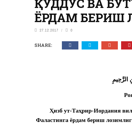
ҚУДДУС ВА БУ
ЁРДАМ БЕРИШ
27.12.2017
0
SHARE:
 الرَّحِيمِ
Ро
Ҳизб ут-Таҳрир-Иордания вил
Фаластинга ёрдам бериш лозимлиг