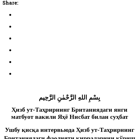
Share:
بِسْمِ اللهِ الرَّحْمٰنِ الرَّحِيم
Ҳизб ут-Таҳрирнинг Британиядаги янги
матбуот вакили Яҳё Нисбат билан суҳбат
Ушбу қисқа интервьюда Ҳизб ут-Таҳрирнинг
Британиядаги фаолияти қирраларини кўриш