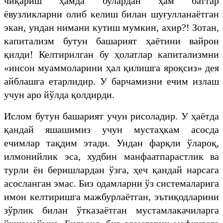
чиқариш ҳамда булардан ҳам баттар
ёвузликларни олиб келиш билан шуғулланаётган
экан, ундан нимани кутиш мумкин, ахир?! Зотан,
капитализм бутун башарият ҳаётини вайрон
қилди! Келтирилган бу ҳолатлар капитализмни
«инсон муаммоларини ҳал қилишга яроқсиз» дея
айблашга етарлидир. У барчамизни ечим излаш
учун аро йўлда қолдирди.
Ислом бутун башарият учун рисоладир. У ҳаётда
қандай яшашимиз учун мустаҳкам асосда
ечимлар тақдим этади. Ундан фарқли ўлароқ,
илмонийлик эса, худбин манфаатпарастлик ва
турли ён беришлардан ўзга, ҳеч қандай нарсага
асосланган эмас. Биз одамларни ўз системаларига
имон келтиришга мажбурлаётган, эътиқодларини
зўрлик билан ўтказаётган мустамлакачиларга