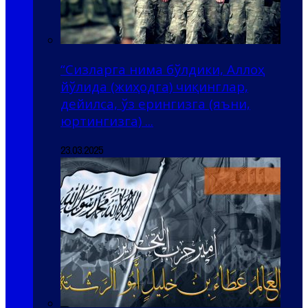
“Сизларга нима бўлдики, Аллоҳ
йўлида (жиҳодга) чиқинглар,
дейилса, ўз ерингизга (яъни,
юртингизга) ...
23.03.2025