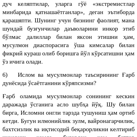
дуч келяптилар, уларга гўё «экстремистлар
минбарида қатнашаётганлар», деган эътиборда
қарашяпти. Шунинг учун бизнинг фаолият, мана
шундай бузғунчилар даъволарини инкор этиб
бўлмас далиллар билан яксон этишни ҳам,
мусулмон диаспорасига ўша кимсалар билан
фикрий кураш олиб боришга йўл кўрсатишни ҳам
ўз ичига олади.
6) Ислом ва мусулмонлар таъсирининг Ғарб
дунёсида ўсаётганини кўряпсизми?
Ғарб оламида мусулмонлар сонининг кескин
даражада ўсганига асло шубҳа йўқ. Шу билан
бирга, Исломни онгли тарзда тушуниш ҳам ортиб
кетди. Бугун илмонийлик зулм, вайронагарчилик,
бахтсизлик ва иқтисодий беқарорликни келтириб