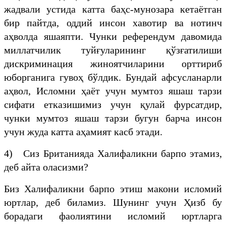
жадвали устида катта баҳс-мунозара кетаётган
бир пайтда, оддий инсон хавотир ва нотинч
аҳволда яшаяпти. Чунки референдум давомида
миллатчилик туйғуларининг қўзғатилиши
дискриминация жиноятчиларини орттириб
юборганига гувоҳ бўлдик. Бундай афсусланарли
аҳвол, Исломни ҳаёт учун мумтоз яшаш тарзи
сифати етказишимиз учун қулай фурсатдир,
чунки мумтоз яшаш тарзи бугун барча инсон
учун жуда катта аҳамият касб этади.
4) Сиз Британияда Халифаликни барпо этамиз,
деб айта оласизми?
Биз Халифаликни барпо этиш макони исломий
юртлар, деб биламиз. Шунинг учун Ҳизб бу
борадаги фаолиятини исломий юртларга