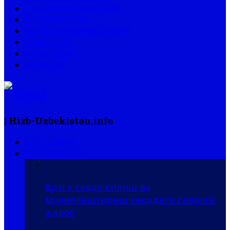
ЗИНДОН ХОТИРАЛАРИ
ХОС МАВЗУЛАР
БИРОДАРЛАР ҚИССАЛАРИ
МАҚОЛАЛАР
ШАҲИДЛАР
ШЕЪРЛАР
| Hizb-Uzbekiston.info
БОШ САҲИФА
ЯНГИЛИКЛАР
Қарзга савдо қилиш ва
молиялаштириш ҳақидаги саволга
жавоб