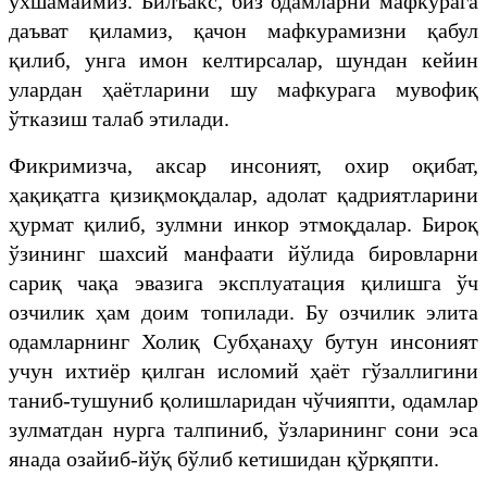
ўхшамаймиз. Билъакс, биз одамларни мафкурага
даъват қиламиз, қачон мафкурамизни қабул
қилиб, унга имон келтирсалар, шундан кейин
улардан ҳаётларини шу мафкурага мувофиқ
ўтказиш талаб этилади.
Фикримизча, аксар инсоният, охир оқибат,
ҳақиқатга қизиқмоқдалар, адолат қадриятларини
ҳурмат қилиб, зулмни инкор этмоқдалар. Бироқ
ўзининг шахсий манфаати йўлида бировларни
сариқ чақа эвазига эксплуатация қилишга ўч
озчилик ҳам доим топилади. Бу озчилик элита
одамларнинг Холиқ Субҳанаҳу бутун инсоният
учун ихтиёр қилган исломий ҳаёт гўзаллигини
таниб-тушуниб қолишларидан чўчияпти, одамлар
зулматдан нурга талпиниб, ўзларининг сони эса
янада озайиб-йўқ бўлиб кетишидан қўрқяпти.