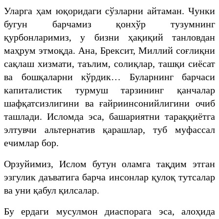
Уларга ҳам юқоридаги сўзларни айтаман. Чунки
бугун барчамиз қонхўр тузумнинг
қурбонларимиз, у бизни ҳақиқий танловдан
маҳрум этмоқда. Ана, Брексит, Миллий соғлиқни
сақлаш хизмати, таълим, солиқлар, ташқи сиёсат
ва бошқаларни кўрдик… Буларнинг барчаси
капиталистик турмуш тарзининг қанчалар
шафқатсизлигини ва ғайриинсонийлигини очиб
ташлади. Исломда эса, башариятни тараққиётга
элтувчи альтернатив қарашлар, туб муфассал
ечимлар бор.
Орзуйимиз, Ислом бутун оламга тақдим этган
эзгулик даъватига барча инсонлар қулоқ тутсалар
ва уни қабул қилсалар.
Бу ердаги мусулмон диаспорага эса, алоҳида