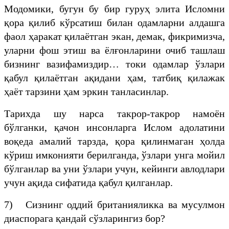
Модомики, бугун бу бир гуруҳ элита Исломни
қора қилиб кўрсатиш билан одамларни алдашга
фаол ҳаракат қилаётган экан, демак, фикримизча,
уларни фош этиш ва ёлғонларини очиб ташлаш
бизнинг вазифамиздир… токи одамлар ўзлари
қабул қилаётган ақидани ҳам, татбиқ қилажак
ҳаёт тарзини ҳам эркин танласинлар.
Тарихда шу нарса такрор-такрор намоён
бўлганки, қачон инсонларга Ислом адолатини
воқеда амалий тарзда, қора қилинмаган ҳолда
кўриш имконияти берилганда, ўзлари унга мойил
бўлганлар ва уни ўзлари учун, кейинги авлодлари
учун ақида сифатида қабул қилганлар.
7) Сизнинг оддий британияликка ва мусулмон
диаспорага қандай сўзларингиз бор?