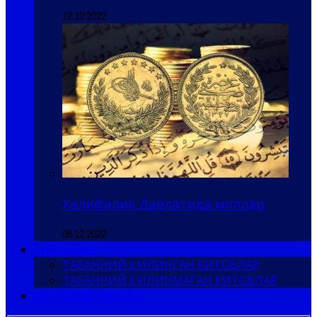
12.12.2022
Халифалик Давлатида моллар
06.12.2022
КИТОБЛАР
ТАБАННИЙ ҚИЛИНГАН КИТОБЛАР
ТАБАННИЙ ҚИЛИНМАГАН КИТОБЛАР
БИЗ БИЛАН АЛОҚА