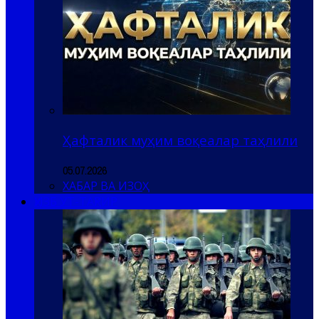
Ҳафталик муҳим воқеалар таҳлили
05.07.2026
ХАБАР ВА ИЗОҲ
ҲИЗБ УТ-ТАҲРИР