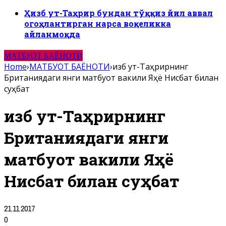
Ҳизб ут-Таҳрир бундан тўққиз йил аввал
огоҳлантирган нарса воқеликка
айланмоқда
МАТБУОТ БАЁНОТИ
Home
›
МАТБУОТ БАЁНОТИ
›
Ҳизб ут-Таҳрирнинг
Британиядаги янги матбуот вакили Яҳё Нисбат билан
суҳбат
Ҳизб ут-Таҳрирнинг
Британиядаги янги
матбуот вакили Яҳё
Нисбат билан суҳбат
21.11.2017
0