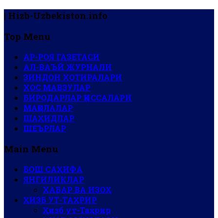
| Hizb-Uzbekiston.info
Top Menu
АР-РОЯ ГАЗЕТАСИ
АЛ-ВАЪЙ ЖУРНАЛИ
ЗИНДОН ХОТИРАЛАРИ
ХОС МАВЗУЛАР
БИРОДАРЛАР ҚИССАЛАРИ
МАҚОЛАЛАР
ШАҲИДЛАР
ШЕЪРЛАР
Main Menu
БОШ САҲИФА
ЯНГИЛИКЛАР
ХАБАР ВА ИЗОҲ
ҲИЗБ УТ-ТАҲРИР
Ҳизб ут-Таҳрир