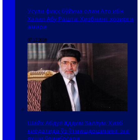
Усули фиқҳ бўйича олим Ато ибн
Халил Абу Рашта: Ҳизбнинг ҳозирги
амири
07.12.2016
Шайх Абдул Қаддим Заллум: Ҳизб
қиёдатида ўз ўтмишдошининг энг
яхши ўринбосари