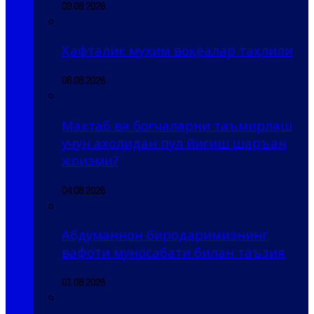
09.08.2026
Ҳафталик муҳим воқеалар таҳлили
08.08.2026
Мактаб ва боғчаларни таъмирлаш
учун аҳолидан пул йиғиш шаръан
жоизми?
04.08.2026
Абдуманнон биродаримизнинг
вафоти муносабати билан таъзия
01.08.2026