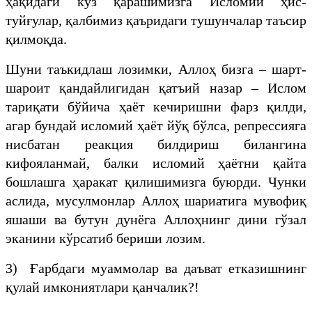
ҳақидаги кўз қарашимизга Исломий ҳис-
туйғулар, қалбимиз қаъридаги тушунчалар таъсир
қилмоқда.
Шуни таъкидлаш лозимки, Аллоҳ бизга – шарт-
шароит қандайлигидан қатъий назар – Ислом
тариқати бўйича ҳаёт кечиришни фарз қилди,
агар бундай исломий ҳаёт йўқ бўлса, репрессияга
нисбатан реакция билдириш билангина
кифояланмай, балки исломий ҳаётни қайта
бошлашга ҳаракат қилишимизга буюрди. Чунки
аслида, мусулмонлар Аллоҳ шариатига мувофиқ
яшаши ва бутун дунёга Аллоҳнинг дини гўзал
эканини кўрсатиб бериши лозим.
3) Ғарбдаги муаммолар ва даъват етказишнинг
қулай имкониятлари қанчалик?!