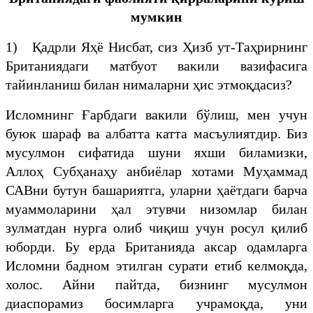
мумкин
1) Қадрли Яҳё Нисбат, сиз Ҳизб ут-Таҳрирнинг
Британиядаги матбуот вакили вазифасига
тайинланиш билан нималарни ҳис этмоқдасиз?
Исломнинг Ғарбдаги вакили бўлиш, мен учун
буюк шараф ва албатта катта масъулиятдир. Биз
мусулмон сифатида шуни яхши биламизки,
Аллоҳ Субҳанаҳу анбиёлар хотами Муҳаммад
САВни бутун башариятга, уларни ҳаётдаги барча
муаммоларини ҳал этувчи низомлар билан
зулматдан нурга олиб чиқиш учун росул қилиб
юборди. Бу ерда Британияда аксар одамларга
Исломни бадном этилган сурати етиб келмоқда,
холос. Айни пайтда, бизнинг мусулмон
диаспорамиз босимларга учрамоқда, уни