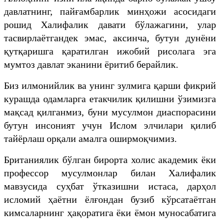
давлатнинг, пайғамбарлик минҳожи асосидаги
рошид Халифалик давати бўлажагини, улар
тасвирлаётгандек эмас, аксинча, бутун дунёни
қутқаришга қаратилган ижобий рисолага эга
мумтоз давлат эканини ёритиб берайлик.
Биз илмонийлик ва унинг зулмига қарши фикрий
курашда одамларга етакчилик қилишни ўзимизга
мақсад қилганмиз, буни мусулмон диаспорасини
бутун инсоният учун Ислом элчилари қилиб
тайёрлаш орқали амалга оширмоқчимиз.
Британиялик бўлган бирорта холис академик ёки
профессор мусулмонлар билан Халифалик
мавзусида суҳбат ўтказишни истаса, дарҳол
исломий ҳаётни ёлғондан бузиб кўрсатаётган
кимсаларнинг ҳақоратига ёки ёмон муносабатига