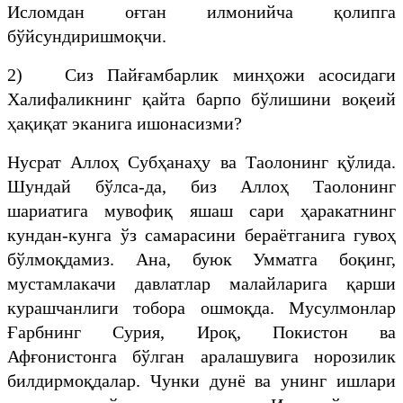
Исломдан оғган илмонийча қолипга
бўйсундиришмоқчи.
2) Сиз Пайғамбарлик минҳожи асосидаги
Халифаликнинг қайта барпо бўлишини воқеий
ҳақиқат эканига ишонасизми?
Нусрат Аллоҳ Субҳанаҳу ва Таолонинг қўлида.
Шундай бўлса-да, биз Аллоҳ Таолонинг
шариатига мувофиқ яшаш сари ҳаракатнинг
кундан-кунга ўз самарасини бераётганига гувоҳ
бўлмоқдамиз. Ана, буюк Умматга боқинг,
мустамлакачи давлатлар малайларига қарши
курашчанлиги тобора ошмоқда. Мусулмонлар
Ғарбнинг Сурия, Ироқ, Покистон ва
Афғонистонга бўлган аралашувига норозилик
билдирмоқдалар. Чунки дунё ва унинг ишлари