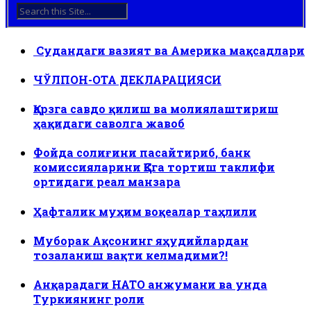
Судандаги вазият ва Америка мақсадлари
ЧЎЛПОН-ОТА ДЕКЛАРАЦИЯСИ
Қарзга савдо қилиш ва молиялаштириш
ҳақидаги саволга жавоб
Фойда солиғини пасайтириб, банк
комиссияларини ҚҚСга тортиш таклифи
ортидаги реал манзара
Ҳафталик муҳим воқеалар таҳлили
Муборак Ақсонинг яҳудийлардан
тозаланиш вақти келмадими?!
Анқарадаги НАТО анжумани ва унда
Туркиянинг роли