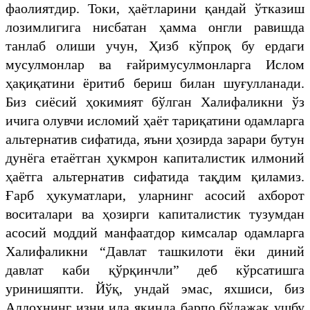
фаолиятдир. Токи, ҳаётларини қандай ўтказиш
лозимлигига нисбатан ҳамма онгли равишда
танлаб олиши учун, Ҳизб кўпроқ бу ердаги
мусулмонлар ва ғайримусулмонларга Ислом
ҳақиқатини ёритиб бериш билан шуғулланади.
Биз сиёсий ҳокимият бўлган Халифаликни ўз
ичига олувчи исломий ҳаёт тариқатини одамларга
альтернатив сифатида, яъни ҳозирда зарари бутун
дунёга етаётган ҳукмрон капиталистик илмоний
ҳаётга альтернатив сифатида тақдим қиламиз.
Ғарб ҳукуматлари, уларнинг асосий ахборот
воситалари ва ҳозирги капиталистик тузумдан
асосий моддий манфаатдор кимсалар одамларга
Халифаликни “Давлат ташкилоти ёки диний
давлат каби қўрқинчли” деб кўрсатишга
уринишяпти. Йўқ, ундай эмас, яхшиси, биз
Аллоҳнинг изни ила яқинда барпо бўлажак ушбу