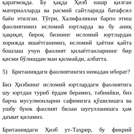
қаратмоқда. Бу ҳақда Ҳизб нашр қилган
материалларда ва расмий сайтларида батафсил
баён этилган. Тўғри, Халифаликни барпо этиш
фаолиятимиз исломий юртларда ва бу аниқ
ҳақиқат, бироқ бизнинг исломий юртлардан
хорижда яшаётганимиз, исломий ҳаётни қайта
бошлаш учун фаолият қилаётганларнинг бир
қисми бўлишдан ман қилмайди, албатта.
5) Британиядаги фаолиятингиз нимадан иборат?
Биз Ҳизбнинг исломий юртлардаги фаолиятига
шу юртдан туриб ёрдам берамиз, табиийки, биз
барча мусулмонларни сафимизга қўшилишга ва
ушбу буюк фаолият билан шуғулланишга ҳам
даъват қиламиз.
Британиядаги Ҳизб ут-Таҳрир, бу фикрий