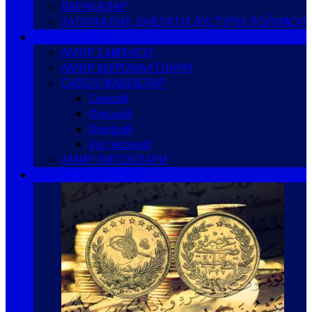
ВАРАҚАЛАР
ХАЛИФАЛИК ДАВЛАТИ ДУСТУРИ ЛОЙИҲАСИ
ҲИЗБ АМИРИ
АМИР САҲИФАСИ
АМИР МУРОЖААТЛАРИ
САВОЛ-ЖАВОБЛАР
Сиёсий
Фиқҳий
Фикрий
Иқтисодий
АМИР КИТОБЛАРИ
САҚОФИЙ БЎЛИМ