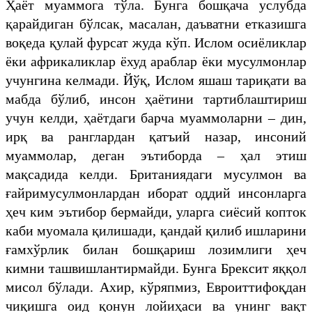
Ҳаёт муаммога тўла. Бунга бошқача услубда
қарайдиган бўлсак, масалан, даъватни етказишга
воқеда қулай фурсат жуда кўп. Ислом осиёликлар
ёки африкаликлар ёхуд араблар ёки мусулмонлар
учунгина келмади. Йўқ, Ислом яшаш тариқати ва
мабда бўлиб, инсон ҳаётини тартиблаштириш
учун келди, ҳаётдаги барча муаммоларни – дин,
ирқ ва ранглардан қатъий назар, инсоний
муаммолар, деган эътиборда – ҳал этиш
мақсадида келди. Британиядаги мусулмон ва
ғайримусулмонлардан иборат оддий инсонларга
ҳеч ким эътибор бермайди, уларга сиёсий копток
каби муомала қилишади, қандай қилиб ишларини
ғамхўрлик билан бошқариш лозимлиги ҳеч
кимни ташвишлантирмайди. Бунга Брексит яққол
мисол бўлади. Ахир, кўряпмиз, Евроиттифоқдан
чиқишга оид қонун лойиҳаси ва унинг вақт