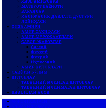
ҲИЗБ АМИРЛАРИ
МАТБУОТ БАЁНОТИ
ВАРАҚАЛАР
ХАЛИФАЛИК ДАВЛАТИ ДУСТУРИ
ЛОЙИҲАСИ
ҲИЗБ АМИРИ
АМИР САҲИФАСИ
АМИР МУРОЖААТЛАРИ
САВОЛ-ЖАВОБЛАР
Сиёсий
Фиқҳий
Фикрий
Иқтисодий
АМИР КИТОБЛАРИ
САҚОФИЙ БЎЛИМ
КИТОБЛАР
ТАБАННИЙ ҚИЛИНГАН КИТОБЛАР
ТАБАННИЙ ҚИЛИНМАГАН КИТОБЛАР
БИЗ БИЛАН АЛОҚА
АР-РОЯ ГАЗЕТАСИ
АЛ-ВАЪЙ ЖУРНАЛИ