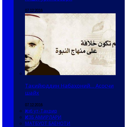
07.12.2016
Тақийюддин Набаҳоний… Асосчи
шайх
07.12.2016
Ҳизб ут-Таҳрир
ҲИЗБ АМИРЛАРИ
МАТБУОТ БАЁНОТИ