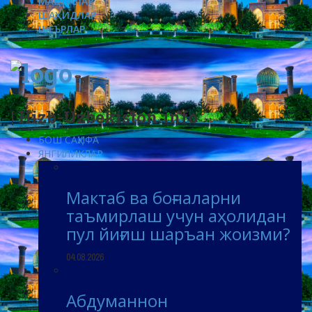
МАҚОЛАЛАР
ШАҲИДЛАР
ШЕЪРЛАР
| Hizb-Uzbekiston.info
БОШ САҲИФА
ЯНГИЛИКЛАР
Мактаб ва боғчаларни
таъмирлаш учун аҳолидан
пул йиғиш шаръан жоизми?
04.08.2026
Абдуманнон