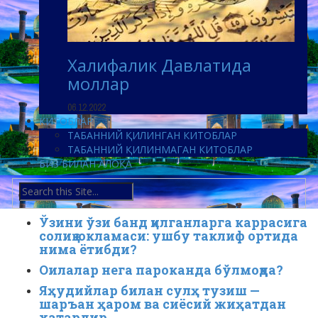
Халифалик Давлатида
моллар
06.12.2022
КИТОБЛАР
ТАБАННИЙ ҚИЛИНГАН КИТОБЛАР
ТАБАННИЙ ҚИЛИНМАГАН КИТОБЛАР
БИЗ БИЛАН АЛОҚА
Ўзини ўзи банд қилганларга каррасига
солиқ юкламаси: ушбу таклиф ортида
нима ётибди?
Оилалар нега пароканда бўлмоқда?
Яҳудийлар билан сулҳ тузиш —
шаръан ҳаром ва сиёсий жиҳатдан
хатардир