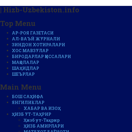
| Hizb-Uzbekiston.info
Top Menu
АР-РОЯ ГАЗЕТАСИ
АЛ-ВАЪЙ ЖУРНАЛИ
ЗИНДОН ХОТИРАЛАРИ
ХОС МАВЗУЛАР
БИРОДАРЛАР ҚИССАЛАРИ
МАҚОЛАЛАР
ШАҲИДЛАР
ШЕЪРЛАР
Main Menu
БОШ САҲИФА
ЯНГИЛИКЛАР
ХАБАР ВА ИЗОҲ
ҲИЗБ УТ-ТАҲРИР
Ҳизб ут-Таҳрир
ҲИЗБ АМИРЛАРИ
МАТБУОТ БАЁНОТИ