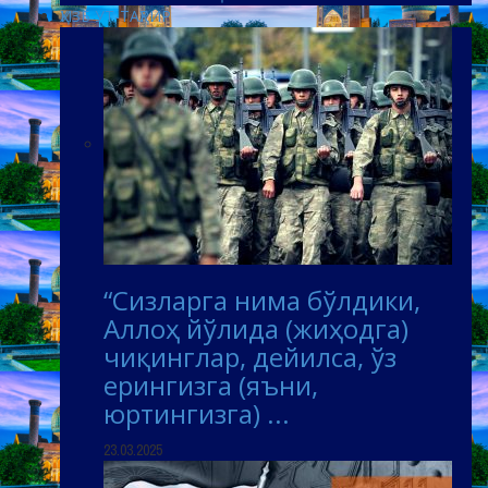
ҲИЗБ УТ-ТАҲРИР
“Сизларга нима бўлдики,
Аллоҳ йўлида (жиҳодга)
чиқинглар, дейилса, ўз
ерингизга (яъни,
юртингизга) ...
23.03.2025