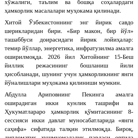
хўжалиги, таълим ва бошқа соҳалардаги
ҳамкорлик масалалари муҳокама қилинади.
Хитой Ўзбекистоннинг энг йирик савдо
шерикларидан бири. «Бир макон, бир йўл»
ташаббуси доирасидаги йирик лойиҳалар:
темир йўллар, энергетика, инфратузилма амалга
оширилмоқда. 2026 йил Хитойнинг 15-Беш
йиллик режасининг бошланиш йили
ҳисобланади, шунинг учун ҳамкорликнинг янги
йўналишлари муҳокама қилиниши мумкин.
Абдулла Ариповнинг Пекинга амалга
оширадиган икки кунлик ташрифи ва
Ҳукуматлараро ҳамкорлик қўмитасининг 8-
сессияси икки давлат муносабатларида «янги
саҳифа» сифатида талқин этилмоқда. Бироқ,
дипломатик хушмуомалалик пардаси ортида