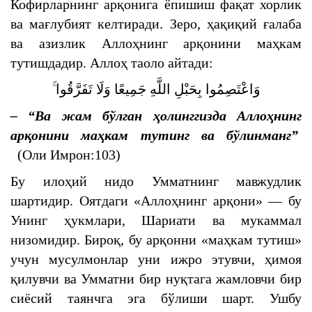
Кофирларнинг арқонига ёпишиш фақат хорлик
ва мағлубият келтиради. Зеро, ҳақиқий ғалаба
ва азизлик Аллоҳнинг арқонини маҳкам
тутишдадир. Аллоҳ таоло айтади:
وَاعْتَصِمُوا بِحَبْلِ اللَّهِ جَمِيعًا وَلَا تَفَرَّقُوا ۚ
– “Ва
жам бўлган ҳолинггизда
Аллоҳнинг
арқонини маҳкам тутинг ва бўлинманг”
(Оли Имрон:103)
Бу илоҳий нидо Умматнинг мавжудлик
шартидир. Оятдаги «Аллоҳнинг арқони» — бу
Унинг ҳукмлари, Шариати ва мукаммал
низомидир. Бироқ, бу арқонни «маҳкам тутиш»
учун мусулмонлар уни ижро этувчи, ҳимоя
қилувчи ва Умматни бир нуқтага жамловчи бир
сиёсий таянчга эга бўлиши шарт. Ушбу