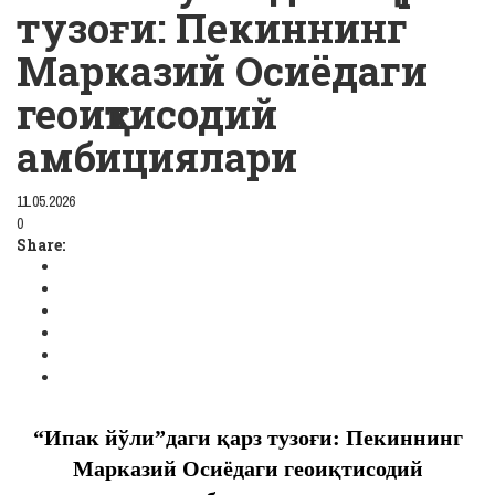
тузоғи: Пекиннинг
Марказий Осиёдаги
геоиқтисодий
амбициялари
11.05.2026
0
Share:
“
Ипак йўли
”даги қарз тузоғи: Пекиннинг
Марказий Осиёдаги геоиқтисодий