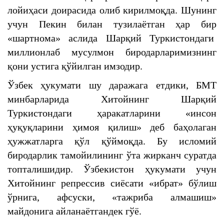
лойиҳаси доирасида олиб кирилмоқда. Шунинг
учун Пекин билан тузилаётган ҳар бир
«шартнома» аслида Шарқий Туркистондаги
миллионлаб мусулмон биродарларимизнинг
қони устига қўйилган имзодир.
Ўзбек ҳукумати шу даражага етдики, БМТ
минбарларида Хитойнинг Шарқий
Туркистондаги ҳаракатларини «инсон
ҳуқуқларини ҳимоя қилиш» деб баҳолаган
ҳужжатларга қўл қўймоқда. Бу исломий
биродарлик тамойилининг ўта жирканч суратда
топталишидир. Ўзбекистон ҳукумати учун
Хитойнинг репрессив сиёсати «ибрат» бўлиш
ўрнига, афсуски, «тажриба алмашиш»
майдонига айланаётгандек гўё.