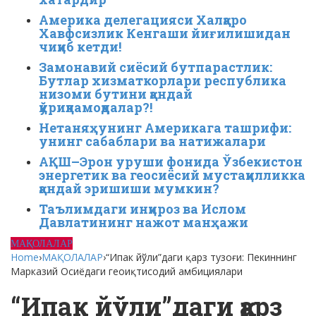
Америка делегацияси Халқаро
Хавфсизлик Кенгаши йиғилишидан
чиқиб кетди!
Замонавий сиёсий бутпарастлик:
Бутлар хизматкорлари республика
низоми бутини қандай
қўриқламоқдалар?!
Нетаняҳунинг Америкага ташрифи:
унинг сабаблари ва натижалари
АҚШ–Эрон уруши фонида Ўзбекистон
энергетик ва геосиёсий мустақилликка
қандай эришиши мумкин?
Таълимдаги инқироз ва Ислом
Давлатининг нажот манҳажи
МАҚОЛАЛАР
Home
›
МАҚОЛАЛАР
›
“Ипак йўли”даги қарз тузоғи: Пекиннинг
Марказий Осиёдаги геоиқтисодий амбициялари
“Ипак йўли”даги қарз