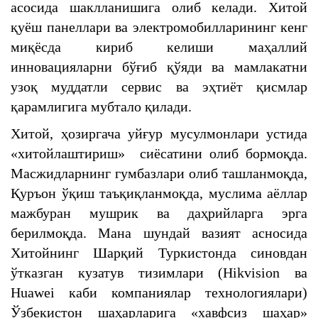
асосида шаклланишига олиб келади. Хитой
қуёш панеллари ва электромобилларининг кенг
миқёсда кириб келиши маҳаллий
инновацияларни бўғиб қўяди ва мамлакатни
узоқ муддатли сервис ва эҳтиёт қисмлар
қарамлигига мубтало қилади.
Хитой, ҳозиргача уйғур мусулмонлари устида
«хитойлаштириш» сиёсатини олиб бормоқда.
Масжидларнинг гумбазлари олиб ташланмоқда,
Қуръон ўқиш таъқиқланмоқда, муслима аёллар
мажбуран мушрик ва даҳрийларга эрга
берилмоқда. Мана шундай вазият асносида
Хитойнинг Шарқий Туркистонда синовдан
ўтказган кузатув тизимлари (Hikvision ва
Huawei каби компаниялар технологиялари)
Ўзбекистон шаҳарларига «хавфсиз шаҳар»