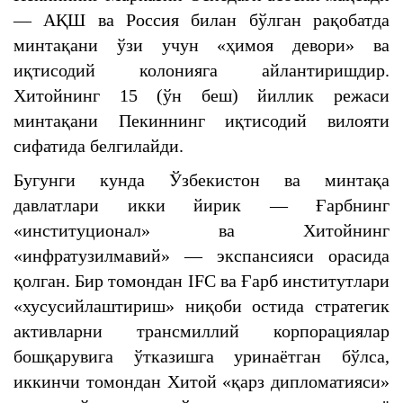
— АҚШ ва Россия билан бўлган рақобатда
минтақани ўзи учун «ҳимоя девори» ва
иқтисодий колонияга айлантиришдир.
Хитойнинг 15 (ўн беш) йиллик режаси
минтақани Пекиннинг иқтисодий вилояти
сифатида белгилайди.
Бугунги кунда Ўзбекистон ва минтақа
давлатлари икки йирик — Ғарбнинг
«институционал» ва Хитойнинг
«инфратузилмавий» — экспансияси орасида
қолган. Бир томондан IFC ва Ғарб институтлари
«хусусийлаштириш» ниқоби остида стратегик
активларни трансмиллий корпорациялар
бошқарувига ўтказишга уринаётган бўлса,
иккинчи томондан Хитой «қарз дипломатияси»