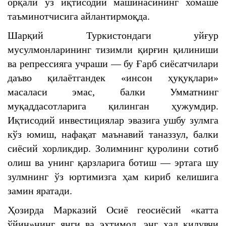
орқали ўз иқтисодий машинасининг хомашё
таъминотчисига айлантирмоқда.
Шарқий Туркистондаги уйғур
мусулмонларининг тизимли қирғин қилиниши
ва репрессияга учраши — бу Ғарб сиёсатчилари
даъво қилаётгандек «инсон ҳуқуқлари»
масаласи эмас, балки Умматнинг
муқаддасотларига қилинган ҳужумдир.
Иқтисодий инвестициялар эвазига ушбу зулмга
кўз юмиш, нафақат маънавий таназзул, балки
сиёсий хорликдир. Золимнинг қуролини сотиб
олиш ва унинг қарзларига ботиш — эртага шу
зулмнинг ўз юртимизга ҳам кириб келишига
замин яратади.
Ҳозирда Марказий Осиё геосиёсий «катта
ўйин»нинг янги ва эҳтимол, энг ҳал қилувчи