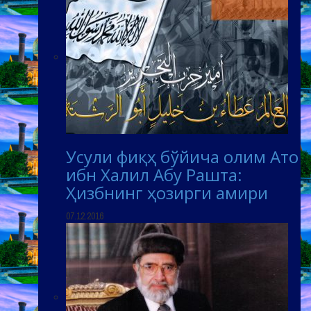
Усули фиқҳ бўйича олим Ато
ибн Халил Абу Рашта:
Ҳизбнинг ҳозирги амири
07.12.2016