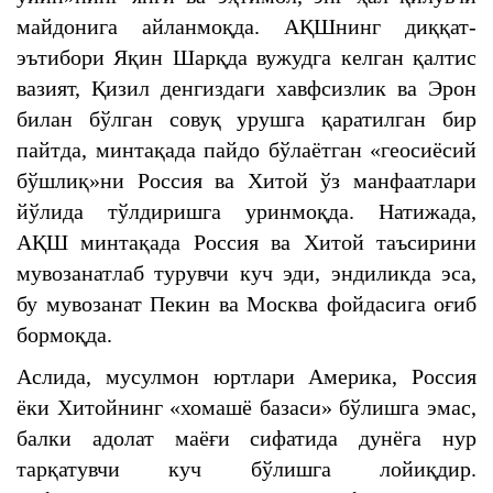
майдонига айланмоқда. АҚШнинг диққат-
эътибори Яқин Шарқда вужудга келган қалтис
вазият, Қизил денгиздаги хавфсизлик ва Эрон
билан бўлган совуқ урушга қаратилган бир
пайтда, минтақада пайдо бўлаётган «геосиёсий
бўшлиқ»ни Россия ва Хитой ўз манфаатлари
йўлида тўлдиришга уринмоқда. Натижада,
АҚШ минтақада Россия ва Хитой таъсирини
мувозанатлаб турувчи куч эди, эндиликда эса,
бу мувозанат Пекин ва Москва фойдасига оғиб
бормоқда.
Аслида, мусулмон юртлари Америка, Россия
ёки Хитойнинг «хомашё базаси» бўлишга эмас,
балки адолат маёғи сифатида дунёга нур
тарқатувчи куч бўлишга лойиқдир.