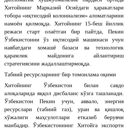
Хитойнинг Марказий Осиёдаги ҳаракатлари
тобора «иқтисодий колониализм» аломатларини
намоён қилмоқда. Хитойнинг 15-беш йиллик
режаси старт олаётган бир пайтда, Пекин
Ўзбекистонни ўз иқтисодий машинаси учун
навбатдаги хомашё базаси ва технологик
қарамлик майдонига айлантириш
стратегиясини жадаллаштирмоқда.
Табиий ресурсларнинг бир томонлама оқими
Хитойнинг Ўзбекистон билан савдо
алоқаларида яққол дисбаланс кўзга ташланади.
Ўзбекистон Пекин учун, аввало, энергия
ресурслари (табиий газ), уран ва қишлоқ
хўжалиги маҳсулотлари етказиб берувчи
манбадир. Ўзбекистоннинг Хитойга экспорти