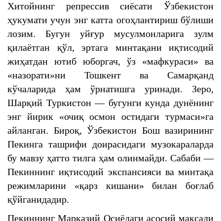
Хитойнинг репрессив сиёсати Ўзбекистон
ҳукумати учун энг катта огоҳлантириш бўлиши
лозим. Бугун уйғур мусулмонларига зулм
қилаётган қўл, эртага минтақани иқтисодий
жиҳатдан ютиб юборгач, ўз «мафкураси» ва
«назорати»ни Тошкент ва Самарқанд
кўчаларида ҳам ўрнатишга уринади. Зеро,
Шарқий Туркистон — бугунги кунда дунёнинг
энг йирик «очиқ осмон остидаги турмаси»га
айланган. Бироқ, Ўзбекистон Бош вазирининг
Пекинга ташрифи доирасидаги музокараларда
бу мавзу ҳатто тилга ҳам олинмайди. Сабаби —
Пекиннинг иқтисодий экспансияси ва минтақа
режимларини «қарз кишани» билан боғлаб
қўйганидадир.
Пекиннинг Марказий Осиёдаги асосий мақсади