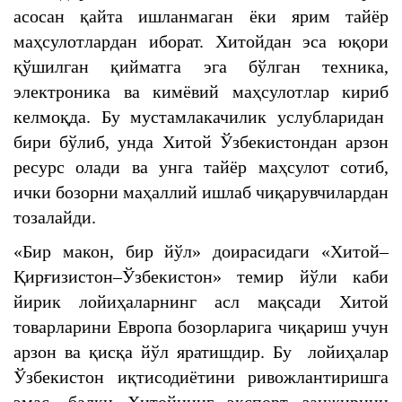
асосан қайта ишланмаган ёки ярим тайёр
маҳсулотлардан иборат. Хитойдан эса юқори
қўшилган қийматга эга бўлган техника,
электроника ва кимёвий маҳсулотлар кириб
келмоқда. Бу мустамлакачилик услубларидан
бири бўлиб, унда Хитой Ўзбекистондан арзон
ресурс олади ва унга тайёр маҳсулот сотиб,
ички бозорни маҳаллий ишлаб чиқарувчилардан
тозалайди.
«Бир макон, бир йўл» доирасидаги «Хитой–
Қирғизистон–Ўзбекистон» темир йўли каби
йирик лойиҳаларнинг асл мақсади Хитой
товарларини Европа бозорларига чиқариш учун
арзон ва қисқа йўл яратишдир. Бу лойиҳалар
Ўзбекистон иқтисодиётини ривожлантиришга