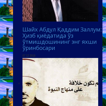
Шайх Абдул Қаддим Заллум:
Ҳизб қиёдатида ўз
ўтмишдошининг энг яхши
ўринбосари
07.12.2016