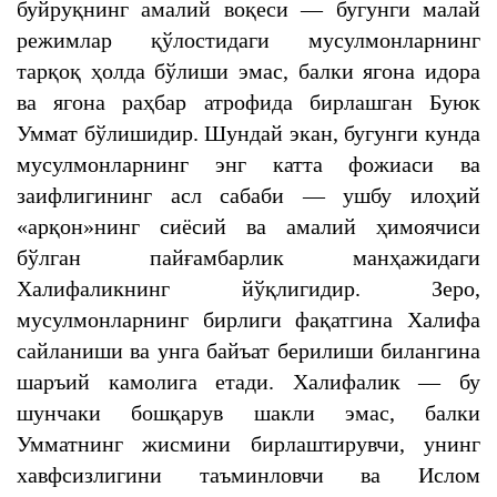
буйруқнинг амалий воқеси — бугунги малай
режимлар қўлостидаги мусулмонларнинг
тарқоқ ҳолда бўлиши эмас, балки ягона идора
ва ягона раҳбар атрофида бирлашган Буюк
Уммат бўлишидир. Шундай экан, бугунги кунда
мусулмонларнинг энг катта фожиаси ва
заифлигининг асл сабаби — ушбу илоҳий
«арқон»нинг сиёсий ва амалий ҳимоячиси
бўлган пайғамбарлик манҳажидаги
Халифаликнинг йўқлигидир. Зеро,
мусулмонларнинг бирлиги фақатгина Халифа
сайланиши ва унга байъат берилиши билангина
шаръий камолига етади. Халифалик — бу
шунчаки бошқарув шакли эмас, балки
Умматнинг жисмини бирлаштирувчи, унинг
хавфсизлигини таъминловчи ва Ислом