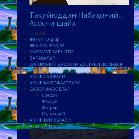
Тақийюддин Набаҳоний…
Асосчи шайх
07.12.2016
Ҳизб ут-Таҳрир
ҲИЗБ АМИРЛАРИ
МАТБУОТ БАЁНОТИ
ВАРАҚАЛАР
ХАЛИФАЛИК ДАВЛАТИ ДУСТУРИ ЛОЙИҲАСИ
ҲИЗБ АМИРИ
АМИР САҲИФАСИ
АМИР МУРОЖААТЛАРИ
САВОЛ-ЖАВОБЛАР
Сиёсий
Фиқҳий
Фикрий
Иқтисодий
АМИР КИТОБЛАРИ
САҚОФИЙ БЎЛИМ