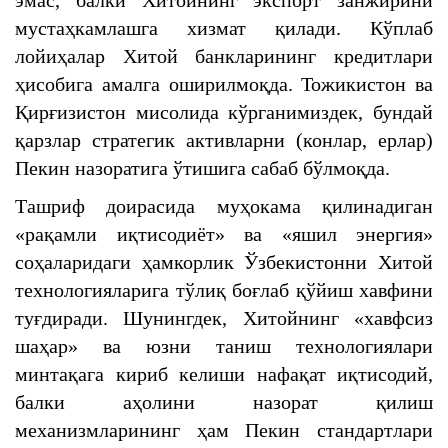
эмас, балки Хитойнинг экспорт занжирини
мустаҳкамлашга хизмат қилади. Кўплаб
лойиҳалар Хитой банкларининг кредитлари
ҳисобига амалга оширилмоқда. Тожикистон ва
Қирғизистон мисолида кўрганимиздек, бундай
қарзлар стратегик активларни (конлар, ерлар)
Пекин назоратига ўтишига сабаб бўлмоқда.
Ташриф доирасида муҳокама қилинадиган
«рақамли иқтисодиёт» ва «яшил энергия»
соҳаларидаги ҳамкорлик Ўзбекистонни Хитой
технологияларига тўлиқ боғлаб қўйиш хавфини
туғдиради. Шунингдек, Хитойнинг «хавфсиз
шаҳар» ва юзни таниш технологиялари
минтақага кириб келиши нафақат иқтисодий,
балки аҳолини назорат қилиш
механизмларининг ҳам Пекин стандартлари