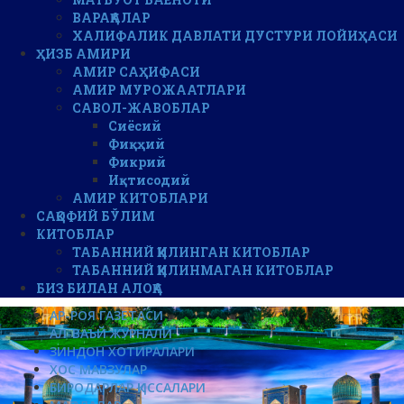
ВАРАҚАЛАР
ХАЛИФАЛИК ДАВЛАТИ ДУСТУРИ ЛОЙИҲАСИ
ҲИЗБ АМИРИ
АМИР САҲИФАСИ
АМИР МУРОЖААТЛАРИ
САВОЛ-ЖАВОБЛАР
Сиёсий
Фиқҳий
Фикрий
Иқтисодий
АМИР КИТОБЛАРИ
САҚОФИЙ БЎЛИМ
КИТОБЛАР
ТАБАННИЙ ҚИЛИНГАН КИТОБЛАР
ТАБАННИЙ ҚИЛИНМАГАН КИТОБЛАР
БИЗ БИЛАН АЛОҚА
АР-РОЯ ГАЗЕТАСИ
АЛ-ВАЪЙ ЖУРНАЛИ
ЗИНДОН ХОТИРАЛАРИ
ХОС МАВЗУЛАР
БИРОДАРЛАР ҚИССАЛАРИ