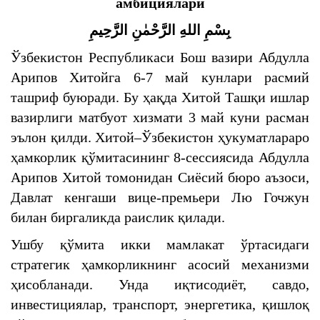
амбициялари
بِسْمِ اللهِ الرَّحْمٰنِ الرَّحِيمِ
Ўзбекистон Республикаси Бош вазири Абдулла
Арипов Хитойга 6-7 май кунлари расмий
ташриф буюради. Бу ҳақда Хитой Ташқи ишлар
вазирлиги матбуот хизмати 3 май куни расман
эълон қилди. Хитой–Ўзбекистон ҳукуматлараро
ҳамкорлик қўмитасининг 8-сессиясида Абдулла
Арипов Хитой томонидан Сиёсий бюро аъзоси,
Давлат кенгаши вице-премьери Лю Гочжун
билан биргаликда раислик қилади.
Ушбу қўмита икки мамлакат ўртасидаги
стратегик ҳамкорликнинг асосий механизми
ҳисобланади. Унда иқтисодиёт, савдо,
инвестициялар, транспорт, энергетика, қишлоқ