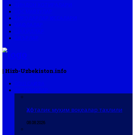
ЗИНДОН ХОТИРАЛАРИ
ХОС МАВЗУЛАР
БИРОДАРЛАР ҚИССАЛАРИ
МАҚОЛАЛАР
ШАҲИДЛАР
ШЕЪРЛАР
| Hizb-Uzbekiston.info
БОШ САҲИФА
ЯНГИЛИКЛАР
Ҳафталик муҳим воқеалар таҳлили
08.08.2026