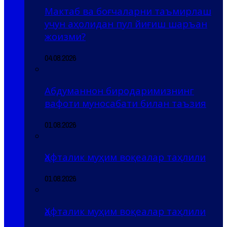
Мактаб ва боғчаларни таъмирлаш
учун аҳолидан пул йиғиш шаръан
жоизми?
04.08.2026
Абдуманнон биродаримизнинг
вафоти муносабати билан таъзия
01.08.2026
Ҳафталик муҳим воқеалар таҳлили
01.08.2026
Ҳафталик муҳим воқеалар таҳлили