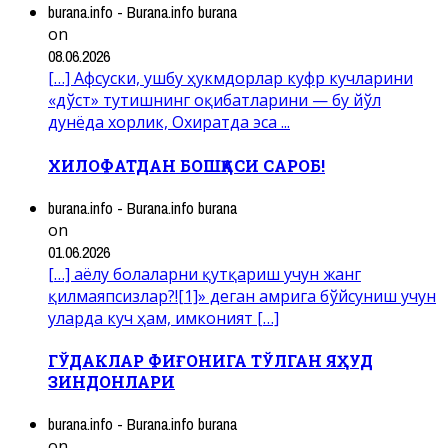
burana.info - Burana.info burana
on
08.06.2026
[…] Афсуски, ушбу ҳукмдорлар куфр кучларини
«дўст» тутишнинг оқибатларини — бу йўл
дунёда хорлик, Охиратда эса ...
ХИЛОФАТДАН БОШҚАСИ САРОБ!
burana.info - Burana.info burana
on
01.06.2026
[…] аёлу болаларни қутқариш учун жанг
қилмаяпсизлар?![1]» деган амрига бўйсуниш учун
уларда куч ҳам, имконият […]
ГЎДАКЛАР ФИҒОНИГА ТЎЛГАН ЯҲУД
ЗИНДОНЛАРИ
burana.info - Burana.info burana
on