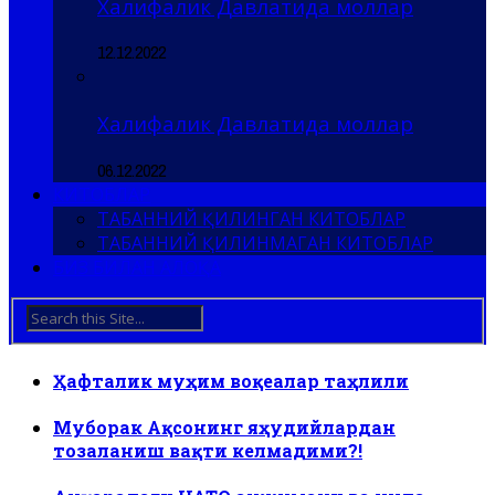
Халифалик Давлатида моллар
12.12.2022
Халифалик Давлатида моллар
06.12.2022
КИТОБЛАР
ТАБАННИЙ ҚИЛИНГАН КИТОБЛАР
ТАБАННИЙ ҚИЛИНМАГАН КИТОБЛАР
БИЗ БИЛАН АЛОҚА
Ҳафталик муҳим воқеалар таҳлили
Муборак Ақсонинг яҳудийлардан
тозаланиш вақти келмадими?!