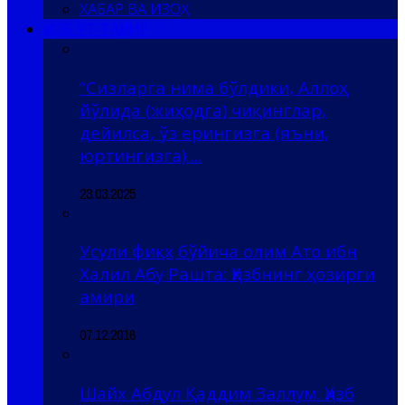
ХАБАР ВА ИЗОҲ
ҲИЗБ УТ-ТАҲРИР
“Сизларга нима бўлдики, Аллоҳ
йўлида (жиҳодга) чиқинглар,
дейилса, ўз ерингизга (яъни,
юртингизга) ...
23.03.2025
Усули фиқҳ бўйича олим Ато ибн
Халил Абу Рашта: Ҳизбнинг ҳозирги
амири
07.12.2016
Шайх Абдул Қаддим Заллум: Ҳизб