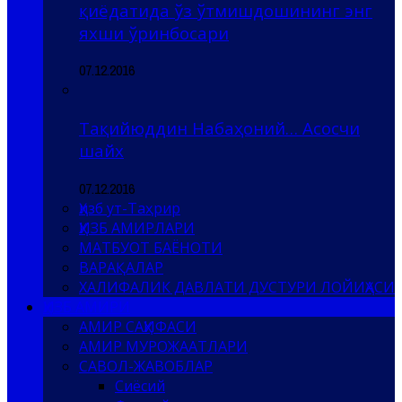
қиёдатида ўз ўтмишдошининг энг
яхши ўринбосари
07.12.2016
Тақийюддин Набаҳоний… Асосчи
шайх
07.12.2016
Ҳизб ут-Таҳрир
ҲИЗБ АМИРЛАРИ
МАТБУОТ БАЁНОТИ
ВАРАҚАЛАР
ХАЛИФАЛИК ДАВЛАТИ ДУСТУРИ ЛОЙИҲАСИ
ҲИЗБ АМИРИ
АМИР САҲИФАСИ
АМИР МУРОЖААТЛАРИ
САВОЛ-ЖАВОБЛАР
Сиёсий