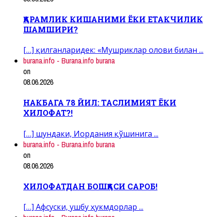
ҚАРАМЛИК КИШАНИМИ ЁКИ ЕТАКЧИЛИК
ШАМШИРИ?
[…] қилганларидек: «Мушриклар олови билан ...
burana.info - Burana.info burana
on
08.06.2026
НАКБАГА 78 ЙИЛ: ТАСЛИМИЯТ ЁКИ
ХИЛОФАТ?!
[…] шундаки, Иордания қўшинига ...
burana.info - Burana.info burana
on
08.06.2026
ХИЛОФАТДАН БОШҚАСИ САРОБ!
[…] Афсуски, ушбу ҳукмдорлар ...