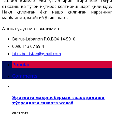
таъвил қилмай ёки ўзгартириш киритмай тўғри
етказиш ва тўғри иқтибос келтириш шарт қилинади.
Нақл қилинган ёки нашр қилинган нарсанинг
манбаини ҳам айтиб ўтиш шарт.
Алоқа учун манзилимиз
Beirut-Lebanon P.O.BOX 14-5010
0096 113 07 59 4
ht.uzbekistan@gmail.com
Popular
Comments
Эр аёлига маҳрни бермай талоқ қилиши
тўғрсидаги саволга жавоб
08.01.2017