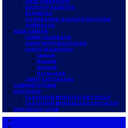
ҲИЗБ АМИРЛАРИ
МАТБУОТ БАЁНОТИ
ВАРАҚАЛАР
ХАЛИФАЛИК ДАВЛАТИ ДУСТУРИ
ЛОЙИҲАСИ
ҲИЗБ АМИРИ
АМИР САҲИФАСИ
АМИР МУРОЖААТЛАРИ
САВОЛ-ЖАВОБЛАР
Сиёсий
Фиқҳий
Фикрий
Иқтисодий
АМИР КИТОБЛАРИ
САҚОФИЙ БЎЛИМ
КИТОБЛАР
ТАБАННИЙ ҚИЛИНГАН КИТОБЛАР
ТАБАННИЙ ҚИЛИНМАГАН КИТОБЛАР
БИЗ БИЛАН АЛОҚА
АР-РОЯ ГАЗЕТАСИ
АЛ-ВАЪЙ ЖУРНАЛИ