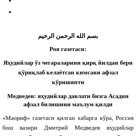
بسم الله الرحمن الرحيم
Роя газетаси:
Яҳудийлар ўз чегараларини қирқ йилдан бери
қўриқлаб келаётган кимсани афзал
кўришяпти
Медведев: яҳудийлар давлати бизга Асадни
афзал билишини маълум қилди
«Маориф» газетаси қилган хабарга кўра, Россия
бош вазири Дмитрий Медведев яҳудийлар