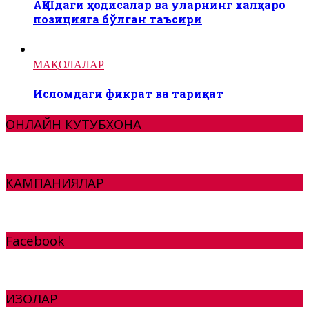
АҚШдаги ҳодисалар ва уларнинг халқаро
позицияга бўлган таъсири
МАҚОЛАЛАР
Исломдаги фикрат ва тариқат
ОНЛАЙН КУТУБХОНА
КАМПАНИЯЛАР
Facebook
ИЗОҲЛАР