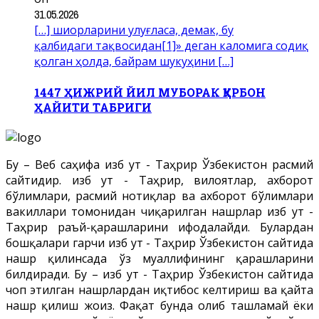
31.05.2026
[…] шиорларини улуғласа, демак, бу
қалбидаги тақвосидан[1]» деган каломига содиқ
қолган ҳолда, байрам шукуҳини […]
1447 ҲИЖРИЙ ЙИЛ МУБОРАК ҚУРБОН
ҲАЙИТИ ТАБРИГИ
Бу – Веб саҳифа Ҳизб ут - Таҳрир Ўзбекистон расмий
сайтидир. Ҳизб ут - Таҳрир, вилоятлар, ахборот
бўлимлари, расмий нотиқлар ва ахборот бўлимлари
вакиллари томонидан чиқарилган нашрлар Ҳизб ут -
Таҳрир раъй-қарашларини ифодалайди. Булардан
бошқалари гарчи Ҳизб ут - Таҳрир Ўзбекистон сайтида
нашр қилинсада ўз муаллифининг қарашларини
билдиради. Бу – Ҳизб ут - Таҳрир Ўзбекистон сайтида
чоп этилган нашрлардан иқтибос келтириш ва қайта
нашр қилиш жоиз. Фақат бунда олиб ташламай ёки