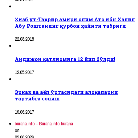
Ҳизб ут-Таҳрир амири олим Ато ибн Халил
Абу Роштанинг қурбон ҳайити табриги
22.08.2018
Андижон қатлиомига 12 йил бўлди!
12.05.2017
Эркак ва аёл ўртасидаги алоқаларни
тартибга солиш
19.06.2017
burana.info - Burana.info burana
on
09.06.2026