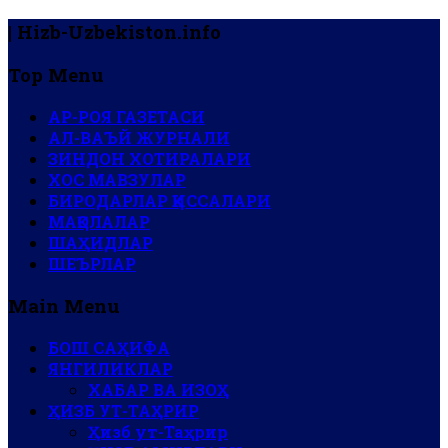
| Hizb-Uzbekiston.info
Top Menu
АР-РОЯ ГАЗЕТАСИ
АЛ-ВАЪЙ ЖУРНАЛИ
ЗИНДОН ХОТИРАЛАРИ
ХОС МАВЗУЛАР
БИРОДАРЛАР ҚИССАЛАРИ
МАҚОЛАЛАР
ШАҲИДЛАР
ШЕЪРЛАР
Main Menu
БОШ САҲИФА
ЯНГИЛИКЛАР
ХАБАР ВА ИЗОҲ
ҲИЗБ УТ-ТАҲРИР
Ҳизб ут-Таҳрир