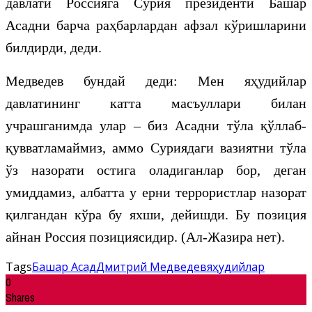
давлати Россияга Сурия президенти Башар
Асадни барча раҳбарлардан афзал кўришларини
билдирди, деди.
Медведев бундай деди: Мен яҳудийлар
давлатининг катта масъуллари билан
учрашганимда улар – биз Асадни тўла қўллаб-
қувватламаймиз, аммо Суриядаги вазиятни тўла
ўз назорати остига оладиганлар бор, деган
умиддамиз, албатта у ерни террористлар назорат
қилгандан кўра бу яхши, дейишди. Бу позиция
айнан Россия позициясидир. (Ал-Жазира нет).
Tags
Башар Асад
Дмитрий Медведев
яҳудийлар
0
Shares