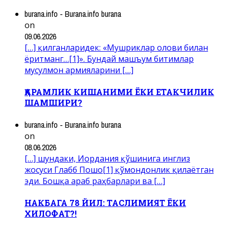
burana.info - Burana.info burana
on
09.06.2026
[…] қилганларидек: «Мушриклар олови билан
ёритманг…[1]». Бундай машъум битимлар
мусулмон армияларини […]
ҚАРАМЛИК КИШАНИМИ ЁКИ ЕТАКЧИЛИК
ШАМШИРИ?
burana.info - Burana.info burana
on
08.06.2026
[…] шундаки, Иордания қўшинига инглиз
жосуси Глабб Пошо[1] қўмондонлик қилаётган
эди. Бошқа араб раҳбарлари ва […]
НАКБАГА 78 ЙИЛ: ТАСЛИМИЯТ ЁКИ
ХИЛОФАТ?!