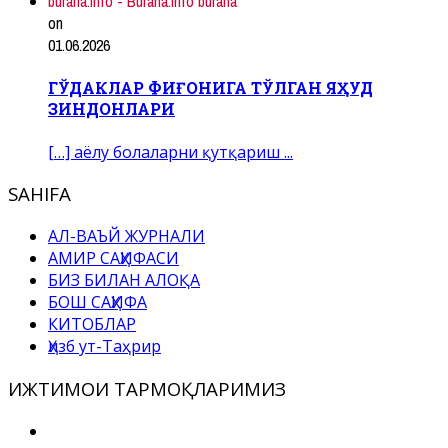
burana.info - Burana.info burana
on
01.06.2026
ГЎДАКЛАР ФИҒОНИГА ТЎЛГАН ЯҲУД
ЗИНДОНЛАРИ
[…] аёлу болаларни қутқариш ...
SAHIFA
АЛ-ВАЪЙ ЖУРНАЛИ
АМИР САҲИФАСИ
БИЗ БИЛАН АЛОҚА
БОШ САҲИФА
КИТОБЛАР
Ҳизб ут-Таҳрир
ИЖТИМОИ ТАРМОҚЛАРИМИЗ