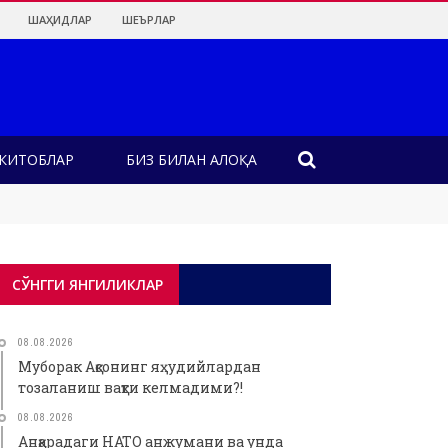
ШАҲИДЛАР
ШЕЪРЛАР
КИТОБЛАР
БИЗ БИЛАН АЛОҚА
СЎНГГИ ЯНГИЛИКЛАР
08.08.2026
Муборак Ақсонинг яҳудийлардан
тозаланиш вақти келмадими?!
08.08.2026
Анқарадаги НАТО анжумани ва унда