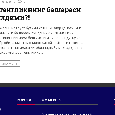
7.03.2020
0
 тенгликнинг башараси
илдими?!
гликнинг башараси очилдими?! 2020 йил Пекин
сининг йигирма беш йиллиги нишонланди. Бу кенг
ябр ойида БМТ томонидан Хитой пойтахти Пекинда
сининг натижаси ҳисобланади. Бу мақсад ҳаётнинг
ида «гендер тенглик»ка ...
READ MORE
POPULAR
COMMENTS
й
Эр аёлига маҳрни бермай
т