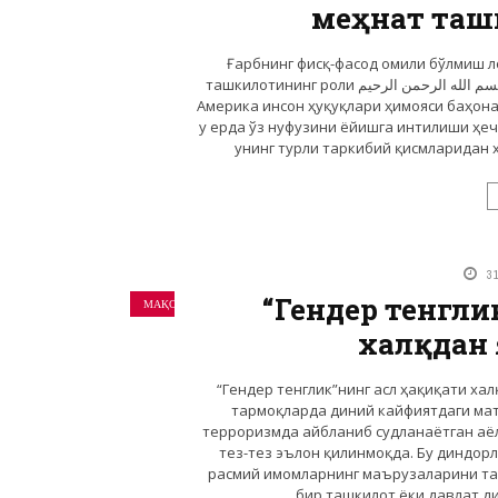
меҳнат таш
Ғарбнинг фисқ-фасод омили бўлмиш 
ташкилотининг роли بسم الله الرحمن الرحيم Ғарбдаги йирик мустамлакачи давлатлар, хусусан
Америка инсон ҳуқуқлари ҳимояси баҳон
у ерда ўз нуфузини ёйишга интилиши ҳеч
унинг турли таркибий қисмларидан ҳ
3
“Гендер тенгли
МАҚОЛАЛАР
халқдан
“Гендер тенглик”нинг асл ҳақиқати халқдан яширилмоқда ِ الرَّحِيم
тармоқларда диний кайфиятдаги мат
терроризмда айбланиб судланаётган аёл
тез-тез эълон қилинмоқда. Бу диндор
расмий имомларнинг маърузаларини тарқ
бир ташкилот ёки давлат ди