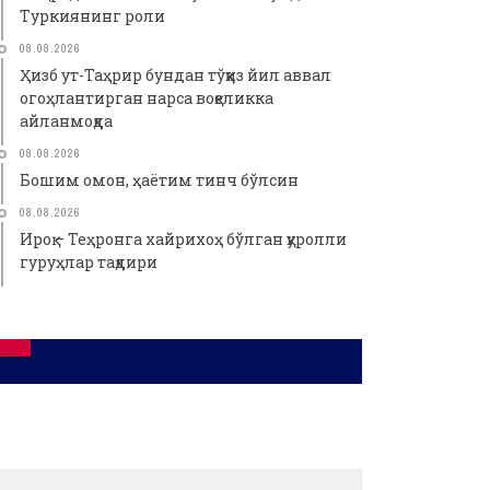
Туркиянинг роли
08.08.2026
Ҳизб ут-Таҳрир бундан тўққиз йил аввал
огоҳлантирган нарса воқеликка
айланмоқда
08.08.2026
Бошим омон, ҳаётим тинч бўлсин
08.08.2026
Ироқ – Теҳронга хайрихоҳ бўлган қуролли
гуруҳлар тақдири