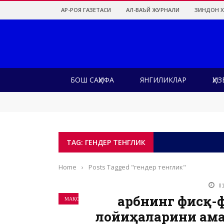
АР-РОЯ ГАЗЕТАСИ
АЛ-ВАЪЙ ЖУРНАЛИ
ЗИНДОН 
БОШ САҲИФА
ЯНГИЛИКЛАР
ҲИЗ
Муборак Ақсонинг яҳудийлардан тозаланиш
Анқарадаги НАТО анжумани ва унда Туркия
Ҳизб ут-Таҳрир бундан тўққиз йил аввал ого
Бошим омон, ҳаётим тинч бўлсин
Ироқ – Теҳронга хайрихоҳ бўлган қуролли гу
TAG: ГЕНДЕР ТЕНГЛИК
Ўзини ўзи банд қилганларга каррасига соли
Оилалар нега пароканда бўлмоқда?
Яҳудийлар билан сулҳ тузиш — шаръан ҳар
Home
›
Posts Tagged "гендер тенглик"
0
Ғарбнинг фисқ
МАҚОЛАЛАР
лойиҳаларини ам