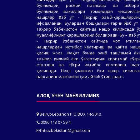
бўлимлари, расмий нотиқлар ва ахборо
бўлимлари вакиллари томонидан чиқарилга
нашрлар Ҳизб ут - Таҳрир раъй-қарашларин
ифодалайди. Булардан бошқалари гарчи Ҳизб ут 
Таҳрир Ўзбекистон сайтида нашр қилинсада ў
муаллифининг қарашларини билдиради. Бу – Ҳизб у
- Таҳрир Ўзбекистон сайтида чоп этилга
нашрлардан иқтибос келтириш ва қайта наш
қилиш жоиз. Фақат бунда олиб ташламай ёк
таъвил қилмай ёки ўзгартириш киритмай тўғр
етказиш ва тўғри иқтибос келтириш шар
қилинади. Нақл қилинган ёки нашр қилинга
нарсанинг манбаини ҳам айтиб ўтиш шарт.
АЛОҚА УЧУН МАНЗИЛИМИЗ
Beirut-Lebanon P.O.BOX 14-5010
0096 113 07 59 4
ht.uzbekistan@gmail.com