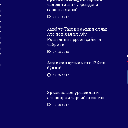
талоқ қилиши тўғрсидаги
т
саволга жавоб
н
и
08.01.2017
-
з
Ҳизб ут-Таҳрир амири олим
т
Ато ибн Халил Абу
н
Роштанинг қурбон ҳайити
р
табриги
и
22.08.2018
и
т
Андижон қатлиомига 12 йил
н
бўлди!
12.05.2017
Эркак ва аёл ўртасидаги
алоқаларни тартибга солиш
19.06.2017