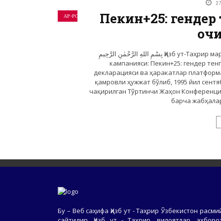
2
Пекин+25: гендер
АР-РОЯ ГАЗЕТАСИ
оч
بِسْمِ اللهِ الرَّحْمٰنِ الرَّحِيمِ Ҳизб ут-Таҳрир марказий матбуот бўлими хотин-қизлар қанотининг
кампанияси: Пекин+25: гендер тен
декларацияси ва ҳаракатлар платформа
қамровли ҳужжат бўлиб, 1995 йил сент
чақирилган Тўртинчи Жаҳон Конференция
барча жабҳалар
Бу – Веб саҳифа Ҳизб ут - Таҳрир Ўзбекистон расми
сайтидир. Ҳизб ут - Таҳрир, вилоятлар, ахборо