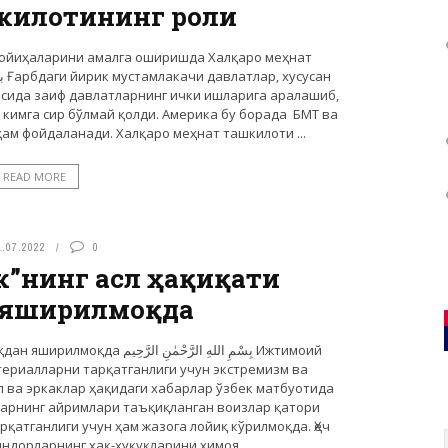
килотининг роли
лойиҳаларини амалга оширишда Халқаро меҳнат
асида заиф давлатларнинг ички ишларига аралашиб,
 кимга сир бўлмай қолди. Америка бу борада БМТ ва
ам фойдаланади. Халқаро меҳнат ташкилоти ...
READ MORE
1.07.2022
0
к”нинг асл ҳақиқати
 яширилмоқда
بِسْمِ اللهِ الرَّحْمٰن Ижтимоий
ериалларни тарқатганлиги учун экстремизм ва
 ва эркаклар ҳақидаги хабарлар ўзбек матбуотида
ларнинг айримлари таъқиқланган воизлар қатори
атганлиги учун ҳам жазога лойиқ кўрилмоқда. Ҳеч
ндорларнинг ҳақ-ҳуқуқларини ҳимоя ...