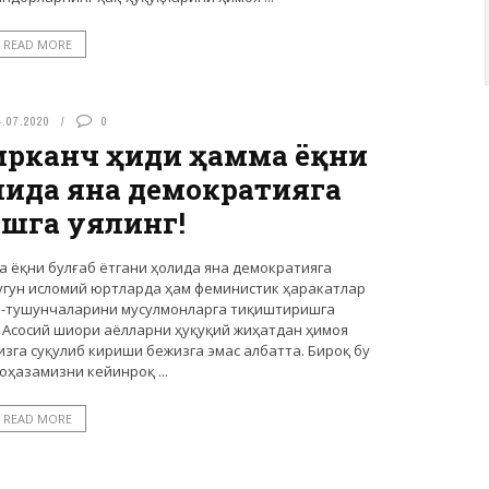
READ MORE
4.07.2020
0
ирканч ҳиди ҳамма ёқни
лида яна демократияга
шга уялинг!
а ёқни булғаб ётгани ҳолида яна демократияга
кр-тушунчаларини мусулмонларга тиқиштиришга
 Асосий шиори аёлларни ҳуқуқий жиҳатдан ҳимоя
зга суқулиб кириши бежизга эмас албатта. Бироқ бу
оҳазамизни кейинроқ ...
READ MORE