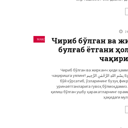
2
Чириб бўлган ва ж
МАҚОЛАЛАР
булғаб ётгани ҳо
чақири
Чириб бўлган ва жирканч ҳиди ҳамм
чақиришга уялинг! بِسْمِ اللهِ الرَّحْمٰنِ الرَّحِيم Бугун исломий юртларда ҳам феминистик ҳаракатлар
бўй кўрсатиб, ўзларининг бузуқ фи
уринаётганларига гувоҳ бўлмоқдамиз.
қилиш бўлган ушбу ҳаракатларнинг орами
ҳақидаги мул