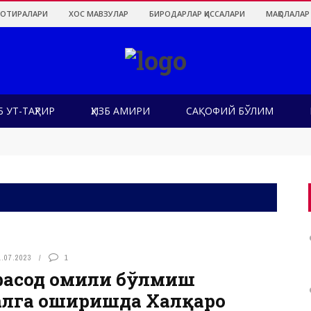
ХОТИРАЛАРИ
ХОС МАВЗУЛАР
БИРОДАРЛАР ҚИССАЛАРИ
МАҚОЛАЛАР
Б УТ-ТАҲРИР
ҲИЗБ АМИРИ
САҚОФИЙ БЎЛИМ
 вақти келмадими?!
нинг роли
ҳлантирган нарса воқеликка айланмоқда
руҳлар тақдири
қ юкламаси: ушбу таклиф ортида нима ётибди?
ом ва сиёсий жиҳатдан хатардир
1.07.2023
1
-фасод омили бўлмиш
алга оширишда Халқаро