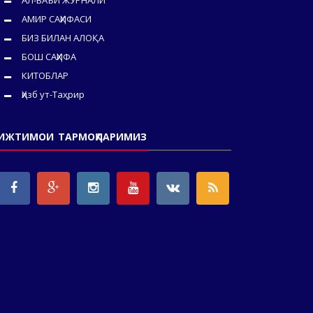
АЛ-ВАЪЙ ЖУРНАЛИ
АМИР САҲИФАСИ
БИЗ БИЛАН АЛОҚА
БОШ САҲИФА
КИТОБЛАР
Ҳизб ут-Таҳрир
ИЖТИМОИ ТАРМОҚЛАРИМИЗ