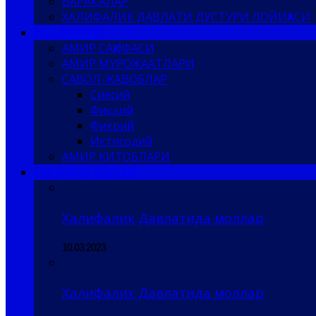
ВАРАҚАЛАР
ХАЛИФАЛИК ДАВЛАТИ ДУСТУРИ ЛОЙИҲАСИ
ҲИЗБ АМИРИ
АМИР САҲИФАСИ
АМИР МУРОЖААТЛАРИ
САВОЛ-ЖАВОБЛАР
Сиёсий
Фиқҳий
Фикрий
Иқтисодий
АМИР КИТОБЛАРИ
САҚОФИЙ БЎЛИМ
Халифалик Давлатида моллар
10.03.2023
Халифалик Давлатида моллар