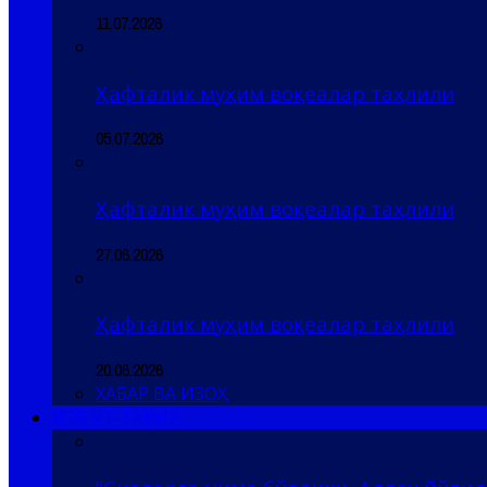
11.07.2026
Ҳафталик муҳим воқеалар таҳлили
05.07.2026
Ҳафталик муҳим воқеалар таҳлили
27.06.2026
Ҳафталик муҳим воқеалар таҳлили
20.06.2026
ХАБАР ВА ИЗОҲ
ҲИЗБ УТ-ТАҲРИР