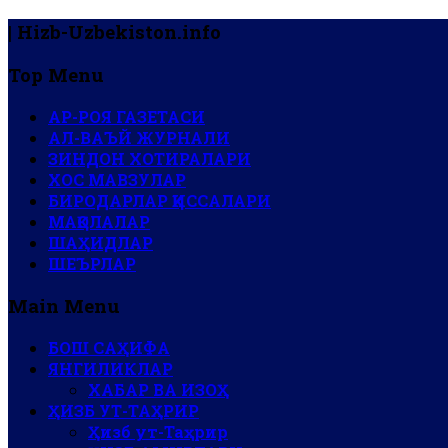
| Hizb-Uzbekiston.info
Top Menu
АР-РОЯ ГАЗЕТАСИ
АЛ-ВАЪЙ ЖУРНАЛИ
ЗИНДОН ХОТИРАЛАРИ
ХОС МАВЗУЛАР
БИРОДАРЛАР ҚИССАЛАРИ
МАҚОЛАЛАР
ШАҲИДЛАР
ШЕЪРЛАР
Main Menu
БОШ САҲИФА
ЯНГИЛИКЛАР
ХАБАР ВА ИЗОҲ
ҲИЗБ УТ-ТАҲРИР
Ҳизб ут-Таҳрир