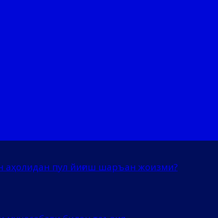
н аҳолидан пул йиғиш шаръан жоизми?