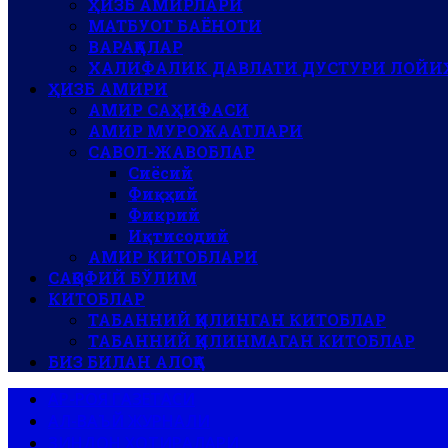
ҲИЗБ АМИРЛАРИ
МАТБУОТ БАЁНОТИ
ВАРАҚАЛАР
ХАЛИФАЛИК ДАВЛАТИ ДУСТУРИ ЛОЙИ
ҲИЗБ АМИРИ
АМИР САҲИФАСИ
АМИР МУРОЖААТЛАРИ
САВОЛ-ЖАВОБЛАР
Сиёсий
Фиқҳий
Фикрий
Иқтисодий
АМИР КИТОБЛАРИ
САҚОФИЙ БЎЛИМ
КИТОБЛАР
ТАБАННИЙ ҚИЛИНГАН КИТОБЛАР
ТАБАННИЙ ҚИЛИНМАГАН КИТОБЛАР
БИЗ БИЛАН АЛОҚА
АР-РОЯ ГАЗЕТАСИ
АЛ-ВАЪЙ ЖУРНАЛИ
ЗИНДОН ХОТИРАЛАРИ