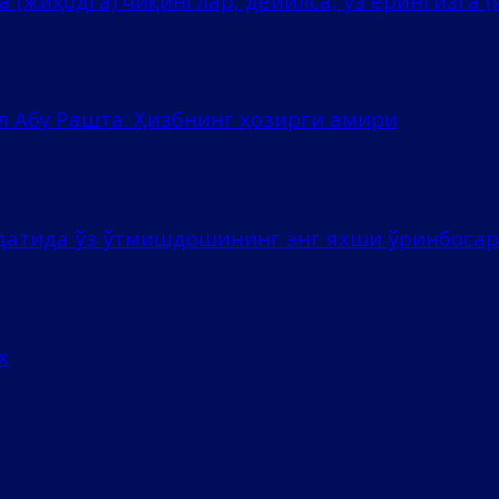
 (жиҳодга) чиқинглар, дейилса, ўз ерингизга (я
л Абу Рашта: Ҳизбнинг ҳозирги амири
ёдатида ўз ўтмишдошининг энг яхши ўринбоса
х