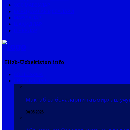
ХОС МАВЗУЛАР
БИРОДАРЛАР ҚИССАЛАРИ
МАҚОЛАЛАР
ШАҲИДЛАР
ШЕЪРЛАР
| Hizb-Uzbekiston.info
БОШ САҲИФА
ЯНГИЛИКЛАР
Мактаб ва боғчаларни таъмирлаш учу
04.08.2026