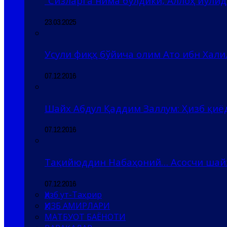
“Сизларга нима бўлдики, Аллоҳ йўлида
23.03.2025
Усули фиқҳ бўйича олим Ато ибн Хали
07.12.2016
Шайх Абдул Қаддим Заллум: Ҳизб қи
07.12.2016
Тақийюддин Набаҳоний… Асосчи шай
07.12.2016
Ҳизб ут-Таҳрир
ҲИЗБ АМИРЛАРИ
МАТБУОТ БАЁНОТИ