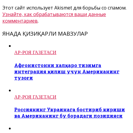
Этот сайт использует Akismet для борьбы со спамом.
Узнайте, как обрабатываются ваши данные
комментариев
.
ЯНАДА ҚИЗИҚАРЛИ МАВЗУЛАР
АР-РОЯ ГАЗЕТАСИ
Афғонистонни халқаро тизимга
интеграция қилиш учун Американинг
тузоғи
АР-РОЯ ГАЗЕТАСИ
Россиянинг Украинага бостириб кириши
ва Американинг бу борадаги позицияси