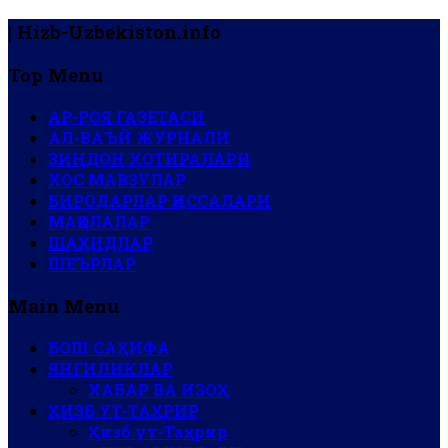
| Hizb-Uzbekiston.info
Top Menu
АР-РОЯ ГАЗЕТАСИ
АЛ-ВАЪЙ ЖУРНАЛИ
ЗИНДОН ХОТИРАЛАРИ
ХОС МАВЗУЛАР
БИРОДАРЛАР ҚИССАЛАРИ
МАҚОЛАЛАР
ШАҲИДЛАР
ШЕЪРЛАР
Main Menu
БОШ САҲИФА
ЯНГИЛИКЛАР
ХАБАР ВА ИЗОҲ
ҲИЗБ УТ-ТАҲРИР
Ҳизб ут-Таҳрир