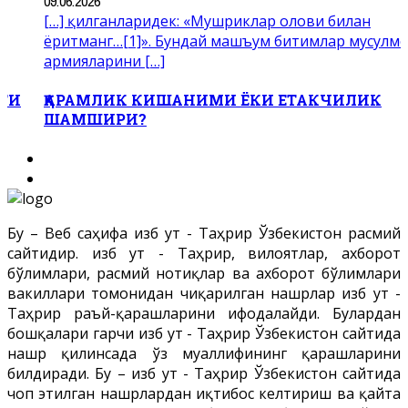
09.06.2026
[…] қилганларидек: «Мушриклар олови билан
қ
ёритманг…[1]». Бундай машъум битимлар мусулм
армияларини […]
ИТИ
ҚАРАМЛИК КИШАНИМИ ЁКИ ЕТАКЧИЛИК
ШАМШИРИ?
Бу – Веб саҳифа Ҳизб ут - Таҳрир Ўзбекистон расмий
сайтидир. Ҳизб ут - Таҳрир, вилоятлар, ахборот
бўлимлари, расмий нотиқлар ва ахборот бўлимлари
вакиллари томонидан чиқарилган нашрлар Ҳизб ут -
Таҳрир раъй-қарашларини ифодалайди. Булардан
бошқалари гарчи Ҳизб ут - Таҳрир Ўзбекистон сайтида
нашр қилинсада ўз муаллифининг қарашларини
билдиради. Бу – Ҳизб ут - Таҳрир Ўзбекистон сайтида
чоп этилган нашрлардан иқтибос келтириш ва қайта