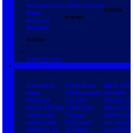
аҳолидан пул
билан таъзия
01.08.2026
йиғиш
01.08.2026
шаръан
жоизми?
04.08.2026
ХАБАР ВА ИЗОҲ
ҲИЗБ УТ-ТАҲРИР
“Сизларга
Усули фиқҳ
Шайх Абд
нима
бўйича олим
Қаддим
бўлдики,
Ато ибн
Заллум: Ҳ
Аллоҳ йўлида
Халил Абу
қиёдатида
(жиҳодга)
Рашта:
ўтмишдош
чиқинглар,
Ҳизбнинг
энг яхши
дейилса, ўз
ҳозирги
ўринбоса