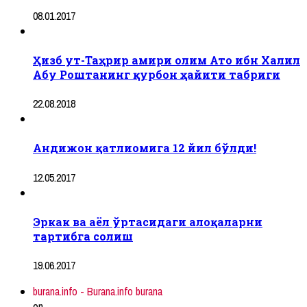
08.01.2017
Ҳизб ут-Таҳрир амири олим Ато ибн Халил
Абу Роштанинг қурбон ҳайити табриги
22.08.2018
Андижон қатлиомига 12 йил бўлди!
12.05.2017
Эркак ва аёл ўртасидаги алоқаларни
тартибга солиш
19.06.2017
burana.info - Burana.info burana
on