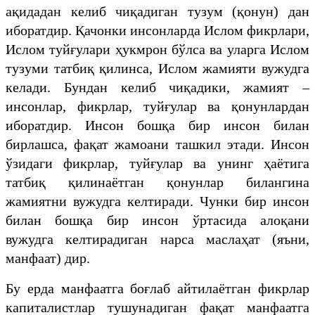
ақидадан келиб чиқадиган тузум (қонун) дан
иборатдир. Қачонки инсонларда Ислом фикрлари,
Ислом туйғулари ҳукмрон бўлса ва уларга Ислом
тузуми татбиқ қилинса, Ислом жамияти вужудга
келади. Бундан келиб чиқадики, жамият –
инсонлар, фикрлар, туйғулар ва қонунлардан
иборатдир. Инсон бошқа бир инсон билан
бирлашса, фақат жамоани ташкил этади. Инсон
ўзидаги фикрлар, туйғулар ва унинг ҳаётига
татбиқ қилинаётган қонунлар билангина
жамиятни вужудга келтиради. Чунки бир инсон
билан бошқа бир инсон ўртасида алоқани
вужудга келтирадиган нарса маслаҳат (яъни,
манфаат) дир.
Бу ерда манфаатга боғлаб айтилаётган фикрлар
капиталистлар тушунадиган фақат манфаатга