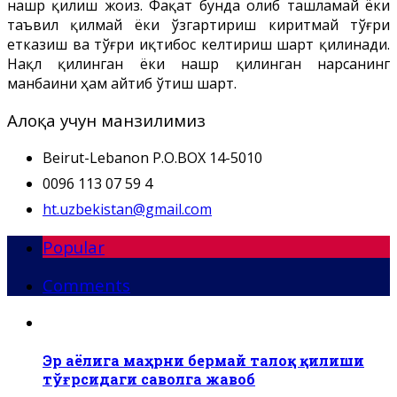
нашр қилиш жоиз. Фақат бунда олиб ташламай ёки
таъвил қилмай ёки ўзгартириш киритмай тўғри
етказиш ва тўғри иқтибос келтириш шарт қилинади.
Нақл қилинган ёки нашр қилинган нарсанинг
манбаини ҳам айтиб ўтиш шарт.
Алоқа учун манзилимиз
Beirut-Lebanon P.O.BOX 14-5010
0096 113 07 59 4
ht.uzbekistan@gmail.com
Popular
Comments
Эр аёлига маҳрни бермай талоқ қилиши
тўғрсидаги саволга жавоб