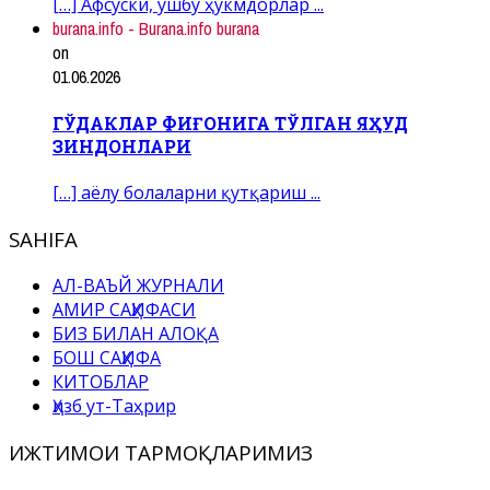
[…] Афсуски, ушбу ҳукмдорлар ...
burana.info - Burana.info burana
on
01.06.2026
ГЎДАКЛАР ФИҒОНИГА ТЎЛГАН ЯҲУД
ЗИНДОНЛАРИ
[…] аёлу болаларни қутқариш ...
SAHIFA
АЛ-ВАЪЙ ЖУРНАЛИ
АМИР САҲИФАСИ
БИЗ БИЛАН АЛОҚА
БОШ САҲИФА
КИТОБЛАР
Ҳизб ут-Таҳрир
ИЖТИМОИ ТАРМОҚЛАРИМИЗ