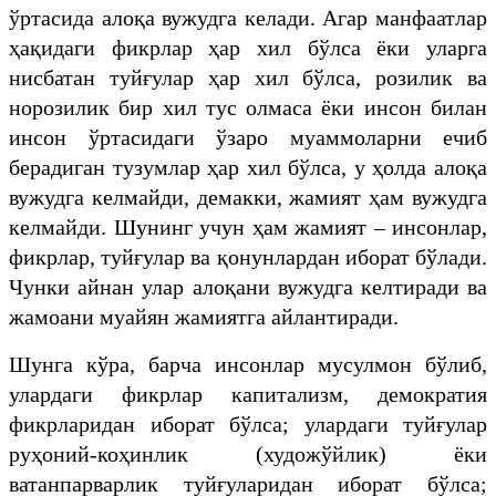
ўртасида алоқа вужудга келади. Агар манфаатлар
ҳақидаги фикрлар ҳар хил бўлса ёки уларга
нисбатан туйғулар ҳар хил бўлса, розилик ва
норозилик бир хил тус олмаса ёки инсон билан
инсон ўртасидаги ўзаро муаммоларни ечиб
берадиган тузумлар ҳар хил бўлса, у ҳолда алоқа
вужудга келмайди, демакки, жамият ҳам вужудга
келмайди. Шунинг учун ҳам жамият – инсонлар,
фикрлар, туйғулар ва қонунлардан иборат бўлади.
Чунки айнан улар алоқани вужудга келтиради ва
жамоани муайян жамиятга айлантиради.
Шунга кўра, барча инсонлар мусулмон бўлиб,
улардаги фикрлар капитализм, демократия
фикрларидан иборат бўлса; улардаги туйғулар
руҳоний-коҳинлик (художўйлик) ёки
ватанпарварлик туйғуларидан иборат бўлса;