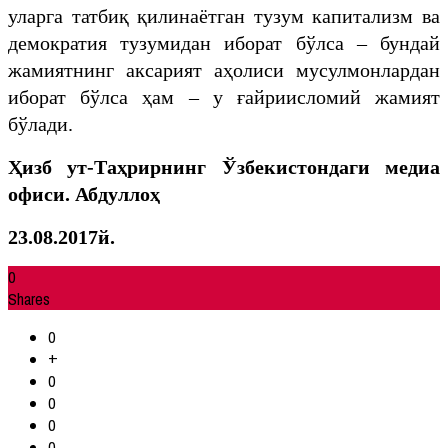
уларга татбиқ қилинаётган тузум капитализм ва
демократия тузумидан иборат бўлса – бундай
жамиятнинг аксарият аҳолиси мусулмонлардан
иборат бўлса ҳам – у ғайриисломий жамият
бўлади.
Ҳизб ут-Таҳрирнинг Ўзбекистондаги медиа
офиси. Абдуллоҳ
23.08.2017й.
0
Shares
0
+
0
0
0
0