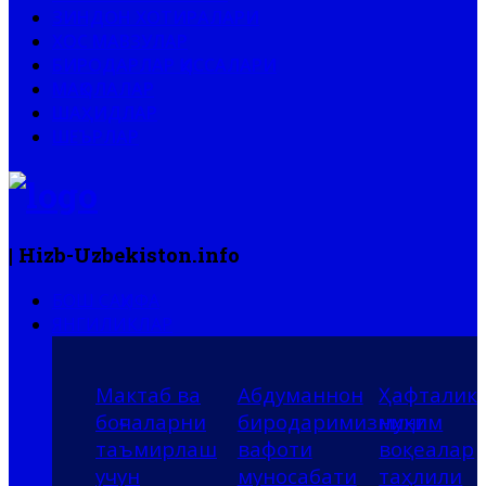
ЗИНДОН ХОТИРАЛАРИ
ХОС МАВЗУЛАР
БИРОДАРЛАР ҚИССАЛАРИ
МАҚОЛАЛАР
ШАҲИДЛАР
ШЕЪРЛАР
| Hizb-Uzbekiston.info
БОШ САҲИФА
ЯНГИЛИКЛАР
Мактаб ва
Абдуманнон
Ҳафталик
боғчаларни
биродаримизнинг
муҳим
таъмирлаш
вафоти
воқеалар
учун
муносабати
таҳлили