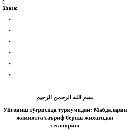
0
Share:
بسم الله الرحمن الرحيم
Уйғониш тўғрисида туркумидан:
М
абдаларни
жамиятга таъриф бериш жи
ҳ
атидан
текшириш