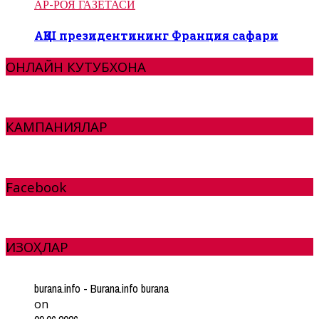
АР-РОЯ ГАЗЕТАСИ
АҚШ президентининг Франция сафари
ОНЛАЙН КУТУБХОНА
КАМПАНИЯЛАР
Facebook
ИЗОҲЛАР
burana.info - Burana.info burana
on