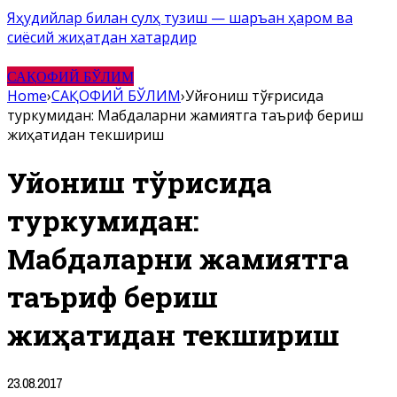
Яҳудийлар билан сулҳ тузиш — шаръан ҳаром ва
сиёсий жиҳатдан хатардир
САҚОФИЙ БЎЛИМ
Home
›
САҚОФИЙ БЎЛИМ
›
Уйғониш тўғрисида
туркумидан: Мабдаларни жамиятга таъриф бериш
жиҳатидан текшириш
Уйғониш тўғрисида
туркумидан:
Мабдаларни жамиятга
таъриф бериш
жиҳатидан текшириш
23.08.2017