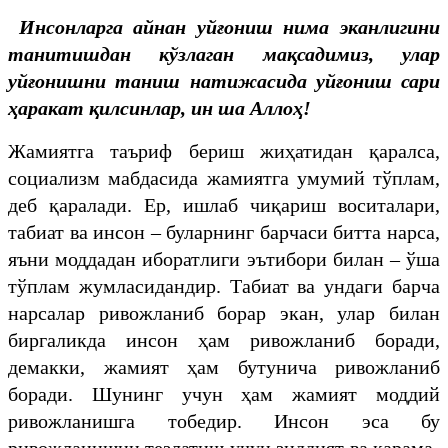
Инсонларга айнан уйғониш нима эканлигини
танитишдан кўзлаган мақсадимиз, улар
уйғонишни таниш натижасида уйғониш сари
ҳаракат қилсинлар, ин ша Аллоҳ!
Жамиятга таъриф бериш жиҳатидан қаралса,
социализм мабдасида жамиятга умумий тўплам,
деб қаралади. Ер, ишлаб чиқариш воситалари,
табиат ва инсон – буларнинг барчаси битта нарса,
яъни моддадан иборатлиги эътибори билан – ўша
тўплам жумласидандир. Табиат ва ундаги барча
нарсалар ривожланиб борар экан, улар билан
биргаликда инсон ҳам ривожланиб боради,
демакки, жамият ҳам бутунича ривожланиб
боради. Шунинг учун ҳам жамият моддий
ривожланишга тобедир. Инсон эса бу
ривожланишни тезлатиш учун зиддият ва қарама-