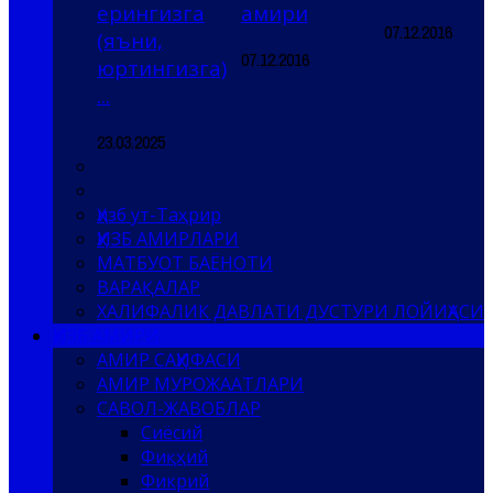
ерингизга
амири
07.12.2016
(яъни,
07.12.2016
юртингизга)
...
23.03.2025
Ҳизб ут-Таҳрир
ҲИЗБ АМИРЛАРИ
МАТБУОТ БАЁНОТИ
ВАРАҚАЛАР
ХАЛИФАЛИК ДАВЛАТИ ДУСТУРИ ЛОЙИҲАСИ
ҲИЗБ АМИРИ
АМИР САҲИФАСИ
АМИР МУРОЖААТЛАРИ
САВОЛ-ЖАВОБЛАР
Сиёсий
Фиқҳий
Фикрий