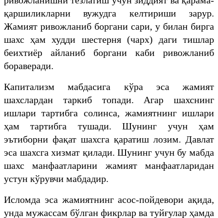
қаршиликларни вужудга келтириши зарур.
Жамият ривожланиб боргани сари, у билан бирга
шахс ҳам худди шестерня (чарх) даги тишлар
беихтиёр айланиб боргани каби ривожланиб
бораверади.
Капитализм мабдасига кўра эса жамият
шахслардан таркиб топади. Агар шахснинг
ишлари тартибга солинса, жамиятнинг ишлари
ҳам тартибга тушади. Шунинг учун ҳам
эътиборни фақат шахсга қаратиш лозим. Давлат
эса шахсга хизмат қилади. Шунинг учун бу мабда
шахс манфаатларини жамият манфаатларидан
устун кўрувчи мабдадир.
Исломда эса жамиятнинг асос-пойдевори ақида,
унда мужассам бўлган фикрлар ва туйғулар ҳамда