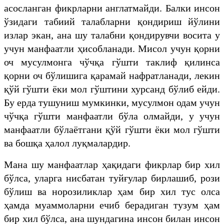
асосланган фикрларни англатмайди. Балки инсон
ўзидаги табиий талабларни қондириш йўлини
излар экан, ана шу талабни қондирувчи восита у
учун манфаатли ҳисобланади. Мисол учун қорни
оч мусулмонга чўчқа гўшти таклиф қилинса
қорни оч бўлишига қарамай нафратланади, лекин
қўй гўшти ёки мол гўштини хурсанд бўлиб ейди.
Бу ерда тушуниш мумкинки, мусулмон одам учун
чўчқа гўшти манфаатли бўла олмайди, у учун
манфаатли бўлаётгани қўй гўшти ёки мол гўшти
ва бошқа ҳалол луқмалардир.
Мана шу манфаатлар ҳақидаги фикрлар бир хил
бўлса, уларга нисбатан туйғулар бирлашиб, рози
бўлиш ва норозиликлар ҳам бир хил тус олса
ҳамда муаммоларни ечиб берадиган тузум ҳам
бир хил бўлса, ана шундагина инсон билан инсон