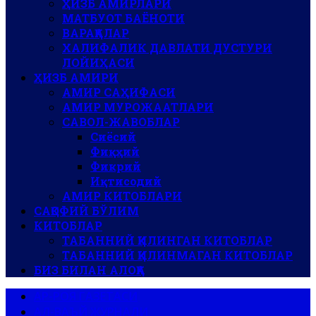
ҲИЗБ АМИРЛАРИ
МАТБУОТ БАЁНОТИ
ВАРАҚАЛАР
ХАЛИФАЛИК ДАВЛАТИ ДУСТУРИ
ЛОЙИҲАСИ
ҲИЗБ АМИРИ
АМИР САҲИФАСИ
АМИР МУРОЖААТЛАРИ
САВОЛ-ЖАВОБЛАР
Сиёсий
Фиқҳий
Фикрий
Иқтисодий
АМИР КИТОБЛАРИ
САҚОФИЙ БЎЛИМ
КИТОБЛАР
ТАБАННИЙ ҚИЛИНГАН КИТОБЛАР
ТАБАННИЙ ҚИЛИНМАГАН КИТОБЛАР
БИЗ БИЛАН АЛОҚА
АР-РОЯ ГАЗЕТАСИ
АЛ-ВАЪЙ ЖУРНАЛИ