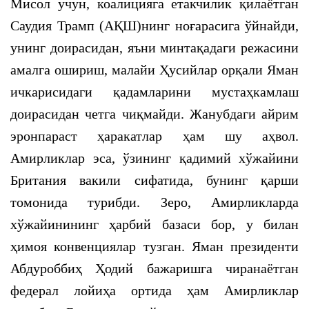
Мисол учун, коалицияга етакчилик қилаётган
Саудия Трамп (АҚШ)нинг ноғарасига ўйнайди,
унинг доирасидан, яъни минтақадаги режасини
амалга ошириш, малайи Ҳусийлар орқали Яман
ичкарисидаги қадамларини мустаҳкамлаш
доирасидан четга чиқмайди. Жанубдаги айрим
эронпараст ҳаракатлар ҳам шу аҳвол.
Амирликлар эса, ўзининг қадимий хўжайини
Британия вакили сифатида, бунинг қарши
томонида турибди. Зеро, Амирликларда
хўжайинининг ҳарбий базаси бор, у билан
ҳимоя конвенциялар тузган. Яман президенти
Абдуроббиҳ Ҳодий бажаришга чиранаётган
федерал лойиҳа ортида ҳам Амирликлар