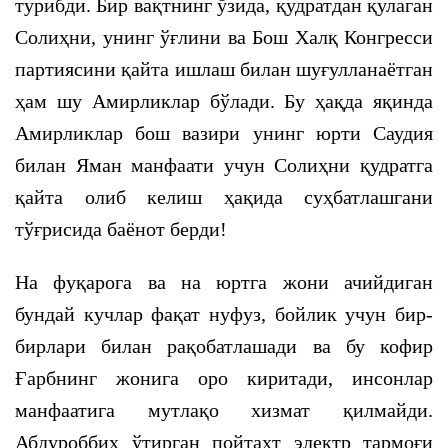
турибди. Бир вақтнинг ўзида, қудратдан қулаган
Солиҳни, унинг ўғлини ва Бош Халқ Конгресси
партиясини қайта ишлаш билан шуғулланаётган
ҳам шу Амирликлар бўлади. Бу ҳақда яқинда
Амирликлар бош вазири унинг юрти Саудия
билан Яман манфаати учун Солиҳни қудратга
қайта олиб келиш ҳақида суҳбатлашгани
тўғрисида баёнот берди!
На фуқарога ва на юртга жони ачийдиган
бундай кучлар фақат нуфуз, бойлик учун бир-
бирлари билан рақобатлашади ва бу кофир
Ғарбнинг жонига оро киритади, инсонлар
манфаатига мутлақо хизмат қилмайди.
Абдуроббиҳ ўтирган пойтахт электр тармоғи