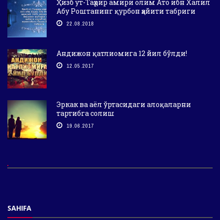
Ҳизб ут-Таҳрир амири олим Ато ибн Халил
Абу Роштанинг қурбон ҳайити табриги
22.08.2018
Андижон қатлиомига 12 йил бўлди!
12.05.2017
Эркак ва аёл ўртасидаги алоқаларни
тартибга солиш
19.06.2017
SAHIFA