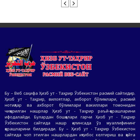
Бу – Веб саҳифа Ҳизб ут - Таҳрир Ўзбекистон расмий сайтидир.
Ҳизб ут - Таҳрир, вилоятлар, ахборот бўлимлари, расмий
нотиқлар ва ахборот бўлимлари вакиллари томонидан
чиқарилган нашрлар Ҳизб ут - Таҳрир раъй-қарашларини
ифодалайди. Булардан бошқалари гарчи Ҳизб ут - Таҳрир
Ўзбекистон сайтида нашр қилинсада ўз муаллифининг
қарашларини билдиради. Бу – Ҳизб ут - Таҳрир Ўзбекистон
сайтида чоп этилган нашрлардан иқтибос келтириш ва қайта