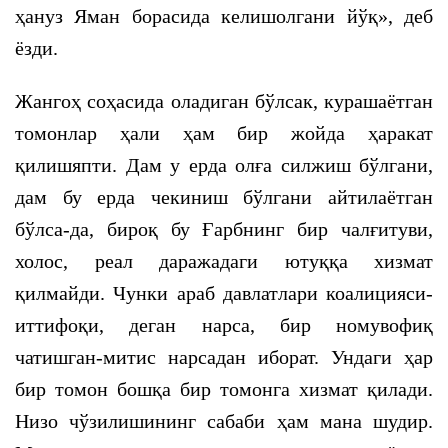
ҳануз Яман борасида келишолгани йўқ», деб
ёзди.
Жангоҳ соҳасида оладиган бўлсак, курашаётган
томонлар ҳали ҳам бир жойда ҳаракат
қилишяпти. Дам у ерда олға силжиш бўлгани,
дам бу ерда чекиниш бўлгани айтилаётган
бўлса-да, бироқ бу Ғарбнинг бир чалғитуви,
холос, реал даражадаги ютуққа хизмат
қилмайди. Чунки араб давлатлари коалицияси-
иттифоқи, деган нарса, бир номувофиқ
чатишган-митис нарсадан иборат. Ундаги ҳар
бир томон бошқа бир томонга хизмат қилади.
Низо чўзилишининг сабаби ҳам мана шудир.