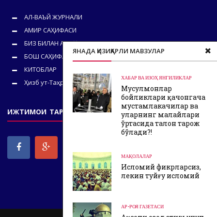
АЛ-ВАЪЙ ЖУРНАЛИ
АМИР САҲИФАСИ
БИЗ БИЛАН АЛОҚА
ЯНАДА ҚИЗИҚАРЛИ МАВЗУЛАР
БОШ САҲИФА
КИТОБЛАР
ХАБАР ВА ИЗОҲ
ЯНГИЛИКЛАР
Ҳизб ут-Таҳрир
Мусулмонлар
бойликлари қачонгача
мустамлакачилар ва
ИЖТИМОИ ТАРМОҚЛАРИМИЗ
уларнинг малайлари
ўртасида талон тарож
бўлади?!
МАҚОЛАЛАР
Исломий фикрларсиз,
лекин туйғу исломий
АР-РОЯ ГАЗЕТАСИ