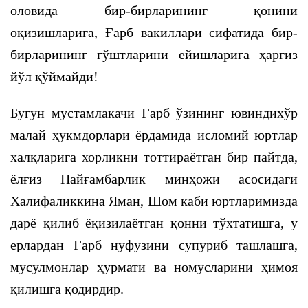
оловида бир-бирларининг қонини
оқизишларига, Ғарб вакиллари сифатида бир-
бирларининг гўштларини ейишларига ҳаргиз
йўл қўймайди!
Бугун мустамлакачи Ғарб ўзининг ювиндихўр
малай ҳукмдорлари ёрдамида исломий юртлар
халқларига хорликни тоттираётган бир пайтда,
ёлғиз Пайғамбарлик минҳожи асосидаги
Халифаликкина Яман, Шом каби юртларимизда
дарё қилиб ёқизилаётган қонни тўхтатишга, у
ерлардан Ғарб нуфузини супуриб ташлашга,
мусулмонлар ҳурмати ва номусларини ҳимоя
қилишга қодирдир.