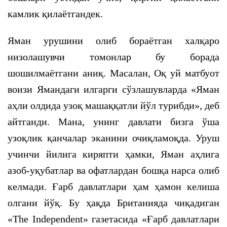
камлик қилаётгандек.
Яман урушини олиб бораётган халқаро
низолашувчи томонлар бу борада
шошилмаётгани аниқ. Масалан, Оқ уй матбуот
воизи Ямандаги илгарги сўзлашувларда «Яман
аҳли олдида узоқ машаққатли йўл турибди», деб
айтганди. Мана, унинг давлати бизга ўша
узоқлик қанчалар эканини очиқламоқда. Уруш
учинчи йилига киряпти ҳамки, Яман аҳлига
азоб-уқубатлар ва офатлардан бошқа нарса олиб
келмади. Ғарб давлатлари ҳам ҳамон келиша
олгани йўқ. Бу ҳақда Британияда чиқадиган
«The Independent» газетасида «Ғарб давлатлари