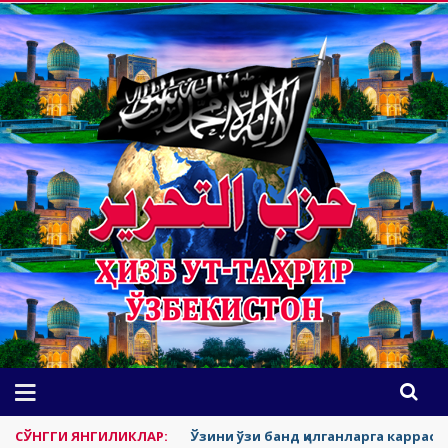
СЎНГГИ ЯНГИЛИКЛАР:
Ўзини ўзи банд қилганларга каррас