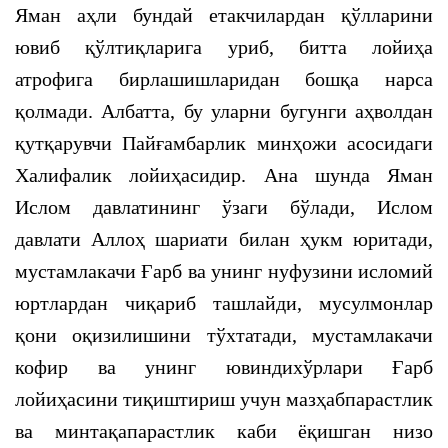
Яман аҳли бундай етакчилардан қўлларини
ювиб қўлтиқларига уриб, битта лойиҳа
атрофига бирлашишларидан бошқа нарса
қолмади. Албатта, бу уларни бугунги аҳволдан
қутқарувчи Пайғамбарлик минҳожи асосидаги
Халифалик лойиҳасидир. Ана шунда Яман
Ислом давлатининг ўзаги бўлади, Ислом
давлати Аллоҳ шариати билан ҳукм юритади,
мустамлакачи Ғарб ва унинг нуфузини исломий
юртлардан чиқариб ташлайди, мусулмонлар
қони оқизилишини тўхтатади, мустамлакачи
кофир ва унинг ювиндихўрлари Ғарб
лойиҳасини тиқиштириш учун мазҳабпарастлик
ва минтақапарастлик каби ёқишган низо