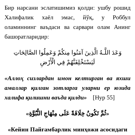
Бир нарсани эслатишимиз қолди: ушбу рошид
Халифалик хаёл эмас, йўқ, у Роббул
оламиннинг ваъдаси ва сарвари олам Aнинг
башоратларидир:
وَعَدَ اللَّـهُ الَّذِينَ آمَنُوا مِنكُمْ وَعَمِلُوا الصَّالِحَاتِ
لَيَسْتَخْلِفَنَّهُمْ فِي الْأَرْضِ
«
Аллоҳ сизлардан имон келтирган ва яхши
амаллар қилган зотларга уларни ер юзида
халифа қилишни ваъда қилди»
[Нур 55]
«ثُمَّ تَكُونُ خِلَافَةً عَلَى مِنْهَاجِ النُّبُوَّةِ»
«Кейин Пайғамбарлик минҳожи асосидаги