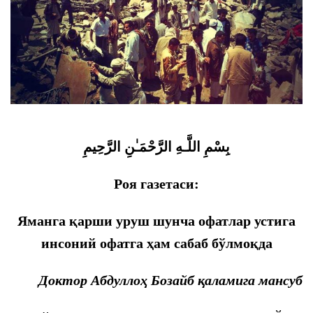
بِسْمِ اللَّـهِ الرَّحْمَـٰنِ الرَّحِيمِ
Роя газетаси:
Яманга қарши уруш шунча офатлар устига
инсоний офатга ҳам сабаб бўлмоқда
Доктор Абдуллоҳ Бозайб қаламига мансуб