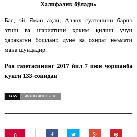
Халифалик бўлади»
Бас, эй Яман аҳли, Аллоҳ султонини барпо
этиш ва шариатини ҳоким қилиш учун
ҳаракатни бошланг, дунё ва охират неъмати
мана шундадир.
Роя газетасининг 2017 йил 7 июн чоршанба
кунги 133-сонидан
TAGS
ЯМАНГА ҚАРШИ УРУШ
0