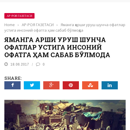
АР-РОЯ ГАЗЕТАСИ
Home
›
АР-РОЯ ГАЗЕТАСИ
›
Яманга қарши уруш шунча офатлар
устига инсоний офатга ҳам сабаб бўлмоқда
ЯМАНГА ҚАРШИ УРУШ ШУНЧА
ОФАТЛАР УСТИГА ИНСОНИЙ
ОФАТГА ҲАМ САБАБ БЎЛМОҚДА
18.06.2017
0
SHARE: