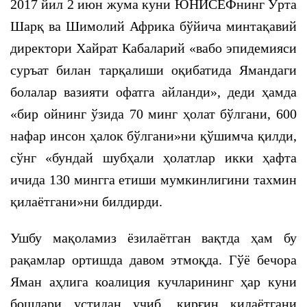
2017 йил 2 июн жума куни ЮНИСЕФнинг Ўрта
Шарқ ва Шимолий Африка бўйича минтақавий
директори Хайрат Кабаларий «вабо эпидемияси
суръат билан тарқалиши оқибатида Ямандаги
болалар вазияти офатга айланди», деди ҳамда
«бир ойнинг ўзида 70 минг ҳолат бўлгани, 600
нафар инсон ҳалок бўлгани»ни қўшимча қилди,
сўнг «бундай шубҳали ҳолатлар икки ҳафта
ичида 130 мингга етиши мумкинлигини тахмин
қилаётгани»ни билдирди.
Ушбу мақоламиз ёзилаётган вақтда ҳам бу
рақамлар ортишда давом этмоқда. Гўё бечора
Яман аҳлига коалиция кучларининг ҳар куни
бошлари устидан учиб, қирғин қилаётгани