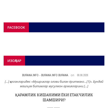
FACEBOOK
ИЗОҲЛАР
on
BURANA.INFO - BURANA.INFO BURANA
09.06.2026
н
[…] қилганларидек: «Мушриклар олови билан ёритманг…[1]». Бундай
машъум битимлар мусулмон армияларини […]
ҚАРАМЛИК КИШАНИМИ ЁКИ ЕТАКЧИЛИК
ШАМШИРИ?