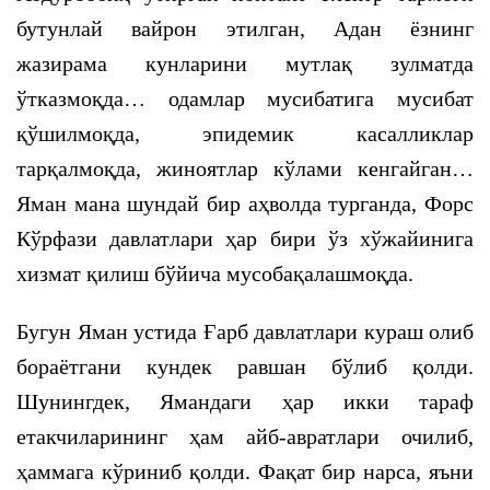
бутунлай вайрон этилган, Адан ёзнинг
жазирама кунларини мутлақ зулматда
ўтказмоқда… одамлар мусибатига мусибат
қўшилмоқда, эпидемик касалликлар
тарқалмоқда, жиноятлар кўлами кенгайган…
Яман мана шундай бир аҳволда турганда, Форс
Кўрфази давлатлари ҳар бири ўз хўжайинига
хизмат қилиш бўйича мусобақалашмоқда.
Бугун Яман устида Ғарб давлатлари кураш олиб
бораётгани кундек равшан бўлиб қолди.
Шунингдек, Ямандаги ҳар икки тараф
етакчиларининг ҳам айб-авратлари очилиб,
ҳаммага кўриниб қолди. Фақат бир нарса, яъни