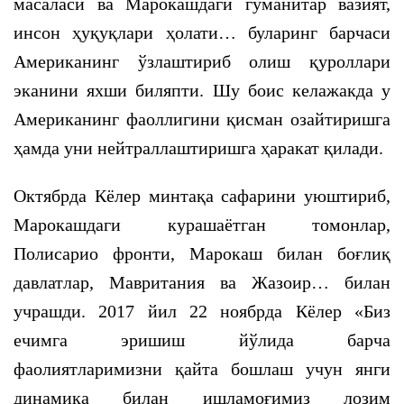
масаласи ва Марокашдаги гуманитар вазият,
инсон ҳуқуқлари ҳолати… буларинг барчаси
Американинг ўзлаштириб олиш қуроллари
эканини яхши биляпти. Шу боис келажакда у
Американинг фаоллигини қисман озайтиришга
ҳамда уни нейтраллаштиришга ҳаракат қилади.
Октябрда Кёлер минтақа сафарини уюштириб,
Марокашдаги курашаётган томонлар,
Полисарио фронти, Марокаш билан боғлиқ
давлатлар, Мавритания ва Жазоир… билан
учрашди. 2017 йил 22 ноябрда Кёлер «Биз
ечимга эришиш йўлида барча
фаолиятларимизни қайта бошлаш учун янги
динамика билан ишламоғимиз лозим