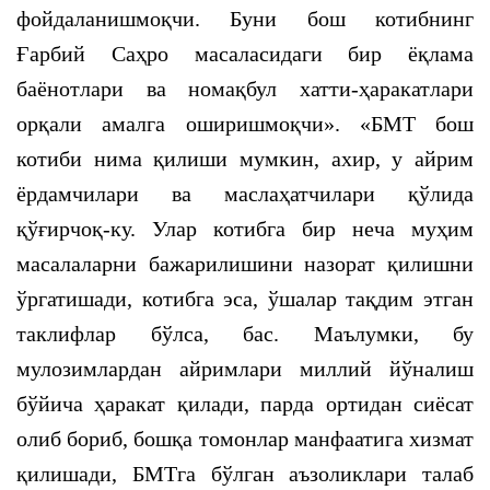
фойдаланишмоқчи. Буни бош котибнинг
Ғарбий Саҳро масаласидаги бир ёқлама
баёнотлари ва номақбул хатти-ҳаракатлари
орқали амалга оширишмоқчи». «БМТ бош
котиби нима қилиши мумкин, ахир, у айрим
ёрдамчилари ва маслаҳатчилари қўлида
қўғирчоқ-ку. Улар котибга бир неча муҳим
масалаларни бажарилишини назорат қилишни
ўргатишади, котибга эса, ўшалар тақдим этган
таклифлар бўлса, бас. Маълумки, бу
мулозимлардан айримлари миллий йўналиш
бўйича ҳаракат қилади, парда ортидан сиёсат
олиб бориб, бошқа томонлар манфаатига хизмат
қилишади, БМТга бўлган аъзоликлари талаб