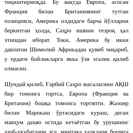
тиқиштирмоқда. Бу вақтда Европа, асосан
Франция билан Британиянинг тутган
позицияси, Америка олдидаги барча йўлларни
беркитган ҳолда, Саҳро ишини тезроқ ҳал
этишдан иборат. Токи, Америка бу икки
давлатни Шимолий Африкадан қувиб чиқариб,
у ердаги бойликларга якка ўзи эгалик қилиб
олмасин.
Шундай қилиб, Ғарбий Саҳро масаласини АҚШ
бир томонга тортса, Европа (Франция ва
Британия) бошқа томонга тортяпти. Жазоир
билан Марокаш ўртасидаги кураш, деган
мавҳум даъво остида кетаётган бу урушнинг
азоб-уқубатлари эса, минтақа халқлари бошига