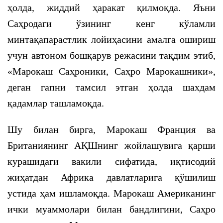
ҳолда, жиддий ҳаракат қилмоқда. Яъни
Саҳродаги ўзининг кенг кўламли
минтақапарастлик лойиҳасини амалга ошириш
учун автоном бошқарув режасини тақдим этиб,
«Марокаш Саҳроники, Саҳро Марокашники»,
деган гапни тамсил этган ҳолда шахдам
қадамлар ташламоқда.
Шу билан бирга, Марокаш Франция ва
Британиянинг АҚШнинг жойлашувига қарши
курашидаги вакили сифатида, иқтисодий
жиҳатдан Африка давлатларига қўшилиш
устида ҳам ишламоқда. Марокаш Американинг
ички муаммолари билан бандлигини, Саҳро