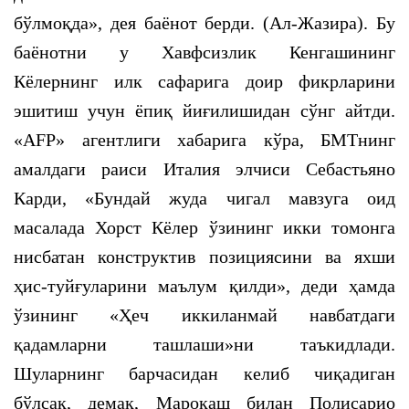
бўлмоқда», дея баёнот берди. (Ал-Жазира). Бу
баёнотни у Хавфсизлик Кенгашининг
Кёлернинг илк сафарига доир фикрларини
эшитиш учун ёпиқ йиғилишидан сўнг айтди.
«AFP» агентлиги хабарига кўра, БМТнинг
амалдаги раиси Италия элчиси Себастьяно
Карди, «Бундай жуда чигал мавзуга оид
масалада Хорст Кёлер ўзининг икки томонга
нисбатан конструктив позициясини ва яхши
ҳис-туйғуларини маълум қилди», деди ҳамда
ўзининг «Ҳеч иккиланмай навбатдаги
қадамларни ташлаши»ни таъкидлади.
Шуларнинг барчасидан келиб чиқадиган
бўлсак, демак, Марокаш билан Полисарио