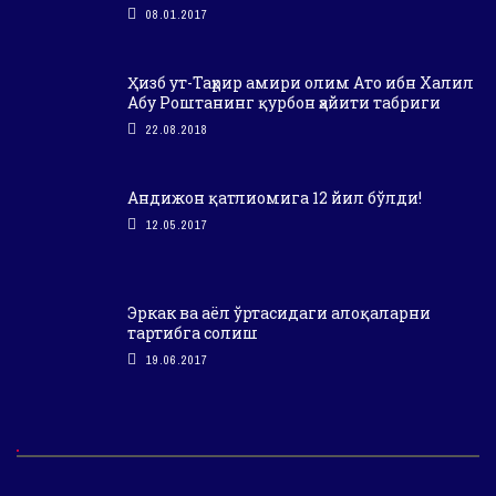
08.01.2017
Ҳизб ут-Таҳрир амири олим Ато ибн Халил
Абу Роштанинг қурбон ҳайити табриги
22.08.2018
Андижон қатлиомига 12 йил бўлди!
12.05.2017
Эркак ва аёл ўртасидаги алоқаларни
тартибга солиш
19.06.2017