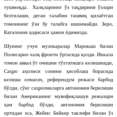
тушмоқда. Халқларнинг ўз тақдирини ўзлари
белгилаши, деган талабни ташвиқ қилаётган
томоннинг ўзи бу талабга ишонмайди. Зеро,
Каталония ҳодисаси ҳамон ёдимизда.
Шунинг учун музокаралар Марокаш билан
Полисарио халқ фронти ўртасида қолди. Иккала
томон аввал ўт очишни тўхтатишга келишишди,
Саҳро аҳолиси сонини ҳисоблаш борасида
келиша олмагач, референдум режаси барбод
бўлди, сўнг саҳроликларга автономия берилиши
билан Американинг мувофиқлашув режалари
ҳам барбод бўлди, автономия берилиши
ортидан эса, Жеймс Бейкер таклифи билан ўз