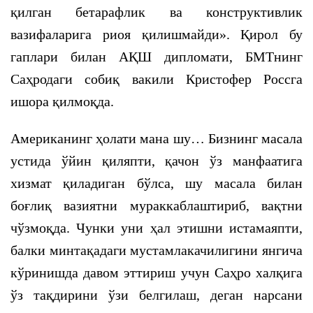
қилган бетарафлик ва конструктивлик
вазифаларига риоя қилишмайди». Қирол бу
гаплари билан АҚШ дипломати, БМТнинг
Саҳродаги собиқ вакили Кристофер Россга
ишора қилмоқда.
Американинг ҳолати мана шу… Бизнинг масала
устида ўйин қиляпти, қачон ўз манфаатига
хизмат қиладиган бўлса, шу масала билан
боғлиқ вазиятни мураккаблаштириб, вақтни
чўзмоқда. Чунки уни ҳал этишни истамаяпти,
балки минтақадаги мустамлакачилигини янгича
кўринишда давом эттириш учун Саҳро халқига
ўз тақдирини ўзи белгилаш, деган нарсани