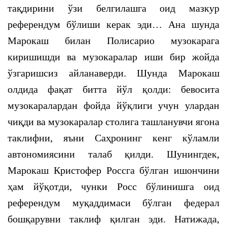
тақдирини ўзи белгилашга оид мазкур
референдум бўлиши керак эди… Ана шунда
Марокаш билан Полисарио музокарага
киришишди ва музокаралар иши бир жойда
ўзгаришсиз айланаверди. Шунда Марокаш
олдида фақат битта йўл қолди: бевосита
музокаралардан фойда йўқлиги учун улардан
чиқди ва музокаралар столига ташланувчи ягона
таклифни, яъни Саҳронинг кенг кўламли
автономиясини талаб қилди. Шунингдек,
Марокаш Кристофер Россга бўлган ишончини
ҳам йўқотди, чунки Росс бўлинишга оид
референдум муқаддимаси бўлган федерал
бошқарувни таклиф қилган эди. Натижада,