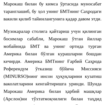
Марокаш билан бу кимса ўртасида муносабат
таранглашиб, бу ҳол унинг БМТнинг Саҳродаги
вакили қилиб тайинлангунига қадар давом этди.
Музокаралар столига қайтариш учун қилинган
босимлар сабабли, Марокаш ўтган йиллар
мобайнида БМТ ва унинг ортида турган
Америка билан бўлган курашларни бошдан
кечирди. Америка БМТнинг Ғарбий Саҳрода
Референдум ўтказиш бўйича Миссияси
(MINURSO)нинг инсон ҳуқуқларини кузатиш
ваколатларини кенгайтиришга уринди. Шунда
Марокаш Америка билан ҳарбий машқлар
(Арслон)ни тўхтатмоқчилиги билан таҳдид