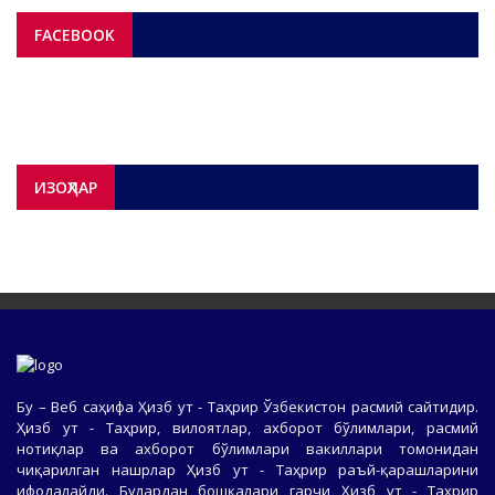
FACEBOOK
ИЗОҲЛАР
Бу – Веб саҳифа Ҳизб ут - Таҳрир Ўзбекистон расмий сайтидир.
Ҳизб ут - Таҳрир, вилоятлар, ахборот бўлимлари, расмий
нотиқлар ва ахборот бўлимлари вакиллари томонидан
чиқарилган нашрлар Ҳизб ут - Таҳрир раъй-қарашларини
ифодалайди. Булардан бошқалари гарчи Ҳизб ут - Таҳрир