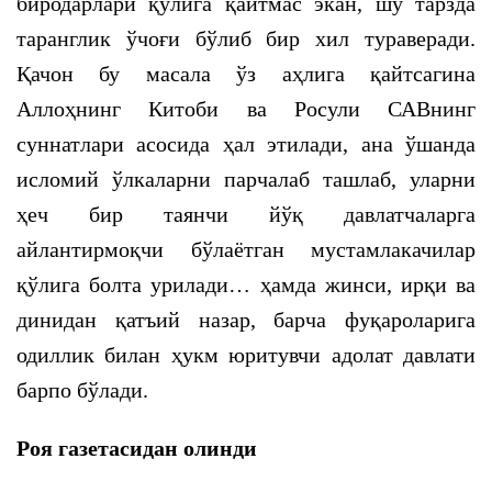
биродарлари қўлига қайтмас экан, шу тарзда
таранглик ўчоғи бўлиб бир хил тураверади.
Қачон бу масала ўз аҳлига қайтсагина
Аллоҳнинг Китоби ва Росули САВнинг
суннатлари асосида ҳал этилади, ана ўшанда
исломий ўлкаларни парчалаб ташлаб, уларни
ҳеч бир таянчи йўқ давлатчаларга
айлантирмоқчи бўлаётган мустамлакачилар
қўлига болта урилади… ҳамда жинси, ирқи ва
динидан қатъий назар, барча фуқароларига
одиллик билан ҳукм юритувчи адолат давлати
барпо бўлади.
Роя газетасидан олинди