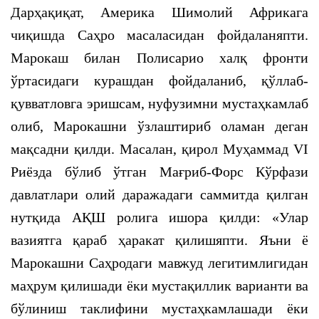
Дарҳақиқат, Америка Шимолий Африкага
чиқишда Саҳро масаласидан фойдаланяпти.
Марокаш билан Полисарио халқ фронти
ўртасидаги курашдан фойдаланиб, қўллаб-
қувватловга эришсам, нуфузимни мустаҳкамлаб
олиб, Марокашни ўзлаштириб оламан деган
мақсадни қилди. Масалан, қирол Муҳаммад VI
Риёзда бўлиб ўтган Мағриб-Форс Кўрфази
давлатлари олий даражадаги саммитда қилган
нутқида АҚШ ролига ишора қилди: «Улар
вазиятга қараб ҳаракат қилишяпти. Яъни ё
Марокашни Саҳродаги мавжуд легитимлигидан
маҳрум қилишади ёки мустақиллик варианти ва
бўлиниш таклифини мустаҳкамлашади ёки