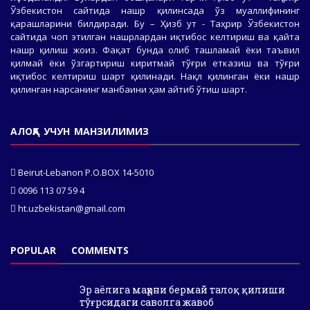
Ўзбекистон сайтида нашр қилинсада ўз муаллифининг
қарашларини билдиради. Бу – Ҳизб ут - Таҳрир Ўзбекистон
сайтида чоп этилган нашрлардан иқтибос келтириш ва қайта
нашр қилиш жоиз. Фақат бунда олиб ташламай ёки таъвил
қилмай ёки ўзгартириш киритмай тўғри етказиш ва тўғри
иқтибос келтириш шарт қилинади. Нақл қилинган ёки нашр
қилинган нарсанинг манбаини ҳам айтиб ўтиш шарт.
АЛОҚА УЧУН МАНЗИЛИМИЗ
Beirut-Lebanon P.O.BOX 14-5010
0096 113 07 59 4
ht.uzbekistan@gmail.com
POPULAR
COMMENTS
Эр аёлига маҳрни бермай талоқ қилиши
тўғрсидаги саволга жавоб