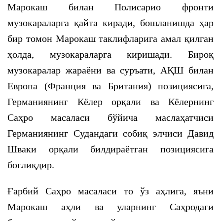
Марокаш билан Полисарио фронти
музокараларга қайта киради, бошланишда ҳар
бир томон Марокаш таклифларига амал қилган
ҳолда, музокараларга киришади. Бироқ
музокаралар жараёни ва суръати, АҚШ билан
Европа (Франция ва Британия) позициясига,
Германиянинг Кёлер орқали ва Кёлернинг
Саҳро масаласи бўйича маслаҳатчиси
Германиянинг Судандаги собиқ элчиси Давид
Шваки орқали билдираётган позициясига
боғлиқдир.
Ғарбий Саҳро масаласи то ўз аҳлига, яъни
Марокаш аҳли ва уларнинг Саҳродаги