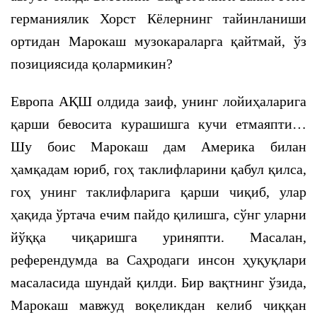
германиялик Хорст Кёлернинг тайинланиши
ортидан Марокаш музокараларга қайтмай, ўз
позициясида қолармикин?
Европа АҚШ олдида заиф, унинг лойиҳаларига
қарши бевосита курашишга кучи етмаяпти…
Шу боис Марокаш дам Америка билан
ҳамқадам юриб, гоҳ таклифларини қабул қилса,
гоҳ унинг таклифларига қарши чиқиб, улар
ҳақида ўртача ечим пайдо қилишга, сўнг уларни
йўққа чиқаришга уриняпти. Масалан,
референдумда ва Саҳродаги инсон ҳуқуқлари
масаласида шундай қилди. Бир вақтнинг ўзида,
Марокаш мавжуд воқеликдан келиб чиққан