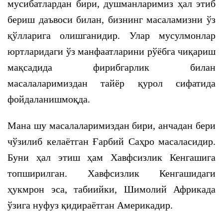
мусибатлардан бири, душманларимиз ҳал этиб
бериш даъвоси билан, бизнинг масаламизни ўз
қўлларига олишганидир. Улар мусулмонлар
юртларидаги ўз манфаатларини рўёбга чиқариш
мақсадида фирибгарлик билан
масалаларимиздан тайёр қурол сифатида
фойдаланишмоқда.
Мана шу масалаларимиздан бири, анчадан бери
чўзилиб келаётган Ғарбий Саҳро масаласидир.
Буни ҳал этиш ҳам Хавфсизлик Кенгашига
топширилган. Хавфсизлик Кенгашидаги
ҳукмрон эса, табиийки, Шимолий Африкада
ўзига нуфуз қидираётган Америкадир.