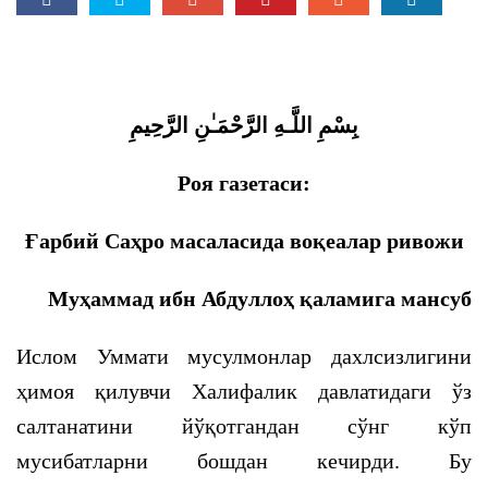
بِسْمِ اللَّـهِ الرَّحْمَـٰنِ الرَّحِيمِ
Роя газетаси:
Ғарбий Саҳро масаласида воқеалар ривожи
Муҳаммад ибн Абдуллоҳ қаламига мансуб
Ислом Уммати мусулмонлар дахлсизлигини
ҳимоя қилувчи Халифалик давлатидаги ўз
салтанатини йўқотгандан сўнг кўп
мусибатларни бошдан кечирди. Бу