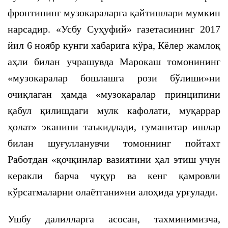
фронтининг музокараларга қайтишлари мумкин
нарсадир. «Усбу Суҳуфий» газетасининг 2017
йил 6 ноябр кунги хабарига кўра, Кёлер жамлоқ
аҳли билан учрашувда Марокаш томонининг
«музокаралар бошлашга рози бўлиши»ни
очиқлаган ҳамда «музокаралар принципини
қабул қилишдаги мулк кафолати, муқаррар
ҳолат» эканини таъкидлади, гуманитар ишлар
билан шуғулланувчи томоннинг пойтахт
Работдан «қочқинлар вазиятини ҳал этиш учун
керакли барча чуқур ва кенг қамровли
кўрсатмаларни олаётгани»ни алоҳида урғулади.
Ушбу далилларга асосан, тахминимизча,