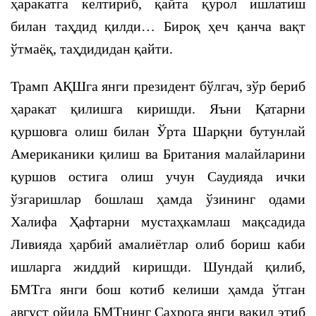
ҳаракатга келтириб, қайта қурол ишлатиш
билан таҳдид қилди… Бироқ ҳеч қанча вақт
ўтмаёқ, таҳдидидан қайти.
Трамп АҚШга янги президент бўлгач, зўр бериб
ҳаракат қилишга киришди. Яъни Қатарни
қуршовга олиш билан Ўрта Шарқни бутунлай
Американики қилиш ва Британия малайларини
қуршов остига олиш учун Саудияда ички
ўзгаришлар бошлаш ҳамда ўзининг одами
Халифа Ҳафтарни мустаҳкамлаш мақсадида
Ливияда ҳарбий амалиётлар олиб бориш каби
ишларга жиддий киришди. Шундай қилиб,
БМТга янги бош котиб келиши ҳамда ўтган
август ойида БМТнинг Саҳрога янги вакил этиб