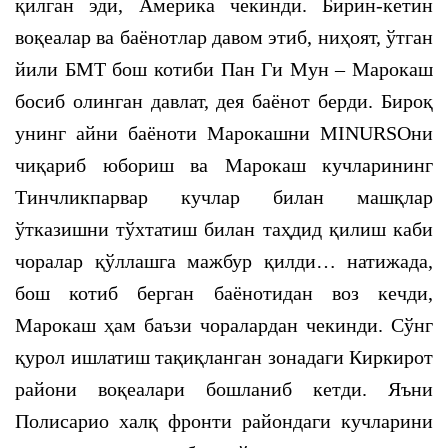
қилган эди, Америка чекинди. Бирин-кетин
воқеалар ва баёнотлар давом этиб, ниҳоят, ўтган
йили БМТ бош котиби Пан Ги Мун – Марокаш
босиб олинган давлат, дея баёнот берди. Бироқ
унинг айни баёноти Марокашни MINURSOни
чиқариб юбориш ва Марокаш кучларининг
Тинчликпарвар кучлар билан машқлар
ўтказишни тўхтатиш билан таҳдид қилиш каби
чоралар қўллашга мажбур қилди… натижада,
бош котиб берган баёнотидан воз кечди,
Марокаш ҳам баъзи чоралардан чекинди. Сўнг
қурол ишлатиш тақиқланган зонадаги Киркирот
райони воқеалари бошланиб кетди. Яъни
Полисарио халқ фронти райондаги кучларини