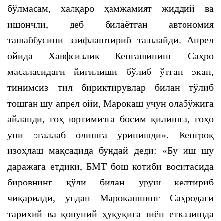
бўлмасам, халқаро ҳамжамият жиддий ва
ишончли, деб билаётган автономия
ташаббусини заифлаштириб ташлайди. Апрел
ойида Хавфсизлик Кенгашининг Саҳро
масаласидаги йиғилиши бўлиб ўтган экан,
тинимсиз тил бириктирувлар билан тўлиб
тошган шу апрел ойи, Марокаш учун олабўжига
айланди, гоҳ юртимизга босим қилишга, гоҳо
уни эгаллаб олишга уринишди». Кенгроқ
изоҳлаш мақсадида бундай деди: «Бу иш шу
даражага етдики, БМТ бош котиби воситасида
бировнинг қўли билан уруш келтириб
чиқарилди, ундан Марокашнинг Саҳродаги
тарихий ва қонуний ҳуқуқига зиён етказишда