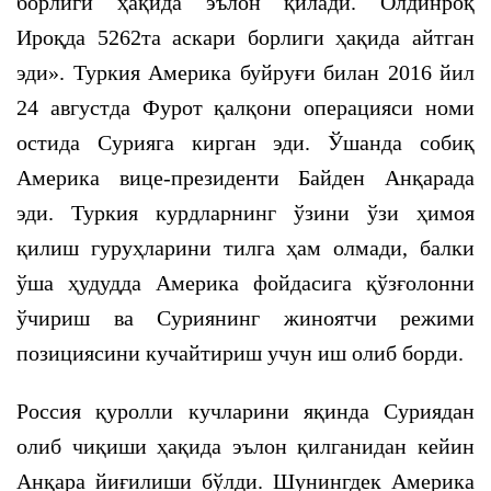
борлиги ҳақида эълон қилади. Олдинроқ
Ироқда 5262та аскари борлиги ҳақида айтган
эди». Туркия Америка буйруғи билан 2016 йил
24 августда Фурот қалқони операцияси номи
остида Сурияга кирган эди. Ўшанда собиқ
Америка вице-президенти Байден Анқарада
эди. Туркия курдларнинг ўзини ўзи ҳимоя
қилиш гуруҳларини тилга ҳам олмади, балки
ўша ҳудудда Америка фойдасига қўзғолонни
ўчириш ва Суриянинг жиноятчи режими
позициясини кучайтириш учун иш олиб борди.
Россия қуролли кучларини яқинда Суриядан
олиб чиқиши ҳақида эълон қилганидан кейин
Анқара йиғилиши бўлди. Шунингдек Америка