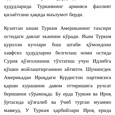
ҳудудларида Туркиянинг армияси фаолият
қилаётгани ҳақида маълумот берди.
Кузатган киши Туркия Американинг таъсири
остидаги давлат эканини кўради. Яъни Туркия
қуролли кучлари бош штаби қўмондони
хавфсиз ҳудудларни белгилаш номи остида
Сурия қўзғолонини тўхтатиш учун Идлибга
қўшин жойлаштирганини айтяпти. Шунингдек
Америкадан Ироқдаги Курдистон партиясига
қарши курашини давом эттиришига рухсат
беришини сўрамоқда. Бу ерда Туркия ва Ироқ
ўртасида қўзғалиб ва ўчиб турган муаммо
мавжуд. У Туркия ҳарбийлари Ироқ ерида