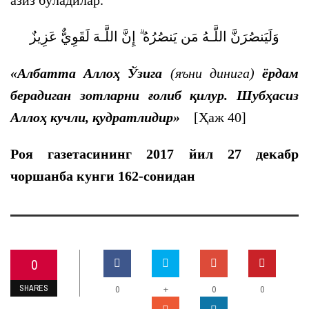
азиз бўладилар.
وَلَيَنصُرَنَّ اللَّـهُ مَن يَنصُرُهُ ۗ إِنَّ اللَّـهَ لَقَوِيٌّ عَزِيزٌ
«
Албатта Аллоҳ Ўзига
(яъни динига)
ёрдам
берадиган зотларни ғолиб қилур. Шубҳасиз
Аллоҳ кучли, қудратлидир»
[Ҳаж 40]
Роя газетасининг 2017 йил 27 декабр
чоршанба кунги 162-сонидан
0
SHARES
+
0
0
0