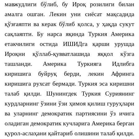
мавжудлиги бўлиб, бу Ироқ розилиги билан
амалга ошган. Лекин уни сиёсат мақсадида
қўзғаяпти ва керак бўлиб қолса, у ҳақда сукут
сақлаяпти. Бу нарса яқинда Туркия Америка
етакчилиги остида ИШИДга қарши урушда
Ироқни қўллаб-қувватлашида яққол кўзга
ташланди. Америка Туркияга Идлибга
киришига буйруқ берди, лекин Афринга
киришига рухсат бермади. Туркия эса киришни
талаб қилди. Шунингдек Туркия Суриянинг
курдларнинг ўзини ўзи ҳимоя қилиш гуруҳлари
ва уларнинг демократик партиясини ўз ичига
оладиган демократик кучларига Америка берган
қурол-аслаҳани қайтариб олишини талаб қилди.