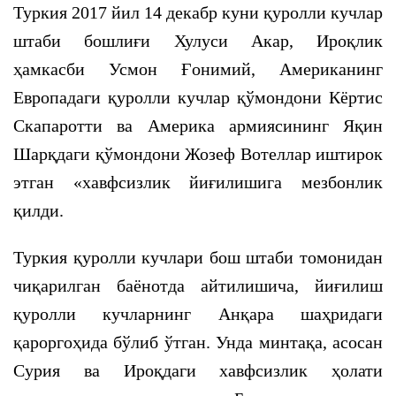
Туркия 2017 йил 14 декабр куни қуролли кучлар
штаби бошлиғи Хулуси Акар, Ироқлик
ҳамкасби Усмон Ғонимий, Американинг
Европадаги қуролли кучлар қўмондони Кёртис
Скапаротти ва Америка армиясининг Яқин
Шарқдаги қўмондони Жозеф Вотеллар иштирок
этган «хавфсизлик йиғилишига мезбонлик
қилди.
Туркия қуролли кучлари бош штаби томонидан
чиқарилган баёнотда айтилишича, йиғилиш
қуролли кучларнинг Анқара шаҳридаги
қароргоҳида бўлиб ўтган. Унда минтақа, асосан
Сурия ва Ироқдаги хавфсизлик ҳолати