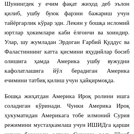
Шунингдек у ечим фақат жиҳод деб эълон
қилиб, ушбу буюк фарзни бажариш учун
тайёргарлик кўрар эди. Лекин у бошқа исломий
юртлар ҳокимлари каби ёлғончи ва хоиндир.
Улар, шу жумладан Эрдоган Ғарбий Қуддус ва
Фаластиннинг катта қисмини яҳудийлар босиб
олишига ҳамда Америка ушбу вужудни
кафолатлашига йўл берадиган Америка
ечимини татбиқ қилиш учун ҳайқирмоқда.
Бошқа жиҳатдан Америка Ироқ ролини ишга
соладиган кўринади. Чунки Америка Ироқ
ҳукуматидан Америкага тобе илмоний Сурия
режимини мустаҳкамлаш учун ИШИДга қарши