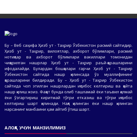
Бу – Веб саҳифа Ҳизб ут - Таҳрир Ўзбекистон расмий сайтидир.
Ҳизб ут - Таҳрир, вилоятлар, ахборот бўлимлари, расмий
нотиқлар ва ахборот бўлимлари вакиллари томонидан
чиқарилган нашрлар Ҳизб ут - Таҳрир раъй-қарашларини
ифодалайди. Булардан бошқалари гарчи Ҳизб ут - Таҳрир
Ўзбекистон сайтида нашр қилинсада ўз муаллифининг
қарашларини билдиради. Бу – Ҳизб ут - Таҳрир Ўзбекистон
сайтида чоп этилган нашрлардан иқтибос келтириш ва қайта
нашр қилиш жоиз. Фақат бунда олиб ташламай ёки таъвил қилмай
ёки ўзгартириш киритмай тўғри етказиш ва тўғри иқтибос
келтириш шарт қилинади. Нақл қилинган ёки нашр қилинган
нарсанинг манбаини ҳам айтиб ўтиш шарт.
АЛОҚА УЧУН МАНЗИЛИМИЗ