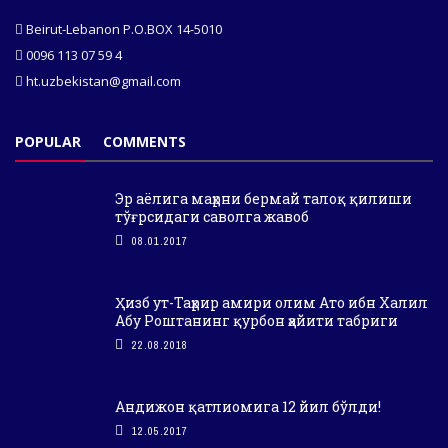
Beirut-Lebanon P.O.BOX 14-5010
0096 113 07 59 4
ht.uzbekistan@gmail.com
POPULAR
COMMENTS
Эр аёлига маҳрни бермай талоқ қилиши
тўғрсидаги саволга жавоб
08.01.2017
Ҳизб ут-Таҳрир амири олим Ато ибн Халил
Абу Роштанинг қурбон ҳайити табриги
22.08.2018
Андижон қатлиомига 12 йил бўлди!
12.05.2017