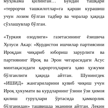
муҳокама қилинган… Бундан ташқари
«террорчи ташкилотлар»га қарши курашиш
учун лозим бўлган тадбир ва чоралар ҳақида
сўзлашувлар бўлган.
«Туркия озодлиги» газетасининг ёзишича
Хулуси Акар: «Курдистон ишчилар партиясини
Ироқдан чиқариб юбориш зарурлиги ва
партиянинг Ироқ ва Эрон чегарасидаги Асус
минтақасидаги қароргоҳларига ҳаво ҳужуми
бўлганлиги ҳақида айтган. Шунингдек
«ИШИД» жангариларини қувиб чиқиш учун
Ироқ ҳукумати ва курдларнинг ўзини ўзи ҳимоя
қилиш гуруҳлари ўртасида ҳамкорлик
бўлганидан» ташвишда эканини айтган. Лекин