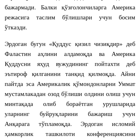
бажармади. Балки қўзғолончиларга Америка
режасига таслим бўлишлари учун босим
ўтказди.
Эрдоган бугун «Қуддус қизил чизиқдир» деб
Фаластин аҳлини алдамоқда ва Америка
Қуддусни яҳуд вужудининг пойтахти деб
эътироф қилганини танқид қилмоқда. Айни
пайтда эса Америкалик қўмондонларни Уммат
мустамлакадан озод бўлиши олдини олиш учун
минтақада олиб бораётган урушларида
уларнинг буйруқларини бажариш учун
Анқарага тўпламоқда. Эрдоган исломий
ҳамкорлик ташкилоти конференциясини