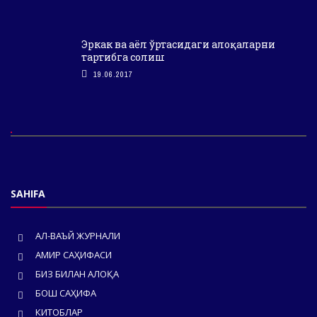
Эркак ва аёл ўртасидаги алоқаларни
тартибга солиш
19.06.2017
SAHIFA
АЛ-ВАЪЙ ЖУРНАЛИ
АМИР САҲИФАСИ
БИЗ БИЛАН АЛОҚА
БОШ САҲИФА
КИТОБЛАР