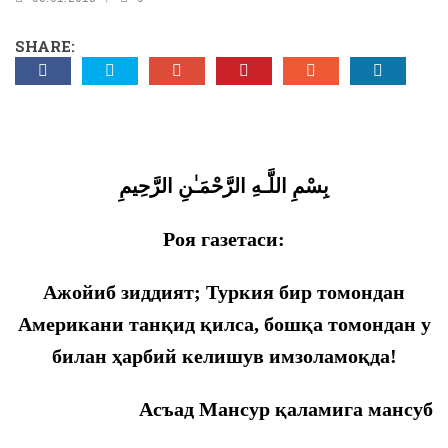
SHARE:
بِسْمِ اللَّـهِ الرَّحْمَـٰنِ الرَّحِيمِ
Роя газетаси:
Ажойиб зиддият; Туркия бир томондан
Американи танқид қилса, бошқа томондан у
билан ҳарбий келишув имзоламоқда!
Асъад Мансур қаламига мансуб