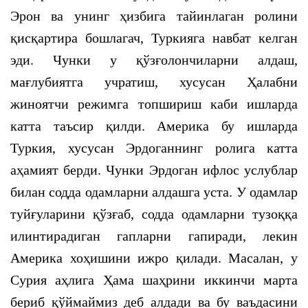
Эрон ва унинг ҳизбига тайинлаган ролини
қисқартира бошлагач, Туркияга навбат келган
эди. Чунки у қўзғолончиларни алдаш,
мағлубиятга учратиш, хусусан Ҳалабни
жиноятчи режимга топшириш каби ишларда
катта таъсир қилди. Америка бу ишларда
Туркия, хусусан Эрдоганнинг ролига катта
аҳамият берди. Чунки Эрдоган ифлос услублар
билан содда одамларни алдашга уста. У одамлар
туйғуларини қўзғаб, содда одамларни тузоққа
илинтирадиган гапларни гапиради, лекин
Америка хоҳишини ижро қилади. Масалан, у
Сурия аҳлига Ҳама шаҳрини иккинчи марта
бериб қўймаймиз деб алдади ва бу ваъдасини