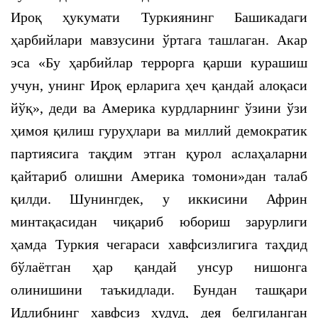
Ироқ ҳукумати Туркиянинг Башикадаги
ҳарбийлари мавзусини ўртага ташлаган. Акар
эса «Бу ҳарбийлар террорга қарши курашиш
учун, унинг Ироқ ерларига ҳеч қандай алоқаси
йўқ», деди ва Америка курдларнинг ўзини ўзи
ҳимоя қилиш гуруҳлари ва миллий демократик
партиясига тақдим этган қурол аслаҳаларни
қайтариб олишни Америка томони»дан талаб
қилди. Шунингдек, у иккисини Африн
минтақасидан чиқариб юбориш зарурлиги
ҳамда Туркия чегараси хавфсизлигига таҳдид
бўлаётган ҳар қандай унсур нишонга
олинишини таъкидлади. Бундан ташқари
Идлибнинг хавфсиз ҳудуд, дея белгиланган