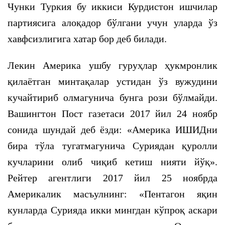
Чунки Туркия бу иккиси Курдистон ишчилар
партиясига алоқадор бўлгани учун уларда ўз
хавфсизлигига хатар бор деб билади.
Лекин Америка ушбу гуруҳлар ҳукмронлик
қилаётган минтақалар устидан ўз вужудини
кучайтириб олмагунича бунга рози бўлмайди.
Вашингтон Пост газетаси 2017 йил 24 ноябр
сонида шундай деб ёзди: «Америка ИШИДни
бира тўла тугатмагунича Суриядан қуролли
кучларини олиб чиқиб кетиш нияти йўқ».
Рейтер агентлиги 2017 йил 25 ноябрда
Америкалик масъулнинг: «Пентагон яқин
кунларда Сурияда икки мингдан кўпроқ аскари