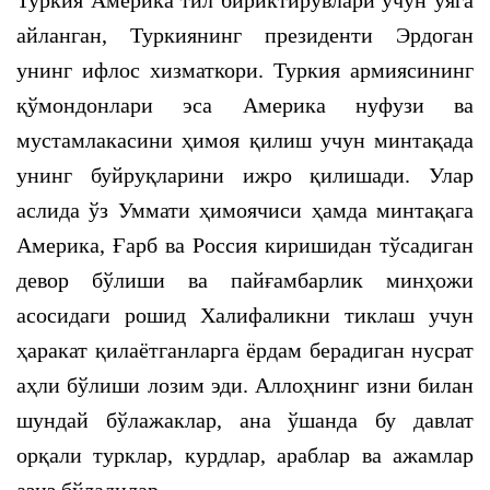
Туркия Америка тил бириктирувлари учун уяга
айланган, Туркиянинг президенти Эрдоган
унинг ифлос хизматкори. Туркия армиясининг
қўмондонлари эса Америка нуфузи ва
мустамлакасини ҳимоя қилиш учун минтақада
унинг буйруқларини ижро қилишади. Улар
аслида ўз Уммати ҳимоячиси ҳамда минтақага
Америка, Ғарб ва Россия киришидан тўсадиган
девор бўлиши ва пайғамбарлик минҳожи
асосидаги рошид Халифаликни тиклаш учун
ҳаракат қилаётганларга ёрдам берадиган нусрат
аҳли бўлиши лозим эди. Аллоҳнинг изни билан
шундай бўлажаклар, ана ўшанда бу давлат
орқали турклар, курдлар, араблар ва ажамлар