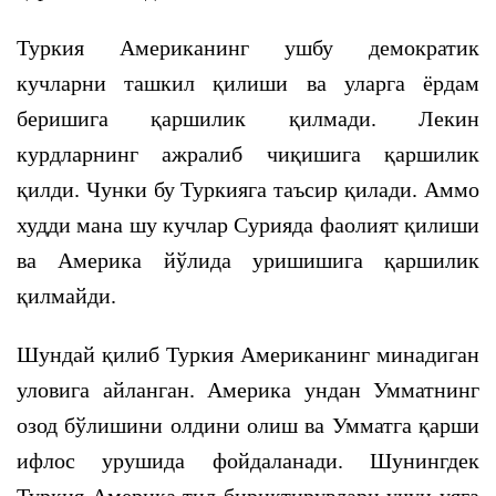
Туркия Американинг ушбу демократик
кучларни ташкил қилиши ва уларга ёрдам
беришига қаршилик қилмади. Лекин
курдларнинг ажралиб чиқишига қаршилик
қилди. Чунки бу Туркияга таъсир қилади. Аммо
худди мана шу кучлар Сурияда фаолият қилиши
ва Америка йўлида уришишига қаршилик
қилмайди.
Шундай қилиб Туркия Американинг минадиган
уловига айланган. Америка ундан Умматнинг
озод бўлишини олдини олиш ва Умматга қарши
ифлос урушида фойдаланади. Шунингдек