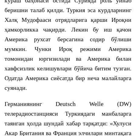
кураш баҳонаси остида Сурияда роль ўйнаб
беришни талаб қилди. Туркия эса курдларнинг
Халқ Мудофааси отрядларига қарши Ироқни
ҳамкорликка чақирди. Лекин бу иш қачон
Америка рухсат берсагина содир бўлиши
мумкин. Чунки Ироқ режими Америка
томонидан юргизилади ва Америка билан
хавфсизлик келишувлари бўйича битим тузган.
Одатда Америка сиёсатда бир неча малайларга
суянади.
Германиянинг Deutsch Welle (DW)
телерадиостанцияси Туркиядаги манбаларга
таянган ҳолда шундай хабар тарқатди: «Хулуси
Акар Британия ва Франция элчилари минтақага