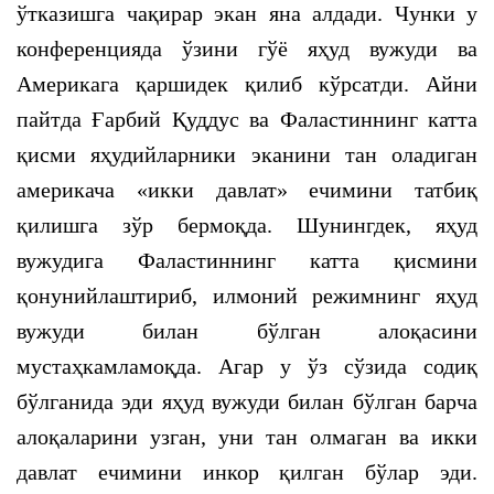
ўтказишга чақирар экан яна алдади. Чунки у
конференцияда ўзини гўё яҳуд вужуди ва
Америкага қаршидек қилиб кўрсатди. Айни
пайтда Ғарбий Қуддус ва Фаластиннинг катта
қисми яҳудийларники эканини тан оладиган
америкача «икки давлат» ечимини татбиқ
қилишга зўр бермоқда. Шунингдек, яҳуд
вужудига Фаластиннинг катта қисмини
қонунийлаштириб, илмоний режимнинг яҳуд
вужуди билан бўлган алоқасини
мустаҳкамламоқда. Агар у ўз сўзида содиқ
бўлганида эди яҳуд вужуди билан бўлган барча
алоқаларини узган, уни тан олмаган ва икки
давлат ечимини инкор қилган бўлар эди.