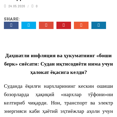
24.05.2026
0
SHARE:
Даҳшатли инфляция ва ҳукуматнинг «боши
берк» сиёсати: Судан иқтисодиёти нима учун
ҳалокат ёқасига келди?
Суданда ёқилғи нархларининг кескин ошиши
бозорларда ҳақиқий «нархлар тўфони»ни
келтириб чиқарди. Нон, транспорт ва электр
энергияси каби ҳаётий эҳтиёжлар аҳоли учун