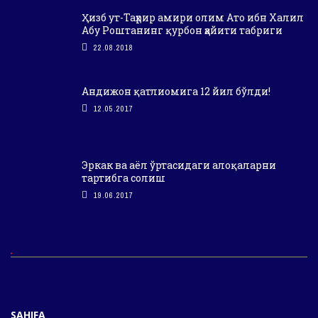
Ҳизб ут-Таҳрир амири олим Ато ибн Халил
Абу Роштанинг қурбон ҳайити табриги
22.08.2018
Андижон қатлиомига 12 йил бўлди!
12.05.2017
Эркак ва аёл ўртасидаги алоқаларни
тартибга солиш
19.06.2017
SAHIFA