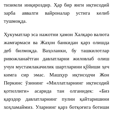
тизимли инқироздир. Ҳар бир янги иқтисодий
зарба аввалги вайроналар устига келиб
тушмоқда.
Ҳукуматлар эса нажотни ҳамон Халқаро валюта
жамғармаси ва Жаҳон банкидан қарз олишда
деб билмоқда. Ваҳоланки, бу ташкилотлар
ривожланаётган давлатларни жиловлаб олиш
учун мустамлакачилик шартларини қўйиши ҳеч
кимга сир эмас. Машҳур иқтисодчи Жон
Перкинс ўзининг «Миллатларнинг иқтисодий
қотиллиги» асарида тан олганидек: «Биз
қарздор давлатларнинг пулни қайтаришини
хоҳламаймиз. Уларнинг қарз ботқоғига ботиши