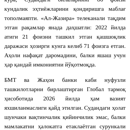
кундалик эҳтиёжларини қондиришга маблағ
тополмаяпти. «Ал-Жазира» телеканали тақдим
этган рақамлар янада даҳшатли: 2022 йилда
атиги 21 фоизни ташкил этган қашшоқлик
даражаси ҳозирги кунга келиб 71 фоизга етган.
Аҳоли нафақат даромадини, балки яшаш учун
ҳар қандай имкониятни йўқотмоқда.
БМТ ва Жаҳон банки каби нуфузли
ташкилотларни бирлаштирган Глобал тармоқ
ҳисоботида 2026 йилда ҳам вазият
яхшиланмаслиги қайд этилган. Судандаги ҳолат
шунчаки вақтинчалик қийинчилик эмас, балки
мамлакатни ҳалокатга етаклаётган сурункали