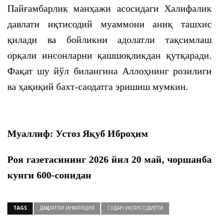
Пайғамбарлик манҳажи асосидаги Халифалик
давлати иқтисодий муаммони аниқ ташхис
қилади ва бойликни адолатли тақсимлаш
орқали инсонларни қашшоқликдан қутқаради.
Фақат шу йўл билангина Аллоҳнинг розилиги
ва ҳақиқий бахт-саодатга эришиш мумкин.
Муаллиф: Устоз Яқуб Иброҳим
Роя газетасининг 2026 йил 20
май, чоршанба
кунги 600-сонидан
TAGS
ДАҲШАТЛИ ИНФЛЯЦИЯ
СУДАН ИҚТИСОДИЁТИ