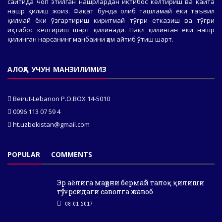
сайтида чоп этилган нашрлардан иқтибос келтириш ва қайта
нашр қилиш жоиз. Фақат бунда олиб ташламай ёки таъвил
қилмай ёки ўзгартириш киритмай тўғри етказиш ва тўғри
иқтибос келтириш шарт қилинади. Нақл қилинган ёки нашр
қилинган нарсанинг манбаини ҳам айтиб ўтиш шарт.
АЛОҚА УЧУН МАНЗИЛИМИЗ
Beirut-Lebanon P.O.BOX 14-5010
0096 113 07 59 4
ht.uzbekistan@gmail.com
POPULAR
COMMENTS
Эр аёлига маҳрни бермай талоқ қилиши
тўғрсидаги саволга жавоб
08.01.2017