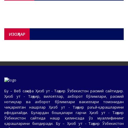
ИЗОҲЛАР
Бу – Веб саҳифа Ҳизб ут - Таҳрир Ўзбекистон расмий сайтидир.
Ҳизб ут - Таҳрир, вилоятлар, ахборот бўлимлари, расмий
нотиқлар ва ахборот бўлимлари вакиллари томонидан
чиқарилган нашрлар Ҳизб ут - Таҳрир раъй-қарашларини
ифодалайди. Булардан бошқалари гарчи Ҳизб ут - Таҳрир
Ўзбекистон сайтида нашр қилинсада ўз муаллифининг
қарашларини билдиради. Бу – Ҳизб ут - Таҳрир Ўзбекистон