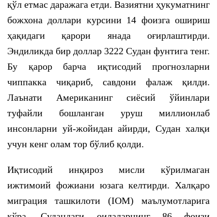
қўл етмас даражага етди. Вазиятни ҳукуматнинг
божхона доллари курсини 14 фоизга ошириш
ҳақидаги қарори янада оғирлаштирди.
Эндиликда бир доллар 3222 Судан фунтига тенг.
Бу қарор барча иқтисодий прогнозларни
чиппакка чиқариб, савдони фалаж қилди.
Лаънати Американинг сиёсий ўйинлари
туфайли бошланган уруш миллионлаб
инсонларни уй-жойидан айирди, Судан халқи
учун кенг олам тор бўлиб қолди.
Иқтисодий инқироз мисли кўрилмаган
ижтимоий фожиани юзага келтирди. Халқаро
миграция ташкилоти (IOM) маълумотларига
кўра, Судандаги оилаларнинг 86 фоизи