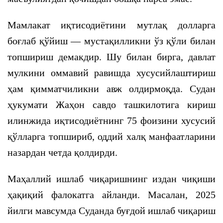
Мамлакат иқтисодиётини мутлақ долларга
боғлаб қўйиш — мустақилликни ўз қўли билан
топшириш демакдир. Шу билан бирга, давлат
мулкини оммавий равишда хусусийлаштириш
ҳам қимматчиликни авж олдирмоқда. Судан
ҳукумати Жаҳон савдо ташкилотига кириш
илинжида иқтисодиётнинг 75 фоизини хусусий
қўлларга топшириб, оддий халқ манфаатларини
назардан четда қолдирди.
Маҳаллий ишлаб чиқаришнинг издан чиқиши
ҳақиқий фалокатга айланди. Масалан, 2025
йилги мавсумда Суданда буғдой ишлаб чиқариш