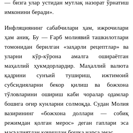
— бизга улар устидан мутлақ назорат ўрнатиш
имконини беради».
Инфляциянинг сабабчилари ҳам, ижрочилари
ҳам аниқ. Бу — Ғарб молиявий ташкилотлари
томонидан берилган «заҳарли рецептлар» ва
уларни кўр-кўрона амалга ошираётган
маҳаллий ҳукмдорлардир. Маҳаллий валюта
қадрини сунъий тушириш, ижтимоий
субсидияларни бекор қилиш ва божхона
тўловларини ошириш каби чоралар одамлар
бошига оғир кунларни солмоқда. Судан Молия
вазирининг «божхона доллари — собиқ
режимдан қолган мерос» деган гаплари эса
масъулиятдан қочишдан бошқа нарса эмас.