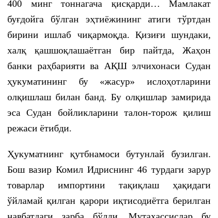
400 минг тоннагача қисқарди… Мамлакат
буғдойга бўлган эҳтиёжининг атиги тўртдан
бирини ишлаб чиқармоқда. Қизиғи шундаки,
халқ қашшоқлашаётган бир пайтда, Жаҳон
банки раҳбарияти ва АҚШ элчихонаси Судан
ҳукуматининг бу «жасур» ислоҳотларини
олқишлаш билан банд. Бу олқишлар замирида
эса Судан бойликларини талон-торож қилиш
режаси ётибди.
Ҳукуматнинг қутбнамоси бутунлай бузилган.
Бош вазир Комил Идриснинг 46 турдаги зарур
товарлар импортини тақиқлаш ҳақидаги
ўйламай қилган қарори иқтисодиётга берилган
навбатдаги зарба бўлди. Мутахассислар бу