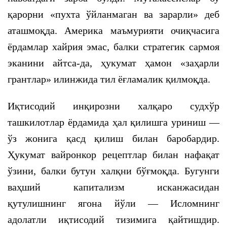
қарорни «пухта ўйланмаган ва зарарли» деб
аташмоқда. Америка маъмурияти очиқчасига
ёрдамлар хайрия эмас, балки стратегик сармоя
эканини айтса-да, ҳукумат ҳамон «заҳарли
грантлар» илинжида тил ёғламалик қилмоқда.
Иқтисодий инқирозни халқаро судхўр
ташкилотлар ёрдамида ҳал қилишга уриниш —
ўз жонига қасд қилиш билан баробардир.
Ҳукумат вайронкор рецептлар билан нафақат
ўзини, балки бутун халқни бўғмоқда. Бугунги
ваҳший капитализм исканжасидан
қутулишнинг ягона йўли — Исломнинг
адолатли иқтисодий тизимига қайтишдир.