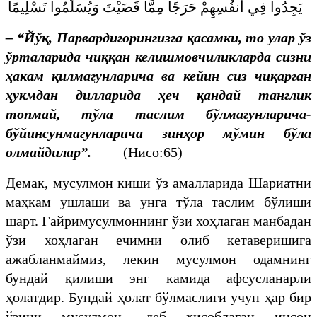
يَجِدُوا فِي أَنفُسِهِمْ حَرَجًا مِمَّا قَضَيْتَ وَيُسَلِّمُوا تَسْلِيمًا
–
“
Йўқ, Парвардигорингизга қасамки, то улар ўз
ўрталарида чиққан келишмовчиликларда сизни
ҳакам қилмагунларича ва кейин сиз чиқарган
ҳукмдан дилларида ҳеч қандай танглик
топмай, тўла таслим бўлмагунларича-
бўйинсунмагунларича зинҳор мўмин бўла
олмайдилар
”
.
(Нисо:65)
Демак, мусулмон киши ўз амалларида Шариатни
маҳкам ушлаши ва унга тўла таслим бўлиши
шарт. Ғайримусулмоннинг ўзи хоҳлаган манбадан
ўзи хоҳлаган ечимни олиб кетаверишига
ажабланмаймиз, лекин мусулмон одамнинг
бундай қилиши энг камида афсусланарли
ҳолатдир. Бундай ҳолат бўлмаслиги учун ҳар бир
ўзини мусулмон, деб ҳисоблаган инсон