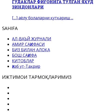
ГЎДАКЛАР ФИҒОНИГА ТЎЛГАН ЯҲУД
ЗИНДОНЛАРИ
[…] аёлу болаларни қутқариш ...
SAHIFA
АЛ-ВАЪЙ ЖУРНАЛИ
АМИР САҲИФАСИ
БИЗ БИЛАН АЛОҚА
БОШ САҲИФА
КИТОБЛАР
Ҳизб ут-Таҳрир
ИЖТИМОИ ТАРМОҚЛАРИМИЗ