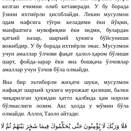
келган ечимни олиб кетаверади. У бу борада
ўзини ихтиёрли ҳисоблайди. Лекин мусулмон
одам нафсига тўғри келадими ёки йўқми,
манфаатига мувофиқми ёки зидми, булардан
қатъий назар, шаръий ҳукмга бўйсуниши
вожибдир. У бу борада ихтиёрли эмас. Мусулмон
учун амаллар ўлчови фақат ҳалол-ҳаром бўлиши
шарт, фойда-зарар ёки яна бошқача ўлчовлар
амаллар учун ўлчов бўла олмайди.
Яна бир эътиборли жиҳати шуки, мусулмон
нафақат шаръий ҳукмга мурожаат қилиши, балки
чиқарилган ҳукмдан ҳатто қалбида ҳам норози
бўлмаслиги лозим. Акс ҳолда у мўмин бўла
олмайди. Аллоҳ Таоло айтади:
فَلَا وَرَبِّكَ لَا يُؤْمِنُونَ حَتَّى يُحَكِّمُوكَ فِيمَا شَجَرَ بَيْنَهُمْ ثُمَّ لَا