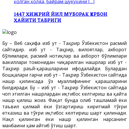
қолган ҳолда, байрам шукуҳини […]
1447 ҲИЖРИЙ ЙИЛ МУБОРАК ҚУРБОН
ҲАЙИТИ ТАБРИГИ
Бу – Веб саҳифа Ҳизб ут - Таҳрир Ўзбекистон расмий
сайтидир. Ҳизб ут - Таҳрир, вилоятлар, ахборот
бўлимлари, расмий нотиқлар ва ахборот бўлимлари
вакиллари томонидан чиқарилган нашрлар Ҳизб ут -
Таҳрир раъй-қарашларини ифодалайди. Булардан
бошқалари гарчи Ҳизб ут - Таҳрир Ўзбекистон сайтида
нашр қилинсада ўз муаллифининг қарашларини
билдиради. Бу – Ҳизб ут - Таҳрир Ўзбекистон сайтида
чоп этилган нашрлардан иқтибос келтириш ва қайта
нашр қилиш жоиз. Фақат бунда олиб ташламай ёки
таъвил қилмай ёки ўзгартириш киритмай тўғри
етказиш ва тўғри иқтибос келтириш шарт қилинади.
Нақл қилинган ёки нашр қилинган нарсанинг
манбаини ҳам айтиб ўтиш шарт.