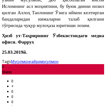
Исломнинг асл моҳиятини, бу буюк динни нозил
қилган Аллоҳ Таолонинг Ўзига иймон келтирган
бандаларидан нималарни талаб қилгани
тўғрисида чуқур мулоҳаза юритиши лозим.
Ҳизб ут-Таҳрирнинг Ўзбекистондаги медиа
офиси. Фаррух
25
.03.2019й.
Tags
Мусулмон
ғайримусулмон
0
Shares
0
+
0
0
0