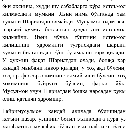
ёки аксинча, худди шу сабабларга кўра истеъмол
қилмаслиги мумкин. Яъни нима бўлганда ҳам
ҳукмни Шариатдан олмайди. Мусулмон одам эса,
шаръий ҳукмга боғланган ҳолда уни истеъмол
қилмайди. Яъни чўчқа гўштини истеъмол
қилишнинг ҳаромлиги тўғрисидаги шаръий
ҳукмни билганидан сўнг бу амални тарк қилади.
У ҳукмни фақат Шариатдан олади, бошқа ҳар
қандай манбани инкор қилади, у хоҳ ақл бўлсин,
хоҳ профессор олимнинг илмий иши бўлсин, хоҳ
ҳокимнинг буйруғи бўлсин, фарқи йўқ.
Мусулмон учун Шариатдан бошқа нарсадан ҳукм
олиш қатъиян ҳаромдир.
Ғайримусулмон қандай ақидада бўлишидан
қатъий назар, ўзининг ботил эътиқодига кўра ўз
манфаатига мувофиқ бўлган ёки нафсига тўғри