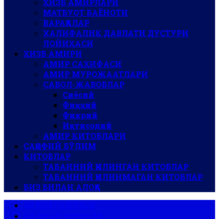
ҲИЗБ АМИРЛАРИ
МАТБУОТ БАЁНОТИ
ВАРАҚАЛАР
ХАЛИФАЛИК ДАВЛАТИ ДУСТУРИ
ЛОЙИҲАСИ
ҲИЗБ АМИРИ
АМИР САҲИФАСИ
АМИР МУРОЖААТЛАРИ
САВОЛ-ЖАВОБЛАР
Сиёсий
Фиқҳий
Фикрий
Иқтисодий
АМИР КИТОБЛАРИ
САҚОФИЙ БЎЛИМ
КИТОБЛАР
ТАБАННИЙ ҚИЛИНГАН КИТОБЛАР
ТАБАННИЙ ҚИЛИНМАГАН КИТОБЛАР
БИЗ БИЛАН АЛОҚА
АР-РОЯ ГАЗЕТАСИ
АЛ-ВАЪЙ ЖУРНАЛИ