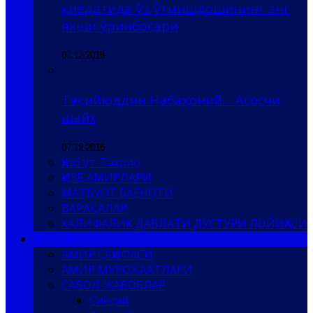
қиёдатида ўз ўтмишдошининг энг
яхши ўринбосари
07.12.2016
Тақийюддин Набаҳоний… Асосчи
шайх
07.12.2016
Ҳизб ут-Таҳрир
ҲИЗБ АМИРЛАРИ
МАТБУОТ БАЁНОТИ
ВАРАҚАЛАР
ХАЛИФАЛИК ДАВЛАТИ ДУСТУРИ ЛОЙИҲАСИ
ҲИЗБ АМИРИ
АМИР САҲИФАСИ
АМИР МУРОЖААТЛАРИ
САВОЛ-ЖАВОБЛАР
Сиёсий