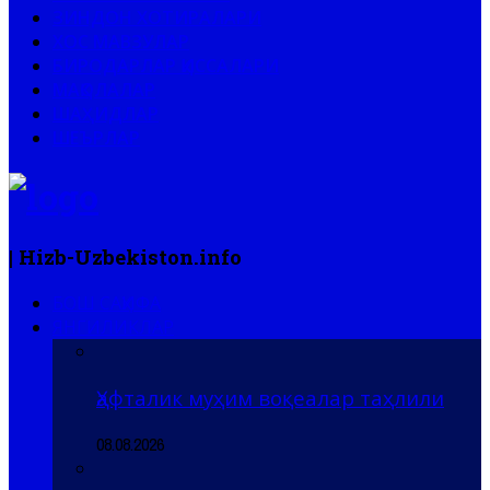
ЗИНДОН ХОТИРАЛАРИ
ХОС МАВЗУЛАР
БИРОДАРЛАР ҚИССАЛАРИ
МАҚОЛАЛАР
ШАҲИДЛАР
ШЕЪРЛАР
| Hizb-Uzbekiston.info
БОШ САҲИФА
ЯНГИЛИКЛАР
Ҳафталик муҳим воқеалар таҳлили
08.08.2026