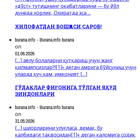
«дўст» тутишнинг оқибатларини — бу йўл
дунёда хорлик, Охиратда эса ...
ХИЛОФАТДАН БОШҚАСИ САРОБ!
burana.info - Burana.info burana
on
01.06.2026
[…] аёлу болаларни қутқариш учун жанг
қилмаяпсизлар?![1]» деган амрига бўйсуниш учун
уларда куч ҳам, имконият […]
ГЎДАКЛАР ФИҒОНИГА ТЎЛГАН ЯҲУД
ЗИНДОНЛАРИ
burana.info - Burana.info burana
on
31.05.2026
[…] шиорларини улуғласа, демак, бу
қалбидаги тақвосидан[1]» деган каломига содиқ