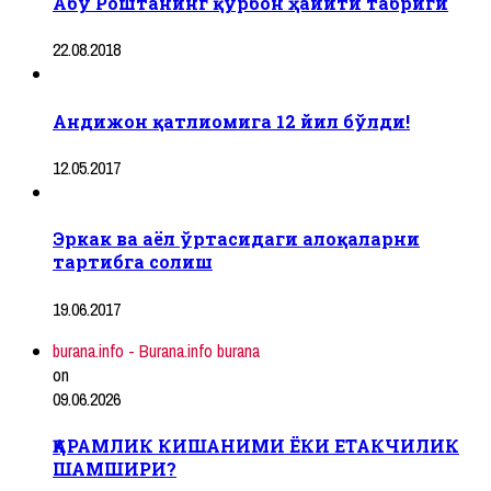
Абу Роштанинг қурбон ҳайити табриги
22.08.2018
Андижон қатлиомига 12 йил бўлди!
12.05.2017
Эркак ва аёл ўртасидаги алоқаларни
тартибга солиш
19.06.2017
burana.info - Burana.info burana
on
09.06.2026
ҚАРАМЛИК КИШАНИМИ ЁКИ ЕТАКЧИЛИК
ШАМШИРИ?