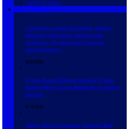
ХАБАР ВА ИЗОҲ
ҲИЗБ УТ-ТАҲРИР
“Сизларга нима бўлдики, Аллоҳ
йўлида (жиҳодга) чиқинглар,
дейилса, ўз ерингизга (яъни,
юртингизга) ...
23.03.2025
Усули фиқҳ бўйича олим Ато ибн
Халил Абу Рашта: Ҳизбнинг ҳозирги
амири
07.12.2016
Шайх Абдул Қаддим Заллум: Ҳизб