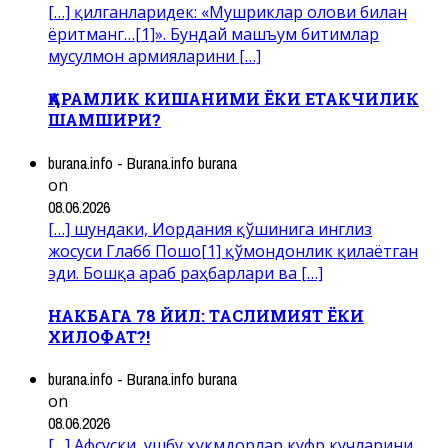
[…] қилганларидек: «Мушриклар олови билан
ёритманг…[1]». Бундай машъум битимлар
мусулмон армияларини […]
ҚАРАМЛИК КИШАНИМИ ЁКИ ЕТАКЧИЛИК
ШАМШИРИ?
burana.info - Burana.info burana
on
08.06.2026
[…] шундаки, Иордания қўшинига инглиз
жосуси Глабб Пошо[1] қўмондонлик қилаётган
эди. Бошқа араб раҳбарлари ва […]
НАКБАГА 78 ЙИЛ: ТАСЛИМИЯТ ЁКИ
ХИЛОФАТ?!
burana.info - Burana.info burana
on
08.06.2026
[…] Афсуски, ушбу ҳукмдорлар куфр кучларини