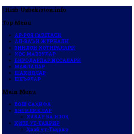
| Hizb-Uzbekiston.info
Top Menu
АР-РОЯ ГАЗЕТАСИ
АЛ-ВАЪЙ ЖУРНАЛИ
ЗИНДОН ХОТИРАЛАРИ
ХОС МАВЗУЛАР
БИРОДАРЛАР ҚИССАЛАРИ
МАҚОЛАЛАР
ШАҲИДЛАР
ШЕЪРЛАР
Main Menu
БОШ САҲИФА
ЯНГИЛИКЛАР
ХАБАР ВА ИЗОҲ
ҲИЗБ УТ-ТАҲРИР
Ҳизб ут-Таҳрир