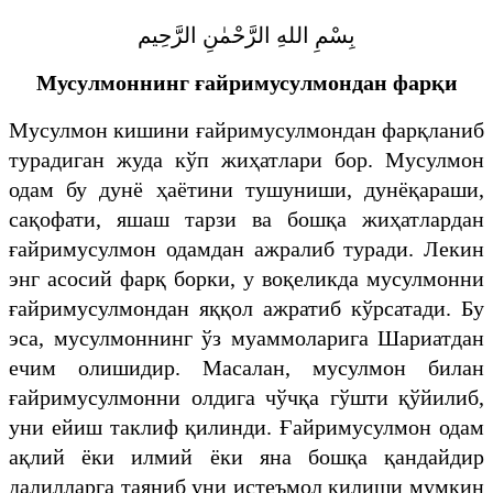
بِسْمِ اللهِ الرَّحْمٰنِ الرَّحِيم
Мусулмоннинг ғайримусулмондан фарқи
Мусулмон кишини ғайримусулмондан фарқланиб
турадиган жуда кўп жиҳатлари бор. Мусулмон
одам бу дунё ҳаётини тушуниши, дунёқараши,
сақофати, яшаш тарзи ва бошқа жиҳатлардан
ғайримусулмон одамдан ажралиб туради. Лекин
энг асосий фарқ борки, у воқеликда мусулмонни
ғайримусулмондан яққол ажратиб кўрсатади. Бу
эса, мусулмоннинг ўз муаммоларига Шариатдан
ечим олишидир. Масалан, мусулмон билан
ғайримусулмонни олдига чўчқа гўшти қўйилиб,
уни ейиш таклиф қилинди. Ғайримусулмон одам
ақлий ёки илмий ёки яна бошқа қандайдир
далилларга таяниб уни истеъмол қилиши мумкин