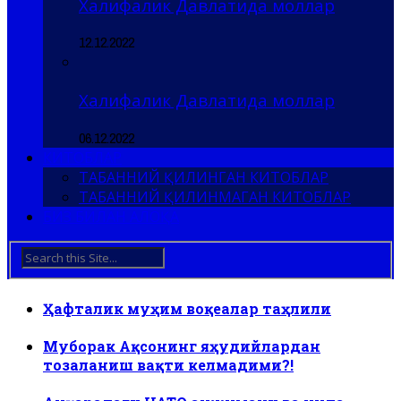
Халифалик Давлатида моллар
12.12.2022
Халифалик Давлатида моллар
06.12.2022
КИТОБЛАР
ТАБАННИЙ ҚИЛИНГАН КИТОБЛАР
ТАБАННИЙ ҚИЛИНМАГАН КИТОБЛАР
БИЗ БИЛАН АЛОҚА
Ҳафталик муҳим воқеалар таҳлили
Муборак Ақсонинг яҳудийлардан
тозаланиш вақти келмадими?!