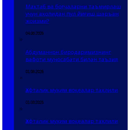
Мактаб ва боғчаларни таъмирлаш
учун аҳолидан пул йиғиш шаръан
жоизми?
04.08.2026
Абдуманнон биродаримизнинг
вафоти муносабати билан таъзия
01.08.2026
Ҳафталик муҳим воқеалар таҳлили
01.08.2026
Ҳафталик муҳим воқеалар таҳлили