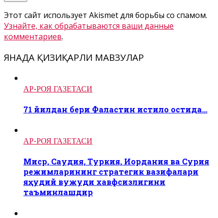
Этот сайт использует Akismet для борьбы со спамом.
Узнайте, как обрабатываются ваши данные
комментариев
.
ЯНАДА ҚИЗИҚАРЛИ МАВЗУЛАР
АР-РОЯ ГАЗЕТАСИ
71 йилдан бери Фаластин истило остида…
АР-РОЯ ГАЗЕТАСИ
Миср, Саудия, Туркия, Иордания ва Сурия
режимларининг стратегик вазифалари
яҳудий вужуди хавфсизлигини
таъминлашдир