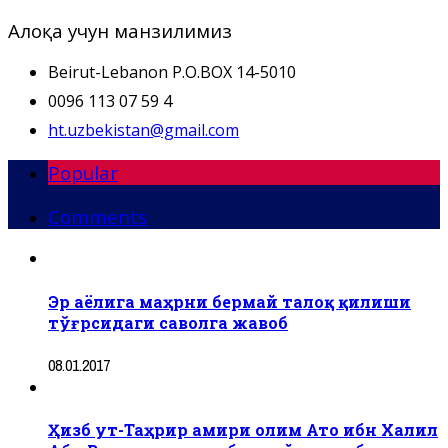
Алоқа учун манзилимиз
Beirut-Lebanon P.O.BOX 14-5010
0096 113 07 59 4
ht.uzbekistan@gmail.com
Popular
Comments
Эр аёлига маҳрни бермай талоқ қилиши
тўғрсидаги саволга жавоб
08.01.2017
Ҳизб ут-Таҳрир амири олим Ато ибн Халил