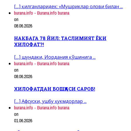
[…] қилганларидек: «Мушриклар олови билан ...
burana.info - Burana.info burana
on
08.06.2026
НАКБАГА 78 ЙИЛ: ТАСЛИМИЯТ ЁКИ
ХИЛОФАТ?!
[…] шундаки, Иордания қўшинига ...
burana.info - Burana.info burana
on
08.06.2026
ХИЛОФАТДАН БОШҚАСИ САРОБ!
[…] Афсуски, ушбу ҳукмдорлар ...
burana.info - Burana.info burana
on
01.06.2026