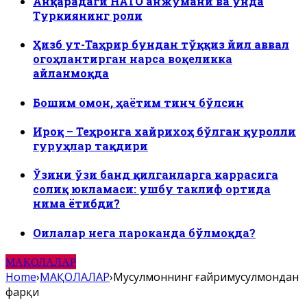
Анқарадаги НАТО анжумани ва унда
Туркиянинг роли
Ҳизб ут-Таҳрир бундан тўққиз йил аввал
огоҳлантирган нарса воқеликка
айланмоқда
Бошим омон, ҳаётим тинч бўлсин
Ироқ – Теҳронга хайрихоҳ бўлган қуролли
гуруҳлар тақдири
Ўзини ўзи банд қилганларга каррасига
солиқ юкламаси: ушбу таклиф ортида
нима ётибди?
Оилалар нега пароканда бўлмоқда?
МАҚОЛАЛАР
Home
›
МАҚОЛАЛАР
›
Мусулмоннинг ғайримусулмондан
фарқи