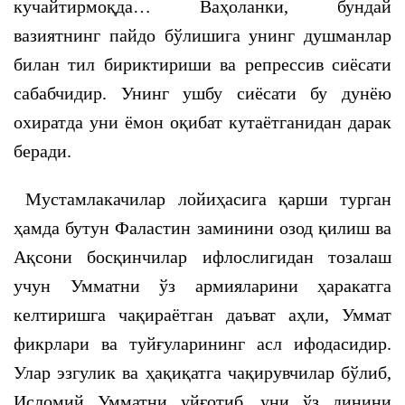
кучайтирмоқда… Ваҳоланки, бундай
вазиятнинг пайдо бўлишига унинг душманлар
билан тил бириктириши ва репрессив сиёсати
сабабчидир. Унинг ушбу сиёсати бу дунёю
охиратда уни ёмон оқибат кутаётганидан дарак
беради.
Мустамлакачилар лойиҳасига қарши турган
ҳамда бутун Фаластин заминини озод қилиш ва
Ақсони босқинчилар ифлослигидан тозалаш
учун Умматни ўз армияларини ҳаракатга
келтиришга чақираётган даъват аҳли, Уммат
фикрлари ва туйғуларининг асл ифодасидир.
Улар эзгулик ва ҳақиқатга чақирувчилар бўлиб,
Исломий Умматни уйғотиб, уни ўз динини