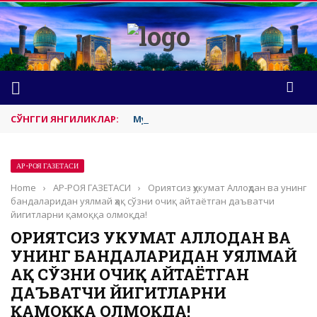
СЎНГГИ ЯНГИЛИКЛАР:
Муборак Ақсонинг яҳудийлардан т
АР-РОЯ ГАЗЕТАСИ
Home
›
АР-РОЯ ГАЗЕТАСИ
›
Ориятсиз ҳукумат Аллоҳдан ва унинг
бандаларидан уялмай ҳақ сўзни очиқ айтаётган даъватчи
йигитларни қамоққа олмоқда!
ОРИЯТСИЗ ҲУКУМАТ АЛЛОҲДАН ВА
УНИНГ БАНДАЛАРИДАН УЯЛМАЙ
ҲАҚ СЎЗНИ ОЧИҚ АЙТАЁТГАН
ДАЪВАТЧИ ЙИГИТЛАРНИ
ҚАМОҚҚА ОЛМОҚДА!