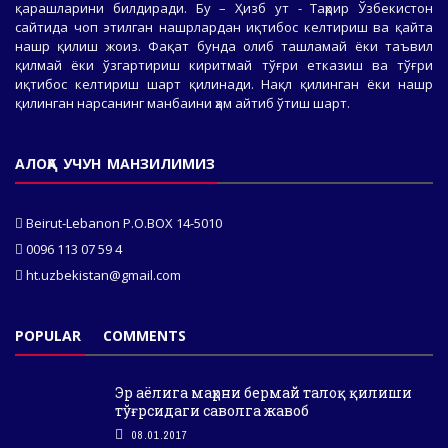
қарашларини билдиради. Бу – Ҳизб ут - Таҳрир Ўзбекистон
сайтида чоп этилган нашрлардан иқтибос келтириш ва қайта
нашр қилиш жоиз. Фақат бунда олиб ташламай ёки таъвил
қилмай ёки ўзгартириш киритмай тўғри етказиш ва тўғри
иқтибос келтириш шарт қилинади. Нақл қилинган ёки нашр
қилинган нарсанинг манбаини ҳам айтиб ўтиш шарт.
АЛОҚА УЧУН МАНЗИЛИМИЗ
Beirut-Lebanon P.O.BOX 14-5010
0096 113 07 59 4
ht.uzbekistan@gmail.com
POPULAR
COMMENTS
Эр аёлига маҳрни бермай талоқ қилиши
тўғрсидаги саволга жавоб
08.01.2017