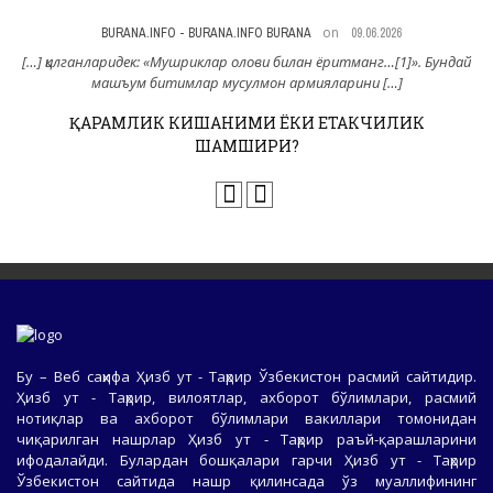
on
BURANA.INFO - BURANA.INFO BURANA
09.06.2026
н
[…] қилганларидек: «Мушриклар олови билан ёритманг…[1]». Бундай
машъум битимлар мусулмон армияларини […]
ҚАРАМЛИК КИШАНИМИ ЁКИ ЕТАКЧИЛИК
ШАМШИРИ?
Бу – Веб саҳифа Ҳизб ут - Таҳрир Ўзбекистон расмий сайтидир.
Ҳизб ут - Таҳрир, вилоятлар, ахборот бўлимлари, расмий
нотиқлар ва ахборот бўлимлари вакиллари томонидан
чиқарилган нашрлар Ҳизб ут - Таҳрир раъй-қарашларини
ифодалайди. Булардан бошқалари гарчи Ҳизб ут - Таҳрир
Ўзбекистон сайтида нашр қилинсада ўз муаллифининг