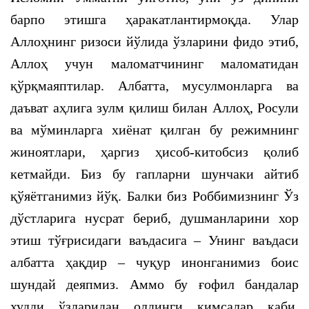
барпо этишга ҳаракатлантирмоқда. Улар
Аллоҳнинг ризоси йўлида ўзларини фидо этиб,
Аллоҳ учун маломатчининг маломатидан
қўрқмаяптилар. Албатта, мусулмонларга ва
даъват аҳлига зулм қилиш билан Аллоҳ, Росули
ва мўминларга хиёнат қилган бу режимнинг
жиноятлари, ҳаргиз ҳисоб-китобсиз қолиб
кетмайди. Биз бу гапларни шунчаки айтиб
қўяётганимиз йўқ. Балки биз Роббимизнинг Ўз
дўстларига нусрат бериб, душманларини хор
этиш тўғрисидаги ваъдасига – Унинг ваъдаси
албатта ҳақдир – чуқур инонганимиз боис
шундай деяпмиз. Аммо бу ғофил бандалар
худди ўзларидан олдинги кимсалар каби,