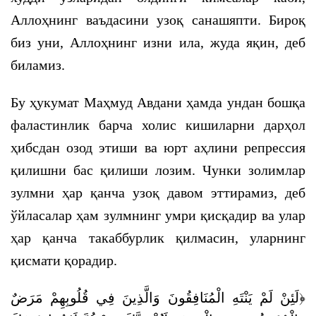
Аллоҳнинг ваъдасини узоқ санашяпти. Бироқ
биз уни, Аллоҳнинг изни ила, жуда яқин, деб
биламиз.
Бу ҳукумат Маҳмуд Авдани ҳамда ундан бошқа
фаластинлик барча холис кишиларни дарҳол
ҳибсдан озод этиши ва юрт аҳлини репрессия
қилишни бас қилиши лозим. Чунки золимлар
зулмни ҳар қанча узоқ давом эттирамиз, деб
ўйласалар ҳам зулмнинг умри қисқадир ва улар
ҳар қанча такаббурлик қилмасин, уларнинг
қисмати қорадир.
﴿لَئِنْ لَمْ يَنْتَهِ الْمُنَافِقُونَ وَالَّذِينَ فِي قُلُوبِهِمْ مَرَضٌ