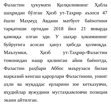
Фаластин ҳукумати Қилқилиянинг Ҳабла
шаҳридан бўлган Ҳизб ут-Таҳрир аъзоси 47
ёшли Маҳмуд Авдани матбуот баёнотини
тарқатиши ортидан 2018 йил 21 январда
қамоққа олган эди. У шаҳар ҳокимининг
буйруғига асосан ҳануз ҳибсда қолмоқда.
Маълумки, Ҳизб ут-Таҳрир-Фаластин
томонидан нашр қилинган айни баёнотда,
Фаластин раҳбари Аббос маърузаси билан
марказий кенгаш қарорлари Фаластинни, унинг
аҳли ва муқаддас ерларини зое кетказувчи,
яҳудийлар вужудини мустаҳкамловчи позиция
экани айтилган.