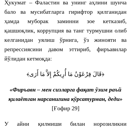
Ҳукумат – Фаластин ва унинг аҳлини шунча
бало ва мусибатларга гирифтор қилганидан
ҳамда муборак заминни зое кетказиб,
қашшоқлик, коррупция ва танг турмушни олиб
келганидан уялиш ўрнига, ўз жинояти ва
репрессиясини давом эттириб, фиръавнлар
йўлидан кетмоқда:
﴿قَالَ فِرْعَوْنُ مَا أُرِيكُمْ إِلاَّ مَا أَرَى﴾
«Фиръавн – мен сизларга фақат ўзим раъй
қилаётган нарсанигина кўрсатурман, деди»
[Ғофир 29]
У айни қилмиши билан норозиликни