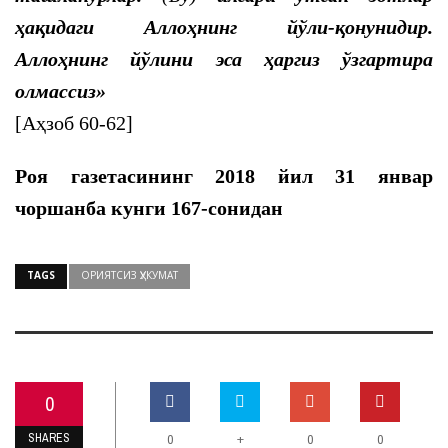
ҳақидаги Аллоҳнинг йўли-қонунидир.
Аллоҳнинг йўлини эса ҳаргиз ўзгартира
олмассиз»
[Аҳзоб 60-62]
Роя газетасининг 2018 йил 31
январ
чоршанба кунги 167-сонидан
TAGS
ОРИЯТСИЗ ҲУКУМАТ
0
SHARES
+
0
0
0