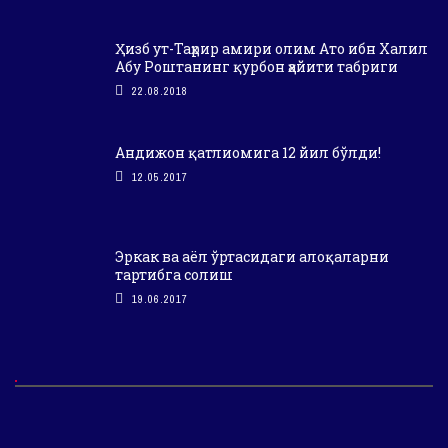
Ҳизб ут-Таҳрир амири олим Ато ибн Халил
Абу Роштанинг қурбон ҳайити табриги
22.08.2018
Андижон қатлиомига 12 йил бўлди!
12.05.2017
Эркак ва аёл ўртасидаги алоқаларни
тартибга солиш
19.06.2017