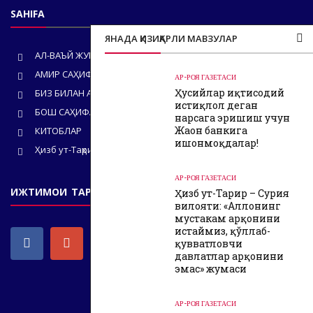
SAHIFA
ЯНАДА ҚИЗИҚАРЛИ МАВЗУЛАР
АЛ-ВАЪЙ ЖУРНАЛИ
АМИР САҲИФАСИ
АР-РОЯ ГАЗЕТАСИ
Ҳусийлар иқтисодий
БИЗ БИЛАН АЛОҚА
истиқлол деган
БОШ САҲИФА
нарсага эришиш учун
Жаҳон банкига
КИТОБЛАР
ишонмоқдалар!
Ҳизб ут-Таҳрир
АР-РОЯ ГАЗЕТАСИ
ИЖТИМОИ ТАРМОҚЛАРИМИЗ
Ҳизб ут-Таҳрир – Сурия
вилояти: «Аллоҳнинг
мустаҳкам арқонини
истаймиз, қўллаб-
қувватловчи
давлатлар арқонини
эмас» жумаси
АР-РОЯ ГАЗЕТАСИ