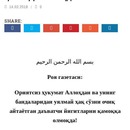
14.02.2018
0
SHARE:
بسم الله الرحمن الرحيم
Роя газетаси:
Ориятсиз ҳукумат Аллоҳдан ва унинг
бандаларидан уялмай ҳақ сўзни очиқ
айтаётган даъватчи йигитларни қамоққа
олмоқда!