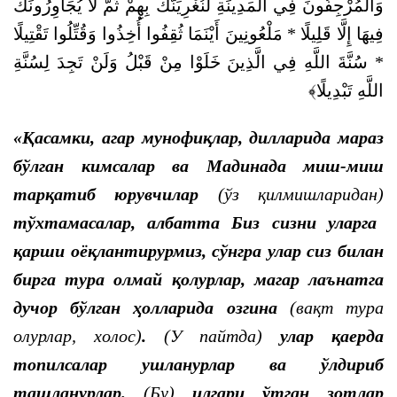
وَالْمُرْجِفُونَ فِي الْمَدِينَةِ لَنُغْرِيَنَّكَ بِهِمْ ثُمَّ لَا يُجَاوِرُونَكَ
فِيهَا إِلَّا قَلِيلًا * مَلْعُونِينَ أَيْنَمَا ثُقِفُوا أُخِذُوا وَقُتِّلُوا تَقْتِيلًا
* سُنَّةَ اللَّهِ فِي الَّذِينَ خَلَوْا مِنْ قَبْلُ وَلَنْ تَجِدَ لِسُنَّةِ
اللَّهِ تَبْدِيلًا﴾
«Қасамки, агар мунофиқлар, дилларида мараз
бўлган кимсалар ва Мадинада миш-миш
тарқатиб юрувчилар
(ўз қилмишларидан)
тўхтамасалар, албатта Биз сизни уларга
қарши оёқлантирурмиз, сўнгра улар сиз билан
бирга тура олмай қолурлар, магар лаънатга
дучор бўлган ҳолларида озгина
(вақт тура
олурлар, холос)
.
(У пайтда)
улар қаерда
топилсалар ушланурлар ва ўлдириб
ташланурлар.
(Бу)
илгари ўтган зотлар