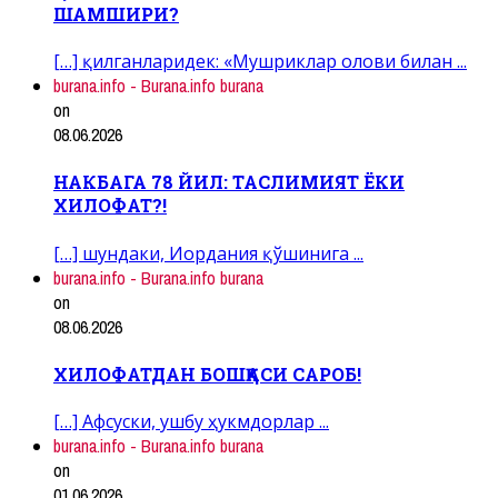
ШАМШИРИ?
[…] қилганларидек: «Мушриклар олови билан ...
burana.info - Burana.info burana
on
08.06.2026
НАКБАГА 78 ЙИЛ: ТАСЛИМИЯТ ЁКИ
ХИЛОФАТ?!
[…] шундаки, Иордания қўшинига ...
burana.info - Burana.info burana
on
08.06.2026
ХИЛОФАТДАН БОШҚАСИ САРОБ!
[…] Афсуски, ушбу ҳукмдорлар ...
burana.info - Burana.info burana
on
01.06.2026