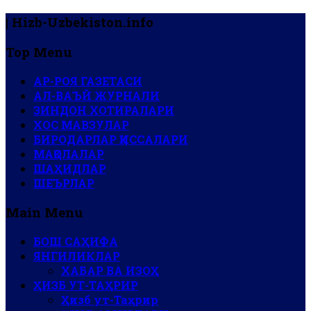
| Hizb-Uzbekiston.info
Top Menu
АР-РОЯ ГАЗЕТАСИ
АЛ-ВАЪЙ ЖУРНАЛИ
ЗИНДОН ХОТИРАЛАРИ
ХОС МАВЗУЛАР
БИРОДАРЛАР ҚИССАЛАРИ
МАҚОЛАЛАР
ШАҲИДЛАР
ШЕЪРЛАР
Main Menu
БОШ САҲИФА
ЯНГИЛИКЛАР
ХАБАР ВА ИЗОҲ
ҲИЗБ УТ-ТАҲРИР
Ҳизб ут-Таҳрир