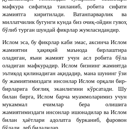
мафкура сифатида танланиб, робита сифати
жамиятга киритилади. Ватанпарварлик ва
миллатчилик бугунги кунда биз очиқ-ойдин гувоҳ
бўлиб турган шундай фикрлар жумласидандир.
Ислом эса, бу фикрлар каби эмас, аксинча Ислом
жамиятни ҳақиқий маънода бирлаштира
оладиган, яъни жамият учун асл робита бўла
оладиган мафкурадир. Ислом бизнинг жамиятда
эътиқод қилинадиган ақидадир, мана шунинг ўзи
бу жамиятимиздаги инсонлар Ислом орқали бир-
бирларига боғлиқ эканлигини кўрсатади. Шу
билан бирга, Ислом барча муаммоларимиз учун
мукаммал ечимлар бера олишига
жамиятимиздаги инсонлар ишонадилар ва Ислом
билан ҳаётлари адолатга бурканиб, фаровон
бўлади, деб биладилар.