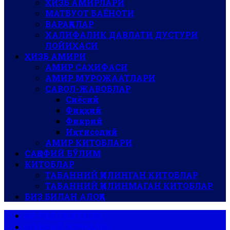
ҲИЗБ АМИРЛАРИ
МАТБУОТ БАЁНОТИ
ВАРАҚАЛАР
ХАЛИФАЛИК ДАВЛАТИ ДУСТУРИ
ЛОЙИҲАСИ
ҲИЗБ АМИРИ
АМИР САҲИФАСИ
АМИР МУРОЖААТЛАРИ
САВОЛ-ЖАВОБЛАР
Сиёсий
Фиқҳий
Фикрий
Иқтисодий
АМИР КИТОБЛАРИ
САҚОФИЙ БЎЛИМ
КИТОБЛАР
ТАБАННИЙ ҚИЛИНГАН КИТОБЛАР
ТАБАННИЙ ҚИЛИНМАГАН КИТОБЛАР
БИЗ БИЛАН АЛОҚА
АР-РОЯ ГАЗЕТАСИ
АЛ-ВАЪЙ ЖУРНАЛИ