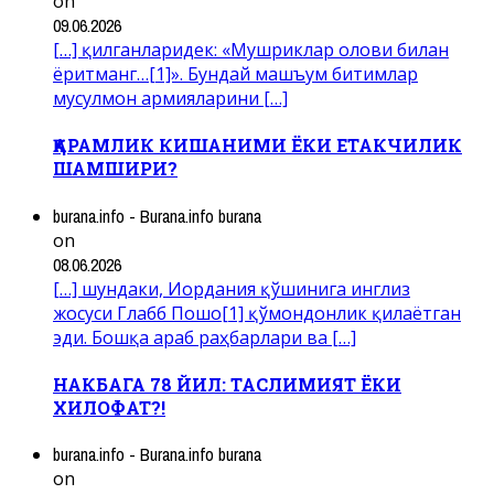
on
09.06.2026
[…] қилганларидек: «Мушриклар олови билан
ёритманг…[1]». Бундай машъум битимлар
мусулмон армияларини […]
ҚАРАМЛИК КИШАНИМИ ЁКИ ЕТАКЧИЛИК
ШАМШИРИ?
burana.info - Burana.info burana
on
08.06.2026
[…] шундаки, Иордания қўшинига инглиз
жосуси Глабб Пошо[1] қўмондонлик қилаётган
эди. Бошқа араб раҳбарлари ва […]
НАКБАГА 78 ЙИЛ: ТАСЛИМИЯТ ЁКИ
ХИЛОФАТ?!
burana.info - Burana.info burana
on