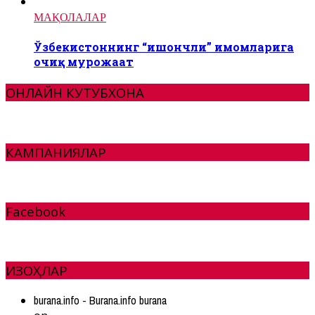
МАҚОЛАЛАР
Ўзбекистоннинг “ишончли” имомларига
очиқ мурожаат
ОНЛАЙН КУТУБХОНА
КАМПАНИЯЛАР
Facebook
ИЗОҲЛАР
burana.info - Burana.info burana