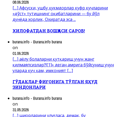
08.06.2026
[…] Афсуски, ушбу ҳукмдорлар куфр кучларини
«дўст» тутишнинг оқибатларини — бу йўл
дунёда хорлик, Охиратда эса ...
ХИЛОФАТДАН БОШҚАСИ САРОБ!
burana.info - Burana.info burana
on
01.06.2026
[…] аёлу болаларни қутқариш учун жанг
қилмаяпсизлар?![1]» деган амрига бўйсуниш учун
уларда куч ҳам, имконият […]
ГЎДАКЛАР ФИҒОНИГА ТЎЛГАН ЯҲУД
ЗИНДОНЛАРИ
burana.info - Burana.info burana
on
31.05.2026
[…] шиорларини улуғласа, демак, бу