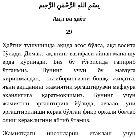
بِسْمِ اللهِ الرَّحْمٰنِ الرَّحِيم
Ақл ва ҳаёт
29
Ҳаётни тушунишда ақида асос бўлса, ақл восита
бўлади. Демак, ақлнинг вазифаси айнан мана шу
ерда кўринади. Биз бу тўғрисида гапириб
ўтганмиз. Шунинг учун бу мавзуга
киришмасдан, эътиборингизни бошқа жиҳатга,
яъни ақиданинг жамиятни эргаштирувчи мафкура
эканлигига қаратмоқчимиз. Бунинг учун
жамиятни эргаштириш йўлида, аввало, уни
эргаштирилиши керак бўлган фикр орқали боғлаб
олиш кераклигини айтиб ўтамиз.
Жамиятдаги инсонларни етаклаш учун