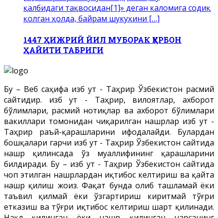
қалбидаги тақвосидан[1]» деган каломига содиқ
қолган ҳолда, байрам шукуҳини […]
1447 ҲИЖРИЙ ЙИЛ МУБОРАК ҚУРБОН
ҲАЙИТИ ТАБРИГИ
Бу – Веб саҳифа Ҳизб ут - Таҳрир Ўзбекистон расмий
сайтидир. Ҳизб ут - Таҳрир, вилоятлар, ахборот
бўлимлари, расмий нотиқлар ва ахборот бўлимлари
вакиллари томонидан чиқарилган нашрлар Ҳизб ут -
Таҳрир раъй-қарашларини ифодалайди. Булардан
бошқалари гарчи Ҳизб ут - Таҳрир Ўзбекистон сайтида
нашр қилинсада ўз муаллифининг қарашларини
билдиради. Бу – Ҳизб ут - Таҳрир Ўзбекистон сайтида
чоп этилган нашрлардан иқтибос келтириш ва қайта
нашр қилиш жоиз. Фақат бунда олиб ташламай ёки
таъвил қилмай ёки ўзгартириш киритмай тўғри
етказиш ва тўғри иқтибос келтириш шарт қилинади.
Нақл қилинган ёки нашр қилинган нарсанинг