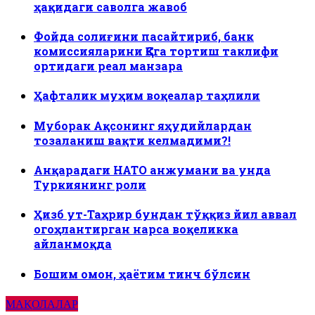
ҳақидаги саволга жавоб
Фойда солиғини пасайтириб, банк
комиссияларини ҚҚСга тортиш таклифи
ортидаги реал манзара
Ҳафталик муҳим воқеалар таҳлили
Муборак Ақсонинг яҳудийлардан
тозаланиш вақти келмадими?!
Анқарадаги НАТО анжумани ва унда
Туркиянинг роли
Ҳизб ут-Таҳрир бундан тўққиз йил аввал
огоҳлантирган нарса воқеликка
айланмоқда
Бошим омон, ҳаётим тинч бўлсин
МАҚОЛАЛАР