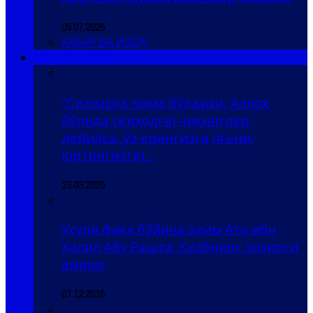
05.07.2026
ХАБАР ВА ИЗОҲ
ҲИЗБ УТ-ТАҲРИР
“Сизларга нима бўлдики, Аллоҳ
йўлида (жиҳодга) чиқинглар,
дейилса, ўз ерингизга (яъни,
юртингизга) ...
23.03.2025
Усули фиқҳ бўйича олим Ато ибн
Халил Абу Рашта: Ҳизбнинг ҳозирги
амири
07.12.2016