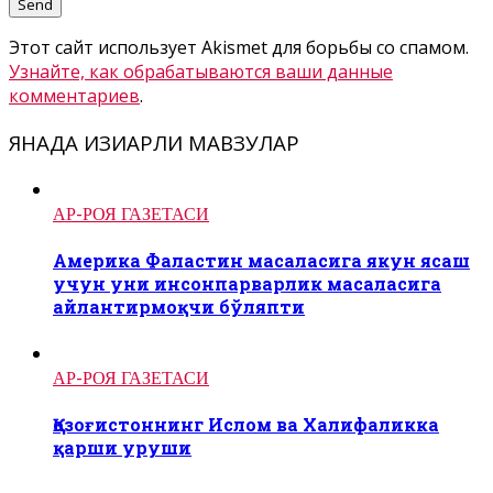
Этот сайт использует Akismet для борьбы со спамом.
Узнайте, как обрабатываются ваши данные
комментариев
.
ЯНАДА ҚИЗИҚАРЛИ МАВЗУЛАР
АР-РОЯ ГАЗЕТАСИ
Америка Фаластин масаласига якун ясаш
учун уни инсонпарварлик масаласига
айлантирмоқчи бўляпти
АР-РОЯ ГАЗЕТАСИ
Қозоғистоннинг Ислом ва Халифаликка
қарши уруши