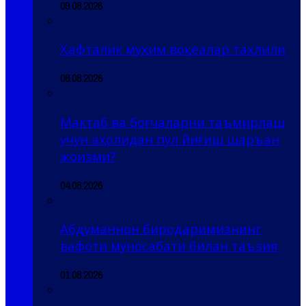
09.08.2026
Ҳафталик муҳим воқеалар таҳлили
08.08.2026
Мактаб ва боғчаларни таъмирлаш
учун аҳолидан пул йиғиш шаръан
жоизми?
04.08.2026
Абдуманнон биродаримизнинг
вафоти муносабати билан таъзия
01.08.2026