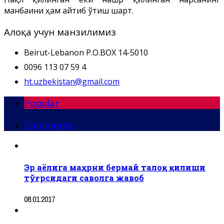
манбаини ҳам айтиб ўтиш шарт.
Алоқа учун манзилимиз
Beirut-Lebanon P.O.BOX 14-5010
0096 113 07 59 4
ht.uzbekistan@gmail.com
Popular
Comments
Эр аёлига маҳрни бермай талоқ қилиши
тўғрсидаги саволга жавоб
08.01.2017