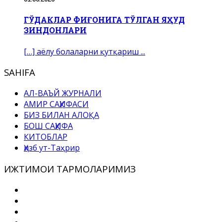
ГЎДАКЛАР ФИҒОНИГА ТЎЛГАН ЯҲУД
ЗИНДОНЛАРИ
[…] аёлу болаларни қутқариш ...
SAHIFA
АЛ-ВАЪЙ ЖУРНАЛИ
АМИР САҲИФАСИ
БИЗ БИЛАН АЛОҚА
БОШ САҲИФА
КИТОБЛАР
Ҳизб ут-Таҳрир
ИЖТИМОИ ТАРМОҚЛАРИМИЗ