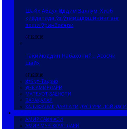
Шайх Абдул Қаддим Заллум: Ҳизб
қиёдатида ўз ўтмишдошининг энг
яхши ўринбосари
07.12.2016
Тақийюддин Набаҳоний… Асосчи
шайх
07.12.2016
Ҳизб ут-Таҳрир
ҲИЗБ АМИРЛАРИ
МАТБУОТ БАЁНОТИ
ВАРАҚАЛАР
ХАЛИФАЛИК ДАВЛАТИ ДУСТУРИ ЛОЙИҲАСИ
ҲИЗБ АМИРИ
АМИР САҲИФАСИ
АМИР МУРОЖААТЛАРИ