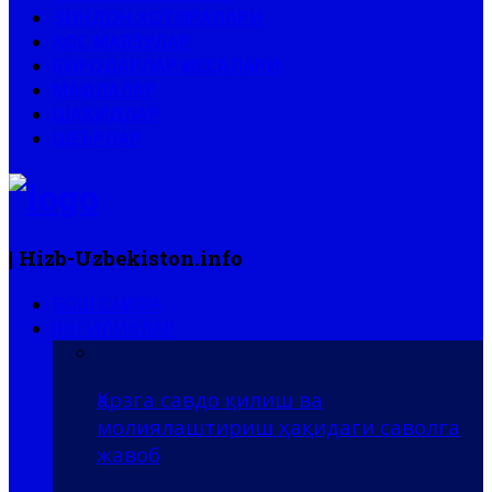
ЗИНДОН ХОТИРАЛАРИ
ХОС МАВЗУЛАР
БИРОДАРЛАР ҚИССАЛАРИ
МАҚОЛАЛАР
ШАҲИДЛАР
ШЕЪРЛАР
| Hizb-Uzbekiston.info
БОШ САҲИФА
ЯНГИЛИКЛАР
Қарзга савдо қилиш ва
молиялаштириш ҳақидаги саволга
жавоб