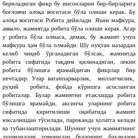
бериладиган фикр бу инсонларни бир-бирларига
боғловчи алоқа воситаси бўла олиши керак. Бу
алоқа воситаси Робита дейилади. Яъни мафкура,
аввало, жамиятда робита бўла олиши керак. Агар
у робита бўла олмаса, демак, бу жамият учун
мафкура ҳам бўла олмайди. Шу нуқтаи назардан
келиб чиқиб ўрганадиган бўлсак, жамиятда
робита сифатида тақдим қилинадиган, лекин
робита бўлишга ярамайдиган фикрлар бир
нечтадир. Улар ватанпарварлик, миллатчилик,
руҳий робита, фойда кўришга асосланган
робиталар. Булар жамиятни етаклашда робита
бўлишга ярамайди, аксинча уларнинг робита
сифатида киритилиши оқибатида жамият
юксалишдан тўсилади, пароканда ҳолатга келади
ва тубанлаштирилади. Шунинг учун жамиятнинг
душманлари томонидан буларнинг баъзилари