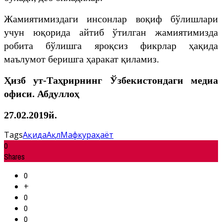
Жамиятимиздаги инсонлар воқиф бўлишлари
учун юқорида айтиб ўтилган жамиятимизда
робита бўлишга яроқсиз фикрлар ҳақида
маълумот беришга ҳаракат қиламиз.
Ҳизб ут-Таҳрирнинг Ўзбекистондаги медиа
офиси. Абдуллоҳ
27.02.2019й.
Tags
Ақида
Ақл
Мафкура
ҳаёт
0
Shares
0
+
0
0
0