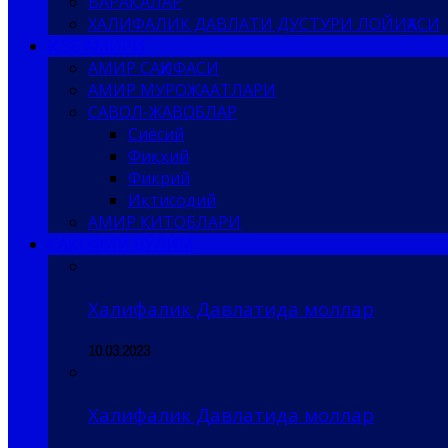
ВАРАҚАЛАР
ХАЛИФАЛИК ДАВЛАТИ ДУСТУРИ ЛОЙИҲАСИ
ҲИЗБ АМИРИ
АМИР САҲИФАСИ
АМИР МУРОЖААТЛАРИ
САВОЛ-ЖАВОБЛАР
Сиёсий
Фиқҳий
Фикрий
Иқтисодий
АМИР КИТОБЛАРИ
САҚОФИЙ БЎЛИМ
Халифалик Давлатида моллар
10.03.2023
Халифалик Давлатида моллар