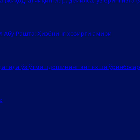
 (жиҳодга) чиқинглар, дейилса, ўз ерингизга (я
л Абу Рашта: Ҳизбнинг ҳозирги амири
ёдатида ўз ўтмишдошининг энг яхши ўринбоса
х