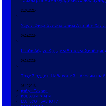
“Сизларга нима бўлдики, Аллоҳ йўлида
23.03.2025
Усули фиқҳ бўйича олим Ато ибн Хали
07.12.2016
Шайх Абдул Қаддим Заллум: Ҳизб қи
07.12.2016
Тақийюддин Набаҳоний… Асосчи шай
07.12.2016
Ҳизб ут-Таҳрир
ҲИЗБ АМИРЛАРИ
МАТБУОТ БАЁНОТИ