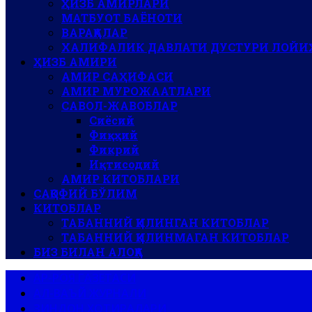
ҲИЗБ АМИРЛАРИ
МАТБУОТ БАЁНОТИ
ВАРАҚАЛАР
ХАЛИФАЛИК ДАВЛАТИ ДУСТУРИ ЛОЙИ
ҲИЗБ АМИРИ
АМИР САҲИФАСИ
АМИР МУРОЖААТЛАРИ
САВОЛ-ЖАВОБЛАР
Сиёсий
Фиқҳий
Фикрий
Иқтисодий
АМИР КИТОБЛАРИ
САҚОФИЙ БЎЛИМ
КИТОБЛАР
ТАБАННИЙ ҚИЛИНГАН КИТОБЛАР
ТАБАННИЙ ҚИЛИНМАГАН КИТОБЛАР
БИЗ БИЛАН АЛОҚА
АР-РОЯ ГАЗЕТАСИ
АЛ-ВАЪЙ ЖУРНАЛИ
ЗИНДОН ХОТИРАЛАРИ