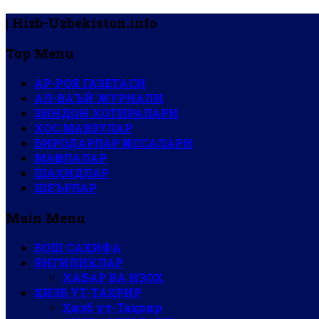
| Hizb-Uzbekiston.info
Top Menu
АР-РОЯ ГАЗЕТАСИ
АЛ-ВАЪЙ ЖУРНАЛИ
ЗИНДОН ХОТИРАЛАРИ
ХОС МАВЗУЛАР
БИРОДАРЛАР ҚИССАЛАРИ
МАҚОЛАЛАР
ШАҲИДЛАР
ШЕЪРЛАР
Main Menu
БОШ САҲИФА
ЯНГИЛИКЛАР
ХАБАР ВА ИЗОҲ
ҲИЗБ УТ-ТАҲРИР
Ҳизб ут-Таҳрир