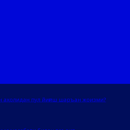
н аҳолидан пул йиғиш шаръан жоизми?