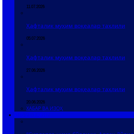
11.07.2026
Ҳафталик муҳим воқеалар таҳлили
05.07.2026
Ҳафталик муҳим воқеалар таҳлили
27.06.2026
Ҳафталик муҳим воқеалар таҳлили
20.06.2026
ХАБАР ВА ИЗОҲ
ҲИЗБ УТ-ТАҲРИР