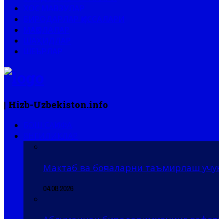
ХОС МАВЗУЛАР
БИРОДАРЛАР ҚИССАЛАРИ
МАҚОЛАЛАР
ШАҲИДЛАР
ШЕЪРЛАР
| Hizb-Uzbekiston.info
БОШ САҲИФА
ЯНГИЛИКЛАР
Мактаб ва боғчаларни таъмирлаш учу
04.08.2026