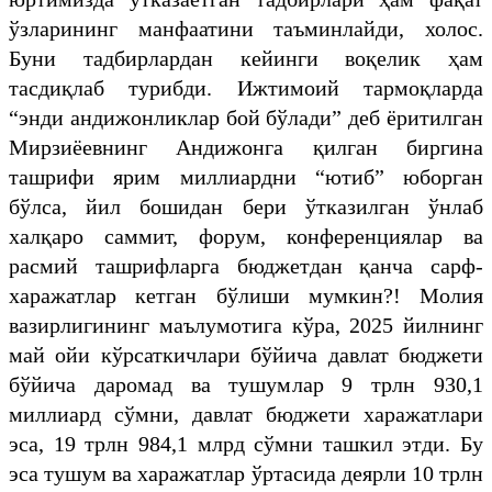
ўзларининг манфаатини таъминлайди, холос.
Буни тадбирлардан кейинги воқелик ҳам
тасдиқлаб турибди. Ижтимоий тармоқларда
“энди андижонликлар бой бўлади” деб ёритилган
Мирзиёевнинг Андижонга қилган биргина
ташрифи ярим миллиардни “ютиб” юборган
бўлса, йил бошидан бери ўтказилган ўнлаб
халқаро саммит, форум, конференциялар ва
расмий ташрифларга бюджетдан қанча сарф-
харажатлар кетган бўлиши мумкин?! Молия
вазирлигининг маълумотига кўра, 2025 йилнинг
май ойи кўрсаткичлари бўйича давлат бюджети
бўйича даромад ва тушумлар 9 трлн 930,1
миллиард сўмни, давлат бюджети харажатлари
эса, 19 трлн 984,1 млрд сўмни ташкил этди. Бу
эса тушум ва харажатлар ўртасида деярли 10 трлн