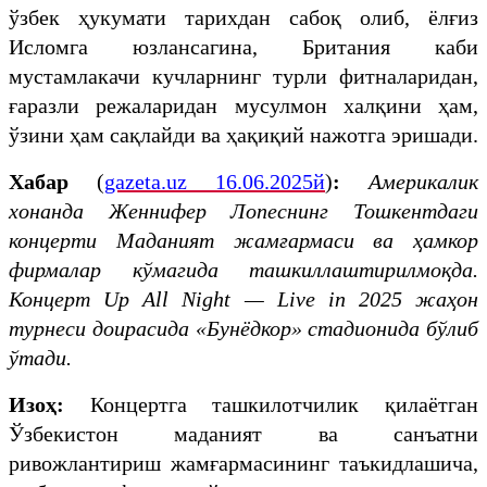
ўзбек ҳукумати тарихдан сабоқ олиб, ёлғиз
Исломга юзлансагина, Британия каби
мустамлакачи кучларнинг турли фитналаридан,
ғаразли режаларидан мусулмон халқини ҳам,
ўзини ҳам сақлайди ва ҳақиқий нажотга эришади.
Хабар
(
gazeta.uz 16.06.2025й
)
:
Америкалик
хонанда Женнифер Лопеснинг Тошкентдаги
концерти Маданият жамғармаси ва ҳамкор
фирмалар кўмагида ташкиллаштирилмоқда.
Концерт Up All Night — Live in 2025 жаҳон
турнеси доирасида «Бунёдкор» стадионида бўлиб
ўтади.
Изоҳ:
Концертга ташкилотчилик қилаётган
Ўзбекистон маданият ва санъатни
ривожлантириш жамғармасининг таъкидлашича,