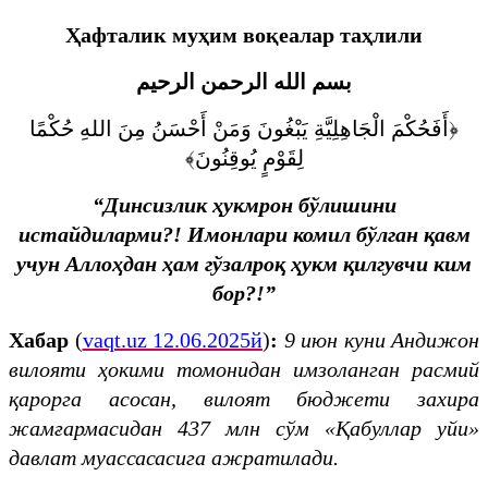
Ҳафталик муҳим воқеалар таҳлили
بسم الله الرحمن الرحيم
﴿أَفَحُكْمَ الْجَاهِلِيَّةِ يَبْغُونَ وَمَنْ أَحْسَنُ مِنَ اللهِ حُكْمًا
لِقَوْمٍ يُوقِنُونَ﴾
“Динсизлик ҳукмрон бўлишини
истайдиларми?! Имонлари комил бўлган қавм
учун Аллоҳдан ҳам гўзалроқ ҳукм қилгувчи ким
бор?!”
Хабар
(
vaqt.uz 12.06.2025й
)
:
9 июн куни Андижон
вилояти ҳокими томонидан имзоланган расмий
қарорга асосан, вилоят бюджети захира
жамғармасидан 437 млн сўм «Қабуллар уйи»
давлат муассасасига ажратилади.