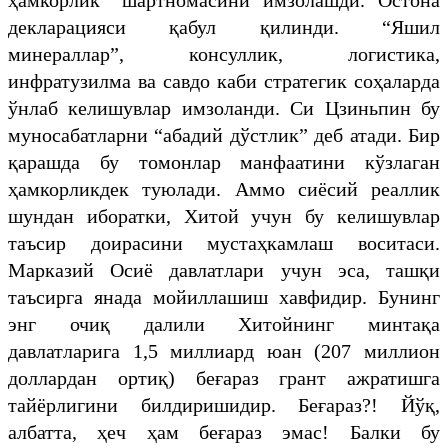
декларацияси қабул қилинди. “Яшил
минераллар”, консуллик, логистика,
инфратузилма ва савдо каби стратегик соҳаларда
ўнлаб келишувлар имзоланди. Си Цзиньпин бу
муносабатларни “абадий дўстлик” деб атади. Бир
қарашда бу томонлар манфаатини кўзлаган
ҳамкорликдек туюлади. Аммо сиёсий реаллик
шундан иборатки, Хитой учун бу келишувлар
таъсир доирасини мустаҳкамлаш воситаси.
Марказий Осиё давлатлари учун эса, ташқи
таъсирга янада мойиллашиш хавфидир. Бунинг
энг очиқ далили Хитойнинг минтақа
давлатларига 1,5 миллиард юан (207 миллион
доллардан ортиқ) беғараз грант ажратишга
тайёрлигини билдиришидир. Беғараз?! Йўқ,
албатта, ҳеч ҳам беғараз эмас! Балки бу