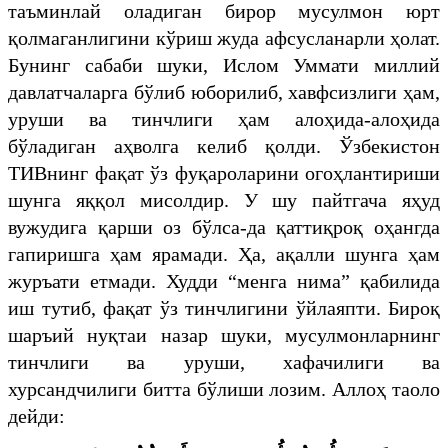
таъминлай оладиган бирор мусулмон юрт
қолмаганлигини кўриш жуда афсусланарли ҳолат.
Бунинг сабаби шуки, Ислом Уммати миллий
давлатчаларга бўлиб юборилиб, хавфсизлиги ҳам,
уруши ва тинчлиги ҳам алоҳида-алоҳида
бўладиган аҳволга келиб қолди. Ўзбекистон
ТИВнинг фақат ўз фуқароларини огоҳлантириши
шунга яққол мисолдир. У шу пайтгача яҳуд
вужудига қарши оз бўлса-да қаттиқроқ оҳангда
гапиришга ҳам ярамади. Ҳа, ақалли шунга ҳам
журъати етмади. Худди “менга нима” қабилида
иш тутиб, фақат ўз тинчлигини ўйлаяпти. Бироқ
шаръий нуқтаи назар шуки, мусулмонларнинг
тинчлиги ва уруши, хафачилиги ва
хурсандчилиги битта бўлиши лозим. Аллоҳ таоло
дейди: