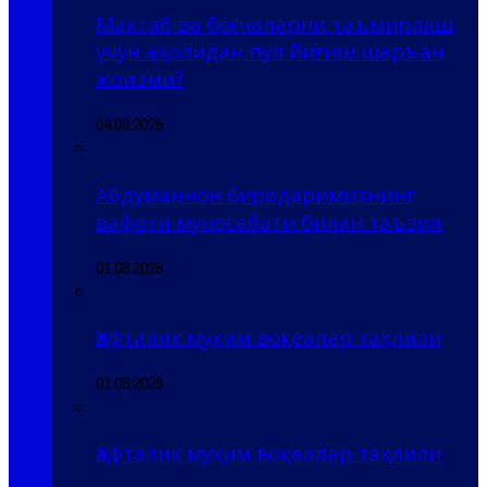
Мактаб ва боғчаларни таъмирлаш
учун аҳолидан пул йиғиш шаръан
жоизми?
04.08.2026
Абдуманнон биродаримизнинг
вафоти муносабати билан таъзия
01.08.2026
Ҳафталик муҳим воқеалар таҳлили
01.08.2026
Ҳафталик муҳим воқеалар таҳлили