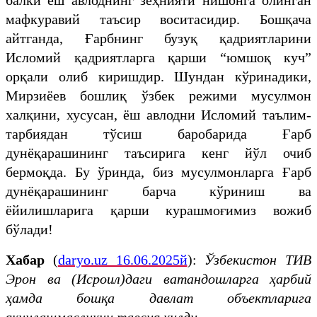
мафкуравий таъсир воситасидир. Бошқача
айтганда, Ғарбнинг бузуқ қадриятларини
Исломий қадриятларга қарши “юмшоқ куч”
орқали олиб киришдир. Шундан кўринадики,
Мирзиёев бошлиқ ўзбек режими мусулмон
халқини, хусусан, ёш авлодни Исломий таълим-
тарбиядан тўсиш баробарида Ғарб
дунёқарашининг таъсирига кенг йўл очиб
бермоқда. Бу ўринда, биз мусулмонларга Ғарб
дунёқарашининг барча кўриниш ва
ёйилишларига қарши курашмоғимиз вожиб
бўлади!
Хабар
(
daryo.uz 16.06.2025й
):
Ўзбекистон ТИВ
Эрон ва (Исроил)даги ватандошларга ҳарбий
ҳамда бошқа давлат объектларига
яқинлашмасликни тавсия қилди.