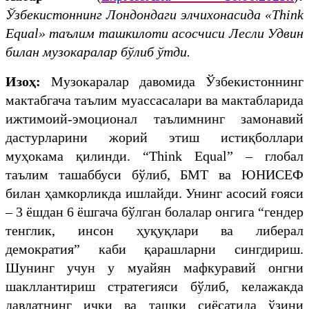
Ўзбекистоннинг Лондондаги элчихонасида «Think
Equal» таълим ташкилоти асосчиси Лесли Удвин
билан музокаралар бўлиб ўтди.
Изоҳ:
Музокаралар давомида Ўзбекистоннинг
мактабгача таълим муассасалари ва мактабларида
ижтимоий-эмоционал таълимнинг замонавий
дастурларини жорий этиш истиқболлари
муҳокама қилинди. “Think Equal” – глобал
таълим ташаббуси бўлиб, БМТ ва ЮНИСЕФ
билан ҳамкорликда ишлайди. Унинг асосий ғояси
– 3 ёшдан 6 ёшгача бўлган болалар онгига “гендер
тенглик, инсон ҳуқуқлари ва либерал
демократия” каби қарашларни сингдириш.
Шунинг учун у муайян мафкуравий онгни
шакллантириш стратегияси бўлиб, келажакда
давлатнинг ички ва ташқи сиёсатида ўзини