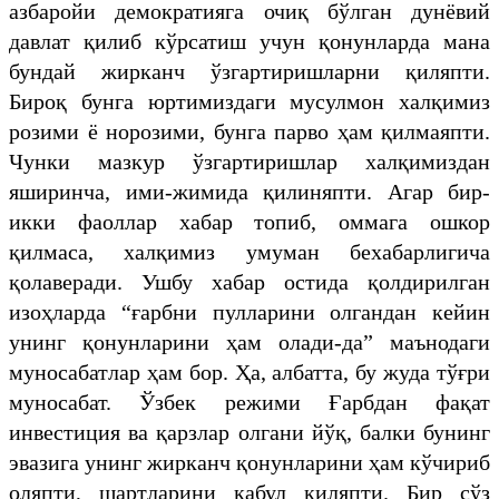
азбаройи демократияга очиқ бўлган дунёвий
давлат қилиб кўрсатиш учун қонунларда мана
бундай жирканч ўзгартиришларни қиляпти.
Бироқ бунга юртимиздаги мусулмон халқимиз
розими ё норозими, бунга парво ҳам қилмаяпти.
Чунки мазкур ўзгартиришлар халқимиздан
яширинча, ими-жимида қилиняпти. Агар бир-
икки фаоллар хабар топиб, оммага ошкор
қилмаса, халқимиз умуман бехабарлигича
қолаверади. Ушбу хабар остида қолдирилган
изоҳларда “ғарбни пулларини олгандан кейин
унинг қонунларини ҳам олади-да” маънодаги
муносабатлар ҳам бор. Ҳа, албатта, бу жуда тўғри
муносабат. Ўзбек режими Ғарбдан фақат
инвестиция ва қарзлар олгани йўқ, балки бунинг
эвазига унинг жирканч қонунларини ҳам кўчириб
оляпти, шартларини қабул қиляпти. Бир сўз