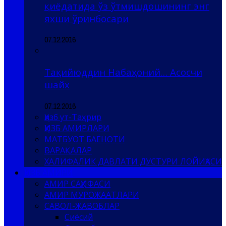
қиёдатида ўз ўтмишдошининг энг
яхши ўринбосари
07.12.2016
Тақийюддин Набаҳоний… Асосчи
шайх
07.12.2016
Ҳизб ут-Таҳрир
ҲИЗБ АМИРЛАРИ
МАТБУОТ БАЁНОТИ
ВАРАҚАЛАР
ХАЛИФАЛИК ДАВЛАТИ ДУСТУРИ ЛОЙИҲАСИ
ҲИЗБ АМИРИ
АМИР САҲИФАСИ
АМИР МУРОЖААТЛАРИ
САВОЛ-ЖАВОБЛАР
Сиёсий