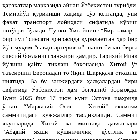
ҳаракатлар марказида айнан Ўзбекистон турибди.
Темирйўл қурилиши ҳақида сўз кетганда, уни
фақат транспорт лойиҳаси сифатида кўриш
нотўғри бўлади. Чунки Хитойнинг “Бир камар –
бир йўл” сиёсати доирасида қурилаётган ҳар бир
йўл муҳим “савдо артерияси” экани билан бирга
сиёсий боғланиш занжири ҳамдир. Тарихий Ипак
йўлини қайта тиклаш баҳонасида Хитой ўз
таъсирини Европадан то Яқин Шарққача етказиш
ниятида. Ва бу занжирдаги ҳалқалардан бири
сифатида Ўзбекистон ҳам боғланиб бормоқда.
Буни 2025 йил 17 июн куни Остона шаҳрида
ўтган “Марказий Осиё – Хитой” иккинчи
саммитидаги ҳужжатлар тасдиқлайди. Саммит
якунларида Хитой ва минтақа давлатлари
“Абадий яхши қўшничилик, дўстлик ва
ҳамкорлик” шартномасини имзолашди. Остона