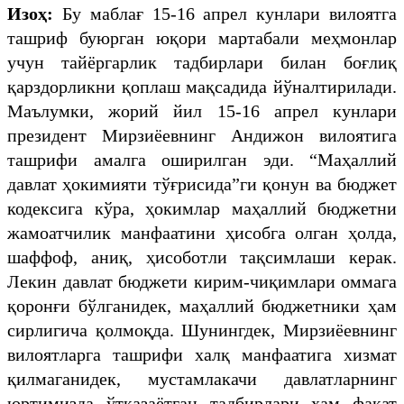
Изоҳ:
Бу маблағ 15-16 апрел кунлари вилоятга
ташриф буюрган юқори мартабали меҳмонлар
учун тайёргарлик тадбирлари билан боғлиқ
қарздорликни қоплаш мақсадида йўналтирилади.
Маълумки, жорий йил 15-16 апрел кунлари
президент Мирзиёевнинг Андижон вилоятига
ташрифи амалга оширилган эди. “Маҳаллий
давлат ҳокимияти тўғрисида”ги қонун ва бюджет
кодексига кўра, ҳокимлар маҳаллий бюджетни
жамоатчилик манфаатини ҳисобга олган ҳолда,
шаффоф, аниқ, ҳисоботли тақсимлаши керак.
Лекин давлат бюджети кирим-чиқимлари оммага
қоронғи бўлганидек, маҳаллий бюджетники ҳам
сирлигича қолмоқда. Шунингдек, Мирзиёевнинг
вилоятларга ташрифи халқ манфаатига хизмат
қилмаганидек, мустамлакачи давлатларнинг
юртимизда ўтказаётган тадбирлари ҳам фақат