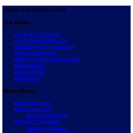
| Hizb-Uzbekiston.info
Top Menu
АР-РОЯ ГАЗЕТАСИ
АЛ-ВАЪЙ ЖУРНАЛИ
ЗИНДОН ХОТИРАЛАРИ
ХОС МАВЗУЛАР
БИРОДАРЛАР ҚИССАЛАРИ
МАҚОЛАЛАР
ШАҲИДЛАР
ШЕЪРЛАР
Main Menu
БОШ САҲИФА
ЯНГИЛИКЛАР
ХАБАР ВА ИЗОҲ
ҲИЗБ УТ-ТАҲРИР
Ҳизб ут-Таҳрир