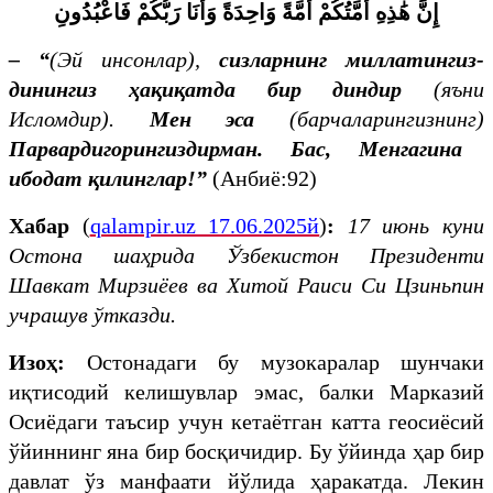
إِنَّ هَٰذِهِ أُمَّتُكُمْ أُمَّةً وَاحِدَةً وَأَنَا رَبُّكُمْ فَاعْبُدُونِ
– “
(Эй инсонлар),
сизларнинг миллатингиз-
динингиз ҳақиқатда бир диндир
(яъни
Исломдир).
Мен эса
(барчаларингизнинг)
Парвардигорингиздирман. Бас, Менгагина
ибодат қилинглар!”
(Анбиё:92)
Хабар
(
qalampir.uz 17.06.2025й
)
:
17 июнь куни
Остона шаҳрида Ўзбекистон Президенти
Шавкат Мирзиёев ва Хитой Раиси Си Цзиньпин
учрашув ўтказди.
Изоҳ:
Остонадаги бу музокаралар шунчаки
иқтисодий келишувлар эмас, балки Марказий
Осиёдаги таъсир учун кетаётган катта геосиёсий
ўйиннинг яна бир босқичидир. Бу ўйинда ҳар бир
давлат ўз манфаати йўлида ҳаракатда. Лекин