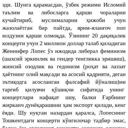
эди. Шунга қарамасдан, ўзбек режими Исломий
таълим ва либосларга қарши чораларни
кучайтириб, муслималарни ҳижоби учун
жазолаётган бир пайтда, ярим-яланғоч поп
юлдузни қарши олмоқда. Ўзининг 20 дақиқалик
концерти учун 2 миллион доллар талаб қиладиган
Женнифер Лопес ўз ижодида либерал феминизм
(шахсий эркинлик ва гендер тенгликка эришиш),
жинсий озодлик ва гедонизм (роҳат ва лаззат
ҳаётнинг олий мақсади ва асосий қадрияти, деган
эътиқодга асосланган фалсафий йўналиш)ни
тарғиб қилувчи қўшиқчи сифатида унинг
концертлари нафақат шоу, балки Ғарбнинг
жирканч дунёқарашини ҳам экспорт қилади, кенг
ёяди. Шу нуқтаи назардан қаралса, Лопеснинг
Тошкентдаги концерти кўнгилочар тадбир эмас,
балки ёш авлоднинг зеҳнияти нишонга олинган