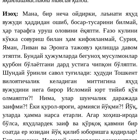
Изоҳ:
Мана, бир неча ойдирки, лаънати яҳуд
вужуди ҳаддидан ошиб, босар-тусарини билмай,
ҳар тарафга уруш оловини ёқяпти. Ғазо кулини
кўкка совуриш билан ҳам кифояланмай, Сурия,
Яман, Ливан ва Эронга тажовуз қилишда давом
этяпти. Бундай ҳужумларда бегуноҳ мусулмонлар
қурбон бўлаётгани дард устига чипқон бўляпти.
Шундай ўринли савол туғилади: ҳудуди Тошкент
вилоятичалик келадиган миттигина яҳуд
вужудини нега бирор Исломий юрт тийиб қўя
олмаяпти?! Нима, улар шунчалик даражада
заифми?! Ёки қурол-яроғи, армияси йўқми?! Йўқ,
уларда ҳамма нарса етарли. Агар хоҳиш-ирода
бўлса, яҳудлардек заиф ва қўрқоқ қавмни бир
соатда ер юзидан йўқ қилиб юборишга қодирлар!
Гап шундаки, Исломий юртлардаги ҳокимиятлар