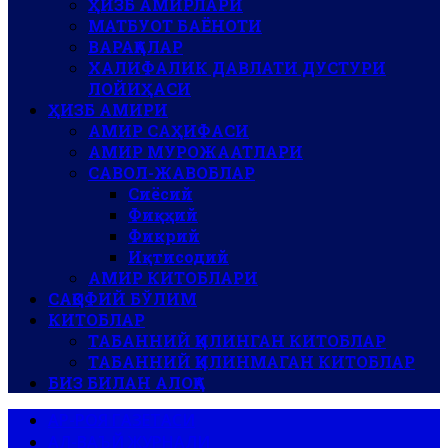
ҲИЗБ АМИРЛАРИ
МАТБУОТ БАЁНОТИ
ВАРАҚАЛАР
ХАЛИФАЛИК ДАВЛАТИ ДУСТУРИ
ЛОЙИҲАСИ
ҲИЗБ АМИРИ
АМИР САҲИФАСИ
АМИР МУРОЖААТЛАРИ
САВОЛ-ЖАВОБЛАР
Сиёсий
Фиқҳий
Фикрий
Иқтисодий
АМИР КИТОБЛАРИ
САҚОФИЙ БЎЛИМ
КИТОБЛАР
ТАБАННИЙ ҚИЛИНГАН КИТОБЛАР
ТАБАННИЙ ҚИЛИНМАГАН КИТОБЛАР
БИЗ БИЛАН АЛОҚА
АР-РОЯ ГАЗЕТАСИ
АЛ-ВАЪЙ ЖУРНАЛИ