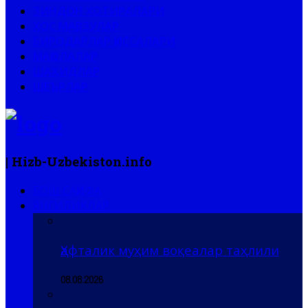
ЗИНДОН ХОТИРАЛАРИ
ХОС МАВЗУЛАР
БИРОДАРЛАР ҚИССАЛАРИ
МАҚОЛАЛАР
ШАҲИДЛАР
ШЕЪРЛАР
| Hizb-Uzbekiston.info
БОШ САҲИФА
ЯНГИЛИКЛАР
Ҳафталик муҳим воқеалар таҳлили
08.08.2026