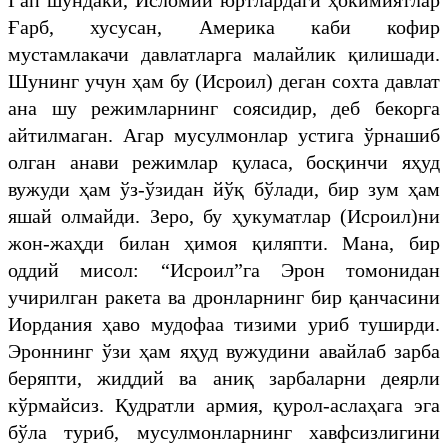
Ғарб, хусусан, Америка каби кофир
мустамлакачи давлатларга малайлик қилишади.
Шунинг учун ҳам бу (Исроил) деган сохта давлат
ана шу режимларнинг соясидир, деб бекорга
айтилмаган. Агар мусулмонлар устига ўрнашиб
олган анави режимлар қуласа, босқинчи яҳуд
вужуди ҳам ўз-ўзидан йўқ бўлади, бир зум ҳам
яшай олмайди. Зеро, бу ҳукуматлар (Исроил)ни
жон-жаҳди билан ҳимоя қиляпти. Мана, бир
оддий мисол: “Исроил”га Эрон томонидан
учирилган ракета ва дронларнинг бир қанчасини
Иордания ҳаво мудофаа тизими уриб туширди.
Эроннинг ўзи ҳам яҳуд вужудини авайлаб зарба
беряпти, жиддий ва аниқ зарбаларни деярли
кўрмайсиз. Қудратли армия, қурол-аслаҳага эга
бўла туриб, мусулмонларнинг хавфсизлигини