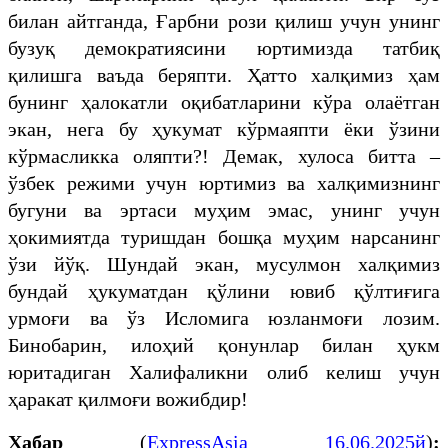
билан айтганда, Ғарбни рози қилиш учун унинг
бузуқ демократиясини юртимизда татбиқ
қилишга ваъда беряпти. Ҳатто халқимиз ҳам
бунинг ҳалокатли оқибатларини кўра олаётган
экан, нега бу ҳукумат кўрмаяпти ёки ўзини
кўрмасликка оляпти?! Демак, хулоса битта –
ўзбек режими учун юртимиз ва халқимизнинг
бугуни ва эртаси муҳим эмас, унинг учун
ҳокимиятда туришдан бошқа муҳим нарсанинг
ўзи йўқ. Шундай экан, мусулмон халқимиз
бундай ҳукуматдан қўлини ювиб қўлтиғига
урмоғи ва ўз Исломига юзланмоғи лозим.
Бинобарин, илоҳий қонунлар билан ҳукм
юритадиган Халифаликни олиб келиш учун
ҳаракат қилмоғи вожибдир!
Хабар
(
ExpressAsia 16.06.2025й
)
: