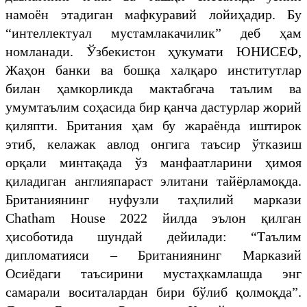
намоён этадиган мафкуравий лойиҳадир. Бу
“интеллектуал мустамлакачилик” деб ҳам
номланади. Ўзбекистон ҳукумати ЮНИСЕФ,
Жаҳон банки ва бошқа халқаро институтлар
билан ҳамкорликда мактабгача таълим ва
умумтаълим соҳасида бир қанча дастурлар жорий
қиляпти. Британия ҳам бу жараёнда иштирок
этиб, келажак авлод онгига таъсир ўтказиш
орқали минтақада ўз манфаатларини ҳимоя
қиладиган англияпараст элитани тайёрламоқда.
Британиянинг нуфузли таҳлилий маркази
Chatham House 2022 йилда эълон қилган
ҳисоботида шундай дейилади: “Таълим
дипломатияси – Британиянинг Марказий
Осиёдаги таъсирини мустаҳкамлашда энг
самарали воситалардан бири бўлиб қолмоқда”.