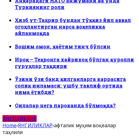
Анқарадаги НАТО анжумани ва унда
Туркиянинг роли
Ҳизб ут-Таҳрир бундан тўққиз йил аввал
огоҳлантирган нарса воқеликка
айланмоқда
Бошим омон, ҳаётим тинч бўлсин
Ироқ – Теҳронга хайрихоҳ бўлган қуролли
гуруҳлар тақдири
Ўзини ўзи банд қилганларга каррасига
солиқ юкламаси: ушбу таклиф ортида
нима ётибди?
Оилалар нега пароканда бўлмоқда?
ЯНГИЛИКЛАР
Home
›
ЯНГИЛИКЛАР
›
Ҳафталик муҳим воқеалар
таҳлили