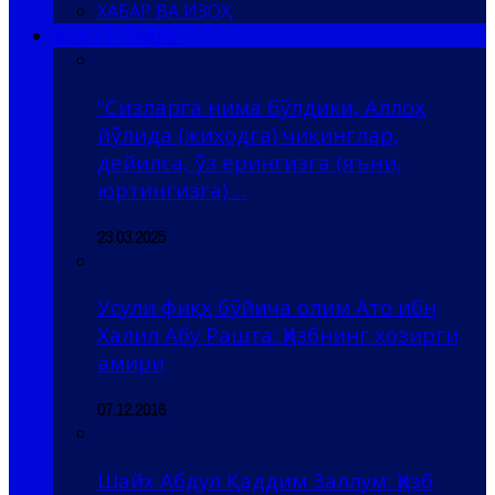
ХАБАР ВА ИЗОҲ
ҲИЗБ УТ-ТАҲРИР
“Сизларга нима бўлдики, Аллоҳ
йўлида (жиҳодга) чиқинглар,
дейилса, ўз ерингизга (яъни,
юртингизга) ...
23.03.2025
Усули фиқҳ бўйича олим Ато ибн
Халил Абу Рашта: Ҳизбнинг ҳозирги
амири
07.12.2016
Шайх Абдул Қаддим Заллум: Ҳизб