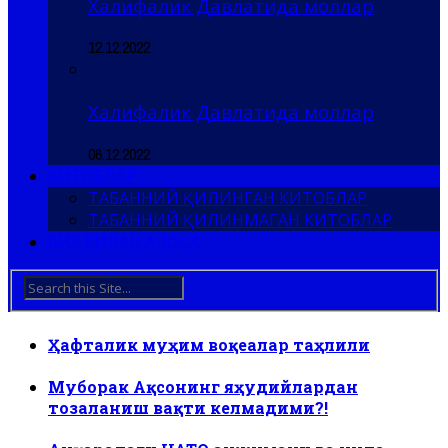
Халифалик Давлатида моллар
12.12.2022
Халифалик Давлатида моллар
06.12.2022
КИТОБЛАР
ТАБАННИЙ ҚИЛИНГАН КИТОБЛАР
ТАБАННИЙ ҚИЛИНМАГАН КИТОБЛАР
БИЗ БИЛАН АЛОҚА
Ҳафталик муҳим воқеалар таҳлили
Муборак Ақсонинг яҳудийлардан
тозаланиш вақти келмадими?!