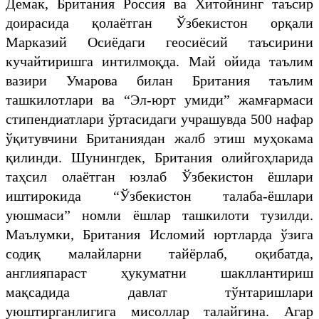
Демак, Британия Россия ва Хитойнинг таъсир
доирасида қолаётган Ўзбекистон орқали
Марказий Осиёдаги геосиёсий таъсирини
кучайтиришга интилмоқда. Май ойида таълим
вазири Умарова билан Британия таълим
ташкилотлари ва “Эл-юрт умиди” жамғармаси
стипендиатлари ўртасидаги учрашувда 500 нафар
ўқитувчини Британиядан жалб этиш муҳокама
қилинди. Шунингдек, Британия олийгоҳларида
таҳсил олаётган юзлаб Ўзбекистон ёшлари
иштирокида “Ўзбекистон талаба-ёшлари
уюшмаси” номли ёшлар ташкилоти тузилди.
Маълумки, Британия Исломий юртларда ўзига
содиқ малайларни тайёрлаб, оқибатда,
англияпараст ҳукуматни шакллантириш
мақсадида давлат тўнтаришлари
уюштирганлигига мисоллар талайгина. Агар