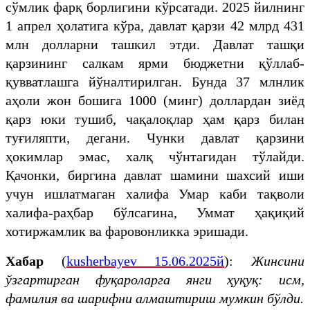
сўмлик фарқ борлигини кўрсатади. 2025 йилнинг
1 апрел ҳолатига кўра, давлат қарзи 42 млрд 431
млн долларни ташкил этди. Давлат ташқи
қарзининг салкам ярми бюджетни қўллаб-
қувватлашга йўналтирилган. Бунда 37 млнлик
аҳоли жон бошига 1000 (минг) доллардан зиёд
қарз юки тушиб, чақалоқлар ҳам қарз билан
туғиляпти, дегани. Чунки давлат қарзини
ҳокимлар эмас, халқ чўнтагидан тўлайди.
Қачонки, биргина давлат шамини шахсий иши
учун ишлатмаган халифа Умар каби тақволи
халифа-раҳбар бўлсагина, Уммат ҳақиқий
хотиржамлик ва фаровонликка эришади.
Хабар
(
kusherbayev 15.06.2025й
):
Жинсини
ўзгартирган фуқароларга янги ҳуқуқ: исм,
фамилия ва шарифни алмаштириш мумкин бўлди.