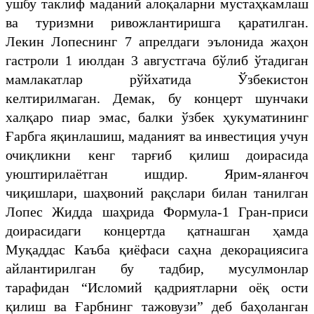
ушбу таклиф маданий алоқаларни мустаҳкамлаш
ва туризмни ривожлантиришга қаратилган.
Лекин Лопеснинг 7 апрелдаги эълонида жаҳон
гастроли 1 июлдан 3 августгача бўлиб ўтадиган
мамлакатлар рўйхатида Ўзбекистон
келтирилмаган. Демак, бу концерт шунчаки
халқаро пиар эмас, балки ўзбек ҳукуматининг
Ғарбга яқинлашиш, маданият ва инвестиция учун
очиқликни кенг тарғиб қилиш доирасида
уюштирилаётган ишдир. Ярим-яланғоч
чиқишлари, шаҳвоний рақслари билан танилган
Лопес Жидда шаҳрида Формула-1 Гран-приси
доирасидаги концертда қатнашган ҳамда
Муқаддас Каъба қиёфаси саҳна декорациясига
айлантирилган бу тадбир, мусулмонлар
тарафидан “Исломий қадриятларни оёқ ости
қилиш ва Ғарбнинг тажовузи” деб баҳоланган