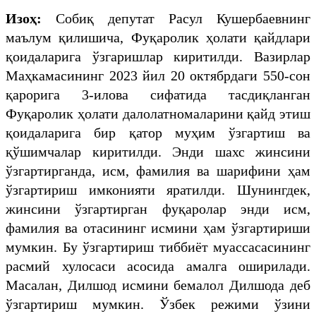
Изоҳ:
Собиқ депутат Расул Кушербаевнинг
маълум қилишича, Фуқаролик ҳолати қайдлари
қоидаларига ўзгаришлар киритилди. Вазирлар
Маҳкамасининг 2023 йил 20 октябрдаги 550-сон
қарорига 3-илова сифатида тасдиқланган
Фуқаролик ҳолати далолатномаларини қайд этиш
қоидаларига бир қатор муҳим ўзгартиш ва
қўшимчалар киритилди. Энди шахс жинсини
ўзгартирганда, исм, фамилия ва шарифини ҳам
ўзгартириш имконияти яратилди. Шунингдек,
жинсини ўзгартирган фуқаролар энди исм,
фамилия ва отасининг исмини ҳам ўзгартириши
мумкин. Бу ўзгартириш тиббиёт муассасасининг
расмий хулосаси асосида амалга оширилади.
Масалан, Дилшод исмини бемалол Дилшода деб
ўзгартириш мумкин. Ўзбек режими ўзини