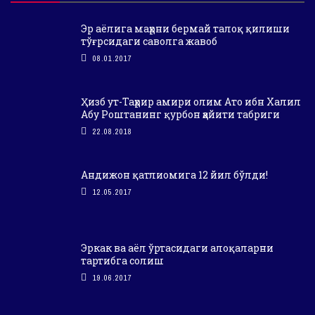
Эр аёлига маҳрни бермай талоқ қилиши
тўғрсидаги саволга жавоб
08.01.2017
Ҳизб ут-Таҳрир амири олим Ато ибн Халил
Абу Роштанинг қурбон ҳайити табриги
22.08.2018
Андижон қатлиомига 12 йил бўлди!
12.05.2017
Эркак ва аёл ўртасидаги алоқаларни
тартибга солиш
19.06.2017