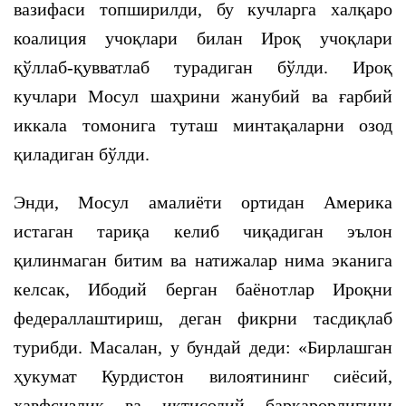
вазифаси топширилди, бу кучларга халқаро
коалиция учоқлари билан Ироқ учоқлари
қўллаб-қувватлаб турадиган бўлди. Ироқ
кучлари Мосул шаҳрини жанубий ва ғарбий
иккала томонига туташ минтақаларни озод
қиладиган бўлди.
Энди, Мосул амалиёти ортидан Америка
истаган тариқа келиб чиқадиган эълон
қилинмаган битим ва натижалар нима эканига
келсак, Ибодий берган баёнотлар Ироқни
федераллаштириш, деган фикрни тасдиқлаб
турибди. Масалан, у бундай деди: «Бирлашган
ҳукумат Курдистон вилоятининг сиёсий,
хавфсизлик ва иқтисодий барқарорлигини