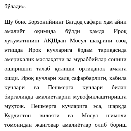
бўлади».
Шу боис Борзонийнинг Бағдод сафари ҳам айни
амалиёт оқимида бўлди ҳамда Ироқ
ҳукуматининг АҚШдан Мосул шаҳрини озод
этишда Ироқ кучларига ёрдам тариқасида
америкалик маслаҳатчи ва мураббийлар сонини
оширишни талаб қилиши ортиданоқ амалга
ошди. Ироқ кучлари халқ сафарбарлиги, қабила
кучлари ва Пешмерга кучлари билан
биргаликда амалиётларни мувофиқлаштиришга
муҳтож. Пешмерга кучларига эса, шарқда
Курдистон вилояти ва Мосул шимоли
томонидан жанговар амалиётлар олиб бориш