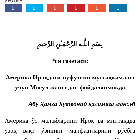
SHARE:
بِسْمِ اللَّـهِ الرَّحْمَـٰنِ الرَّحِيمِ
Роя газетаси:
Америка Ироқдаги нуфузини мустаҳкамлаш
учун Мосул жангидан фойдаланмоқда
Абу Ҳамза Хутвоний қаламига мансуб
Америка ўз малайларини Ироқ ва минтақада
узоқ вақт ўзининг манфаатларини рўёбга