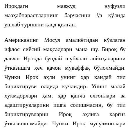
Ироқдаги мавжуд нуфузли
мазҳабпарастларнинг барчасини ўз қўлида
ушлаб туришни қасд қилган.
Американинг Мосул амалиётидан кўзлаган
ифлос сиёсий мақсадлари мана шу. Бироқ бу
давлат Ироқда бундай шубҳали лойиҳаларини
ўтказишга ҳеч қачон муваффақ бўлолмайди.
Чунки Ироқ аҳли унинг ҳар қандай тил
бириктируви олдида кучлидир. Унинг малай
ҳукмдорлари ҳам, ҳар қанча ёлғонлари ва
адаштирувларини ишга солишмасин, бу тил
бириктирувларни Ироқ аҳлига ҳаргиз
ўтказишолмайди. Чунки Ироқ мусулмонлари