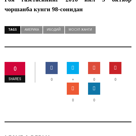
чоршанба кунги 98-сонидан
TAGS
АМЕРИКА
ИБОДИЙ
МОСУЛ ЖАНГИ
0
SHARES
+
0
0
0
0
0