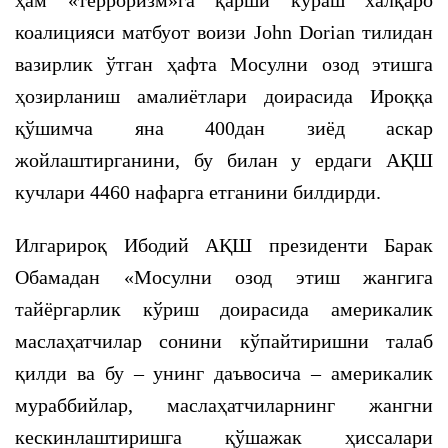
ҳам «терроризм»га қарши кураш халқаро
коалицияси матбуот воизи John Dorian тилидан
вазирлик ўтган ҳафта Мосулни озод этишга
ҳозирланиш амалиётлари доирасида Ироққа
қўшимча яна 400дан зиёд аскар
жойлаштирганини, бу билан у ердаги АҚШ
кучлари 4460 нафарга етганини билдирди.
Илгарироқ Ибодий АҚШ президенти Барак
Обамадан «Мосулни озод этиш жангига
тайёргарлик кўриш доирасида америкалик
маслаҳатчилар сонини кўпайтиришни талаб
қилди ва бу – унинг даъвосича – америкалик
мураббийлар, маслаҳатчиларнинг жангни
кескинлаштиришга қўшажак ҳиссалари