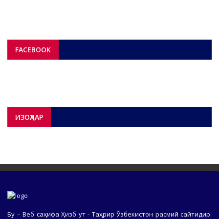
FACEBOOK
ИЗОҲЛАР
Бу – Веб саҳифа Ҳизб ут - Таҳрир Ўзбекистон расмий сайтидир.