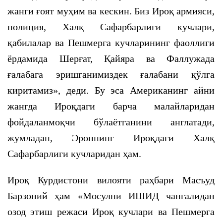
жанги ғоят муҳим ва кескин. Биз Ироқ армияси,
полиция, Халқ Сафарбарлиги кучлари,
қабилалар ва Пешмерга кучларининг фаоллиги
ёрдамида Шерғат, Қайяра ва Фаллужада
ғалабага эришганимиздек ғалабани қўлга
киритамиз», деди. Бу эса Американинг айни
жангда Ироқдаги барча малайларидан
фойдаланмоқчи бўлаётганини англатади,
жумладан, Эроннинг Ироқдаги Халқ
Сафарбарлиги кучларидан ҳам.
Ироқ Курдистони вилояти раҳбари Масъуд
Барзоний ҳам «Мосулни ИШИД чангалидан
озод этиш режаси Ироқ кучлари ва Пешмерга