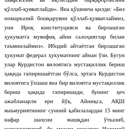
қўллаб-қувватлайди». Яна қўшимча қилди: «Биз
номарказий бошқарувни қўллаб-қувватлаймиз,
уни Ироқ конституцияси ва бирлашган
ҳукуматга мувофиқ айни салоҳиятлар билан
таъминлаймиз». Ибодий айтаётган бирлашган
ҳукумат федерал ҳукуматнинг айнан ўзи. Бугун
улар Курдистон вилоятига мустақиллик бериш
ҳақида гапиришаётган бўлса, эртага Курдистон
вилоятига ўхшаш яна бир вилоятга мустақиллик
бериш ҳақида гапиришади, бунинг ҳеч
ажабланарли ери йўқ. Айниқса, АҚШ
маъмуриятининг сунний қабилалардан 15 минг
нафар шахсни машқдан ўтказиб,
қуроллантириб, бу муҳим шаҳарни Исломий