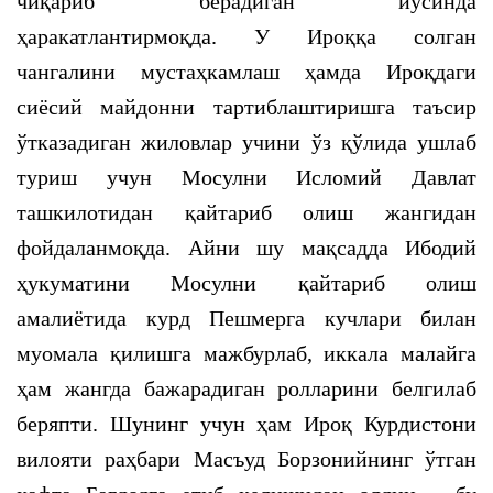
чиқариб берадиган йўсинда
ҳаракатлантирмоқда. У Ироққа солган
чангалини мустаҳкамлаш ҳамда Ироқдаги
сиёсий майдонни тартиблаштиришга таъсир
ўтказадиган жиловлар учини ўз қўлида ушлаб
туриш учун Мосулни Исломий Давлат
ташкилотидан қайтариб олиш жангидан
фойдаланмоқда. Айни шу мақсадда Ибодий
ҳукуматини Мосулни қайтариб олиш
амалиётида курд Пешмерга кучлари билан
муомала қилишга мажбурлаб, иккала малайга
ҳам жангда бажарадиган ролларини белгилаб
беряпти. Шунинг учун ҳам Ироқ Курдистони
вилояти раҳбари Масъуд Борзонийнинг ўтган