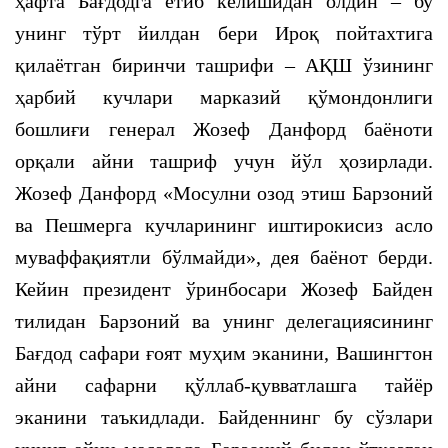
ҳафта Бағдодга етиб келишидан олдин – бу
унинг тўрт йилдан бери Ироқ пойтахтига
қилаётган биринчи ташрифи – АҚШ ўзининг
ҳарбий кучлари марказий қўмондонлиги
бошлиғи генерал Жозеф Данфорд баёноти
орқали айни ташриф учун йўл ҳозирлади.
Жозеф Данфорд «Мосулни озод этиш Барзоний
ва Пешмерга кучларининг иштирокисиз асло
муваффақиятли бўлмайди», дея баёнот берди.
Кейин президент ўринбосари Жозеф Байден
тилидан Барзоний ва унинг делегациясининг
Бағдод сафари ғоят муҳим эканини, Вашингтон
айни сафарни қўллаб-қувватлашга тайёр
эканини таъкидлади. Байденнинг бу сўзлари