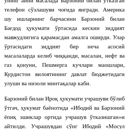
унинг айни масалада Барзоний билан ўтказган
телефон сўзлашуви чоғида янгради. Америка
шу ишларнинг барчасини Барзоний билан
Бағдод ҳукумати ўртасида кескин зиддият
мавжудлигига қарамасдан амалга оширди. Улар
ўртасидаги зиддият бир неча асосий
масалаларда келиб чиққанди, масалан, нефт ва
газ қонуни, Пешмерга кучлари маошлари,
Курдистон вилоятининг давлат бюджетидаги
улуши ва низоли минтақалар каби.
Барзоний билан Ироқ ҳукумати учрашуви бўлиб
ўтгач, ҳукумат баёнотида «Ибодий ва Барзоний
ёпиқ эшиклар ортида учрашув ўтказишган»и
айтилди. Учрашувдан сўнг Ибодий «Мосул