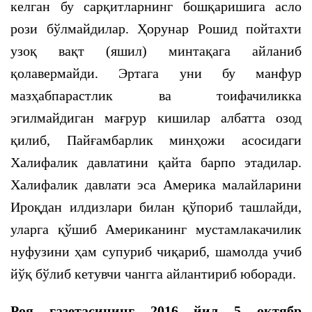
келган бу сарқитларнинг бошқаришига асло
рози бўлмайдилар. Ҳорунар Рошид пойтахти
узоқ вақт (яшил) минтақага айланиб
қолавермайди. Эртага уни бу манфур
мазҳабпарастлик ва тоифачиликка
эгилмайдиган мағрур кишилар албатта озод
қилиб, Пайғамбарлик минҳожи асосидаги
Халифалик давлатини қайта барпо этадилар.
Халифалик давлати эса Америка малайларини
Ироқдан илдизлари билан қўпориб ташлайди,
уларга қўшиб Американинг мустамлакачилик
нуфузини ҳам супуриб чиқариб, шамолда учиб
йўқ бўлиб кетувчи чангга айлантириб юборади.
Роя газетасининг 2016 йил 5 октябр