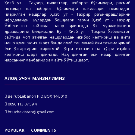
Ҳизб ут - Таҳрир, вилоятлар, ахборот бўлимлари, расмий
нотиқлар ва ахборот бўлимлари вакиллари томонидан
чиқарилган нашрлар Ҳизб ут - Таҳрир раъй-қарашларини
ифодалайди. Булардан бошқалари гарчи Ҳизб ут - Таҳрир
Ўзбекистон сайтида нашр қилинсада ўз муаллифининг
қарашларини билдиради. Бу – Ҳизб ут - Таҳрир Ўзбекистон
сайтида чоп этилган нашрлардан иқтибос келтириш ва қайта
нашр қилиш жоиз. Фақат бунда олиб ташламай ёки таъвил қилмай
ёки ўзгартириш киритмай тўғри етказиш ва тўғри иқтибос
келтириш шарт қилинади. Нақл қилинган ёки нашр қилинган
нарсанинг манбаини ҳам айтиб ўтиш шарт.
АЛОҚА УЧУН МАНЗИЛИМИЗ
Beirut-Lebanon P.O.BOX 14-5010
0096 113 07 59 4
ht.uzbekistan@gmail.com
POPULAR
COMMENTS