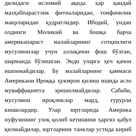
дилидаги исломий ақида ҳар қандай
мазҳабпарастлик фитналаридан, тоифачилик
макрларидан қудратлидир. Ибодий, ундан
олдинги Моликий ва бошқа барча
америкапараст малайларнинг сотқинлиги
мусулмонлар учун аллақачон фош бўлган,
шарманда бўлишган. Энди уларга ҳеч қачон
ишонмайдилар. Бу малайларнинг ҳаммаси
Американи Ироққа ҳукмрон қилиш ишида асло
муваффақиятга эришолмайдилар. Сабаби,
мусулмон ироқликлар мард, ғурурли
кишилардир. Улар юртларида Америка
нуфузининг узоқ қолиб кетишини ҳаргиз қабул
қилмайдилар, юртларини танклар устида кириб