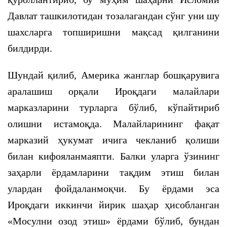
Давлат ташкилотидан тозалагандан сўнг уни шу
шахсларга топширишни мақсад қилганини
билдирди.
Шундай қилиб, Америка жанглар бошқарувига
аралашиш орқали Ироқдаги малайлари
марказларини турларга бўлиб, кўпайтириб
олишни истамоқда. Малайларининг фақат
марказий ҳукумат ичига чекланиб қолиши
билан кифояланмаяпти. Балки уларга ўзининг
заҳарли ёрдамларини тақдим этиш билан
улардан фойдаланмоқчи. Бу ёрдами эса
Ироқдаги иккинчи йирик шаҳар ҳисобланган
«Мосулни озод этиш» ёрдами бўлиб, бундан