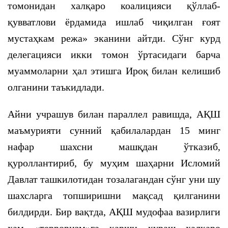
томонидан халқаро коалицияси қўллаб-
қувватлови ёрдамида ишлаб чиқилган ғоят
мустаҳкам режа» эканини айтди. Сўнг курд
делегацияси икки томон ўртасидаги барча
муаммоларни ҳал этишга Ироқ билан келишиб
олганини таъкидлади.
Айни учрашув билан параллел равишда, АҚШ
маъмурияти сунний қабилалардан 15 минг
нафар шахсни машқдан ўтказиб,
қуроллантириб, бу муҳим шаҳарни Исломий
Давлат ташкилотидан тозалагандан сўнг уни шу
шахсларга топширишни мақсад қилганини
билдирди. Бир вақтда, АҚШ мудофаа вазирлиги