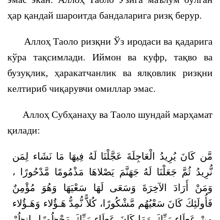
ҳар қандай шароитда бандаларига ризқ берур.
Аллоҳ Таоло ризқни Ўз иродаси ва қадарига
кўра тақсимлади. Иймон ва куфр, тақво ва
бузуқлик, ҳаракатчанлик ва ялқовлик ризқни
келтириб чиқарувчи омиллар эмас.
Аллоҳ Субҳанаҳу ва Таоло шундай марҳамат
қилади:
مَّن كَانَ يُرِيدُ الْعَاجِلَةَ عَجَّلْنَا لَهُ فِيهَا مَا نَشَاء لِمَن
نُّرِيدُ ثُمَّ جَعَلْنَا لَهُ جَهَنَّمَ يَصْلاهَا مَذْمُومًا مَّدْحُورًا ،
وَمَنْ أَرَادَ الآخِرَةَ وَسَعَى لَهَا سَعْيَهَا وَهُوَ مُؤْمِنٌ
فَأُولَئِكَ كَانَ سَعْيُهُم مَّشْكُورًا، كُلاًّ نُّمِدُّ هَـؤُلاء وَهَـؤُلاء
مِنْ عَطَاء رَبِّكَ وَمَا كَانَ عَطَاء رَبِّكَ مَحْظُورًا، انظُرْ