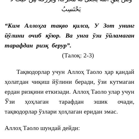
يَحْتَسِبُ
“Ким Аллоҳга тақво қилса, У Зот унинг
йўлини очиб қўюр. Ва унга ўзи ўйламаган
тарафдан ризқ берур”.
(Талоқ: 2-3)
Тақводорлар учун Аллоҳ Таоло ҳар қандай
ҳолатдан чиқиш йўлини беради, ўзи кутмаган
ердан ризқини еткизади. Аллоҳ Таоло улар учун
Ўзи ҳоҳлаган тарафдан эшик очади,
тақводорлар ўзлари ҳоҳлаган еридан эмас.
Аллоҳ Таоло шундай дейди: