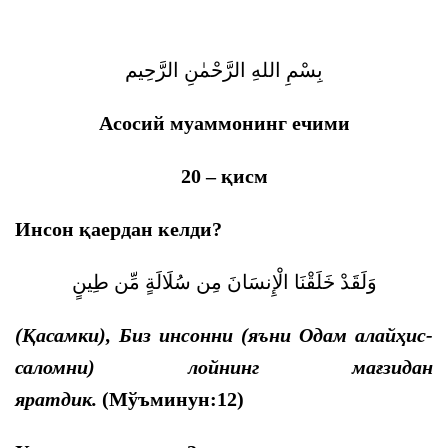
بِسْمِ اللهِ الرَّحْمٰنِ الرَّحِيم
Асосий муаммонинг ечими
20
–
қисм
Инсон қаердан келди?
وَلَقَدْ خَلَقْنَا الْإِنسَانَ مِن سُلَالَةٍ مِّن طِينٍ
(Қасамки), Биз инсонни (яъни Одам алайҳис-
саломни) лойнинг мағзидан
яратдик.
(Мўъминун:12)