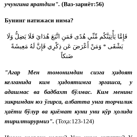
учунгина яратдим".
(Ваз-зариёт:56)
Бунинг натижаси нима?
فَإِمَّا يَأْتِيَنَّكُم مِّنِّي هُدًى فَمَنِ اتَّبَعَ هُدَايَ فَلَا يَضِلُّ وَلَا
يَشْقَى * وَمَنْ أَعْرَضَ عَن ذِكْرِي فَإِنَّ لَهُ مَعِيشَةً
ضَنكاً
"Агар Мен томонимдан сизга ҳидоят
келганида ким ҳидоятимга эргашса, у
адашмас ва бадбахт бўлмас. Ким менинг
зикримдан юз ўгирса, албатта унга торчилик
ҳаёти бўлур ва қиёмат куни уни кўр ҳолида
тирилтирурмиз".
(Тоҳа:123-124)