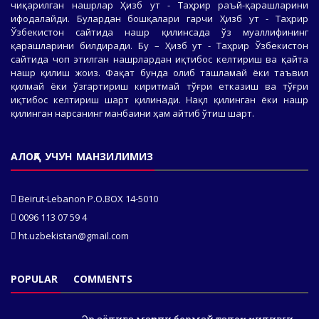
чиқарилган нашрлар Ҳизб ут - Таҳрир раъй-қарашларини
ифодалайди. Булардан бошқалари гарчи Ҳизб ут - Таҳрир
Ўзбекистон сайтида нашр қилинсада ўз муаллифининг
қарашларини билдиради. Бу – Ҳизб ут - Таҳрир Ўзбекистон
сайтида чоп этилган нашрлардан иқтибос келтириш ва қайта
нашр қилиш жоиз. Фақат бунда олиб ташламай ёки таъвил
қилмай ёки ўзгартириш киритмай тўғри етказиш ва тўғри
иқтибос келтириш шарт қилинади. Нақл қилинган ёки нашр
қилинган нарсанинг манбаини ҳам айтиб ўтиш шарт.
АЛОҚА УЧУН МАНЗИЛИМИЗ
Beirut-Lebanon P.O.BOX 14-5010
0096 113 07 59 4
ht.uzbekistan@gmail.com
POPULAR
COMMENTS