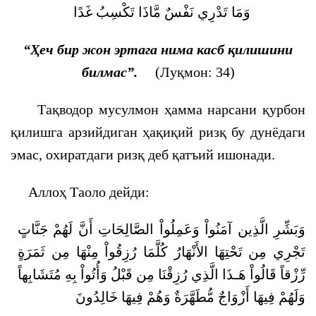
وَمَا تَدْرِي نَفْسٌ مَّاذَا تَكْسِبُ غَدًا
“Ҳеч бир жон эртага нима касб қилишини
билмас”.
(Луқмон: 34)
Тақводор мусулмон ҳамма нарсани қурбон
қилишга арзийдиган ҳақиқий ризқ бу дунёдаги
эмас, охиратдаги ризқ деб қатъий ишонади.
Аллоҳ Таоло дейди:
وَبَشِّرِ الَّذِين آمَنُواْ وَعَمِلُواْ الصَّالِحَاتِ أَنَّ لَهُمْ جَنَّاتٍ
تَجْرِي مِن تَحْتِهَا الأَنْهَارُ كُلَّمَا رُزِقُواْ مِنْهَا مِن ثَمَرَةٍ
رِّزْقاً قَالُواْ هَـذَا الَّذِي رُزِقْنَا مِن قَبْلُ وَأُتُواْ بِهِ مُتَشَابِهاً
وَلَهُمْ فِيهَا أَزْوَاجٌ مُّطَهَّرَةٌ وَهُمْ فِيهَا خَالِدُونَ