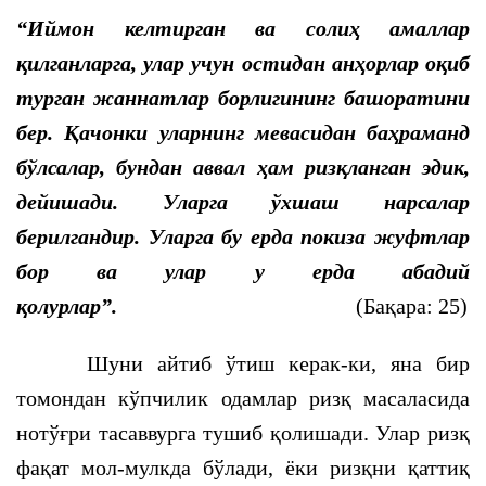
“Иймон келтирган ва солиҳ амаллар
қилганларга, улар учун остидан анҳорлар оқиб
турган жаннатлар борлигининг башоратини
бер. Қачонки уларнинг мевасидан баҳраманд
бўлсалар, бундан аввал ҳам ризқланган эдик,
дейишади. Уларга ўхшаш нарсалар
берилгандир. Уларга бу ерда покиза жуфтлар
бор ва улар у ерда абадий
қолурлар”.
(Бақара: 25)
Шуни айтиб ўтиш керак-ки, яна бир
томондан кўпчилик одамлар ризқ масаласида
нотўғри тасаввурга тушиб қолишади. Улар ризқ
фақат мол-мулкда бўлади, ёки ризқни қаттиқ