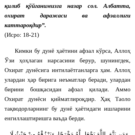
қилиб қўйганимизга назар сол. Албатта,
охират даражаси ва афзаллиги
каттароқдир”.
(Исро: 18-21)
Кимки бу дунё ҳаётини афзал кўрса, Аллоҳ
Ўзи ҳоҳлаган нарсасини берур, шунингдек,
Охират дунёсига интилаётганларга ҳам. Аллоҳ
улардан ҳар бирига неъматлар беради, улардан
бирини бошқасидан афзал қилади. Аммо
Охират дунёси қийматлироқдир. Ҳақ Таоло
тақводорларнинг бу дунё ҳаётидаги ишларини
енгиллаштиришга ваъда берди.
وَمَن يَتَّقِ اللَّهَ يَجْعَل لَّهُ مَخْرَجًا، وَيَرْزُقْهُ مِنْ حَيْثُ لَا