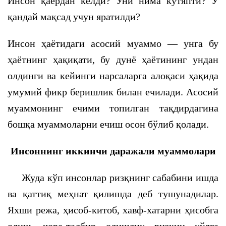
Инсон қаердан келди? Уни нима кутяпти? У
қандай мақсад учун яратилди?
Инсон ҳаётидаги асосий муаммо — унга бу
ҳаётнинг ҳақиқати, бу дунё ҳаётининг ундан
олдинги ва кейинги нарсаларга алоқаси ҳақида
умумий фикр беришлик билан ечилади. Асосий
муаммонинг ечими топилган тақдирдагина
бошқа муаммоларни ечиш осон бўлиб қолади.
Инсоннинг иккинчи даражали муаммолари
Жуда кўп инсонлар ризқнинг сабабини ишда
ва қаттиқ меҳнат қилишда деб тушунадилар.
Яхши режа, ҳисоб-китоб, хавф-хатарни ҳисобга