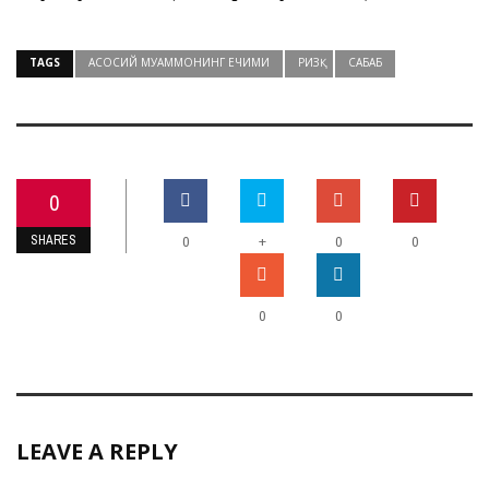
TAGS
АСОСИЙ МУАММОНИНГ ЕЧИМИ
РИЗҚ
САБАБ
0
SHARES
+
0
0
0
0
0
LEAVE A REPLY