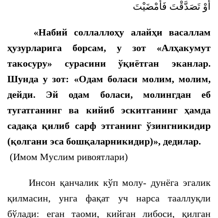
أَوْ تَصَدَّقْتَ فَأَمْضَيْتَ
«Набий соллаллоҳу алайҳи васаллам
ҳузурларига борсам, у зот «Алҳакумут
такосуру» сурасини ўқиётган эканлар.
Шунда у зот: «Одам боласи молим, молим,
дейди. Эй одам боласи, молингдан еб
тугатганинг ва кийиб эскитганинг ҳамда
садақа қилиб сарф этганинг ўзингникидир
(қолгани эса бошқаларникидир)», дедилар.
(Имом Муслим ривоятлари)
Инсон қанчалик кўп молу- дунёга эгалик
қилмасин, унга фақат уч нарса тааллуқли
бўлади: еган таоми, кийган либоси, қилган