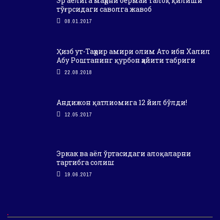
Эр аёлига маҳрни бермай талоқ қилиши
тўғрсидаги саволга жавоб
08.01.2017
Ҳизб ут-Таҳрир амири олим Ато ибн Халил
Абу Роштанинг қурбон ҳайити табриги
22.08.2018
Андижон қатлиомига 12 йил бўлди!
12.05.2017
Эркак ва аёл ўртасидаги алоқаларни
тартибга солиш
19.06.2017