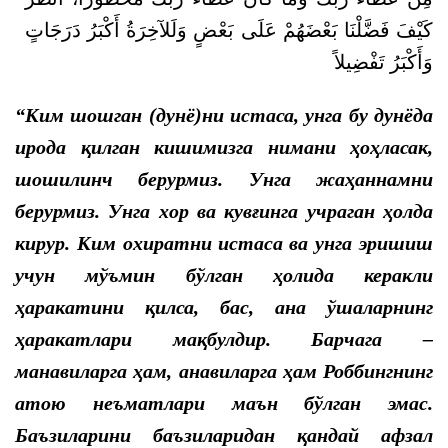
كَيْفَ فَضَّلْنَا بَعْضَهُمْ عَلَى بَعْضٍ وَلَلآخِرَةُ أَكْبَرُ دَرَجَاتٍ
وَأَكْبَرُ تَفْضِيلاً
“Ким шошган (дунё)ни истаса, унга бу дунёда
ирода қилган кишимизга нимани ҳоҳласак,
шошилинч берурмиз. Унга жаҳаннамни
берурмиз. Унга хор ва кувғинга учраган ҳолда
кирур. Ким охиратни истаса ва унга эришиш
учун мўъмин бўлган ҳолида керакли
ҳаракатини қилса, бас, ана ўшаларнинг
ҳаракатлари мақбулдир. Барчага –
манавиларга ҳам, анавиларга ҳам Роббингнинг
атою неъматлари маън бўлган эмас.
Баъзиларини баъзиларидан қандай афзал