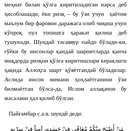
меҳнат билан қўлга киритиладиган нарса деб
ҳисоблашади, ёки ризқ – бу ўзи учун ҳаётни
маълум бир фаровон даражага олиб чиқиш учун
кўпроқ пул топишга ҳаракат қилиш деб
тушунади. Шундай тасаввур пайдо бўлади-ки,
гўёки бу инсонлар қандай шароитларда қанча
миқдорда ризқни қўлга киритишлари кераклиги
ҳақида Аллоҳга шарт қўяётгандай бўладилар.
Аслида инсон нимани ҳоҳлаётганини ўзи
билмаётган бўлса-да, Ислом аллақачон бу
масалани ҳал қилиб бўлган.
Пайғамбар с.а.в. шундй деди:
مَنْ أَصْبَحَ مِنْكُمْ مُعَافًى فِيْ جَسَدِهِ، آمِناً فِيْ سِرْبِهِ