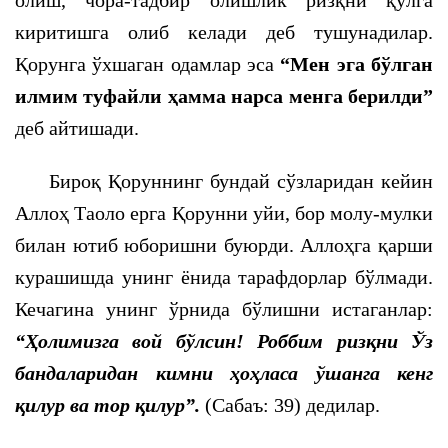
олиш, чора-тадбир олишлик ризқни қўлга
киритишга олиб келади деб тушунадилар.
Қорунга ўхшаган одамлар эса
“Мен эга бўлган
илмим туфайли ҳамма нарса менга берилди”
деб айтишади.
Бироқ Қоруннинг бундай сўзларидан кейин
Аллоҳ Таоло ерга Қорунни уйи, бор молу-мулки
билан ютиб юборишни буюрди. Аллоҳга қарши
курашишда унинг ёнида тарафдорлар бўлмади.
Кечагина унинг ўрнида бўлишни истаганлар:
“Ҳолимизга вой бўлсин! Роббим ризқни Ўз
бандаларидан кимни ҳоҳласа ўшанга кенг
қилур ва тор қилур”.
(Сабаъ: 39) дедилар.