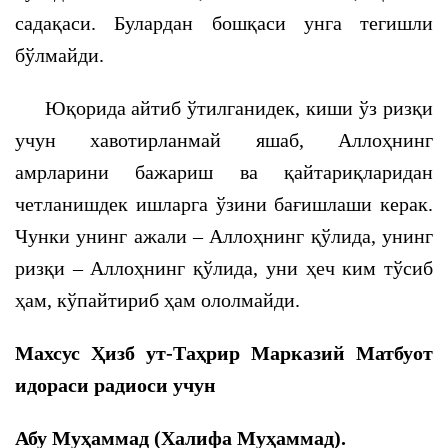
садақаси. Булардан бошқаси унга тегишли
бўлмайди.
Юқорида айтиб ўтилганидек, киши ўз ризқи
учун хавотирланмай яшаб, Аллоҳнинг
амрларини бажариш ва қайтариқларидан
четланишдек ишларга ўзини бағишлаши керак.
Чунки унинг ажали – Аллоҳнинг қўлида, унинг
ризқи – Аллоҳнинг қўлида, уни ҳеч ким тўсиб
ҳам, кўпайтириб ҳам ололмайди.
Махсус Ҳизб ут-Таҳрир Марказий Матбуот
идораси радиоси учун
Абу Муҳаммад (Халифа Муҳаммад).