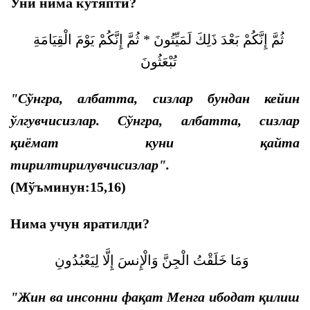
Уни нима кутяпти?
ثُمَّ إِنَّكُمْ بَعْدَ ذَلِكَ لَمَيِّتُونَ * ثُمَّ إِنَّكُمْ يَوْمَ الْقِيَامَةِ
تُبْعَثُونَ
"Сўнгра, албатта, сизлар бундан кейин
ўлгувчисизлар. Сўнгра, албатта, сизлар
қиёмат куни қайта
тирилтирилувчисизлар".
(Мўъминун:15,16)
Нима учун яратилди?
وَمَا خَلَقْتُ الْجِنَّ وَالْإِنسَ إِلَّا لِيَعْبُدُونِ
"Жин ва инсонни фақат Менга ибодат қилиш