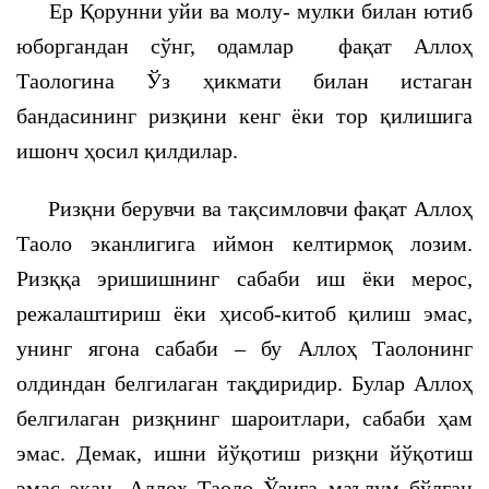
Ер Қорунни уйи ва молу- мулки билан ютиб
юборгандан сўнг, одамлар фақат Аллоҳ
Таологина Ўз ҳикмати билан истаган
бандасининг ризқини кенг ёки тор қилишига
ишонч ҳосил қилдилар.
Ризқни берувчи ва тақсимловчи фақат Аллоҳ
Таоло эканлигига иймон келтирмоқ лозим.
Ризққа эришишнинг сабаби иш ёки мерос,
режалаштириш ёки ҳисоб-китоб қилиш эмас,
унинг ягона сабаби – бу Аллоҳ Таолонинг
олдиндан белгилаган тақдиридир. Булар Аллоҳ
белгилаган ризқнинг шароитлари, сабаби ҳам
эмас. Демак, ишни йўқотиш ризқни йўқотиш
эмас экан. Аллоҳ Таоло Ўзига маълум бўлган