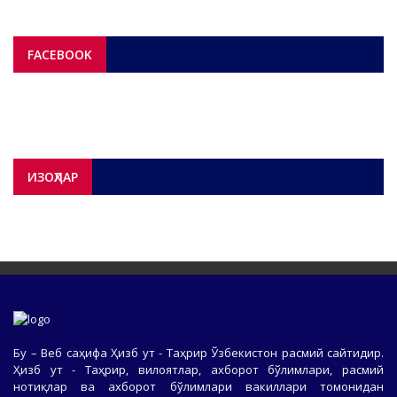
FACEBOOK
ИЗОҲЛАР
Бу – Веб саҳифа Ҳизб ут - Таҳрир Ўзбекистон расмий сайтидир.
Ҳизб ут - Таҳрир, вилоятлар, ахборот бўлимлари, расмий
нотиқлар ва ахборот бўлимлари вакиллари томонидан