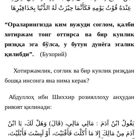
عِنْدَهُ قُوْتُ يَوْمِهِ فَكَأَنَّمَا حِيْزَتْ لَهُ الدُّنْيَا بِحَذَافِيْرِهَا
“Ораларингизда ким вужуди соғлом, қалби
хотиржам тонг оттирса ва бир кунлик
ризққа эга бўлса, у бутун дунёга эгалик
қилибди”.
(Бухорий)
Хотиржамлик, соғлик ва бир кунлик ризқдан
бошқа инсонга яна нима керак?
Абдуллоҳ ибн Шиххир розияллоҳу анҳудан
ривоят қилинади:
يَقُولُ ابْنُ آدَمَ : مَالِي مَالِي، (قَالَ) وَهَلْ لَكَ، يَا ابْنُ
آدَمَ مِنْ مَالِكَ إِلا مَا أَكَلْتَ فَأَفْنَيْتَ، أَوْ لَبِسْتَ فَأَبْلَيْتَ،