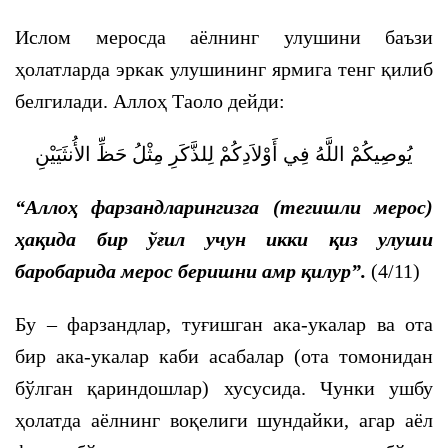
Ислом меросда аёлнинг улушини баъзи
ҳолатларда эркак улушининг ярмига тенг қилиб
белгилади. Аллоҳ Таоло дейди:
يُوصِيكُمْ اللَّهُ فِي أَوْلاَدِكُمْ لِلذَّكَرِ مِثْلُ حَظِّ الأُنثَيَيْنِ
“Аллоҳ фарзандларингизга (тегишли мерос)
ҳақида бир ўғил учун икки қиз улуши
баробарида мерос беришни амр қилур”.
(4/11)
Бу – фарзандлар, туғишган ака-укалар ва ота
бир ака-укалар каби асабалар (ота томонидан
бўлган қариндошлар) хусусида. Чунки ушбу
ҳолатда аёлнинг воқелиги шундайки, агар аёл