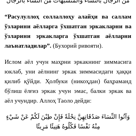
من الرجال بالنساء والمتشبهات من النساء بالرجال
“Расулуллоҳ соллаллоҳу алайҳи ва саллам
ўзларини аёлларга ўхшатган эркакларни ва
ўзларини эркакларга ўхшатган аёлларни
лаънатладилар”.
(Бухорий ривояти).
Ислом аёл учун маҳрни эркакнинг зиммасига
юклаб, уни аёлнинг эркак зиммасидаги ҳаққи
қилиб қўйди. Ҳолбуки (никоҳдан) баҳраманд
бўлиш ёлғиз эркак учун эмас, балки эркак ва
аёл учундир. Аллоҳ Таоло дейди:
وَآتُوا النِّسَاءَ صَدُقَاتِهِنَّ نِحْلَةً فَإِنْ طِبْنَ لَكُمْ عَنْ شَيْءٍ
مِنْهُ نَفْسًا فَكُلُوهُ هَنِيئًا مَرِيئًا