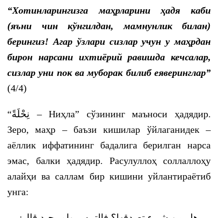
“Хотинларингизга маҳрларини ҳадя каби
(яъни чин кўнгилдан, мамнунлик билан)
берингиз! Агар ўзлари сизлар учун у маҳрдан
бирон нарсани ихтиёрий равишда кечсалар,
сизлар уни пок ва муборак билиб еяверинглар”
(4/4)
“
نِحْلَةً
– Ниҳла” сўзининг маъноси ҳадядир.
Зеро, маҳр – баъзи кишилар ўйлаганидек –
аёллик иффатининг бадалига берилган нарса
эмас, балки ҳадядир. Расулуллоҳ соллаллоҳу
алайҳи ва саллам бир кишини уйлантираётиб
унга:
هل من شيء تصدقها؟ فالتمس ولم يحبد قال: