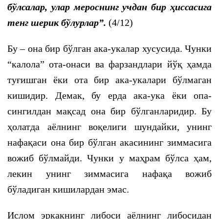
бўлсалар, улар мероснинг учдан бир ҳиссасига
тенг шерик бўлурлар”.
(4/12)
Бу – она бир бўлган ака-укалар хусусида. Чунки
“калола” ота-онаси ва фарзандлари йўқ ҳамда
туғишган ёки ота бир ака-укалари бўлмаган
кишидир. Демак, бу ерда ака-ука ёки опа-
сингилдан мақсад она бир бўлганларидир. Бу
ҳолатда аёлнинг воқелиги шундайки, унинг
нафақаси она бир бўлган акасининг зиммасига
вожиб бўлмайди. Чунки у маҳрам бўлса ҳам,
лекин унинг зиммасига нафақа вожиб
бўладиган кишилардан эмас.
Ислом эркакнинг либоси аёлнинг либосидан