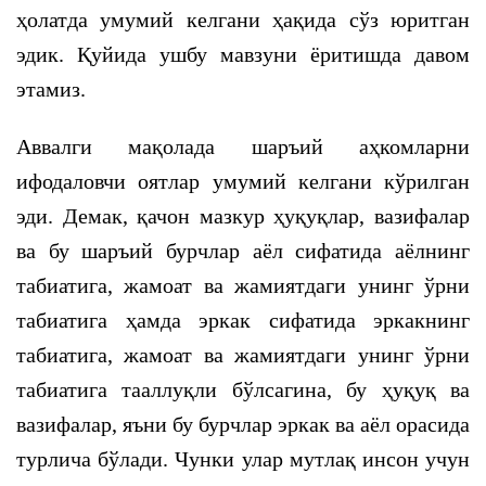
ҳолатда умумий келгани ҳақида сўз юритган
эдик. Қуйида ушбу мавзуни ёритишда давом
этамиз.
Аввалги мақолада шаръий аҳкомларни
ифодаловчи оятлар умумий келгани кўрилган
эди. Демак, қачон мазкур ҳуқуқлар, вазифалар
ва бу шаръий бурчлар аёл сифатида аёлнинг
табиатига, жамоат ва жамиятдаги унинг ўрни
табиатига ҳамда эркак сифатида эркакнинг
табиатига, жамоат ва жамиятдаги унинг ўрни
табиатига тааллуқли бўлсагина, бу ҳуқуқ ва
вазифалар, яъни бу бурчлар эркак ва аёл орасида
турлича бўлади. Чунки улар мутлақ инсон учун