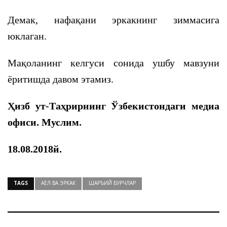
Демак, нафақани эркакнинг зиммасига
юклаган.
Мақоланинг келгуси сонида ушбу мавзуни
ёритишда давом этамиз.
Ҳизб ут-Таҳрирнинг Ўзбекистондаги медиа
офиси. Муслим.
18.08.2018й.
TAGS
АЁЛ ВА ЭРКАК
ШАРЪИЙ БУРЧЛАР