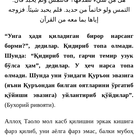
التمس ولو خاتماً من حديد. فلم يحبد شيئاً. فزوجه
إياها بما معه من القرآن
“Унга ҳадя қиладиган бирор нарсанг
борми?”, дедилар. Қидириб топа олмади.
Шунда: “Қидириб топ, гарчи темир узук
бўлса ҳам”, дедилар. У ҳеч нарса топа
олмади. Шунда уни ўзидаги Қуръон эвазига
(яъни Қуръондан билган оятларини ўргатиб
қўйиши эвазига) уйлантириб қўйдилар”.
(Бухорий ривояти).
Аллоҳ Таоло мол касб қилишни эркак кишига
фарз қилиб, уни аёлга фарз эмас, балки мубоҳ