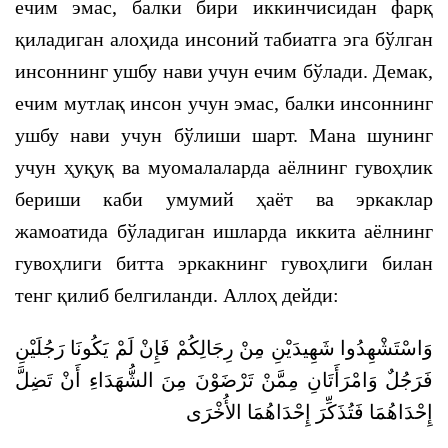
ечим эмас, балки бири иккинчисидан фарқ
қиладиган алоҳида инсоний табиатга эга бўлган
инсоннинг ушбу нави учун ечим бўлади. Демак,
ечим мутлақ инсон учун эмас, балки инсоннинг
ушбу нави учун бўлиши шарт. Мана шунинг
учун ҳуқуқ ва муомалаларда аёлнинг гувоҳлик
бериши каби умумий ҳаёт ва эркаклар
жамоатида бўладиган ишларда иккита аёлнинг
гувоҳлиги битта эркакнинг гувоҳлиги билан
тенг қилиб белгиланди. Аллоҳ дейди:
وَاسْتَشْهِدُوا شَهِيدَيْنِ مِنْ رِجَالِكُمْ فَإِنْ لَمْ يَكُونَا رَجُلَيْنِ
فَرَجُلٌ وَامْرَأَتَانِ مِمَّنْ تَرْضَوْنَ مِنَ الشُّهَدَاءِ أَنْ تَضِلَّ
إِحْدَاهُمَا فَتُذَكِّرَ إِحْدَاهُمَا الأُخْرَى