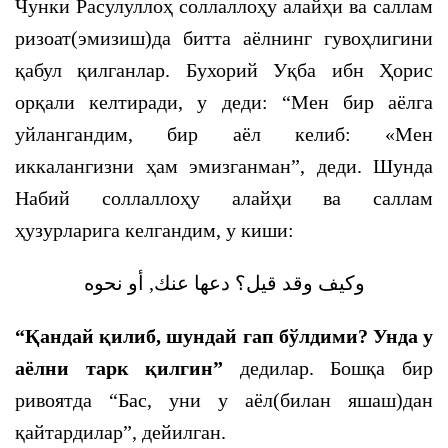
Чунки Расулуллоҳ соллаллоҳу алайҳи ва саллам
ризоат(эмизиш)да битта аёлнинг гувоҳлигини
қабул қилганлар. Бухорий Уқба ибн Ҳорис
орқали келтиради, у деди: “Мен бир аёлга
уйлангандим, бир аёл келиб: «Мен
иккалангизни ҳам эмизганман”, деди. Шунда
Набий соллаллоҳу алайҳи ва саллам
ҳузурларига келгандим, у киши:
وكيف وقد قيل؟ دعها عنك, أو نحوه
“Қандай қилиб, шундай гап бўлдими? Унда у
аёлни тарк қилгин”
дедилар. Бошқа бир
ривоятда “Бас, уни у аёл(билан яшаш)дан
қайтардилар”, дейилган.