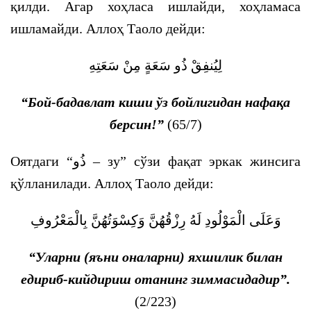
қилди. Агар хоҳласа ишлайди, хоҳламаса
ишламайди. Аллоҳ Таоло дейди:
لِيُنفِقْ ذُو سَعَةٍ مِنْ سَعَتِهِ
“Бой-бадавлат киши ўз бойлигидан нафақа
берсин!”
(65/7)
Оятдаги “
ذُو
– зу” сўзи фақат эркак жинсига
қўлланилади. Аллоҳ Таоло дейди:
وَعَلَى الْمَوْلُودِ لَهُ رِزْقُهُنَّ وَكِسْوَتُهُنَّ بِالْمَعْرُوفِ
“Уларни (яъни оналарни) яхшилик билан
едириб-кийдириш отанинг зиммасидадир”.
(2/223)