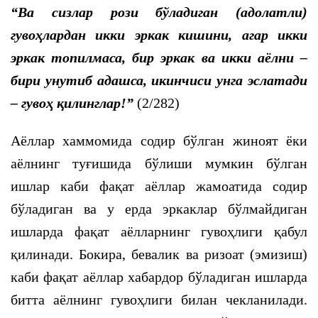
“Ва сизлар рози бўладиган (адолатли)
гувоҳлардан икки эркак кишини, агар икки
эркак топилмаса, бир эркак ва икки аёлни –
бири унутиб адашса, икинчиси унга эслатади
– гувоҳ қилинглар!”
(2/282)
Аёллар хаммомида содир бўлган жиноят ёки
аёлнинг туғишида бўлиши мумкин бўлган
ишлар каби фақат аёллар жамоатида содир
бўладиган ва у ерда эркаклар бўлмайдиган
ишларда фақат аёлларнинг гувоҳлиги қабул
қилинади. Бокира, бевалик ва ризоат (эмизиш)
каби фақат аёллар хабардор бўладиган ишларда
битта аёлнинг гувоҳлиги билан чекланилади.