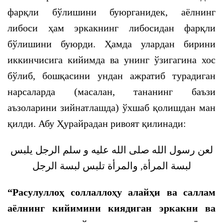
фарқли бўлишини буюрганидек, аёлнинг
либоси ҳам эркакнинг либосидан фарқли
бўлишини буюрди. Ҳамда улардан бирини
иккинчисига кийимда ва унинг ўзигагина хос
бўлиб, бошқасини ундан ажратиб турадиган
нарсаларда (масалан, тананинг баъзи
аъзоларини зийнатлашда) ўхшаб қолишдан ман
қилди. Абу Ҳурайрадан ривоят қилинади:
لعن رسول الله صلى الله عليه و سلم الرجل يلبس
لبسة المرأة, والمرأة تلبس لبسة الرجل
“Расулуллоҳ соллаллоҳу алайҳи ва саллам
аёлнинг кийимини киядиган эркакни ва