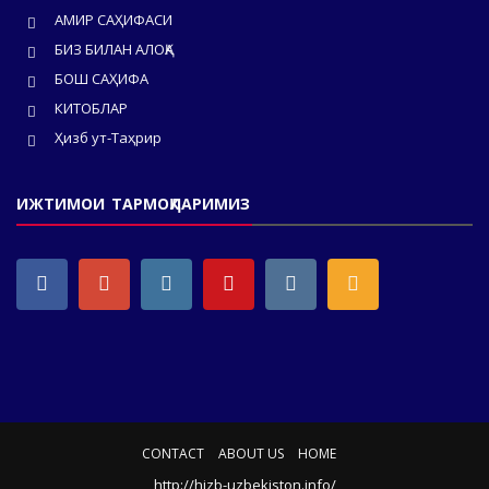
АМИР САҲИФАСИ
БИЗ БИЛАН АЛОҚА
БОШ САҲИФА
КИТОБЛАР
Ҳизб ут-Таҳрир
ИЖТИМОИ ТАРМОҚЛАРИМИЗ
CONTACT
ABOUT US
HOME
http://hizb-uzbekiston.info/