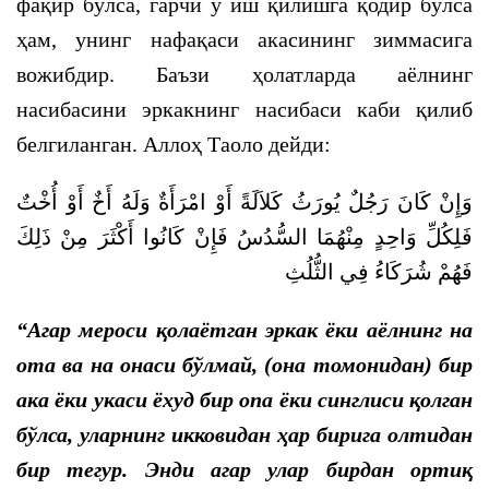
фақир бўлса, гарчи у иш қилишга қодир бўлса
ҳам, унинг нафақаси акасининг зиммасига
вожибдир. Баъзи ҳолатларда аёлнинг
насибасини эркакнинг насибаси каби қилиб
белгиланган. Аллоҳ Таоло дейди:
وَإِنْ كَانَ رَجُلٌ يُورَثُ كَلاَلَةً أَوْ امْرَأَةٌ وَلَهُ أَخٌ أَوْ أُخْتٌ
فَلِكُلِّ وَاحِدٍ مِنْهُمَا السُّدُسُ فَإِنْ كَانُوا أَكْثَرَ مِنْ ذَلِكَ
فَهُمْ شُرَكَاءُ فِي الثُّلُثِ
“Агар мероси қолаётган эркак ёки аёлнинг на
ота ва на онаси бўлмай, (она томонидан) бир
ака ёки укаси ёхуд бир опа ёки синглиси қолган
бўлса, уларнинг икковидан ҳар бирига олтидан
бир тегур. Энди агар улар бирдан ортиқ