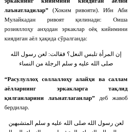
эркакнинг кийимини киядиган аёлни
лаънатладилар”
(Хоким ривояти). Ибн Аби
Мулайкадан ривоят қилинади: Оиша
розияллоҳу анҳодан эркаклар оёқ кийимини
киядиган аёл ҳақида сўралганда:
إن المرأة تلبس النعل؟ فقالت: لعن رسول الله
صلى الله عليه و سلم الرجلة من النساء
“Расулуллоҳ соллаллоҳу алайҳи ва саллам
аёлларнинг эркакларга тақлид
қилганларини лаънатлаганлар”
деб жавоб
бердилар.
لعن رسول الله صلى الله عليه و سلم المتشبهين