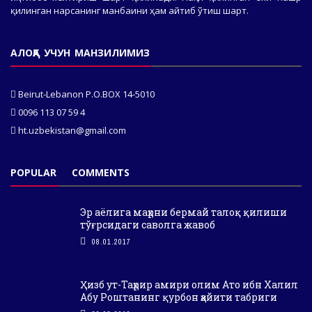
қилинган нарсанинг манбаини ҳам айтиб ўтиш шарт.
АЛОҚА УЧУН МАНЗИЛИМИЗ
Beirut-Lebanon P.O.BOX 14-5010
0096 113 07 59 4
ht.uzbekistan@gmail.com
POPULAR
COMMENTS
Эр аёлига маҳрни бермай талоқ қилиши
тўғрсидаги саволга жавоб
08.01.2017
Ҳизб ут-Таҳрир амири олим Ато ибн Халил
Абу Роштанинг қурбон ҳайити табриги