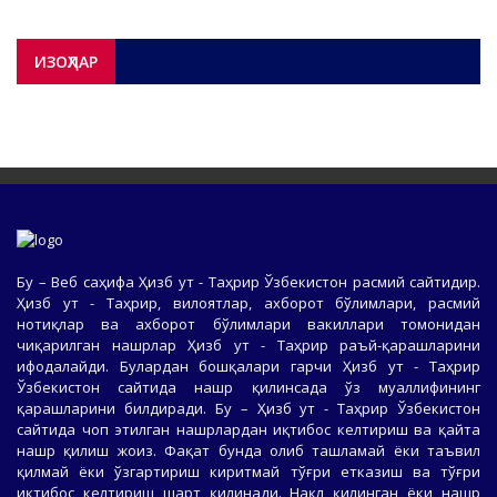
ИЗОҲЛАР
Бу – Веб саҳифа Ҳизб ут - Таҳрир Ўзбекистон расмий сайтидир.
Ҳизб ут - Таҳрир, вилоятлар, ахборот бўлимлари, расмий
нотиқлар ва ахборот бўлимлари вакиллари томонидан
чиқарилган нашрлар Ҳизб ут - Таҳрир раъй-қарашларини
ифодалайди. Булардан бошқалари гарчи Ҳизб ут - Таҳрир
Ўзбекистон сайтида нашр қилинсада ўз муаллифининг
қарашларини билдиради. Бу – Ҳизб ут - Таҳрир Ўзбекистон
сайтида чоп этилган нашрлардан иқтибос келтириш ва қайта
нашр қилиш жоиз. Фақат бунда олиб ташламай ёки таъвил
қилмай ёки ўзгартириш киритмай тўғри етказиш ва тўғри
иқтибос келтириш шарт қилинади. Нақл қилинган ёки нашр