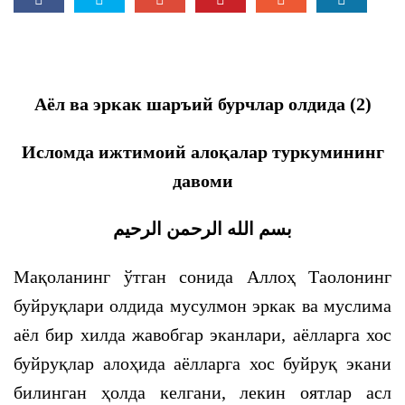
Аёл ва эркак шаръий бурчлар олдида
(2)
Исломда ижтимоий алоқалар туркумининг
давоми
بسم الله الرحمن الرحيم
Мақоланинг ўтган сонида Аллоҳ Таолонинг
буйруқлари олдида мусулмон эркак ва муслима
аёл бир хилда жавобгар эканлари, аёлларга хос
буйруқлар алоҳида аёлларга хос буйруқ экани
билинган ҳолда келгани, лекин оятлар асл