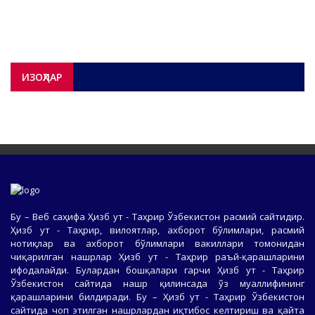
ИЗОҲЛАР
Бу – Веб саҳифа Ҳизб ут - Таҳрир Ўзбекистон расмий сайтидир.
Ҳизб ут - Таҳрир, вилоятлар, ахборот бўлимлари, расмий
нотиқлар ва ахборот бўлимлари вакиллари томонидан
чиқарилган нашрлар Ҳизб ут - Таҳрир раъй-қарашларини
ифодалайди. Булардан бошқалари гарчи Ҳизб ут - Таҳрир
Ўзбекистон сайтида нашр қилинсада ўз муаллифининг
қарашларини билдиради. Бу – Ҳизб ут - Таҳрир Ўзбекистон
сайтида чоп этилган нашрлардан иқтибос келтириш ва қайта