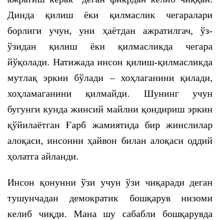
Динда қилиш ёки қилмаслик чегаралари
борлиги учун, уни ҳаётдан ажратилгач, ўз-
ўзидан қилиш ёки қилмасликда чегара
йўқолади. Натижада инсон қилиш-қилмасликда
мутлақ эркин бўлади – хоҳлаганини қилади,
хоҳламаганини қилмайди. Шунинг учун
бугунги кунда жинсий майлни қондириш эркин
қўйилаётган Ғарб жамиятида бир жинслилар
алоқаси, инсонни ҳайвон билан алоқаси оддий
ҳолатга айланди.
Инсон қонунни ўзи учун ўзи чиқаради деган
тушунчадан демократик бошқарув низоми
келиб чиқди. Мана шу сабабли бошқарувда