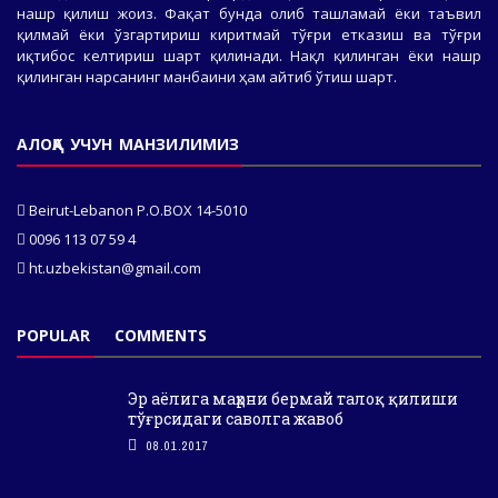
нашр қилиш жоиз. Фақат бунда олиб ташламай ёки таъвил
қилмай ёки ўзгартириш киритмай тўғри етказиш ва тўғри
иқтибос келтириш шарт қилинади. Нақл қилинган ёки нашр
қилинган нарсанинг манбаини ҳам айтиб ўтиш шарт.
АЛОҚА УЧУН МАНЗИЛИМИЗ
Beirut-Lebanon P.O.BOX 14-5010
0096 113 07 59 4
ht.uzbekistan@gmail.com
POPULAR
COMMENTS
Эр аёлига маҳрни бермай талоқ қилиши
тўғрсидаги саволга жавоб
08.01.2017