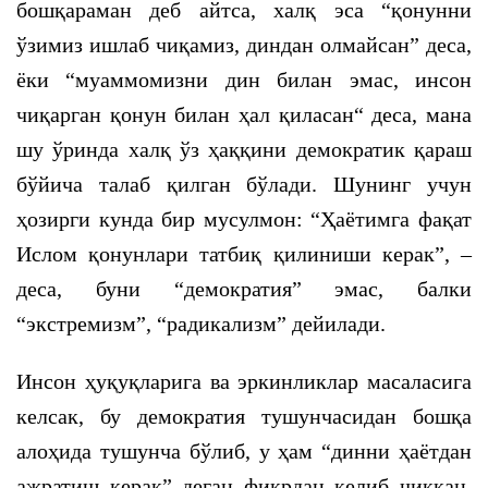
бошқараман деб айтса, халқ эса “қонунни
ўзимиз ишлаб чиқамиз, диндан олмайсан” деса,
ёки “муаммомизни дин билан эмас, инсон
чиқарган қонун билан ҳал қиласан“ деса, мана
шу ўринда халқ ўз ҳаққини демократик қараш
бўйича талаб қилган бўлади. Шунинг учун
ҳозирги кунда бир мусулмон: “Ҳаётимга фақат
Ислом қонунлари татбиқ қилиниши керак”, –
деса, буни “демократия” эмас, балки
“экстремизм”, “радикализм” дейилади.
Инсон ҳуқуқларига ва эркинликлар масаласига
келсак, бу демократия тушунчасидан бошқа
алоҳида тушунча бўлиб, у ҳам “динни ҳаётдан
ажратиш керак” деган фикрдан келиб чиққан.