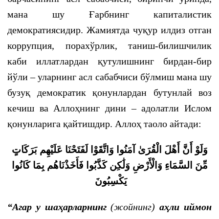
мана шу Ғарбнинг капиталистик
демократиясидир. Жамиятда чуқур илдиз отган
коррупция, порахўрлик, таниш-билишчилик
каби иллатлардан қутулишнинг бирдан-бир
йўли – уларнинг асл сабабчиси бўлмиш мана шу
бузуқ демократик қонунлардан бутунлай воз
кечиш ва Аллоҳнинг дини – адолатли Ислом
қонунларига қайтишдир. Аллоҳ таоло айтади:
وَلَوْ أَنَّ أَهْلَ الْقُرَىٰ آمَنُوا وَاتَّقَوْا لَفَتَحْنَا عَلَيْهِم بَرَكَاتٍ
مِّنَ السَّمَاءِ وَالْأَرْضِ وَلَٰكِن كَذَّبُوا فَأَخَذْنَاهُم بِمَا كَانُوا
يَكْسِبُونَ
“Агар у шаҳарларнинг
(жойнинг)
аҳли иймон