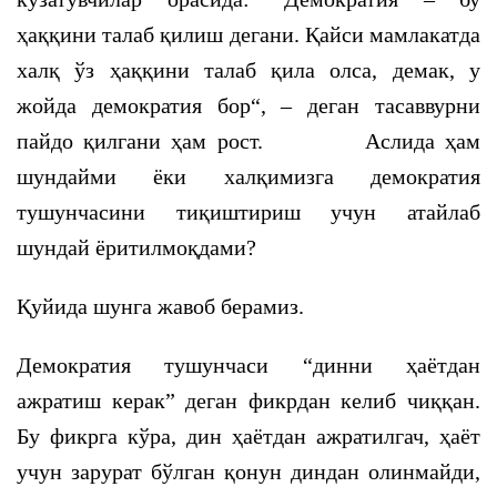
ҳаққини талаб қилиш дегани. Қайси мамлакатда
халқ ўз ҳаққини талаб қила олса, демак, у
жойда демократия бор“, – деган тасаввурни
пайдо қилгани ҳам рост. Аслида ҳам
шундайми ёки халқимизга демократия
тушунчасини тиқиштириш учун атайлаб
шундай ёритилмоқдами?
Қуйида шунга жавоб берамиз.
Демократия тушунчаси “динни ҳаётдан
ажратиш керак” деган фикрдан келиб чиққан.
Бу фикрга кўра, дин ҳаётдан ажратилгач, ҳаёт
учун зарурат бўлган қонун диндан олинмайди,