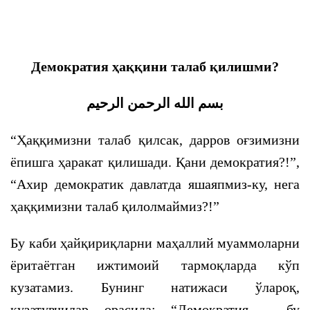
Демократия ҳаққини талаб қилишми?
بسم الله الرحمن الرحيم
“Ҳаққимизни талаб қилсак, дарров оғзимизни
ёпишга ҳаракат қилишади. Қани демократия?!”,
“Ахир демократик давлатда яшаяпмиз-ку, нега
ҳаққимизни талаб қилолмаймиз?!”
Бу каби ҳайқириқларни маҳаллий муаммоларни
ёритаётган ижтимоий тармоқларда кўп
кузатамиз. Бунинг натижаси ўлароқ,
кузатувчилар орасида: “Демократия – бу