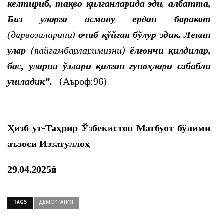
келтириб, тақво қилганларида эди, албатта,
Биз уларга осмону ердан баракот
(дарвозаларини)
очиб қўйган бўлур эдик. Лекин
улар
(пайғамбарларимизни)
ёлғончи қилдилар,
бас, уларни ўзлари қилган гуноҳлари сабабли
ушладик”.
(Аъроф:96)
Ҳизб ут-Таҳрир Ўзбекистон Матбуот бўлими
аъзоси Иззатуллоҳ
29.04.2025й
TAGS
ДЕМОКРАТИЯ