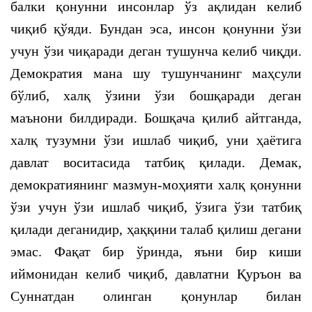
балки қонунни инсонлар ўз ақлидан келиб
чиқиб қўяди. Бундан эса, инсон қонунни ўзи
учун ўзи чиқаради деган тушунча келиб чиқди.
Демократия мана шу тушунчанинг маҳсули
бўлиб, халқ ўзини ўзи бошқаради деган
маънони билдиради. Бошқача қилиб айтганда,
халқ тузумни ўзи ишлаб чиқиб, уни ҳаётига
давлат воситасида татбиқ қилади. Демак,
демократиянинг мазмун-моҳияти халқ қонунни
ўзи учун ўзи ишлаб чиқиб, ўзига ўзи татбиқ
қилади деганидир, ҳаққини талаб қилиш дегани
эмас. Фақат бир ўринда, яъни бир киши
иймонидан келиб чиқиб, давлатни Қуръон ва
Суннатдан олинган қонунлар билан