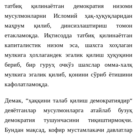
татбиқ қилинаётган демократия низоми
мусулмонларни Исломий ҳақ-ҳуқуқларидан
маҳрум қилиб, динсизлаштириш томон
етакламоқда. Иқтисодда татбиқ қилинаётган
капиталистик низом эса, шахсга хоҳлаган
мулкига ҳохлагандек эгалик қилиш ҳуқуқини
бериб, бир гуруҳ очкўз шахслар омма-халқ
мулкига эгалик қилиб, қонини сўриб ётишини
кафолатламоқда.
Демак, “ҳаққини талаб қилиш демократиядир“
деяётганлар мусулмонларга атайлаб бузуқ
демократия тушунчасини тиқиштирмоқчи.
Бундан мақсад, кофир мустамлакачи давлатлар