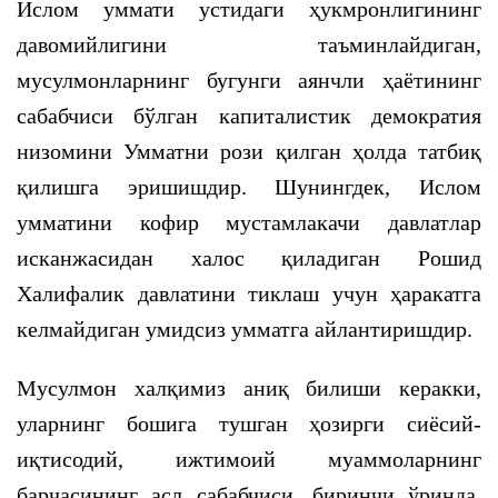
Ислом уммати устидаги ҳукмронлигининг
давомийлигини таъминлайдиган,
мусулмонларнинг бугунги аянчли ҳаётининг
сабабчиси бўлган капиталистик демократия
низомини Умматни рози қилган ҳолда татбиқ
қилишга эришишдир. Шунингдек, Ислом
умматини кофир мустамлакачи давлатлар
исканжасидан халос қиладиган Рошид
Халифалик давлатини тиклаш учун ҳаракатга
келмайдиган умидсиз умматга айлантиришдир.
Мусулмон халқимиз аниқ билиши керакки,
уларнинг бошига тушган ҳозирги сиёсий-
иқтисодий, ижтимоий муаммоларнинг
барчасининг асл сабабчиси, биринчи ўринда,