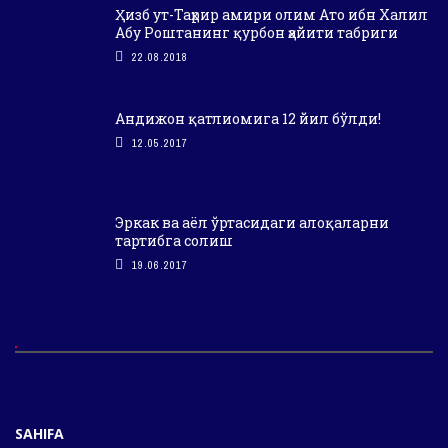
Ҳизб ут-Таҳрир амири олим Ато ибн Халил
Абу Роштанинг қурбон ҳайити табриги
22.08.2018
Андижон қатлиомига 12 йил бўлди!
12.05.2017
Эркак ва аёл ўртасидаги алоқаларни
тартибга солиш
19.06.2017
SAHIFA