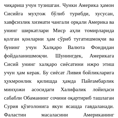
чиқариш учун тузишган. Чунки Америка ҳамон
Сисийга муҳтож бўлиб турибди, хусусан,
хавфсизлик хизмати чангали орқали Америка ва
унинг ширкатлари Миср аҳли томирларида
қолган қонларни ҳам сўриб тугатишмоқчи ва
бунинг учун Халқаро Валюта Фондидан
фойдаланишмоқчи. Шунингдек, Америкага
Сисий унинг халқаро сиёсатини ижро этиш
учун ҳам керак. Бу сиёсат Ливия бойликларига
ҳукмронлик қилишда ҳамда Пайғамбарлик
минҳожи асосидаги Халифалик лойиҳаси
сабабли Обаманинг сочини оқартириб ташлаган
Сурия қўзғолонига якун ясашда гавдаланади.
Фаластин масаласини Американинг