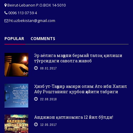
Beirut-Lebanon P.O.BOX 14-5010
0096 113 07 59 4
ht.uzbekistan@gmail.com
POPULAR
COMMENTS
Эр аёлига маҳрни бермай талоқ қилиши
тўғрсидаги саволга жавоб
08.01.2017
Ҳизб ут-Таҳрир амири олим Ато ибн Халил
Абу Роштанинг қурбон ҳайити табриги
22.08.2018
Андижон қатлиомига 12 йил бўлди!
12.05.2017