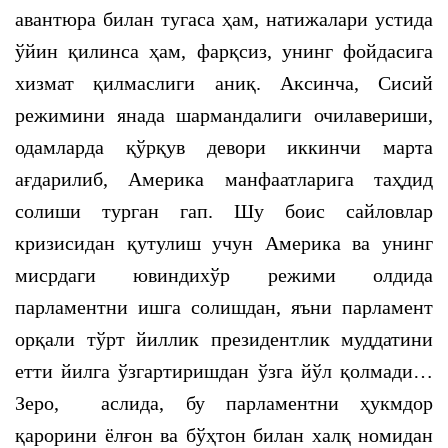
авантюра билан тугаса ҳам, натижалари устида
ўйин қилинса ҳам, фарқсиз, унинг фойдасига
хизмат қилмаслиги аниқ. Аксинча, Сисий
режимини янада шармандалиги очилавериши,
одамларда қўрқув девори иккинчи марта
ағдарилиб, Америка манфаатларига таҳдид
солиши турган гап. Шу боис сайловлар
кризисидан қутулиш учун Америка ва унинг
мисрдаги ювиндихўр режими олдида
парламентни ишга солишдан, яъни парламент
орқали тўрт йиллик президентлик муддатини
етти йилга ўзгартиришдан ўзга йўл қолмади…
Зеро, аслида, бу парламентни ҳукмдор
қарорини ёлғон ва бўҳтон билан халқ номидан