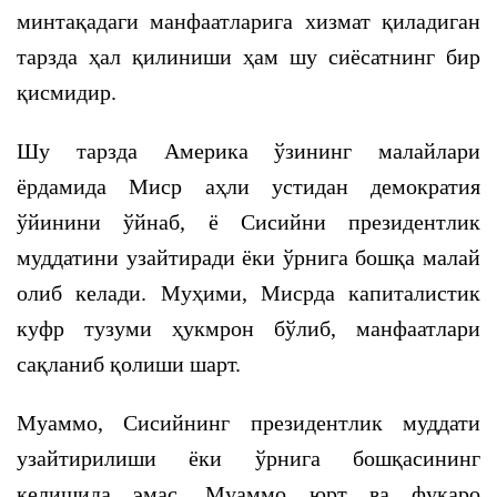
минтақадаги манфаатларига хизмат қиладиган
тарзда ҳал қилиниши ҳам шу сиёсатнинг бир
қисмидир.
Шу тарзда Америка ўзининг малайлари
ёрдамида Миср аҳли устидан демократия
ўйинини ўйнаб, ё Сисийни президентлик
муддатини узайтиради ёки ўрнига бошқа малай
олиб келади. Муҳими, Мисрда капиталистик
куфр тузуми ҳукмрон бўлиб, манфаатлари
сақланиб қолиши шарт.
Муаммо, Сисийнинг президентлик муддати
узайтирилиши ёки ўрнига бошқасининг
келишида эмас. Муаммо юрт ва фуқаро