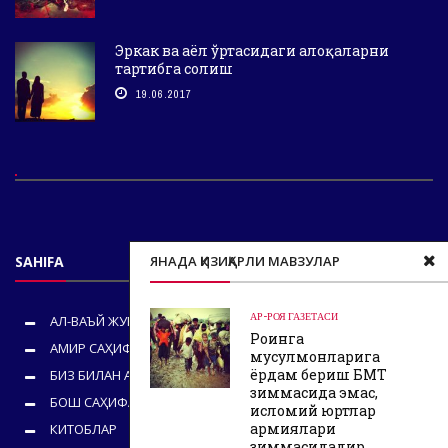
Эркак ва аёл ўртасидаги алоқаларни
тартибга солиш
19.06.2017
SAHIFA
ЯНАДА ҚИЗИҚАРЛИ МАВЗУЛАР
АР-РОЯ ГАЗЕТАСИ
АЛ-ВАЪЙ ЖУРНАЛИ
Роҳинга
АМИР САҲИФАСИ
мусулмонларига
ёрдам бериш БМТ
БИЗ БИЛАН АЛОҚА
зиммасида эмас,
БОШ САҲИФА
исломий юртлар
армиялари
КИТОБЛАР
зиммасидадир