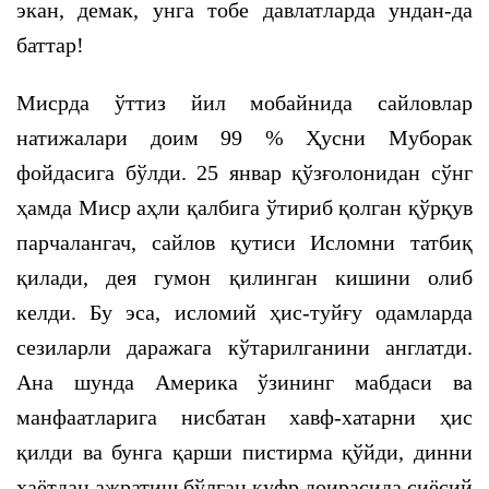
экан, демак, унга тобе давлатларда ундан-да
баттар!
Мисрда ўттиз йил мобайнида сайловлар
натижалари доим 99 % Ҳусни Муборак
фойдасига бўлди. 25 январ қўзғолонидан сўнг
ҳамда Миср аҳли қалбига ўтириб қолган қўрқув
парчалангач, сайлов қутиси Исломни татбиқ
қилади, дея гумон қилинган кишини олиб
келди. Бу эса, исломий ҳис-туйғу одамларда
сезиларли даражага кўтарилганини англатди.
Ана шунда Америка ўзининг мабдаси ва
манфаатларига нисбатан хавф-хатарни ҳис
қилди ва бунга қарши пистирма қўйди, динни
ҳаётдан ажратиш бўлган куфр доирасида сиёсий