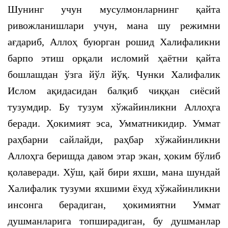
Шунинг учун мусулмонларнинг қайта
ривожланишлари учун, мана шу режимни
ағдариб, Аллоҳ буюрган рошид Халифаликни
барпо этиш орқали исломий ҳаётни қайта
бошлашдан ўзга йўл йўқ. Чунки Халифалик
Ислом ақидасидан балқиб чиққан сиёсий
тузумдир. Бу тузум хўжайинликни Аллоҳга
беради. Ҳокимият эса, Умматникидир. Уммат
раҳбарни сайлайди, раҳбар хўжайинликни
Аллоҳга беришда давом этар экан, ҳоким бўлиб
қолаверади. Хўш, қай бири яхши, мана шундай
Халифалик тузуми яхшими ёхуд хўжайинликни
инсонга берадиган, ҳокимиятни Уммат
душманларига топширадиган, бу душманлар