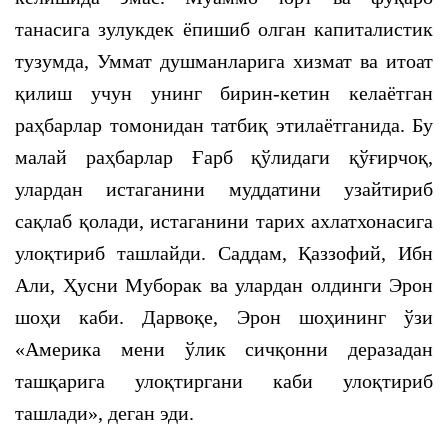
танасига зулукдек ёпишиб олган капиталистик
тузумда, Уммат душманларига хизмат ва итоат
қилиш учун унинг бирин-кетин келаётган
раҳбарлар томонидан татбиқ этилаётганида. Бу
малай раҳбарлар Ғарб қўлидаги қўғирчоқ,
улардан истаганини муддатини узайтириб
сақлаб қолади, истаганини тарих ахлатхонасига
улоқтириб ташлайди. Саддам, Қаззофий, Ибн
Али, Ҳусни Муборак ва улардан олдинги Эрон
шоҳи каби. Дарвоқе, Эрон шоҳининг ўзи
«Америка мени ўлик сичқонни деразадан
ташқарига улоқтиргани каби улоқтириб
ташлади», деган эди.