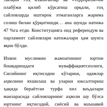
олабўжи қилиб кўрсатиш орқали, гоҳ
сайловларда иштирок этмаганларга жарима
солиш билан қўрқитишди… ана шунда натижа
47 %га етди. Конституцияга оид референдум ва
парламент сайловлари натижалари ҳам шунга
яқин бўлди.
Ихвон муслимин жамоатининг юртни
бошқаришдаги муваффақиятсизлиги,
Сисийнинг иқтисодни кўтариш, одамлар
аҳволини яхшилаш ва уларни юксалтириш
ҳақида бераётган турфа хил ваъдалари
манзарасида сайловларнинг аҳволи шу бўлса
юртнинг иқтисодий, сиёсий ва маънавий