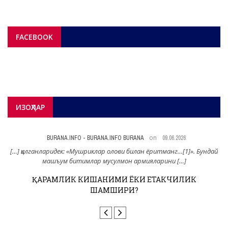
FACEBOOK
ИЗОҲЛАР
on
BURANA.INFO - BURANA.INFO BURANA
09.06.2026
н
[…] қилганларидек: «Мушриклар олови билан ёритманг…[1]». Бундай
машъум битимлар мусулмон армияларини […]
ҚАРАМЛИК КИШАНИМИ ЁКИ ЕТАКЧИЛИК
ШАМШИРИ?