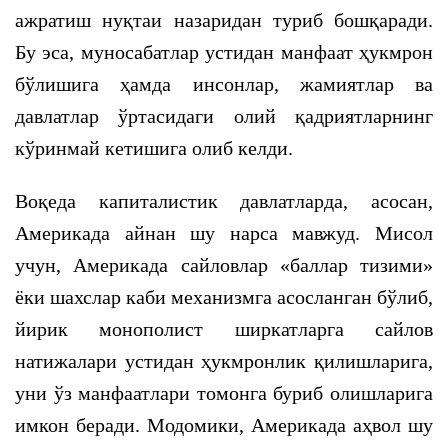
ажратиш нуқтаи назаридан туриб бошқаради.
Бу эса, муносабатлар устидан манфаат ҳукмрон
бўлишига ҳамда инсонлар, жамиятлар ва
давлатлар ўртасидаги олий қадриятларнинг
кўринмай кетишига олиб келди.
Воқеда капиталистик давлатларда, асосан,
Америкада айнан шу нарса мавжуд. Мисол
учун, Америкада сайловлар «баллар тизими»
ёки шахслар каби механизмга асосланган бўлиб,
йирик монополист ширкатларга сайлов
натижалари устидан ҳукмронлик қилишларига,
уни ўз манфаатлари томонга буриб олишларига
имкон беради. Модомики, Америкада аҳвол шу