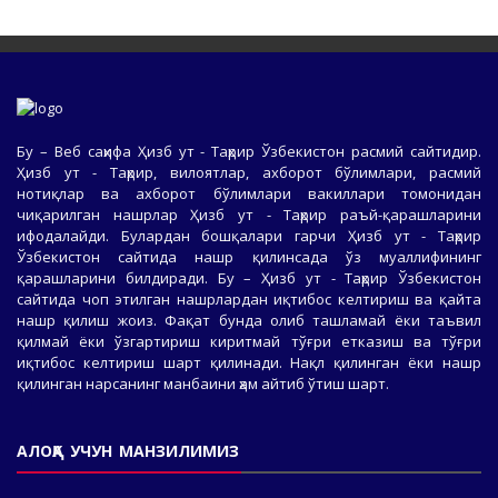
Бу – Веб саҳифа Ҳизб ут - Таҳрир Ўзбекистон расмий сайтидир.
Ҳизб ут - Таҳрир, вилоятлар, ахборот бўлимлари, расмий
нотиқлар ва ахборот бўлимлари вакиллари томонидан
чиқарилган нашрлар Ҳизб ут - Таҳрир раъй-қарашларини
ифодалайди. Булардан бошқалари гарчи Ҳизб ут - Таҳрир
Ўзбекистон сайтида нашр қилинсада ўз муаллифининг
қарашларини билдиради. Бу – Ҳизб ут - Таҳрир Ўзбекистон
сайтида чоп этилган нашрлардан иқтибос келтириш ва қайта
нашр қилиш жоиз. Фақат бунда олиб ташламай ёки таъвил
қилмай ёки ўзгартириш киритмай тўғри етказиш ва тўғри
иқтибос келтириш шарт қилинади. Нақл қилинган ёки нашр
қилинган нарсанинг манбаини ҳам айтиб ўтиш шарт.
АЛОҚА УЧУН МАНЗИЛИМИЗ