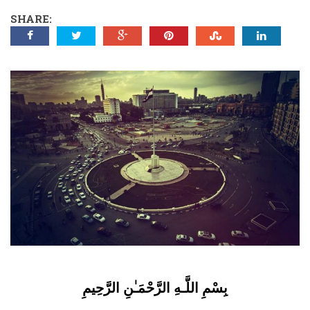
SHARE:
بِسْمِ اللَّـهِ الرَّحْمَـٰنِ الرَّحِيمِ