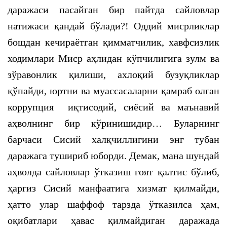
даражаси пасайган бир пайтда сайловлар
натижаси қандай бўлади?! Оддий мисрликлар
бошдан кечираётган қимматчилик, хавфсизлик
ходимлари Миср аҳлидан кўпчилигига зулм ва
зўравонлик қилиши, ахлоқий бузуқликлар
қўпайди, юртни ва муассасаларни қамраб олган
коррупция иқтисодий, сиёсий ва маънавий
аҳволнинг бир кўринишидир… Буларнинг
барчаси Сисий халқчиллигини энг тубан
даражага тушириб юборди. Демак, мана шундай
аҳволда сайловлар ўтказиш ғоят қалтис бўлиб,
ҳаргиз Сисий манфаатига хизмат қилмайди,
ҳатто улар шаффоф тарзда ўтказилса ҳам,
оқибатлари ҳавас қилмайдиган даражада