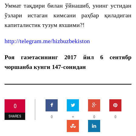
Уммат тақдири билан ўйнашиб, унинг устидан
ўзлари истаган кимсани раҳбар қиладиган
капиталистик тузум яхшими?!
http://telegram.me/hizbuzbekiston
Роя газетасининг 2017 йил 6 сентябр
чоршанба кунги 1
47-сонидан
0
SHARES
+
0
0
0