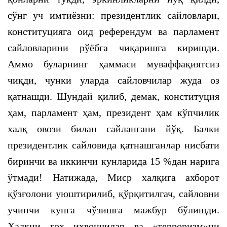
сўнг уч имтиёзни: президентлик сайловлари,
конституцияга оид референдум ва парламент
сайловларини рўёбга чиқаришга киришди.
Аммо буларнинг ҳаммаси муваффақиятсиз
чиқди, чунки уларда сайловчилар жуда оз
қатнашди. Шундай қилиб, демак, конституция
ҳам, парламент ҳам, президент ҳам кўпчилик
халқ овози билан сайлангани йўқ. Балки
президентлик сайловида қатнашганлар нисбати
биринчи ва иккинчи кунларида 15 %дан нарига
ўтмади! Натижада, Миср халқига ахборот
қўзғолони уюштирилиб, қўрқитилгач, сайловни
учинчи кунга чўзишга мажбур бўлишди.
Халқни гоҳ ихвончилар ва «терроризм»ни