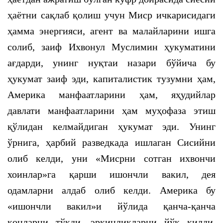
ҳаётни сақлаб қолиш учун Миср ичкарисидаги
ҳамма энергияси, агент ва малайларини ишга
солиб, заиф Ихвонул Муслимин ҳукуматини
ағдарди, унинг нуқтаи назари бўйича бу
ҳукумат заиф эди, капиталистик тузумни ҳам,
Америка манфаатларини ҳам, яҳудийлар
давлати манфаатларини ҳам муҳофаза этиш
қўлидан келмайдиган ҳукумат эди. Унинг
ўрнига, ҳарбий разведкада ишлаган Сисийни
олиб келди, уни «Мисрни сотган ихвончи
хоинлар»га қарши ишончли вакил, дея
одамларни алдаб олиб келди. Америка бу
«ишончли вакил»и йўлида қанча-қанча
қонларни тўкди, эркинликларни йўқ қилди,