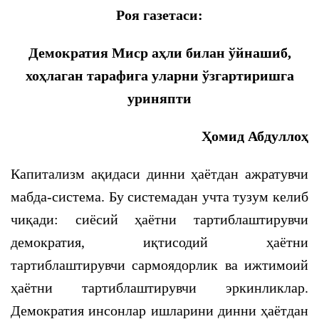
Роя газетаси:
Демократия Миср аҳли билан ўйнашиб,
хоҳлаган тарафига уларни ўзгартиришга
уриняпти
Ҳомид Абдуллоҳ
Капитализм ақидаси динни ҳаётдан ажратувчи
мабда-система. Бу системадан учта тузум келиб
чиқади: сиёсий ҳаётни тартиблаштирувчи
демократия, иқтисодий ҳаётни
тартиблаштирувчи сармоядорлик ва ижтимоий
ҳаётни тартиблаштирувчи эркинликлар.
Демократия инсонлар ишларини динни ҳаётдан