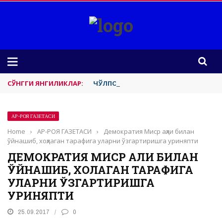
СЎНГГИ ЯНГИЛИКЛАР:
ЧЎЛПОН-ОТА ДЕКЛАРАЦИЯСИ
АР-РОЯ ГАЗЕТАСИ
Home
›
АР-РОЯ ГАЗЕТАСИ
›
Демократия Миср аҳли билан
ўйнашиб, хоҳлаган тарафига уларни ўзгартиришга уриняпти
ДЕМОКРАТИЯ МИСР АҲЛИ БИЛАН
ЎЙНАШИБ, ХОҲЛАГАН ТАРАФИГА
УЛАРНИ ЎЗГАРТИРИШГА
УРИНЯПТИ
25.09.2017
0