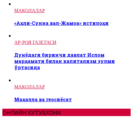
МАҚОЛАЛАР
«Аҳли-Сунна вал-Жамоа» истилоҳи
АР-РОЯ ГАЗЕТАСИ
Дунёдаги биринчи давлат Ислом
марҳамати билан капитализм зулми
ўртасида
МАҚОЛАЛАР
Маҳалла ва геосиёсат
ОНЛАЙН КУТУБХОНА