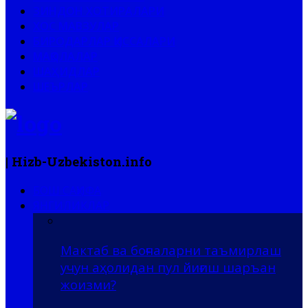
ЗИНДОН ХОТИРАЛАРИ
ХОС МАВЗУЛАР
БИРОДАРЛАР ҚИССАЛАРИ
МАҚОЛАЛАР
ШАҲИДЛАР
ШЕЪРЛАР
| Hizb-Uzbekiston.info
БОШ САҲИФА
ЯНГИЛИКЛАР
Мактаб ва боғчаларни таъмирлаш
учун аҳолидан пул йиғиш шаръан
жоизми?