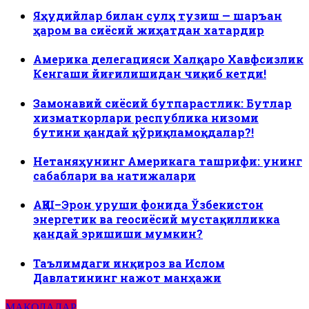
Яҳудийлар билан сулҳ тузиш — шаръан
ҳаром ва сиёсий жиҳатдан хатардир
Америка делегацияси Халқаро Хавфсизлик
Кенгаши йиғилишидан чиқиб кетди!
Замонавий сиёсий бутпарастлик: Бутлар
хизматкорлари республика низоми
бутини қандай қўриқламоқдалар?!
Нетаняҳунинг Америкага ташрифи: унинг
сабаблари ва натижалари
АҚШ–Эрон уруши фонида Ўзбекистон
энергетик ва геосиёсий мустақилликка
қандай эришиши мумкин?
Таълимдаги инқироз ва Ислом
Давлатининг нажот манҳажи
МАҚОЛАЛАР