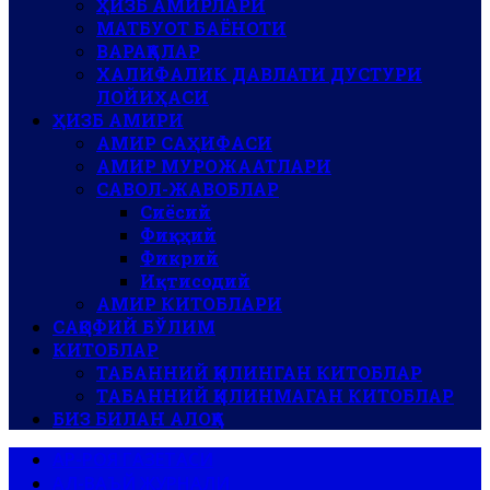
ҲИЗБ АМИРЛАРИ
МАТБУОТ БАЁНОТИ
ВАРАҚАЛАР
ХАЛИФАЛИК ДАВЛАТИ ДУСТУРИ
ЛОЙИҲАСИ
ҲИЗБ АМИРИ
АМИР САҲИФАСИ
АМИР МУРОЖААТЛАРИ
САВОЛ-ЖАВОБЛАР
Сиёсий
Фиқҳий
Фикрий
Иқтисодий
АМИР КИТОБЛАРИ
САҚОФИЙ БЎЛИМ
КИТОБЛАР
ТАБАННИЙ ҚИЛИНГАН КИТОБЛАР
ТАБАННИЙ ҚИЛИНМАГАН КИТОБЛАР
БИЗ БИЛАН АЛОҚА
АР-РОЯ ГАЗЕТАСИ
АЛ-ВАЪЙ ЖУРНАЛИ