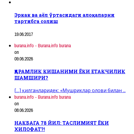
Эркак ва аёл ўртасидаги алоқаларни
тартибга солиш
19.06.2017
burana.info - Burana.info burana
on
09.06.2026
ҚАРАМЛИК КИШАНИМИ ЁКИ ЕТАКЧИЛИК
ШАМШИРИ?
[…] қилганларидек: «Мушриклар олови билан ...
burana.info - Burana.info burana
on
08.06.2026
НАКБАГА 78 ЙИЛ: ТАСЛИМИЯТ ЁКИ
ХИЛОФАТ?!