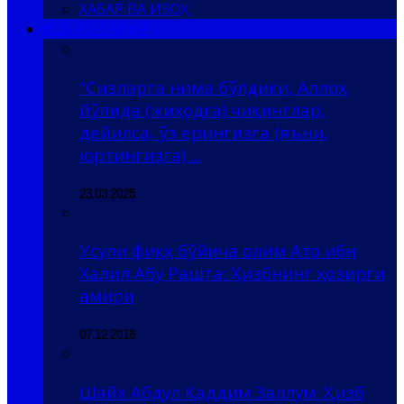
ХАБАР ВА ИЗОҲ
ҲИЗБ УТ-ТАҲРИР
“Сизларга нима бўлдики, Аллоҳ
йўлида (жиҳодга) чиқинглар,
дейилса, ўз ерингизга (яъни,
юртингизга) ...
23.03.2025
Усули фиқҳ бўйича олим Ато ибн
Халил Абу Рашта: Ҳизбнинг ҳозирги
амири
07.12.2016
Шайх Абдул Қаддим Заллум: Ҳизб