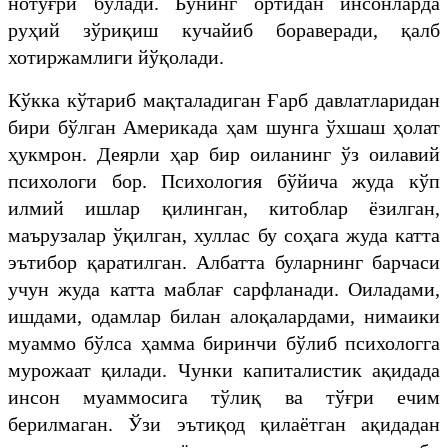
нотўғри бўлади. Бунинг ортидан инсонларда
руҳий зўриқиш кучайиб бораверади, қалб
хотиржамлиги йўқолади.
Кўкка кўтариб мақталадиган Ғарб давлатларидан
бири бўлган Америкада ҳам шунга ўхшаш ҳолат
ҳукмрон. Деярли ҳар бир оиланинг ўз оилавий
психологи бор. Психология бўйича жуда кўп
илмий ишлар қилинган, китоблар ёзилган,
маърузалар ўқилган, хуллас бу соҳага жуда катта
эътибор қаратилган. Албатта буларнинг барчаси
учун жуда катта маблағ сарфланади. Оиладами,
ишдами, одамлар билан алоқалардами, нимаики
муаммо бўлса ҳамма биринчи бўлиб психологга
мурожаат қилади. Чунки капиталистик ақидада
инсон муаммосига тўлиқ ва тўғри ечим
берилмаган. Ўзи эътиқод қилаётган ақидадан