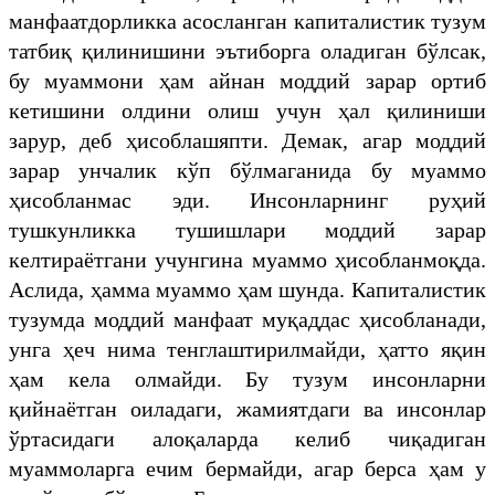
манфаатдорликка асосланган капиталистик тузум
татбиқ қилинишини эътиборга оладиган бўлсак,
бу муаммони ҳам айнан моддий зарар ортиб
кетишини олдини олиш учун ҳал қилиниши
зарур, деб ҳисоблашяпти. Демак, агар моддий
зарар унчалик кўп бўлмаганида бу муаммо
ҳисобланмас эди. Инсонларнинг руҳий
тушкунликка тушишлари моддий зарар
келтираётгани учунгина муаммо ҳисобланмоқда.
Аслида, ҳамма муаммо ҳам шунда. Капиталистик
тузумда моддий манфаат муқаддас ҳисобланади,
унга ҳеч нима тенглаштирилмайди, ҳатто яқин
ҳам кела олмайди. Бу тузум инсонларни
қийнаётган оиладаги, жамиятдаги ва инсонлар
ўртасидаги алоқаларда келиб чиқадиган
муаммоларга ечим бермайди, агар берса ҳам у