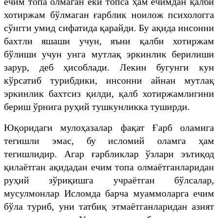
ечим топа олмаган ёки топса ҳам ечимдан қалби
хотиржам бўлмаган ғарблик ноилож психологга
сўнгги умид сифатида қарайди. Бу ақида инсонни
бахтли яшаши учун, яъни қалби хотиржам
бўлиши учун унга мутлақ эркинлик берилиши
зарур, деб ҳисоблади. Лекин бугунги кун
кўрсатиб турибдики, инсонни айнан мутлақ
эркинлик бахтсиз қилди, қалб хотиржамлигини
бериш ўрнига руҳий тушкунликка туширди.
Юқоридаги мулоҳазалар фақат Ғарб оламига
тегишли эмас, бу исломий оламга ҳам
тегишлидир. Агар ғарбликлар ўзлари эътиқод
қилаётган ақидадан ечим топа олмаётганларидан
руҳий зўриқишга учраётган бўлсалар,
мусулмонлар Исломда барча муаммоларга ечим
бўла туриб, уни татбиқ этмаётганларидан азият