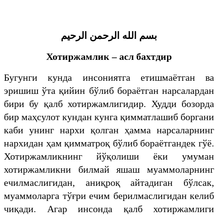
بسم الله الرحمن الرحيم
Хотиржамлик – асл бахтдир
Бугунги кунда инсониятга етишмаётган ва
эришиш ўта қийин бўлиб бораётган нарсалардан
бири бу қалб хотиржамлигидир. Худди бозорда
бир маҳсулот кундан кунга қимматлашиб боргани
каби унинг нархи қолган ҳамма нарсаларнинг
нархидан ҳам қимматроқ бўлиб бораётгандек гўё.
Хотиржамликнинг йўқолиши ёки умуман
хотиржамликни билмай яшаш муаммоларнинг
ечилмаслигидан, аниқроқ айтадиган бўлсак,
муаммоларга тўғри ечим берилмаслигидан келиб
чиқади. Агар инсонда қалб хотиржамлиги