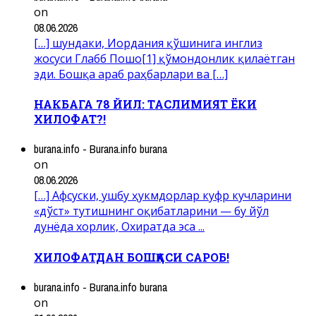
on
08.06.2026
[…] шундаки, Иордания қўшинига инглиз
жосуси Глабб Пошо[1] қўмондонлик қилаётган
эди. Бошқа араб раҳбарлари ва […]
НАКБАГА 78 ЙИЛ: ТАСЛИМИЯТ ЁКИ
ХИЛОФАТ?!
burana.info - Burana.info burana
on
08.06.2026
[…] Афсуски, ушбу ҳукмдорлар куфр кучларини
«дўст» тутишнинг оқибатларини — бу йўл
дунёда хорлик, Охиратда эса ...
ХИЛОФАТДАН БОШҚАСИ САРОБ!
burana.info - Burana.info burana
on