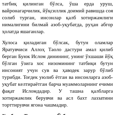
татбиқ қилинган бўлса, ўша ерда уруш,
вайронагарчилик, йўқсиллик доимий равишда соя
солиб турган, инсонлар қалб хотиржамлиги
нималигини билмай азоб-уқубатда, руҳан абгор
ҳолатда яшаганлар.
Хулоса қиладиган бўлсак, бутун оламлар
Яратувчиси Аллоҳ Таоло дастури амал қилиб
берган Буюк Ислом динининг, унинг ўхшаши йўқ
бўлган ўзига хос низомининг татбиқи бутун
инсоният учун сув ва ҳаводек зарур бўлиб
турибди. Тоғдек уюлиб ётган ва инсонларга азоб-
уқубат келтираётган барча муаммоларнинг ечими
фақат Исломдадир. У ташна қалбларга
хотиржамлик берувчи ва асл бахт лаззатини
торттирувчи ягона чашмадир.