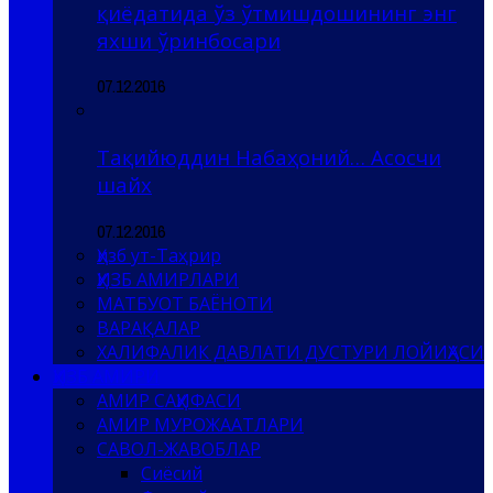
қиёдатида ўз ўтмишдошининг энг
яхши ўринбосари
07.12.2016
Тақийюддин Набаҳоний… Асосчи
шайх
07.12.2016
Ҳизб ут-Таҳрир
ҲИЗБ АМИРЛАРИ
МАТБУОТ БАЁНОТИ
ВАРАҚАЛАР
ХАЛИФАЛИК ДАВЛАТИ ДУСТУРИ ЛОЙИҲАСИ
ҲИЗБ АМИРИ
АМИР САҲИФАСИ
АМИР МУРОЖААТЛАРИ
САВОЛ-ЖАВОБЛАР
Сиёсий