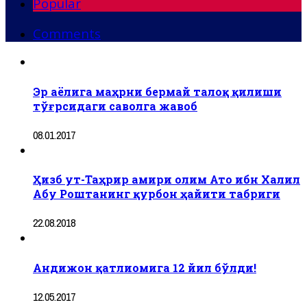
Popular
Comments
Эр аёлига маҳрни бермай талоқ қилиши
тўғрсидаги саволга жавоб
08.01.2017
Ҳизб ут-Таҳрир амири олим Ато ибн Халил
Абу Роштанинг қурбон ҳайити табриги
22.08.2018
Андижон қатлиомига 12 йил бўлди!
12.05.2017