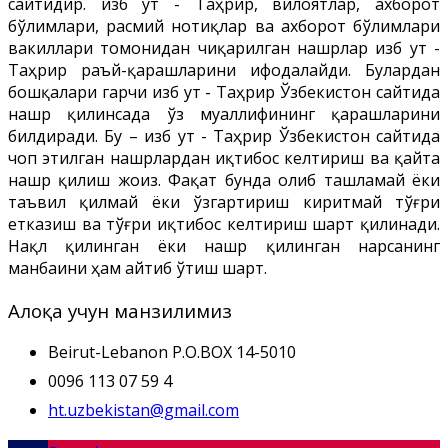
сайтидир. Ҳизб ут - Таҳрир, вилоятлар, ахборот
бўлимлари, расмий нотиқлар ва ахборот бўлимлари
вакиллари томонидан чиқарилган нашрлар Ҳизб ут -
Таҳрир раъй-қарашларини ифодалайди. Булардан
бошқалари гарчи Ҳизб ут - Таҳрир Ўзбекистон сайтида
нашр қилинсада ўз муаллифининг қарашларини
билдиради. Бу – Ҳизб ут - Таҳрир Ўзбекистон сайтида
чоп этилган нашрлардан иқтибос келтириш ва қайта
нашр қилиш жоиз. Фақат бунда олиб ташламай ёки
таъвил қилмай ёки ўзгартириш киритмай тўғри
етказиш ва тўғри иқтибос келтириш шарт қилинади.
Нақл қилинган ёки нашр қилинган нарсанинг
манбаини ҳам айтиб ўтиш шарт.
Алоқа учун манзилимиз
Beirut-Lebanon P.O.BOX 14-5010
0096 113 07 59 4
ht.uzbekistan@gmail.com