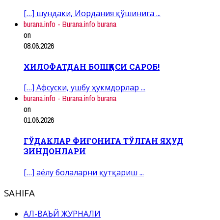
[…] шундаки, Иордания қўшинига ...
burana.info - Burana.info burana
on
08.06.2026
ХИЛОФАТДАН БОШҚАСИ САРОБ!
[…] Афсуски, ушбу ҳукмдорлар ...
burana.info - Burana.info burana
on
01.06.2026
ГЎДАКЛАР ФИҒОНИГА ТЎЛГАН ЯҲУД
ЗИНДОНЛАРИ
[…] аёлу болаларни қутқариш ...
SAHIFA
АЛ-ВАЪЙ ЖУРНАЛИ