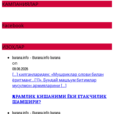
КАМПАНИЯЛАР
Facebook
ИЗОҲЛАР
burana.info - Burana.info burana
on
09.06.2026
[…] қилганларидек: «Мушриклар олови билан
ёритманг…[1]». Бундай машъум битимлар
мусулмон армияларини […]
ҚАРАМЛИК КИШАНИМИ ЁКИ ЕТАКЧИЛИК
ШАМШИРИ?
burana.info - Burana.info burana