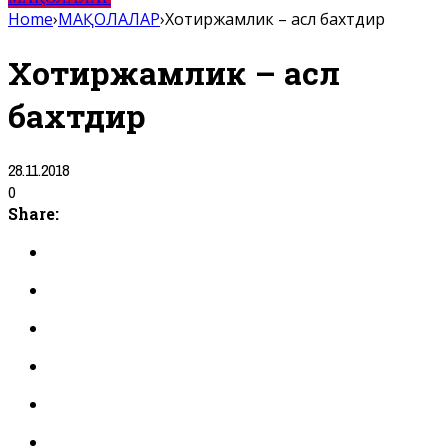
Home
›
МАҚОЛАЛАР
›
Хотиржамлик – асл бахтдир
Хотиржамлик – асл
бахтдир
28.11.2018
0
Share: