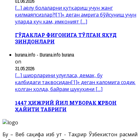
01.06.2026
[…] аёлу болаларни қутқариш учун жанг
қилмаяпсизлар?![1]» деган амрига бўйсуниш учун
уларда куч ҳам, имконият […]
ГЎДАКЛАР ФИҒОНИГА ТЎЛГАН ЯҲУД
ЗИНДОНЛАРИ
burana.info - Burana.info burana
on
31.05.2026
[…] шиорларини улуғласа, демак, бу
қалбидаги тақвосидан[1]» деган каломига содиқ
қолган ҳолда, байрам шукуҳини […]
1447 ҲИЖРИЙ ЙИЛ МУБОРАК ҚУРБОН
ҲАЙИТИ ТАБРИГИ
Бу – Веб саҳифа Ҳизб ут - Таҳрир Ўзбекистон расмий