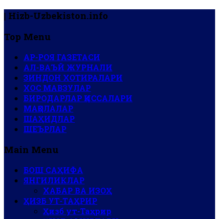
| Hizb-Uzbekiston.info
Top Menu
АР-РОЯ ГАЗЕТАСИ
АЛ-ВАЪЙ ЖУРНАЛИ
ЗИНДОН ХОТИРАЛАРИ
ХОС МАВЗУЛАР
БИРОДАРЛАР ҚИССАЛАРИ
МАҚОЛАЛАР
ШАҲИДЛАР
ШЕЪРЛАР
Main Menu
БОШ САҲИФА
ЯНГИЛИКЛАР
ХАБАР ВА ИЗОҲ
ҲИЗБ УТ-ТАҲРИР
Ҳизб ут-Таҳрир