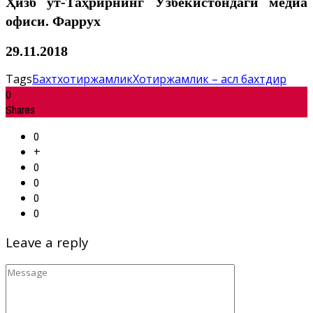
Ҳизб ут-Таҳрирнинг Ўзбекистондаги медиа
офиси. Фаррух
29.11.2018
Tags
Бахт
хотиржамлик
Хотиржамлик – асл бахтдир
0
Shares
0
+
0
0
0
0
Leave a reply