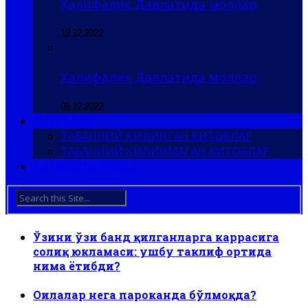
Халифалик Давлатида моллар
12.12.2022
Халифалик Давлатида моллар
06.12.2022
КИТОБЛАР
ТАБАННИЙ ҚИЛИНГАН КИТОБЛАР
ТАБАННИЙ ҚИЛИНМАГАН КИТОБЛАР
БИЗ БИЛАН АЛОҚА
Ўзини ўзи банд қилганларга каррасига
солиқ юкламаси: ушбу таклиф ортида
нима ётибди?
Оилалар нега пароканда бўлмоқда?