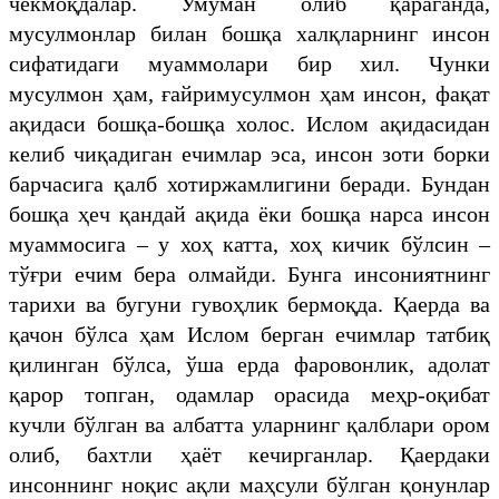
чекмоқдалар. Умуман олиб қараганда,
мусулмонлар билан бошқа халқларнинг инсон
сифатидаги муаммолари бир хил. Чунки
мусулмон ҳам, ғайримусулмон ҳам инсон, фақат
ақидаси бошқа-бошқа холос. Ислом ақидасидан
келиб чиқадиган ечимлар эса, инсон зоти борки
барчасига қалб хотиржамлигини беради. Бундан
бошқа ҳеч қандай ақида ёки бошқа нарса инсон
муаммосига – у хоҳ катта, хоҳ кичик бўлсин –
тўғри ечим бера олмайди. Бунга инсониятнинг
тарихи ва бугуни гувоҳлик бермоқда. Қаерда ва
қачон бўлса ҳам Ислом берган ечимлар татбиқ
қилинган бўлса, ўша ерда фаровонлик, адолат
қарор топган, одамлар орасида меҳр-оқибат
кучли бўлган ва албатта уларнинг қалблари ором
олиб, бахтли ҳаёт кечирганлар. Қаердаки
инсоннинг ноқис ақли маҳсули бўлган қонунлар