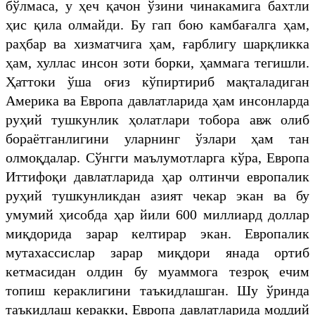
бўлмаса, у ҳеч қачон ўзини чинакамига бахтли
ҳис қила олмайди. Бу гап бою камбағалга ҳам,
раҳбар ва хизматчига ҳам, ғарблигу шарқликка
ҳам, хуллас инсон зоти борки, ҳаммага тегишли.
Ҳаттоки ўша оғиз кўпиртириб мақталадиган
Америка ва Европа давлатларида ҳам инсонларда
руҳий тушкунлик ҳолатлари тобора авж олиб
бораётганлигини уларнинг ўзлари ҳам тан
олмоқдалар. Сўнгги маълумотларга кўра, Европа
Иттифоқи давлатларида ҳар олтинчи европалик
руҳий тушкунликдан азият чекар экан ва бу
умумий ҳисобда ҳар йили 600 миллиард доллар
миқдорида зарар келтирар экан. Европалик
мутахассислар зарар миқдори янада ортиб
кетмасидан олдин бу муаммога тезроқ ечим
топиш кераклигини таъкидлашган. Шу ўринда
таъкидлаш керакки, Европа давлатларида моддий