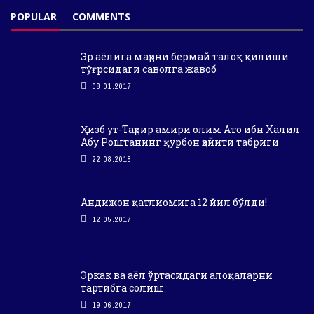
POPULAR
COMMENTS
Эр аёлига маҳрни бермай талоқ қилиши
тўғрсидаги саволга жавоб
08.01.2017
Ҳизб ут-Таҳрир амири олим Ато ибн Халил
Абу Роштанинг қурбон ҳайити табриги
22.08.2018
Андижон қатлиомига 12 йил бўлди!
12.05.2017
Эркак ва аёл ўртасидаги алоқаларни
тартибга солиш
19.06.2017