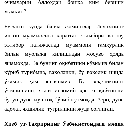
ечимларни Аллоҳдан бошқа ким бериши
мумкин?
Бугунги кунда барча жамиятлар Исломнинг
инсон муаммосига қаратган эътибори ва шу
эътибор натижасида муаммони ғамхўрлик
билан муолажа қилишидан мосуво ҳолда
яшамоқда. Ва бунинг оқибатини кўзимиз билан
кўриб турибмиз, ваҳоланки, бу воқелик ичида
ўзимиз ҳам яшаяпмиз. Бу воқеликнинг
ўзгаришини, яъни исломий ҳаётга қайтишни
бутун дунё муштоқ бўлиб кутмоқда. Зеро, дунё
адолат, яхшилик, тўғриликни жуда соғинган.
Ҳизб ут-Таҳрирнинг Ўзбекистондаги медиа