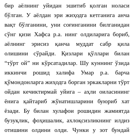
бир аёлнинг уйидан эшитиб қолган ноласи
бўлган. У аёлдан эри жиҳодга кетганига анча
вақт бўлганини, уни соғинганини билганидан
сўнг қизи Хафса р.а. нинг олдиларига бориб,
аёлнинг эрисиз қанча муддат сабр қила
олишини сўрайди. Қизлари қўллари билан
“тўрт ой” ни кўрсатадилар. Шу куннинг ўзида
иккинчи рошид халифа Умар р.а. барча
қўмондонларга жиҳодга борган эркакларни тўрт
ойдан кечиктирмай уйига – аҳли оиласининг
ёнига қайтариб жўнатишларини буюриб хат
ёзади. Бу билан хулафои рошидин жамиятда
бузуқлик, фоҳишалик, ахлоқсизликнинг илдиз
отишини олдини олди. Чунки у зот бундай