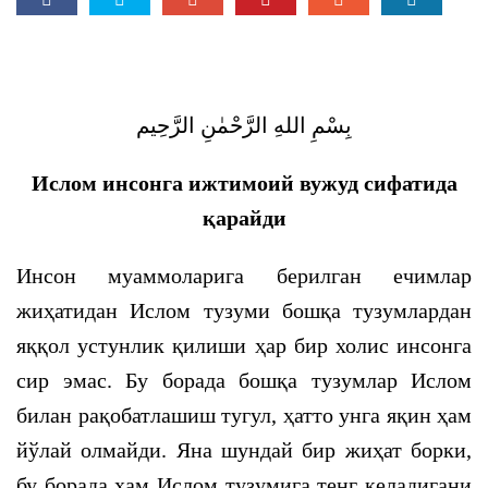
بِسْمِ اللهِ الرَّحْمٰنِ الرَّحِيم
Ислом инсонга ижтимоий вужуд сифатида
қарайди
Инсон муаммоларига берилган ечимлар
жиҳатидан Ислом тузуми бошқа тузумлардан
яққол устунлик қилиши ҳар бир холис инсонга
сир эмас. Бу борада бошқа тузумлар Ислом
билан рақобатлашиш тугул, ҳатто унга яқин ҳам
йўлай олмайди. Яна шундай бир жиҳат борки,
бу борада ҳам Ислом тузумига тенг келадигани