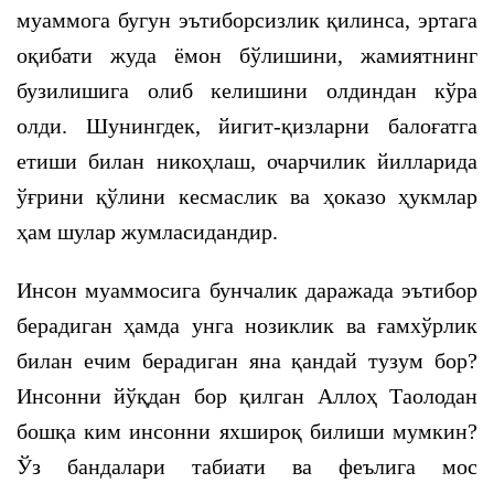
муаммога бугун эътиборсизлик қилинса, эртага
оқибати жуда ёмон бўлишини, жамиятнинг
бузилишига олиб келишини олдиндан кўра
олди. Шунингдек, йигит-қизларни балоғатга
етиши билан никоҳлаш, очарчилик йилларида
ўғрини қўлини кесмаслик ва ҳоказо ҳукмлар
ҳам шулар жумласидандир.
Инсон муаммосига бунчалик даражада эътибор
берадиган ҳамда унга нозиклик ва ғамхўрлик
билан ечим берадиган яна қандай тузум бор?
Инсонни йўқдан бор қилган Аллоҳ Таолодан
бошқа ким инсонни яхшироқ билиши мумкин?
Ўз бандалари табиати ва феълига мос