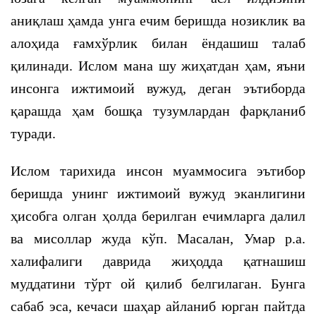
аниқлаш ҳамда унга ечим беришда нозиклик ва
алоҳида ғамхўрлик билан ёндашиш талаб
қилинади. Ислом мана шу жиҳатдан ҳам, яъни
инсонга ижтимоий вужуд, деган эътиборда
қарашда ҳам бошқа тузумлардан фарқланиб
туради.
Ислом тарихида инсон муаммосига эътибор
беришда унинг ижтимоий вужуд эканлигини
ҳисобга олган ҳолда берилган ечимларга далил
ва мисоллар жуда кўп. Масалан, Умар р.а.
халифалиги даврида жиҳодда қатнашиш
муддатини тўрт ой қилиб белгилаган. Бунга
сабаб эса, кечаси шаҳар айланиб юрган пайтда