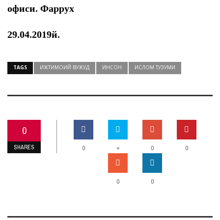
офиси. Фаррух
29.04.2019й.
TAGS
ИЖТИМОИЙ ВУЖУД
ИНСОН
ИСЛОМ ТУЗУМИ
0
SHARES
+
0
0
0
0
0