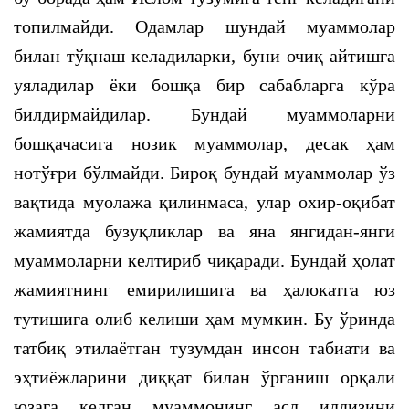
топилмайди. Одамлар шундай муаммолар
билан тўқнаш келадиларки, буни очиқ айтишга
уяладилар ёки бошқа бир сабабларга кўра
билдирмайдилар. Бундай муаммоларни
бошқачасига нозик муаммолар, десак ҳам
нотўғри бўлмайди. Бироқ бундай муаммолар ўз
вақтида муолажа қилинмаса, улар охир-оқибат
жамиятда бузуқликлар ва яна янгидан-янги
муаммоларни келтириб чиқаради. Бундай ҳолат
жамиятнинг емирилишига ва ҳалокатга юз
тутишига олиб келиши ҳам мумкин. Бу ўринда
татбиқ этилаётган тузумдан инсон табиати ва
эҳтиёжларини диққат билан ўрганиш орқали
юзага келган муаммонинг асл илдизини