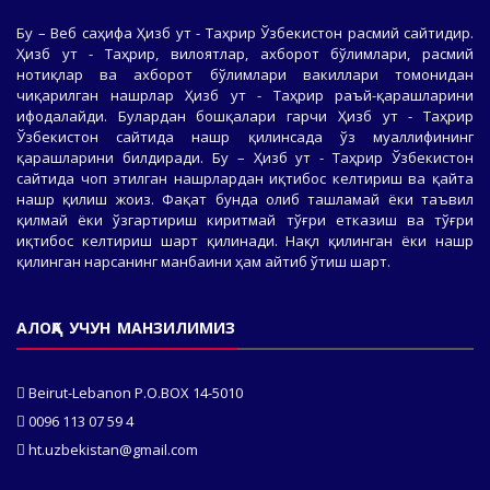
Бу – Веб саҳифа Ҳизб ут - Таҳрир Ўзбекистон расмий сайтидир.
Ҳизб ут - Таҳрир, вилоятлар, ахборот бўлимлари, расмий
нотиқлар ва ахборот бўлимлари вакиллари томонидан
чиқарилган нашрлар Ҳизб ут - Таҳрир раъй-қарашларини
ифодалайди. Булардан бошқалари гарчи Ҳизб ут - Таҳрир
Ўзбекистон сайтида нашр қилинсада ўз муаллифининг
қарашларини билдиради. Бу – Ҳизб ут - Таҳрир Ўзбекистон
сайтида чоп этилган нашрлардан иқтибос келтириш ва қайта
нашр қилиш жоиз. Фақат бунда олиб ташламай ёки таъвил
қилмай ёки ўзгартириш киритмай тўғри етказиш ва тўғри
иқтибос келтириш шарт қилинади. Нақл қилинган ёки нашр
қилинган нарсанинг манбаини ҳам айтиб ўтиш шарт.
АЛОҚА УЧУН МАНЗИЛИМИЗ
Beirut-Lebanon P.O.BOX 14-5010
0096 113 07 59 4
ht.uzbekistan@gmail.com