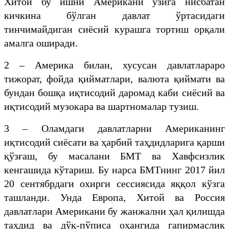
Хитой бу ишни Американи ўзига нисбатан
кичкина бўлган давлат ўртасидаги
тинчимайдиган сиёсий курашга тортиш орқали
амалга оширади.
2 – Америка билан, хусусан давлатлараро
тижорат, фойда қийматлари, валюта қиймати ва
бундан бошқа иқтисодий даромад каби сиёсий ва
иқтисодий музокара ва шартномалар тузиш.
3 – Оламдаги давлатларни Американинг
иқтисодий сиёсати ва ҳарбий таҳдидларига қарши
қўзғаш, бу масалани БМТ ва Хавфсизлик
кенгашида кўтариш. Бу нарса БМТнинг 2017 йил
20 сентябрдаги охирги сессиясида яққол кўзга
ташланди. Унда Европа, Хитой ва Россия
давлатлари Американи бу жанжални ҳал қилишда
таҳдид ва дўқ-пўписа оҳангида гапирмаслик