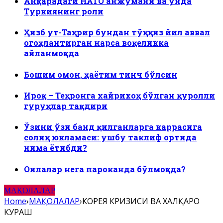
Анқарадаги НАТО анжумани ва унда
Туркиянинг роли
Ҳизб ут-Таҳрир бундан тўққиз йил аввал
огоҳлантирган нарса воқеликка
айланмоқда
Бошим омон, ҳаётим тинч бўлсин
Ироқ – Теҳронга хайрихоҳ бўлган қуролли
гуруҳлар тақдири
Ўзини ўзи банд қилганларга каррасига
солиқ юкламаси: ушбу таклиф ортида
нима ётибди?
Оилалар нега пароканда бўлмоқда?
МАҚОЛАЛАР
Home
›
МАҚОЛАЛАР
›
КОРЕЯ КРИЗИСИ ВА ХАЛҚАРО
КУРАШ