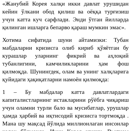
«Жанубий Корея халқи икки давлат урушидан
кейин ўлкани обод қилиш ва оёққа турғизиш
учун катта куч сарфлади. Энди ўтган йилларда
қилинган ишларга бепарво қараш мумкин эмас».
Хотима сифатида шуни айтамизки: Тубан
мабдаларни кризисга олиб кириб қўяётган бу
курашлар уларнинг фикрий ва аҳлоқий
тубанлигини, камчиликларини ҳам фош
қилмоқда. Шунингдек, олам ва унинг халқларига
қуйидаги ҳақиқатларни намоён қилмоқда:
1 – Бу мабдалар катта давлатлардаги
капиталистларнинг истакларини рўёбга чиқариш
учун оламни турли бало ва мусибатлар, урушлар
ҳамда ҳарбий ва иқтисодий кризисга тортмоқда .
Мана шу мақсад йўлида миллионлаган инсонлар