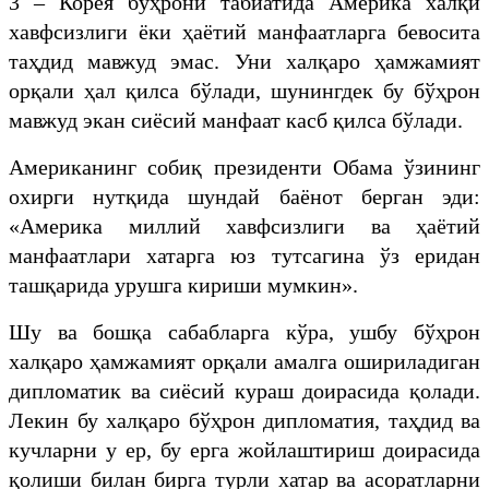
3 – Корея бўҳрони табиатида Америка халқи
хавфсизлиги ёки ҳаётий манфаатларга бевосита
таҳдид мавжуд эмас. Уни халқаро ҳамжамият
орқали ҳал қилса бўлади, шунингдек бу бўҳрон
мавжуд экан сиёсий манфаат касб қилса бўлади.
Американинг собиқ президенти Обама ўзининг
охирги нутқида шундай баёнот берган эди:
«Америка миллий хавфсизлиги ва ҳаётий
манфаатлари хатарга юз тутсагина ўз еридан
ташқарида урушга кириши мумкин».
Шу ва бошқа сабабларга кўра, ушбу бўҳрон
халқаро ҳамжамият орқали амалга ошириладиган
дипломатик ва сиёсий кураш доирасида қолади.
Лекин бу халқаро бўҳрон дипломатия, таҳдид ва
кучларни у ер, бу ерга жойлаштириш доирасида
қолиши билан бирга турли хатар ва асоратларни