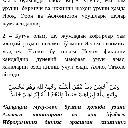
ҳалок бўлмоқда. Икки Корея уруши, Вьетнам
уруши, биринчи ва иккинчи жаҳон уруши ҳамда
Ироқ, Эрон ва Афғонистон урушлари шулар
жумласидандир.
2 – Бутун олам, шу жумладан кофирлар ҳам
илоҳий раҳмат низоми бўлмиш Ислом низомига
муҳтож. Чунки бу низом Ислом фикрини
қандайдир дунёвий манфаат учун эмас,
халқларни озод қилиш учун ёяди. Аллоҳ Таъоло
айтади:
وَمَنْ أَحْسَنُ دِيناً مِّمَّنْ أَسْلَمَ وَجْهَهُ لله وَهُوَ مُحْسِنٌ
واتَّبَعَ مِلَّةَ إِبْرَاهِيمَ حَنِيفاً وَاتَّخَذَ اللّهُ إِبْرَاهِيمَ خَلِيلاً
“Ҳақиқий мусулмон бўлган ҳолида ўзини
Аллоҳга топширган ва ҳақ йўлдаги
Иброҳимнинг динига эргашган кишининг