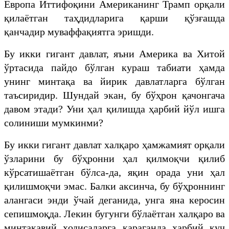
Европа Иттифоқини Американинг Трамп орқали
қилаётган таҳдидларига қарши қўзғашда
қанчадир муваффақиятга эришди.
Бу икки гигант давлат, яъни Америка ва Хитой
ўртасида пайдо бўлган кураш табиати ҳамда
унинг минтақа ва йирик давлатларга бўлган
таъсиридир. Шундай экан, бу бўҳрон қачонгача
давом этади? Уни ҳал қилишда ҳарбий йўл ишга
солиниши мумкинми?
Бу икки гигант давлат халқаро ҳамжамият орқали
ўзларини бу бўҳронни ҳал қилмоқчи қилиб
кўрсатишаётган бўлса-да, яқин орада уни ҳал
қилишмоқчи эмас. Балки аксинча, бу бўҳроннинг
алангаси энди ўчай деганида, унга яна керосин
сепишмоқда. Лекин бугунги бўлаётган халқаро ва
минтақавий ҳодисаларга қараганда ҳарбий куч