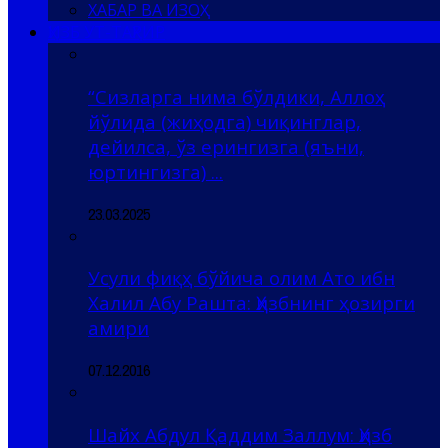
ХАБАР ВА ИЗОҲ
ҲИЗБ УТ-ТАҲРИР
“Сизларга нима бўлдики, Аллоҳ
йўлида (жиҳодга) чиқинглар,
дейилса, ўз ерингизга (яъни,
юртингизга) ...
23.03.2025
Усули фиқҳ бўйича олим Ато ибн
Халил Абу Рашта: Ҳизбнинг ҳозирги
амири
07.12.2016
Шайх Абдул Қаддим Заллум: Ҳизб