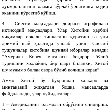
ҳукмронлигини оламга зўрлаб ўрнатишга қодир
эканини кўрсатиб қўйиш.
4 – Сиёсий мақсадлари доираси атрофидаги
иқтисодий мақсадлари. Улар Хитойни ҳарбий
чиқимлар орқали тинкасини қуритиш ва уни
доимий шай ҳолатида ушлаб туриш. Сиёсий
тушунчалар китобида шундай иборалар келади:
“Америка Корея масаласи беқарор бўлиб
туришини хоҳлайди, бир шарт биланки, Хитой
шу муаммо билан овора бўлиб қолиши керак”.
Аммо Хитой бу бўҳрондан халқаро ва
минтақавий жиҳатдан бошқа мақсадларда
фойдаланади, улар қуйидагилар:
1 – Американинг оламдаги обрўсини синдириш.