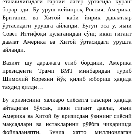
етакчилигидаги ғарбий лагер ўртасида кураш
борар эди. Бу уруш кейинроқ Россия, Америка,
Британия ва Хитой каби йирик давлатлар
ўртасидаги урушга айланди. Бугун эса у, яъни
Совет Иттифоқи қулаганидан сўнг, икки гигант
давлат Америка ва Хитой ўртасидаги урушга
айланди.
Вазият шу даражага етиб бордики, Америка
президенти Трамп БМТ минбаридан туриб
Шимолий Кореяни йўқ қилиб юбориш ҳақида
таҳдид қилди…
Бу кризиснинг халқаро сиёсатга таъсири ҳақида
айтадиган бўлсак, икки гигант давлат, яъни
Америка ва Хитой бу кризисдан ўзининг сиёсий
мақсадлари ва истакларини рўёбга чиқаришда
фойдаланяпти. Бунда хатто миллионлаган