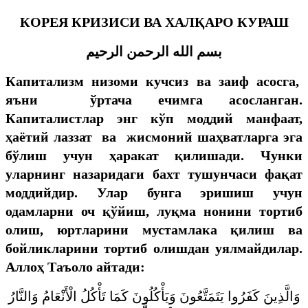
КОРЕЯ
КРИЗИСИ ВА ХАЛҚАРО КУРАШ
بسم الله الرحمن الرحيم
Капитализм низоми кучсиз ва заиф асосга,
яъни ўртача ечимга асосланган.
Капиталистлар энг кўп моддий манфаат,
ҳаётий лаззат ва жисмоний шаҳватларга эга
бўлиш учун ҳаракат қилишади. Чунки
уларнинг назаридаги бахт тушунчаси фақат
моддийдир. Улар бунга эришиш учун
одамларни оч қўйиш, луқма нонини тортиб
олиш, юртларини мустамлака қилиш ва
бойликларини тортиб олишдан уялмайдилар.
Аллоҳ Таъоло айтади:
وَالَّذِينَ كَفَرُوا يَتَمَتَّعُونَ وَيَأْكُلُونَ كَمَا تَأْكُلُ الْأَنْعَامُ وَالنَّارُ