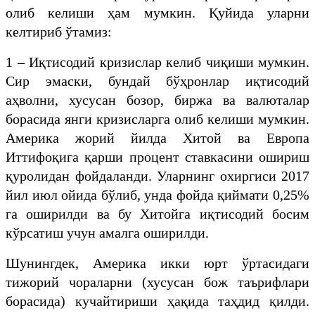
олиб келиши ҳам мумкин. Қуйида уларни
келтириб ўтамиз:
1 – Иқтисодий кризислар келиб чиқиши мумкин.
Сир эмаски, бундай бўҳронлар иқтисодий
аҳволни, хусусан бозор, биржа ва валюталар
борасида янги кризисларга олиб келиши мумкин.
Америка жорий йилда Хитой ва Европа
Иттифоқига қарши процент ставкасини ошириш
қуролидан фойдаланди. Уларнинг охиргиси 2017
йил июл ойида бўлиб, унда фойда қиймати 0,25%
га оширилди ва бу Хитойга иқтисодий босим
кўрсатиш учун амалга оширилди.
Шунингдек, Америка икки юрт ўртасидаги
тижорий чораларни (хусусан бож таърифлари
борасида) кучайтириши ҳақида таҳдид қилди.