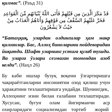
қилмас”.
(Раъд 31)
قَدْ مَكَرَ الَّذِينَ مِن قَبْلِهِمْ فَأَتَى اللّهُ بُنْيَانَهُم مِّنَ الْقَوَاعِدِ
فَخَرَّ عَلَيْهِمُ السَّقْفُ مِن فَوْقِهِمْ وَأَتَاهُمُ الْعَذَابُ مِنْ
حَيْثُ لاَ يَشْعُرُونَ
“Батаҳқиқ, улардан олдингилар ҳам макр
қилганлар. Бас, Аллоҳ биноларини пойдеворидан
йиқитди. Шифт уларнинг устига қулаб тушди.
Ва уларга ўзлари сезмаган томондан азоб
келди”.
(Наҳл 26)
Бу каби ишлар бузуқ воқени ўзгартиришга
чақираётганларни инсониятни озод қилиш учун
ҳаракатини тезлаштиришга ундайди. Шунингдек,
Аллоҳнинг изни билан ғалабани тезлаштиради.
Хусусан, бугун олам йигирманчи аср
охирларидаги социализмдан тортиб жорий