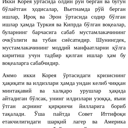
Икки Корея ўртасида олдин рўй берган ва бугун
бўлаётган ҳодисалар, Вьетнамда рўй берган
ишлар, Ироқ ва Эрон ўртасида содир бўлган
ишлар ҳамда Туркия ва Кипрда бўлган воқеалар,
буларнинг барчасига сабаб мустамлакачининг
очкўзлиги ва тубан сиёсатидир. Шунингдек,
мустамлакачининг моддий манфаатларни қўлга
киритиш учун тадбир қилган ишлар ҳам бу
воқеаларга сабабчидир.
Аммо икки Корея ўртасидаги кризиснинг
ҳақиқати ва илдизлари ҳамда ундан келиб чиққан
минтақавий ва халқаро урушлар ҳақида
айтадиган бўлсак, унинг илдизлари узоққа, яъни
ўтган асрнинг қирқинчи йилларига бориб
тақалади. Ўша пайтда Совет Иттифоқи
етакчилигидаги шарқий лагер ва Америка