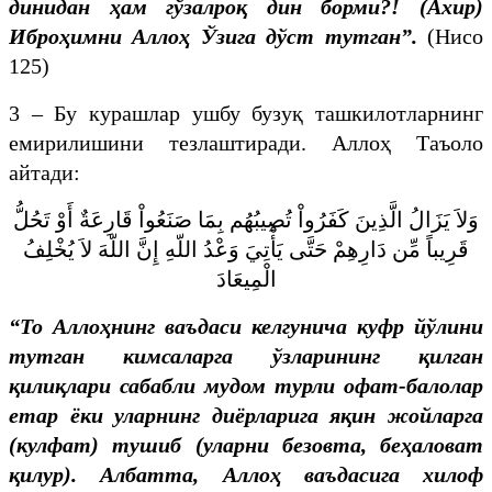
динидан ҳам гўзалроқ дин борми?! (Ахир)
Иброҳимни Аллоҳ Ўзига дўст тутган”.
(Нисо
125)
3 – Бу курашлар ушбу бузуқ ташкилотларнинг
емирилишини тезлаштиради. Аллоҳ Таъоло
айтади:
وَلاَ يَزَالُ الَّذِينَ كَفَرُواْ تُصِيبُهُم بِمَا صَنَعُواْ قَارِعَةٌ أَوْ تَحُلُّ
قَرِيباً مِّن دَارِهِمْ حَتَّى يَأْتِيَ وَعْدُ اللّهِ إِنَّ اللّهَ لاَ يُخْلِفُ
الْمِيعَادَ
“То Аллоҳнинг ваъдаси келгунича куфр йўлини
тутган кимсаларга ўзларининг қилган
қилиқлари сабабли мудом турли офат-балолар
етар ёки уларнинг диёрларига яқин жойларга
(кулфат) тушиб (уларни безовта, беҳаловат
қилур). Албатта, Аллоҳ ваъдасига хилоф