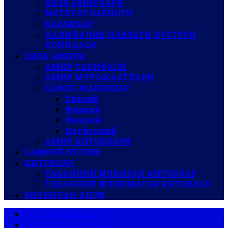
ҲИЗБ АМИРЛАРИ
МАТБУОТ БАЁНОТИ
ВАРАҚАЛАР
ХАЛИФАЛИК ДАВЛАТИ ДУСТУРИ
ЛОЙИҲАСИ
ҲИЗБ АМИРИ
АМИР САҲИФАСИ
АМИР МУРОЖААТЛАРИ
САВОЛ-ЖАВОБЛАР
Сиёсий
Фиқҳий
Фикрий
Иқтисодий
АМИР КИТОБЛАРИ
САҚОФИЙ БЎЛИМ
КИТОБЛАР
ТАБАННИЙ ҚИЛИНГАН КИТОБЛАР
ТАБАННИЙ ҚИЛИНМАГАН КИТОБЛАР
БИЗ БИЛАН АЛОҚА
АР-РОЯ ГАЗЕТАСИ
АЛ-ВАЪЙ ЖУРНАЛИ