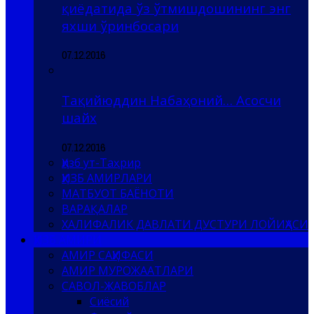
қиёдатида ўз ўтмишдошининг энг
яхши ўринбосари
07.12.2016
Тақийюддин Набаҳоний… Асосчи
шайх
07.12.2016
Ҳизб ут-Таҳрир
ҲИЗБ АМИРЛАРИ
МАТБУОТ БАЁНОТИ
ВАРАҚАЛАР
ХАЛИФАЛИК ДАВЛАТИ ДУСТУРИ ЛОЙИҲАСИ
ҲИЗБ АМИРИ
АМИР САҲИФАСИ
АМИР МУРОЖААТЛАРИ
САВОЛ-ЖАВОБЛАР
Сиёсий