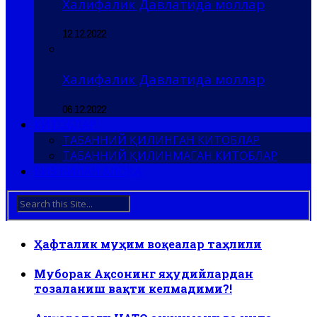
Халифалик Давлатида моллар
12.12.2022
Халифалик Давлатида моллар
06.12.2022
КИТОБЛАР
ТАБАННИЙ ҚИЛИНГАН КИТОБЛАР
ТАБАННИЙ ҚИЛИНМАГАН КИТОБЛАР
БИЗ БИЛАН АЛОҚА
Ҳафталик муҳим воқеалар таҳлили
Муборак Ақсонинг яҳудийлардан
тозаланиш вақти келмадими?!