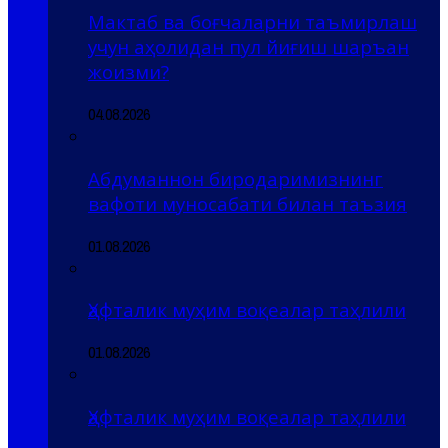
Мактаб ва боғчаларни таъмирлаш
учун аҳолидан пул йиғиш шаръан
жоизми?
04.08.2026
Абдуманнон биродаримизнинг
вафоти муносабати билан таъзия
01.08.2026
Ҳафталик муҳим воқеалар таҳлили
01.08.2026
Ҳафталик муҳим воқеалар таҳлили