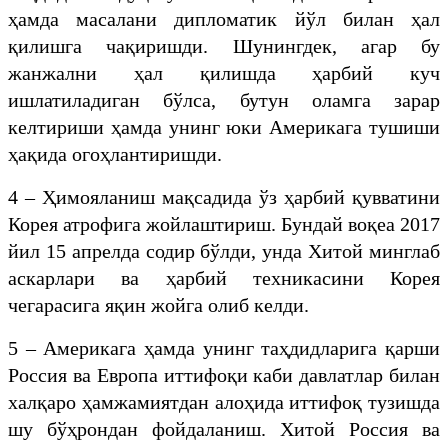
ҳамда масалани дипломатик йўл билан ҳал
қилишга чақиришди. Шунингдек, агар бу
жанжални ҳал қилишда ҳарбий куч
ишлатиладиган бўлса, бутун оламга зарар
келтириши ҳамда унинг юки Америкага тушиши
ҳақида огоҳлантиришди.
4 – Ҳимояланиш мақсадида ўз ҳарбий қувватини
Корея атрофига жойлаштириш. Бундай воқеа 2017
йил 15 апрелда содир бўлди, унда Хитой минглаб
аскарлари ва ҳарбий техникасини Корея
чегарасига яқин жойга олиб келди.
5 – Америкага ҳамда унинг таҳдидларига қарши
Россия ва Европа иттифоқи каби давлатлар билан
халқаро ҳамжамиятдан алоҳида иттифоқ тузишда
шу бўҳрондан фойдаланиш. Хитой Россия ва