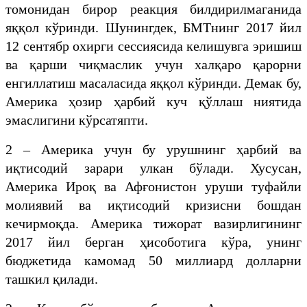
томонидан бирор реакция билдирилмаганида
яққол кўринди. Шунингдек, БМТнинг 2017 йил
12 сентябр охирги сессиясида келишувга эришиш
ва қарши чиқмаслик учун халқаро қарорни
енгиллатиш масаласида яққол кўринди. Демак бу,
Америка ҳозир ҳарбий куч қўллаш ниятида
эмаслигини кўрсатяпти.
2 – Америка учун бу урушнинг ҳарбий ва
иқтисодий зарари улкан бўлади. Хусусан,
Америка Ироқ ва Афғонистон уруши туфайли
молиявий ва иқтисодий кризисни бошдан
кечирмоқда. Америка тижорат вазирлигининг
2017 йил берган ҳисоботига кўра, унинг
бюджетида камомад 50 миллиард долларни
ташкил қилади.