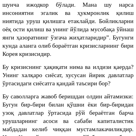
шунча ижодкор бўлади. Мана шу нарса
инсониятни эгалик ва ҳукмронлик қилиш
ниятида уруш қилишга етаклайди. Бойликларни
оёқ ости қилиш ва унинг йўлида мусобақа ўйнаш
янги ҳазоратнинг ўзгача жиҳатларидир”. Бугунги
кунда аланга олиб бораётган кризисларнинг бири
Корея кризисидир.
Бу кризиснинг ҳақиқати нима ва илдизи қаерда?
Унинг халқаро сиёсат, хусусан йирик давлатлар
ўртасидаги сиёсатга қандай таъсири бор?
Бу саволларга жавоб беришдан олдин айтамизки:
Бугун бир-бири билан қўшни ёки бир-биридан
узоқ давлатлар ўртасида рўй бераётган барча
урушларнинг асоси ва сабаби капиталистик
мабдадан келиб чиққан мустамлакачиликдир.