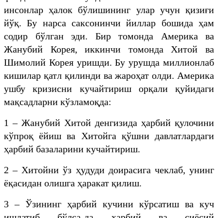
инсонлар ҳалок бўлишининг улар учун қизиғи
йўқ. Бу нарса саксонинчи йиллар бошида ҳам
содир бўлган эди. Бир томонда Америка ва
Жанубий Корея, иккинчи томонда Хитой ва
Шимолий Корея уришди. Бу урушда миллионлаб
кишилар қатл қилинди ва жароҳат олди. Америка
ушбу кризисни кучайтириш орқали қуйидаги
мақсадларни кўзламоқда:
1 – Жанубий Хитой денгизида ҳарбий қулочини
кўпроқ ёйиш ва Хитойга қўшни давлатлардаги
ҳарбий базаларини кучайтириш.
2 – Хитойни ўз ҳудуди доирасига чеклаб, унинг
ёқасидан олишга ҳаракат қилиш.
3 – Ўзининг ҳарбий кучини кўрсатиш ва куч
ишлатиб бўлса-да ҳарбий ва сиёсий