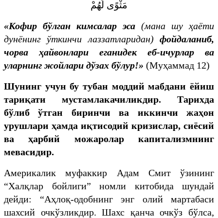
مَثْوًى لَّهُمْ
«Кофир бўлган кимсалар эса
(мана шу ҳаёти
дунёнинг ўткинчи лаззатларидан)
фойдаланиб,
чорва ҳайвонлари еганидек еб-ичурлар ва
уларнинг жойлари дўзах бўлур!»
(Муҳаммад 12)
Шунинг учун бу тубан моддий мабдани ёйиш
тариқати мустамлакачиликдир. Тарихда
бўлиб ўтган биринчи ва иккинчи жаҳон
урушлари ҳамда иқтисодий кризислар, сиёсий
ва ҳарбий можаролар капитализмнинг
мевасидир.
Америкалик муфаккир Адам Смит ўзининг
“Халқлар бойлиги” номли китобида шундай
дейди: “Аҳлоқ-одобнинг энг олий мартабаси
шахсий очкўзликдир. Шахс қанча очкўз бўлса,