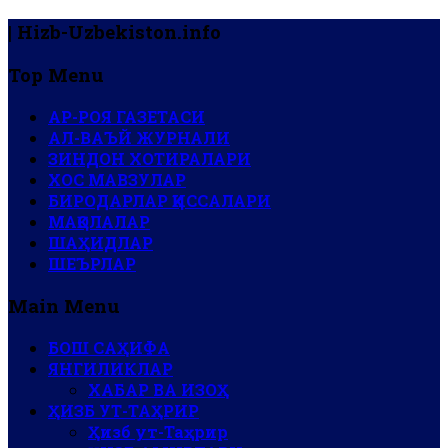
| Hizb-Uzbekiston.info
Top Menu
АР-РОЯ ГАЗЕТАСИ
АЛ-ВАЪЙ ЖУРНАЛИ
ЗИНДОН ХОТИРАЛАРИ
ХОС МАВЗУЛАР
БИРОДАРЛАР ҚИССАЛАРИ
МАҚОЛАЛАР
ШАҲИДЛАР
ШЕЪРЛАР
Main Menu
БОШ САҲИФА
ЯНГИЛИКЛАР
ХАБАР ВА ИЗОҲ
ҲИЗБ УТ-ТАҲРИР
Ҳизб ут-Таҳрир