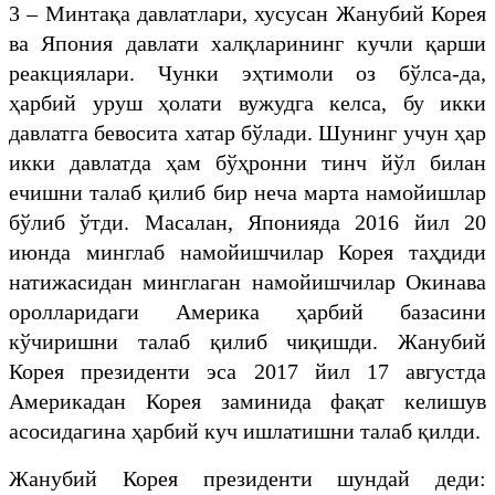
3 – Минтақа давлатлари, хусусан Жанубий Корея
ва Япония давлати халқларининг кучли қарши
реакциялари. Чунки эҳтимоли оз бўлса-да,
ҳарбий уруш ҳолати вужудга келса, бу икки
давлатга бевосита хатар бўлади. Шунинг учун ҳар
икки давлатда ҳам бўҳронни тинч йўл билан
ечишни талаб қилиб бир неча марта намойишлар
бўлиб ўтди. Масалан, Японияда 2016 йил 20
июнда минглаб намойишчилар Корея таҳдиди
натижасидан минглаган намойишчилар Окинава
оролларидаги Америка ҳарбий базасини
кўчиришни талаб қилиб чиқишди. Жанубий
Корея президенти эса 2017 йил 17 августда
Америкадан Корея заминида фақат келишув
асосидагина ҳарбий куч ишлатишни талаб қилди.
Жанубий Корея президенти шундай деди: