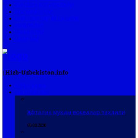
ЗИНДОН ХОТИРАЛАРИ
ХОС МАВЗУЛАР
БИРОДАРЛАР ҚИССАЛАРИ
МАҚОЛАЛАР
ШАҲИДЛАР
ШЕЪРЛАР
| Hizb-Uzbekiston.info
БОШ САҲИФА
ЯНГИЛИКЛАР
Ҳафталик муҳим воқеалар таҳлили
08.08.2026