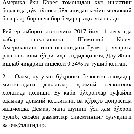
Америка ёки Корея томонидан куч ишлатиш
борасида дўқ-пўписа бўлганидан кейин молиявий
бозорлар бир неча бор беқарор аҳволга келди.
Рейтер ахборот агентлиги 2017 йил 11 августда
хабар тарқатишича, Шимолий Корея
Американинг тинч океанидаги Гуам оролларига
ракета отиши тўғрисида таҳдид қилгач, Доу Жонс
ишлаб чиқариш индекси 0,34% га тушиб кетган.
2 – Олам, хусусан бўҳронга бевосита алоқадор
минтақадаги давлатлар доимий кескинлик
ҳолатида қолиши. Бу каби бўҳронлар туфайли
одамлар доимий кескинлик ва қўрқув доирасида
яшамоқда. Демак, мана шунинг ўзи ҳам бўҳрон
бўлиб, сабаби давлатлар сиёсатининг бузуқлиги
ва очкўзлигидир.