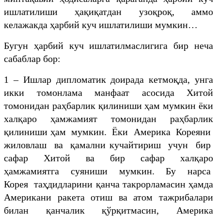
ишлатилиши ҳақиқатдан узоқроқ, аммо
келажакда ҳарбий куч ишлатилиши мумкин…
Бугун ҳарбий куч ишлатилмаслигига бир неча
сабаблар бор:
1 – Ишлар дипломатик доирада кетмоқда, унга
икки томонлама манфаат асосида Хитой
томонидан раҳбарлик қилиниши ҳам мумкин ёки
халқаро ҳамжамият томонидан раҳбарлик
қилиниши ҳам мумкин. Ёки Америка Кореяни
жиловлаш ва қамални кучайтириш учун бир
сафар Хитой ва бир сафар халқаро
ҳамжамиятга суяниши мумкин. Бу нарса
Корея таҳдидларини қанча такрорламасин ҳамда
Американи ракета отиш ва атом тажрибалари
билан қанчалик қўрқитмасин, Америка