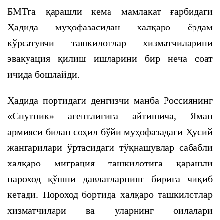
БМТга қарашли кема мамлакат ғарбидаги
Ҳадида муҳофазасидан халқаро ёрдам
кўрсатувчи ташкилотлар хизматчиларини
эвакуация қилиш ишларини бир неча соат
ичида бошлайди.
Ҳадида портидаги денгизчи манба Россиянинг
«Спутник» агентлигига айтишича, Яман
армияси билан соҳил бўйи муҳофазадаги Ҳусий
жангарилари ўртасидаги тўқнашувлар сабабли
халқаро миграция ташкилотига қарашли
пароход қўшни давлатларнинг бирига чиқиб
кетади. Пороход бортида халқаро ташкилотлар
хизматчилари ва уларнинг оилалари