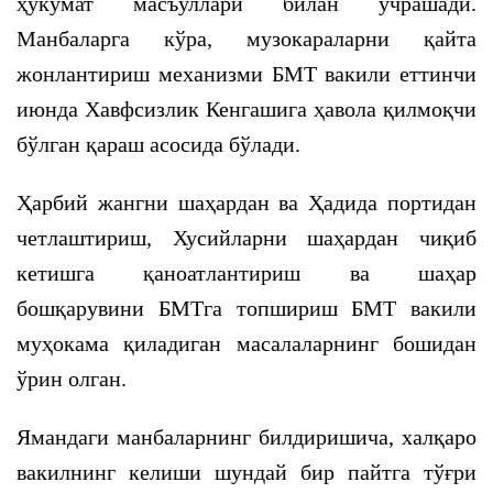
ҳукумат масъуллари билан учрашади.
Манбаларга кўра, музокараларни қайта
жонлантириш механизми БМТ вакили еттинчи
июнда Хавфсизлик Кенгашига ҳавола қилмоқчи
бўлган қараш асосида бўлади.
Ҳарбий жангни шаҳардан ва Ҳадида портидан
четлаштириш, Хусийларни шаҳардан чиқиб
кетишга қаноатлантириш ва шаҳар
бошқарувини БМТга топшириш БМТ вакили
муҳокама қиладиган масалаларнинг бошидан
ўрин олган.
Ямандаги манбаларнинг билдиришича, халқаро
вакилнинг келиши шундай бир пайтга тўғри