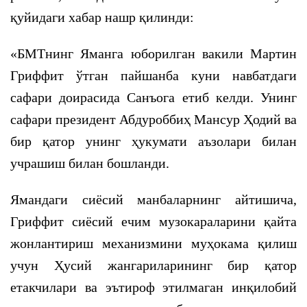
қуйидаги хабар нашр қилинди:
«БМТнинг Яманга юборилган вакили Мартин
Гриффит ўтган пайшанба куни навбатдаги
сафари доирасида Санъога етиб келди. Унинг
сафари президент Абдуроббиҳ Мансур Ҳодий ва
бир қатор унинг ҳукумати аъзолари билан
учрашиш билан бошланди.
Ямандаги сиёсий манбаларнинг айтишича,
Гриффит сиёсий ечим музокараларини қайта
жонлантириш механизмини муҳокама қилиш
учун Ҳусий жангариларининг бир қатор
етакчилари ва эътироф этилмаган инқилобий