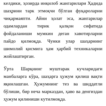
келдики, ҳозирда инқилоб жангарилари Ҳадида
шаҳрини тарк этмоқчи бўлган фуқароларни
чиқармаяпти. Айни ҳолат эса, жангарилар
одамлардан тирик қалқон сифатида
фойдаланиши мумкин деган хавотирларни
пайдо қилмоқда. Чунки улар шаҳарнинг
шимолий қисмига ҳам ҳарбий техникаларни
жойлаштирган.
Ўрта Шарқнинг муштарак кучларидаги
манбаларга кўра, шаҳарга ҳужум қилиш вақти
яқинлашган. Ҳужумнинг тез ва шиддатли
бўлиши, бир неча марказдан, ҳаво ва денгиздан
ҳужум қилиниши кутилмоқда.