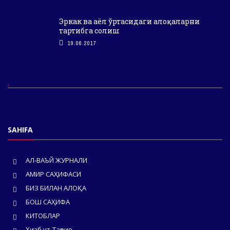
Эркак ва аёл ўртасидаги алоқаларни
тартибга солиш
19.06.2017
SAHIFA
АЛ-ВАЪЙ ЖУРНАЛИ
АМИР САҲИФАСИ
БИЗ БИЛАН АЛОҚА
БОШ САҲИФА
КИТОБЛАР
Ҳизб ут-Таҳрир