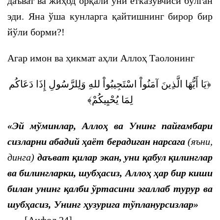
даъват ва жиҳод орқали уни етказувчиси бўлган
эди. Яна ўша кунларга қайтишнинг бирор бир
йўли борми?!
Агар имон ва ҳикмат аҳли Аллоҳ Таолонинг
﴿يَا أَيُّهَا الَّذِينَ آمَنُواْ اسْتَجِيبُواْ للهِ وَلِلرَّسُولِ إِذَا دَعَاكُم
لِمَا يُحْيِيكُمْ﴾
«Эй мўминлар, Аллоҳ ва Унинг пайғамбари
сизларни абадий ҳаёт берадиган нарсага
(яъни,
динга)
даъват қилар экан, уни қабул қилинглар
ва билингларки, шубҳасиз, Аллоҳ ҳар бир киши
билан унинг қалби ўртасини эгаллаб турур ва
шубҳасиз, Унинг ҳузурига тўпланурсизлар
»