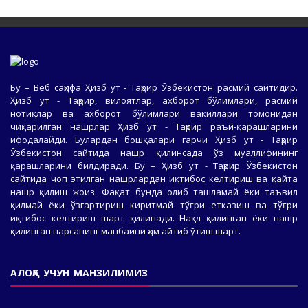
Бу – Веб саҳифа Ҳизб ут - Таҳрир Ўзбекистон расмий сайтидир.
Ҳизб ут - Таҳрир, вилоятлар, ахборот бўлимлари, расмий
нотиқлар ва ахборот бўлимлари вакиллари томонидан
чиқарилган нашрлар Ҳизб ут - Таҳрир раъй-қарашларини
ифодалайди. Булардан бошқалари гарчи Ҳизб ут - Таҳрир
Ўзбекистон сайтида нашр қилинсада ўз муаллифининг
қарашларини билдиради. Бу – Ҳизб ут - Таҳрир Ўзбекистон
сайтида чоп этилган нашрлардан иқтибос келтириш ва қайта
нашр қилиш жоиз. Фақат бунда олиб ташламай ёки таъвил
қилмай ёки ўзгартириш киритмай тўғри етказиш ва тўғри
иқтибос келтириш шарт қилинади. Нақл қилинган ёки нашр
қилинган нарсанинг манбаини ҳам айтиб ўтиш шарт.
АЛОҚА УЧУН МАНЗИЛИМИЗ