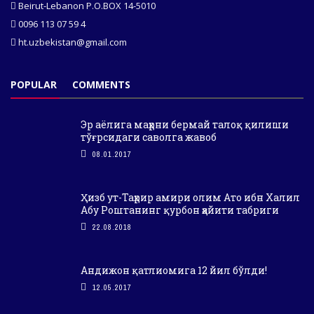
Beirut-Lebanon P.O.BOX 14-5010
0096 113 07 59 4
ht.uzbekistan@gmail.com
POPULAR
COMMENTS
Эр аёлига маҳрни бермай талоқ қилиши
тўғрсидаги саволга жавоб
08.01.2017
Ҳизб ут-Таҳрир амири олим Ато ибн Халил
Абу Роштанинг қурбон ҳайити табриги
22.08.2018
Андижон қатлиомига 12 йил бўлди!
12.05.2017