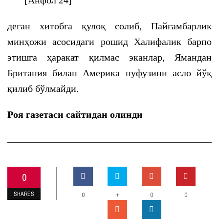
[Анфол 24]
деган хитобга қулоқ солиб, Пайғамбарлик
минҳожи асосидаги рошид Халифалик барпо
этишга ҳаракат қилмас эканлар, Ямандан
Британия билан Америка нуфузини асло йўқ
қилиб бўлмайди.
Роя газетаси сайтидан олинди
0
SHARES
+
0
0
0