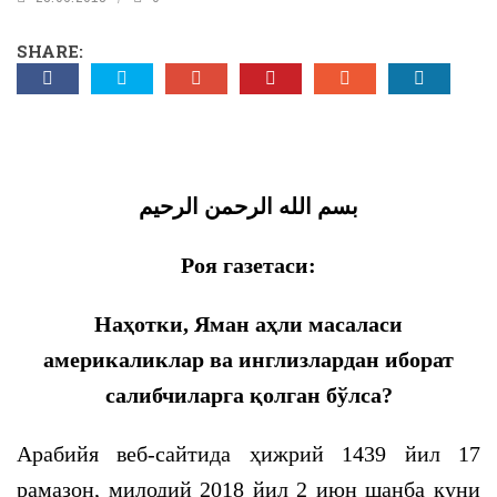
SHARE:
بسم الله الرحمن الرحيم
Роя газетаси:
Наҳотки, Яман аҳли масаласи
америкаликлар ва инглизлардан иборат
салибчиларга қолган бўлса?
Арабийя веб-сайтида ҳижрий 1439 йил 17
рамазон, милодий 2018 йил 2 июн шанба куни