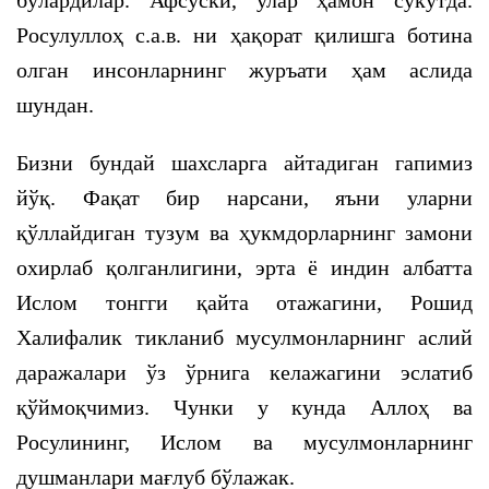
бўлардилар. Афсуски, улар ҳамон сукутда.
Росулуллоҳ с.а.в. ни ҳақорат қилишга ботина
олган инсонларнинг журъати ҳам аслида
шундан.
Бизни бундай шахсларга айтадиган гапимиз
йўқ. Фақат бир нарсани, яъни уларни
қўллайдиган тузум ва ҳукмдорларнинг замони
охирлаб қолганлигини, эрта ё индин албатта
Ислом тонгги қайта отажагини, Рошид
Халифалик тикланиб мусулмонларнинг аслий
даражалари ўз ўрнига келажагини эслатиб
қўймоқчимиз. Чунки у кунда Аллоҳ ва
Росулининг, Ислом ва мусулмонларнинг
душманлари мағлуб бўлажак.