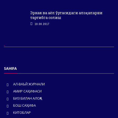
Эркак ва аёл ўртасидаги алоқаларни
тартибга солиш
19.06.2017
SAHIFA
АЛ-ВАЪЙ ЖУРНАЛИ
АМИР САҲИФАСИ
БИЗ БИЛАН АЛОҚА
БОШ САҲИФА
КИТОБЛАР