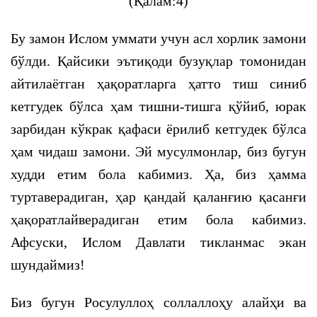
(Қалам:4)
Бу замон Ислом уммати учун асл хорлик замони
бўлди. Қайсики эътиқоди бузуқлар томонидан
айтилаётган ҳақоратларга ҳатто тиш синиб
кетгудек бўлса ҳам тишни-тишга қўйиб, юрак
зарбидан кўкрак қафаси ёрилиб кетгудек бўлса
ҳам чидаш замони. Эй мусулмонлар, биз бугун
худди етим бола кабимиз. Ҳа, биз ҳамма
туртаверадиган, ҳар қандай қаланғию қасанғи
ҳақоратлайверадиган етим бола кабимиз.
Афсуски, Ислом Давлати тикланмас экан
шундаймиз!
Биз бугун Росулуллоҳ соллаллоҳу алайҳи ва