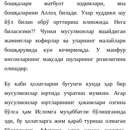
бошқалари матбуот ходимлари, яна
бошқаларини Аллоҳ билади. Улар худдики шу
йўл билан обрў орттириш илинжида. Нега
биласизми?! Чунки мусулмонлар яшайдиган
жамиятлар кофирлар ва уларнинг малайлари
бошқарувида кун кечирмоқда. У манфур
инсонларнинг мақсади шуларнинг розилигини
олишдир.
Бу каби ҳолатларни бугунги кунда ҳар бир
мусулмонлар юртида учратиш мумкин. Агар
мусулмонлар юртларининг ҳокимлари озгина
бўлса ҳам Исломга муҳаббатли бўлишганида
эди, бу ҳолатларга жим қараб туриша олмаган