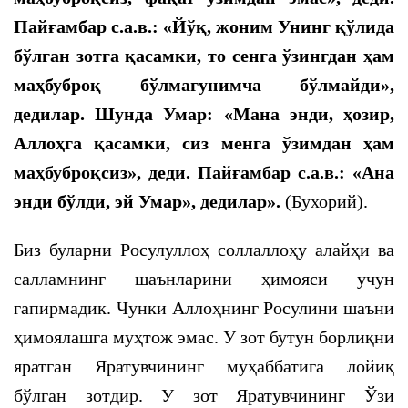
Пайғамбар с.а.в.: «Йўқ, жоним Унинг қўлида
бўлган зотга қасамки, то сенга ўзингдан ҳам
маҳбуброқ бўлмагунимча бўлмайди»,
дедилар. Шунда Умар: «Мана энди, ҳозир,
Аллоҳга қасамки, сиз менга ўзимдан ҳам
маҳбуброқсиз», деди. Пайғамбар с.а.в.: «Ана
энди бўлди, эй Умар», дедилар».
(Бухорий).
Биз буларни Росулуллоҳ соллаллоҳу алайҳи ва
салламнинг шаънларини ҳимояси учун
гапирмадик. Чунки Аллоҳнинг Росулини шаъни
ҳимоялашга муҳтож эмас. У зот бутун борлиқни
яратган Яратувчининг муҳаббатига лойиқ
бўлган зотдир. У зот Яратувчининг Ўзи