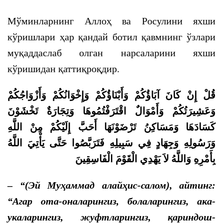
Мўминларнинг Аллоҳ ва Росулини яхши
кўришлари ҳар қандай ботил қавмнинг ўзлари
муқаддаслаб олган нарсаларини яхши
кўришидан қаттиқроқдир.
قُلْ
إِنْ
كَانَ
آبَاؤُكُمْ
وَأَبْنَاؤُكُمْ
وَإِخْوَانُكُمْ
وَأَزْوَاجُكُمْ
وَعَشِيرَتُكُمْ
وَأَمْوَالٌ
اقْتَرَفْتُمُوهَا
وَتِجَارَةٌ
تَخْشَوْنَ
كَسَادَهَا
وَمَسَاكِنُ
تَرْضَوْنَهَا
أَحَبَّ
إِلَيْكُمْ
مِنْ
اللَّهِ
وَرَسُولِهِ
وَجِهَادٍ
فِي
سَبِيلِهِ
فَتَرَبَّصُوا
حَتَّى
يَأْتِيَ
اللَّهُ
بِأَمْرِهِ
وَاللَّهُ
لاَ
يَهْدِي
الْقَوْمَ
الْفَاسِقِينَ
–
“
(Эй Муҳаммад алайҳис-салом), айтинг:
“
Агар ота-оналарингиз, болаларингиз, ака-
укаларингиз, жуфтларингиз, қариндош-