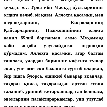
қилади:
«… Урва ибн Масъуд дўстларининг
олдига келиб, эй қавм, Аллоҳга қасамки, мен
подшоҳларнинг, Кисроларнинг,
Қайсарларнинг, Нажжошийнинг олдига
вакил бўлиб борганман, аммо Муҳаммад
каби асҳоби улуғлайдиган подшоҳни
кўрмадим, Аллоҳга қасамки, агар балғам
ташласа, улардан бирининг кафтига тушар
экан, уни юзи ёки баданига суртиб оларкан,
бир ишга буюрса, ошиқиб бажарар эканлар,
таҳорат қилса, таҳоратидан ортган сувни
талашиб, уришиб кетарканлар, гап бошласа,
овозларини пасайтирарканлар, уни улуғлаб
унга тик қарамас эканлар, деди».