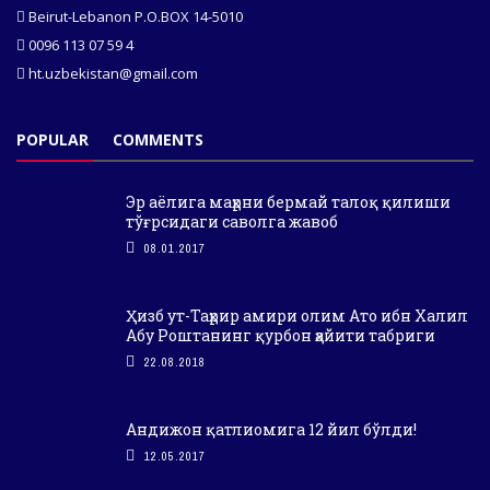
Beirut-Lebanon P.O.BOX 14-5010
0096 113 07 59 4
ht.uzbekistan@gmail.com
POPULAR
COMMENTS
Эр аёлига маҳрни бермай талоқ қилиши
тўғрсидаги саволга жавоб
08.01.2017
Ҳизб ут-Таҳрир амири олим Ато ибн Халил
Абу Роштанинг қурбон ҳайити табриги
22.08.2018
Андижон қатлиомига 12 йил бўлди!
12.05.2017