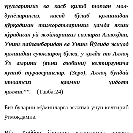
уруғларингиз ва касб қилиб топган мол-
дунёларингиз, касод бўлиб қолишидан
қўрқадиган тижоратларингиз ҳамда яхши
кўрадиган уй-жойларингиз сизларга Аллоҳдан,
Унинг пайғамбаридан ва Унинг Йўлида жиҳод
қилишдан суюклироқ бўлса, у ҳолда то Аллоҳ
Ўз амрини (яъни азобини) келтиргунича
кутиб тураверинглар. (Зеро), Аллоҳ бундай
итоатсиз қавмни ҳидоят
қилмас
””
.
(Тавба:24)
Биз буларни мўминларга эслатма учун келтириб
ўтмоқдамиз.
Ибн Ҳиббон ўзининг «саҳиҳ»ида ривоят