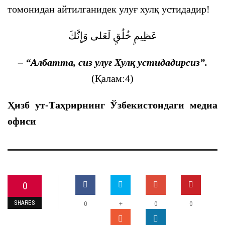
томонидан айтилганидек улуғ хулқ устидадир!
عَظِيمٍ
خُلُقٍ
لَعَلى
وَإِنَّكَ
– “
Албатта
,
сиз улуғ Хулқ устидадирсиз
”
.
(Қалам:4)
Ҳизб ут-Таҳрирнинг Ўзбекистондаги медиа
офиси
0
SHARES
+
0
0
0