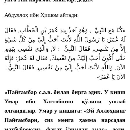
Абдуллоҳ ибн Ҳишом айтади:
فَقَالَ
,
الْخَطَّابِ
بْنِ
عُمَرَ
بِيَدِ
آخِذٌ
وَهُوَ
,
النَّبِيِّ
مَعَ
كُنَّا
«
شَيْءٍ
كُلِّ
مِنْ
إِلَيَّ
أَحَبُّ
لأَنْتَ
اللَّهِ
رَسُولَ
يَا
:
عُمَرُ
لَهُ
,
بِيَدِهِ
نَفْسِي
وَالَّذِي
,
لاَ
:
النَّبِيُّ
فَقَالَ
,
نَفْسِي
مِنْ
إِلاَّ
فَإِنَّهُ
:
عُمَرُ
لَهُ
فَقَالَ
,
نَفْسِكَ
مِنْ
إِلَيْكَ
أَحَبَّ
أَكُونَ
حَتَّى
:
النَّبِيُّ
فَقَالَ
,
نَفْسِي
مِنْ
إِلَيَّ
أَحَبُّ
لأَنْتَ
وَاللَّهِ
,
الآنَ
»
عُمَرُ
يَا
الآنَ
«Пайғамбар с.а.в. билан бирга эдик. У киши
Умар ибн Хаттобнинг қўлини ушлаб
олгандилар. Умар у кишига: «Эй Аллоҳнинг
Пайғамбари, сиз менга ҳамма нарсадан
маҳбуброқсиз, фақат ўзимдан эмас», деди.