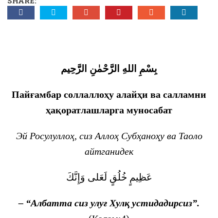
SHARE:
босқичида қандай ўрин эгалламоқда?
بِسْمِ اللهِ الرَّحْمٰنِ الرَّحِيم
Пайғамбар соллаллоҳу алайҳи ва салламни
ҳ
ақоратлашларга муносабат
Эй Росулуллоҳ
,
сиз Аллоҳ Субҳаноҳу ва Таоло
айтганидек
عَظِيمٍ
خُلُقٍ
لَعَلى
وَإِنَّكَ
– “
Албатта сиз улуғ Хулқ устидадирсиз
”
.