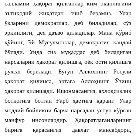
салламни ҳақорат қилганлар ким эканлигини
эътиқодий жиҳатдан очиб берамиз. Улар
ўзларини демократлар, деб биладилар, сўз
эркинлиги, дея даъво қиладилар. Мана кўриб
қўйинг, Эй Мусулмонлар, демократия қандай
бўлади. Унда сиз муқаддас деб биладиган
нарсаларни ҳақорат қилишга, оёқ ости қилишга
рухсат берилади. Бугун Аллоҳнинг Росули
ҳақорат қилинса, эртага Аллоҳнинг Ўзини
ҳақорат қилишади. Ишонмасангиз, ахлоқсизлик
ботқоғига ботган Ғарб ҳаётига қаранг. Улар
моддий бойликни барча нарсадан устун кўрган
манфур инсонлардир. Ҳақоратлаганларнинг
бирига қарасангиз давлат мансабдори,