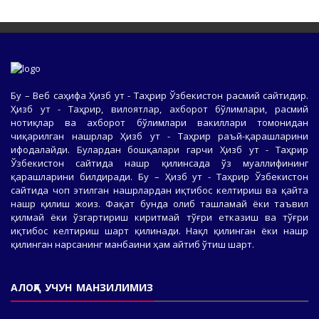
Бу – Веб саҳифа Ҳизб ут - Таҳрир Ўзбекистон расмий сайтидир.
Ҳизб ут - Таҳрир, вилоятлар, ахборот бўлимлари, расмий
нотиқлар ва ахборот бўлимлари вакиллари томонидан
чиқарилган нашрлар Ҳизб ут - Таҳрир раъй-қарашларини
ифодалайди. Булардан бошқалари гарчи Ҳизб ут - Таҳрир
Ўзбекистон сайтида нашр қилинсада ўз муаллифининг
қарашларини билдиради. Бу – Ҳизб ут - Таҳрир Ўзбекистон
сайтида чоп этилган нашрлардан иқтибос келтириш ва қайта
нашр қилиш жоиз. Фақат бунда олиб ташламай ёки таъвил
қилмай ёки ўзгартириш киритмай тўғри етказиш ва тўғри
иқтибос келтириш шарт қилинади. Нақл қилинган ёки нашр
қилинган нарсанинг манбаини ҳам айтиб ўтиш шарт.
АЛОҚА УЧУН МАНЗИЛИМИЗ