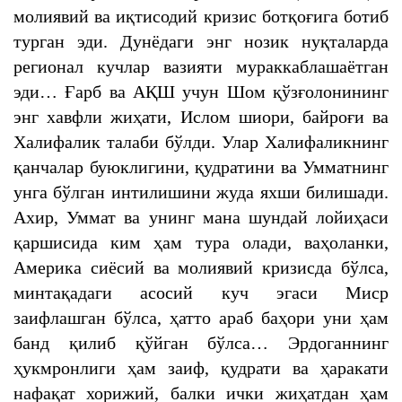
молиявий ва иқтисодий кризис ботқоғига ботиб
турган эди. Дунёдаги энг нозик нуқталарда
регионал кучлар вазияти мураккаблашаётган
эди… Ғарб ва АҚШ учун Шом қўзғолонининг
энг хавфли жиҳати, Ислом шиори, байроғи ва
Халифалик талаби бўлди. Улар Халифаликнинг
қанчалар буюклигини, қудратини ва Умматнинг
унга бўлган интилишини жуда яхши билишади.
Ахир, Уммат ва унинг мана шундай лойиҳаси
қаршисида ким ҳам тура олади, ваҳоланки,
Америка сиёсий ва молиявий кризисда бўлса,
минтақадаги асосий куч эгаси Миср
заифлашган бўлса, ҳатто араб баҳори уни ҳам
банд қилиб қўйган бўлса… Эрдоганнинг
ҳукмронлиги ҳам заиф, қудрати ва ҳаракати
нафақат хорижий, балки ички жиҳатдан ҳам