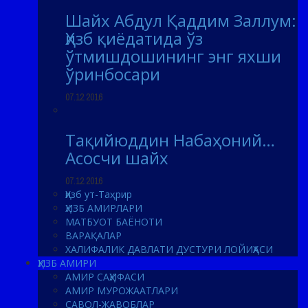
Шайх Абдул Қаддим Заллум:
Ҳизб қиёдатида ўз
ўтмишдошининг энг яхши
ўринбосари
07.12.2016
Тақийюддин Набаҳоний…
Асосчи шайх
07.12.2016
Ҳизб ут-Таҳрир
ҲИЗБ АМИРЛАРИ
МАТБУОТ БАЁНОТИ
ВАРАҚАЛАР
ХАЛИФАЛИК ДАВЛАТИ ДУСТУРИ ЛОЙИҲАСИ
ҲИЗБ АМИРИ
АМИР САҲИФАСИ
АМИР МУРОЖААТЛАРИ
САВОЛ-ЖАВОБЛАР