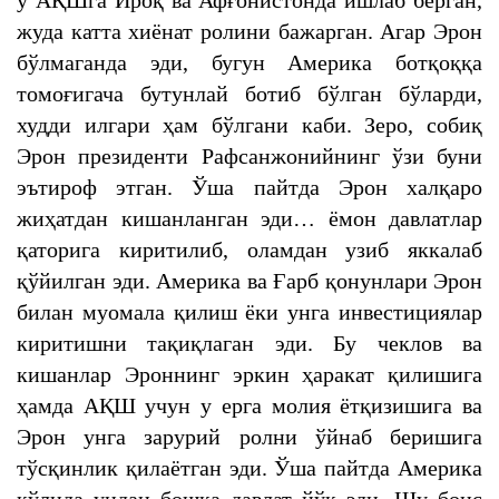
у АҚШга Ироқ ва Афғонистонда ишлаб берган,
жуда катта хиёнат ролини бажарган. Агар Эрон
бўлмаганда эди, бугун Америка ботқоққа
томоғигача бутунлай ботиб бўлган бўларди,
худди илгари ҳам бўлгани каби. Зеро, собиқ
Эрон президенти Рафсанжонийнинг ўзи буни
эътироф этган. Ўша пайтда Эрон халқаро
жиҳатдан кишанланган эди… ёмон давлатлар
қаторига киритилиб, оламдан узиб яккалаб
қўйилган эди. Америка ва Ғарб қонунлари Эрон
билан муомала қилиш ёки унга инвестициялар
киритишни тақиқлаган эди. Бу чеклов ва
кишанлар Эроннинг эркин ҳаракат қилишига
ҳамда АҚШ учун у ерга молия ётқизишига ва
Эрон унга зарурий ролни ўйнаб беришига
тўсқинлик қилаётган эди. Ўша пайтда Америка