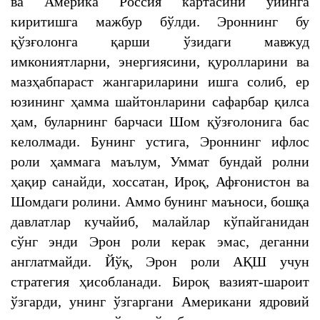
ва Америка Россия картасини ўйинга
киритишга мажбур бўлди. Эроннинг бу
қўзғолонга қарши ўзидаги мавжуд
имкониятларни, энергиясини, қуролларини ва
мазҳабпараст жангариларини ишга солиб, ер
юзининг ҳамма шайтонларини сафарбар қилса
ҳам, буларнинг барчаси Шом қўзғолонига бас
келолмади. Бунинг устига, Эроннинг ифлос
роли ҳаммага маълум, Уммат бундай ролни
ҳақир санайди, хоссатан, Ироқ, Афғонистон ва
Шомдаги ролини. Аммо бунинг маъноси, бошқа
давлатлар кучайиб, малайлар кўпайганидан
сўнг энди Эрон роли керак эмас, деганни
англатмайди. Йўқ, Эрон роли АҚШ учун
стратегия ҳисобланади. Бироқ вазият-шароит
ўзгарди, унинг ўзгаргани Американи ядровий