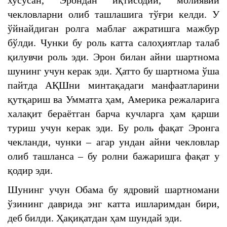
хусусан, Эрондан иқтисодий, молиявий
чекловларни олиб ташлашига тўғри келди. У
ўйнайдиган ролга маблағ ажратишга мажбур
бўлди. Чунки бу роль катта салоҳиятлар талаб
қилувчи роль эди. Эрон билан айни шартнома
шунинг учун керак эди. Ҳатто бу шартнома ўша
пайтда АҚШни минтақадаги манфаатларини
қутқариш ва Умматга ҳам, Америка режаларига
халақит бераётган барча кучларга ҳам қарши
туриш учун керак эди. Бу роль фақат Эронга
чекланди, чунки – агар ундан айни чекловлар
олиб ташланса – бу ролни бажаришга фақат у
қодир эди.
Шунинг учун Обама бу ядровий шартномани
ўзининг даврида энг катта ишларимдан бири,
деб билди. Ҳақиқатдан ҳам шундай эди.