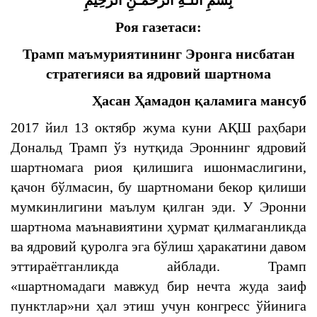
بِسْمِ اللَّـهِ الرَّحْمَـٰنِ الرَّحِيمِ
Роя газетаси:
Трамп маъмуриятининг Эронга нисбатан
стратегияси ва ядровий шартнома
Ҳасан Ҳамадон қаламига мансуб
2017 йил 13 октябр жума куни АҚШ раҳбари
Дональд Трамп ўз нутқида Эроннинг ядровий
шартномага риоя қилишига ишонмаслигини,
қачон бўлмасин, бу шартномани бекор қилиши
мумкинлигини маълум қилган эди. У Эронни
шартнома маънавиятини ҳурмат қилмаганликда
ва ядровий қуролга эга бўлиш ҳаракатини давом
эттираётганликда айблади. Трамп
«шартномадаги мавжуд бир нечта жуда заиф
пунктлар»ни ҳал этиш учун конгресс ўйинига