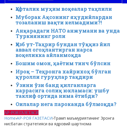
Ҳафталик муҳим воқеалар таҳлили
Муборак Ақсонинг яҳудийлардан
тозаланиш вақти келмадими?!
Анқарадаги НАТО анжумани ва унда
Туркиянинг роли
Ҳизб ут-Таҳрир бундан тўққиз йил
аввал огоҳлантирган нарса
воқеликка айланмоқда
Бошим омон, ҳаётим тинч бўлсин
Ироқ – Теҳронга хайрихоҳ бўлган
қуролли гуруҳлар тақдири
Ўзини ўзи банд қилганларга
каррасига солиқ юкламаси: ушбу
таклиф ортида нима ётибди?
Оилалар нега пароканда бўлмоқда?
АР-РОЯ ГАЗЕТАСИ
Home
›
АР-РОЯ ГАЗЕТАСИ
›
Трамп маъмуриятининг Эронга
нисбатан стратегияси ва ядровий шартнома