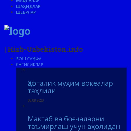
МАҚОЛАЛАР
ШАҲИДЛАР
ШЕЪРЛАР
| Hizb-Uzbekiston.info
БОШ САҲИФА
ЯНГИЛИКЛАР
Ҳафталик муҳим воқеалар
таҳлили
08.08.2026
Мактаб ва боғчаларни
таъмирлаш учун аҳолидан