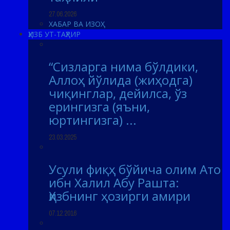
27.06.2026
ХАБАР ВА ИЗОҲ
ҲИЗБ УТ-ТАҲРИР
“Сизларга нима бўлдики,
Аллоҳ йўлида (жиҳодга)
чиқинглар, дейилса, ўз
ерингизга (яъни,
юртингизга) ...
23.03.2025
Усули фиқҳ бўйича олим Ато
ибн Халил Абу Рашта:
Ҳизбнинг ҳозирги амири
07.12.2016