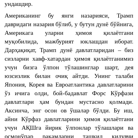
ундашдир.
Американинг бу янги назарияси, Трамп
давридаги назария бўлиб, у бутун дунё бўйнига,
Америкага уларни ҳимоя қилаётгани
муқобилида, мажбурият юклашдан иборат.
Дарҳақиқат, Трамп дунё давлатларидан – биз
сизларни хавф-хатардан ҳимоя қилаётганимиз
учун бизга ўлпон тўлашинглар шарт, дея
юзсизлик билан очиқ айтди. Унинг талаби
Япония, Корея ва Евроатлантика давлатларини
ўз ичига олди, бой-бадавлат Форс Кўрфази
давлатлари ҳам бундан мустасно қолмади.
Аксинча, энг осон ов ўшалар бўлди. Бу иш,
айни Кўрфаз давлатларини ҳимоя қилаётгани
учун АҚШга йирик ўлпонлар тўлашлари ва
осмонўпар рақамларни ташкил қилувчи