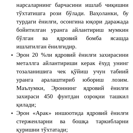
нарсаларнинг барчасини ишлаб чиқишни
тўхтатишга рози бўлади. Ваҳоланки, бу
турдаги ёнилғи, осонгина юқори даражада
бойитилган уранга айлантириш мумкин
бўлган ва ядровий бомба ясашда
ишлатилган ёнилғидир.
Эрон 20 %ли ядровий ёнилғи захирасини
металлга айлантириши керак ёхуд унинг
тозаланишига чек қўйиш учун табиий
уранга аралаштириб юбориш лозим.
Маълумки, Эроннинг ядровий ёнилғи
захираси 450 фунтдан озроқни ташкил
қилади;
Эрон «Арак» иншоотида ядровий ёнилғи
стерженларни ва бошқа таркибларни
қуришни тўхтатади;