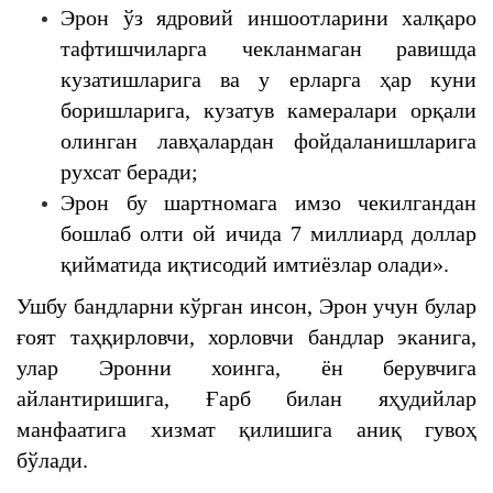
Эрон ўз ядровий иншоотларини халқаро
тафтишчиларга чекланмаган равишда
кузатишларига ва у ерларга ҳар куни
боришларига, кузатув камералари орқали
олинган лавҳалардан фойдаланишларига
рухсат беради;
Эрон бу шартномага имзо чекилгандан
бошлаб олти ой ичида 7 миллиард доллар
қийматида иқтисодий имтиёзлар олади».
Ушбу бандларни кўрган инсон, Эрон учун булар
ғоят таҳқирловчи, хорловчи бандлар эканига,
улар Эронни хоинга, ён берувчига
айлантиришига, Ғарб билан яҳудийлар
манфаатига хизмат қилишига аниқ гувоҳ
бўлади.