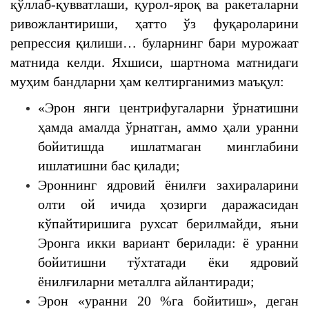
қўллаб-қувватлаши, қурол-яроқ ва ракеталарни
ривожлантириши, ҳатто ўз фуқароларини
репрессия қилиши… буларнинг бари мурожаат
матнида келди. Яхшиси, шартнома матнидаги
муҳим бандларни ҳам келтирганимиз маъқул:
«Эрон янги центрифугаларни ўрнатишни
ҳамда амалда ўрнатган, аммо ҳали уранни
бойитишда ишлатмаган минглабини
ишлатишни бас қилади;
Эроннинг ядровий ёнилғи захираларини
олти ой ичида ҳозирги даражасидан
кўпайтиришига рухсат берилмайди, яъни
Эронга икки вариант берилади: ё уранни
бойитишни тўхтатади ёки ядровий
ёнилғиларни металлга айлантиради;
Эрон «уранни 20 %га бойитиш», деган