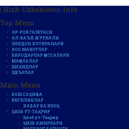
| Hizb-Uzbekiston.info
Top Menu
АР-РОЯ ГАЗЕТАСИ
АЛ-ВАЪЙ ЖУРНАЛИ
ЗИНДОН ХОТИРАЛАРИ
ХОС МАВЗУЛАР
БИРОДАРЛАР ҚИССАЛАРИ
МАҚОЛАЛАР
ШАҲИДЛАР
ШЕЪРЛАР
Main Menu
БОШ САҲИФА
ЯНГИЛИКЛАР
ХАБАР ВА ИЗОҲ
ҲИЗБ УТ-ТАҲРИР
Ҳизб ут-Таҳрир
ҲИЗБ АМИРЛАРИ
МАТБУОТ БАЁНОТИ