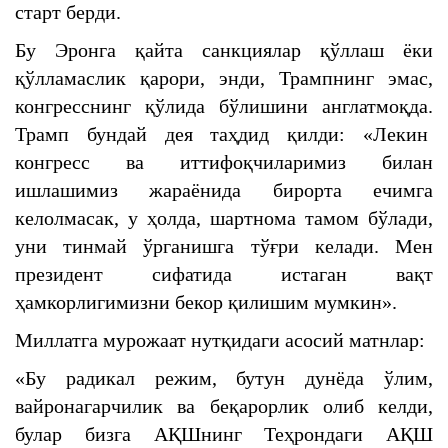
старт берди.
Бу Эронга қайта санкциялар қўллаш ёки
қўлламаслик қарори, энди, Трампнинг эмас,
конгресснинг қўлида бўлишини англатмоқда.
Трамп бундай дея таҳдид қилди: «Лекин
конгресс ва иттифоқчиларимиз билан
ишлашимиз жараёнида бирорта ечимга
келолмасак, у ҳолда, шартнома тамом бўлади,
уни тинмай ўрганишга тўғри келади. Мен
президент сифатида истаган вақт
ҳамкорлигимизни бекор қилишим мумкин».
Миллатга мурожаат нутқидаги асосий матнлар:
«Бу радикал режим, бутун дунёда ўлим,
вайронагарчилик ва беқарорлик олиб келди,
булар бизга АҚШнинг Теҳрондаги АҚШ