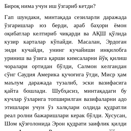
Бироқ нима учун иш ўзгариб кетди?
Гап шундаки, минтақада сезиларли даражада
ўзгаришлар юз берди, араб баҳори ёмон
оқибатлар келтириб чиқарди ва АҚШ қўлида
кузир карталар кўпайди. Масалан, Эрдоган
энди кучайди, унинг кучайиши инқилобга
уриниш ва ўзига қарши кимсаларни йўқ қилиш
чоралари ортидан бўлди, Салмон келгандан
сўнг Саудия Америка қучоғига ўтди, Миср ҳам
маълум даражада тузалиб, эски вазифасига
қайта бошлади. Шубҳасиз, минтақадаги бу
кучлар ўзларига топширилган вазифаларни адо
этишлари учун ўз халқлари олдида қудратли
реал ролни бажаришлари керак бўлди. Хусусан,
Шом қўзғолонида Эрон қудрати заифлик қилди