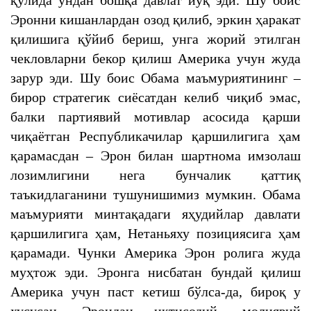
қўлида ундан бошқа давлат йўқ эди. Шу боис
Эронни кишанлардан озод қилиб, эркин ҳаракат
қилишига қўйиб бериш, унга жорий этилган
чекловларни бекор қилиш Америка учун жуда
зарур эди. Шу боис Обама маъмуриятининг –
бирор стратегик сиёсатдан келиб чиқиб эмас,
балки партиявий мотивлар асосида қарши
чиқаётган Республикачилар қаршилигига ҳам
қарамасдан – Эрон билан шартнома имзолаш
лозимлигини нега бунчалик қаттиқ
таъкидлаганини тушунишимиз мумкин. Обама
маъмурияти минтақадаги яҳудийлар давлати
қаршилигига ҳам, Нетаньяху позициясига ҳам
қарамади. Чунки Америка Эрон ролига жуда
муҳтож эди. Эронга нисбатан бундай қилиш
Америка учун паст кетиш бўлса-да, бироқ у