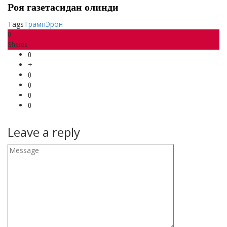
Роя газетасидан олинди
Tags
Трамп
Эрон
0
Shares
0
+
0
0
0
0
Leave a reply