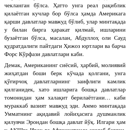
чекланган бўлса. Ҳатто унга реал рақиблик
қилаётган кучлар бор бўлса ҳамда Америкага
қарши давлатлар мавжуд бўлиб, улар минтақада
у билан бирга ҳаракат қилмай, ишларини
бузаётган бўлса, масалан, Абдуллоҳ оли Сауд
қудратдалиги пайтдаги Ҳижоз юртлари ва барча
Форс Кўрфази давлатлари каби.
Демак, Американинг сиёсий, ҳарбий, молиявий
жиҳатдан боши берк кўчада қолгани, унга
қўғирчоқ давлатларнинг заифлиги камлик
қилганидек, хато ишларига бошқа давлатлар
томонидан ҳам халақит берилаётгани… каби
мураккаб вазият мавжуд эди. Аммо минтақада
Умматнинг ақидавий лойиҳасига душманлик
қилувчи Эрондан бошқа давлат йўқ. Илгари ҳам