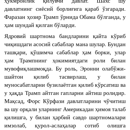
ҳукмронлик қилувчи давлат. Шахс шу
давлатнинг сиёсий борлиғига қараб ўзгаради.
Фаразан ҳозир Трамп ўрнида Обама бўлганда, у
ҳам шундай қилган бўларди.
Ядровий шартнома бандларини қайта кўриб
чиқишдаги асосий сабаблар мана шулар. Бундан
ташқари, қўшимча сабаблар ҳам борки, улар
ҳам Трампнинг ҳокимиятдаги роли билан
мувофиқлашмоқда. Бу роль, Эронни олабўжи-
шайтон қилиб тасвирлаш, у билан
муносабатларни бузилаётган қилиб кўрсатиш ва
у ҳақда Трамп айтган гапларни айтиш ролидир.
Мақсад, Форс Кўрфази давлатларини чўчитиш
ва шу орқали уларнинг Америкадан ҳимоя талаб
қилишга, у билан ҳарбий савдо шартномалари
имзолаб, қурол-аслаҳалар сотиб олишга