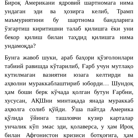
Бироқ Американи ядровий шартномага нима
ундаган эди ва ҳозирга келиб, Трамп
маъмуриятини бу шартнома бандларига
ўзгартиш киритишни талаб қилишга ёки уни
бекор қилиш билан таҳдид қилишга нима
ундамоқда?
Бунга жавоб шуки, араб баҳори қўзғолонлари
табиий равишда кўтарилиб, Ғарб учун мутлақо
кутилмаган вазиятни юзага келтирди ва
аҳволни мураккаблаштириб юборди… Шундоқ
ҳам боши берк кўчада қолган бутун Ғарбни,
хусусан, АҚШни минтақада янада мураккаб
аҳволга солиб қўйди. Ўша пайтда Америка
қўлида ўйинга ташловчи кузир карталар
унчалик кўп эмас эди, қолаверса, у ҳам Ироқ
билан Афғонистон кризиси ботқоғига, ҳам