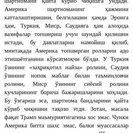
шартномани қайта кўриб чиқишга ундади.
Америка шартноманинг ҳажмини
катталаштиришни, белгилашни ҳамда Эронга
ҳам, Туркия, Миср, Саудияга ҳам алоҳида
вазифалар топшириш учун шундай қилишни
истади, бу давлатларни намойиш қилиб,
минтақада Америка топширган ролларни адо
этишаётганини кўрсатмоқчи бўлди. У Туркия
ўзининг «заҳриқотил найза» ролини, Саудия
ўзининг нопок маблағ билан таъминловчи
ролини, Миср ўзининг сиёсий ролини
кучларининг борича бажаришларини хоҳлади.
Бу ўзгариш эса, шартнома бандларини қайта
кўриб чиқишни тақозо этди. Зотан, масала
фақат Трамп маъмуриятигагина хос эмас. Чунки
Америка битта шахс эмас, балки муассасалар