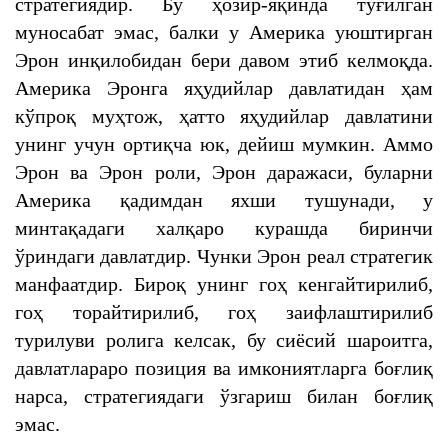
стратегиядир. Бу ҳозир-яқинда туғилган
муносабат эмас, балки у Америка уюштирган
Эрон инқилобидан бери давом этиб келмоқда.
Америка Эронга яҳудийлар давлатидан ҳам
кўпроқ муҳтож, ҳатто яҳудийлар давлатини
унинг учун ортиқча юк, дейиш мумкин. Аммо
Эрон ва Эрон роли, Эрон даражаси, буларни
Америка қадимдан яхши тушунади, у
минтақадаги халқаро курашда биринчи
ўриндаги давлатдир. Чунки Эрон реал стратегик
манфаатдир. Бироқ унинг гоҳ кенгайтирилиб,
гоҳ торайтирилиб, гоҳ заифлаштирилиб
турилуви ролига келсак, бу сиёсий шароитга,
давлатлараро позиция ва имкониятларга боғлиқ
нарса, стратегиядаги ўзгариш билан боғлиқ
эмас.