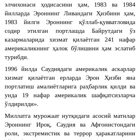
элчихонаси ҳодисасини ҳам, 1983 ва 1984
йилларда Эроннинг Ливандаги Ҳизбини ҳам,
1983 йилги Эроннинг қўллаб-қувватловида
содир этилган портлашда Байрутдаги ўз
казармаларида хизмат қилаётган 241 нафар
америкаликнинг ҳалок бўлишини ҳам эслатиб
турибди.
1996 йилда Саудиядаги америкалик аскарлар
хизмат қилаётган ерларда Эрон Ҳизби яна
портлатиш амалиётларига раҳбарлик қилди ва
унда 19 нафар америкалик шафқатсизларча
ўлдирилди».
Миллатга мурожаат нутқидаги асосий матнлар
Эроннинг Ироқ, Саудия ва Афғонистондаги
роли, экстремистик ва террор ҳаракатларини