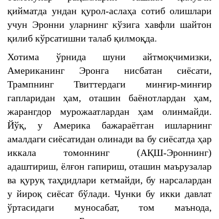
қийматда ундан қурол-аслаҳа сотиб олишлари
учун Эронни уларнинг кўзига хавфли шайтон
қилиб кўрсатишни талаб қилмоқда.
Хотима ўрнида шуни айтмоқчимизки,
Американинг Эронга нисбатан сиёсати,
Трампнинг Твиттердаги минғир-минғир
гапларидан ҳам, оташин баёнотлардан ҳам,
жарангдор мурожаатлардан ҳам олинмайди.
Йўқ, у Америка бажараётган ишларнинг
амалдаги сиёсатидан олинади ва бу сиёсатда ҳар
иккала томоннинг (АҚШ-Эроннинг)
адаштириш, ёлғон гапириш, оташин маърузалар
ва қуруқ таҳдидлари кетмайди, бу нарсалардан
у йироқ сиёсат бўлади. Чунки бу икки давлат
ўртасидаги муносабат, том маънода,