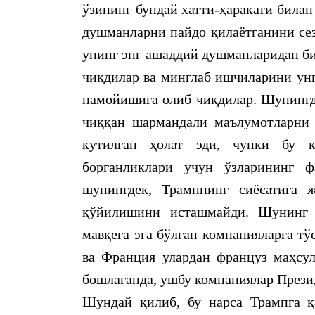
ўзининг бундай хатти-ҳаракати била
душманларни пайдо қилаётганини сез
унинг энг ашаддий душманларидан би
чиқдилар ва минглаб ишчиларини унг
намойишига олиб чиқдилар. Шунингде
чиққан шармандали маълумотларни 
кутилган ҳолат эди, чунки бу к
борганликлари учун ўзларининг ф
шунингдек, Трампнинг сиёсатига 
қўйилишини исташмайди. Шунинг
мавқега эга бўлган компанияларга т
ва Франция улардан француз маҳсу
бошлаганда, ушбу компаниялар Прези
Шундай қилиб, бу нарса Трампга 