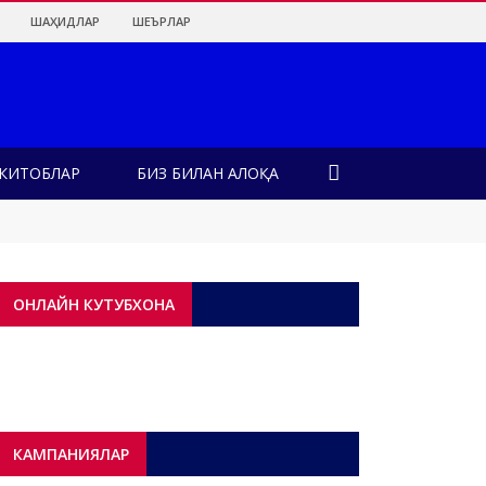
ШАҲИДЛАР
ШЕЪРЛАР
КИТОБЛАР
БИЗ БИЛАН АЛОҚА
лар?!
ОНЛАЙН КУТУБХОНА
КАМПАНИЯЛАР