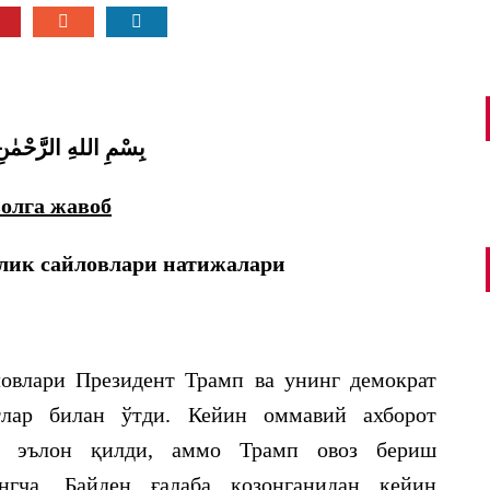
بِسْمِ اللهِ الرَّحْمٰنِ
олга жавоб
лик сайловлари натижалари
овлари Президент Трамп ва унинг демократ
тлар билан ўтди. Кейин оммавий ахборот
ни эълон қилди, аммо Трамп овоз бериш
нгча, Байден ғалаба қозонганидан кейин