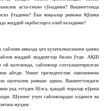
скинлик аста-секин сўнадими? Вашингтонда
сиз ўтадими? Ёки воқеалар ривожи Қўшма
ада жиддий оқибатларга олиб келадими?
к сайлови аввалда ҳеч кузатилмаганини ҳамма
сайлов жиддий зиддиятлар билан ўтди. АҚШ
 ой қолганида, сайловлар сохталаштирилган
ни айтди. Унинг президентлик лавозимини
ани шунчалик равшан эдики, Вашингтондаги
шни рад этгудек бўлса, қандай чоралар кўриш
шди. Шунинг учун сайловлардан олдинги ва
иритиш муҳим: