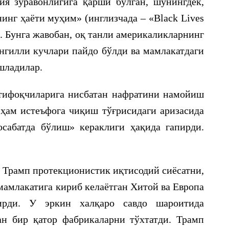
ия зўравонлигига қарши бўлган, шунингдек,
инг ҳаёти муҳим» (инглизчада – «Black Lives
и. Бунга жавобан, оқ танли америкаликларнинг
гилли кучлари пайдо бўлди ва мамлакатдаги
шладилар.
тифоқчиларига нисбатан нафратини намойиш
ҳам истеъфога чиқиш тўғрисидаги аризасида
сабатда бўлиш» кераклиги ҳақида гапирди.
и Трамп протекционистик иқтисодий сиёсатни,
мамлакатига кириб келаётган Хитой ва Европа
ирди. У эркин халқаро савдо шароитида
ан бир қатор фабрикаларни тўхтатди. Трамп