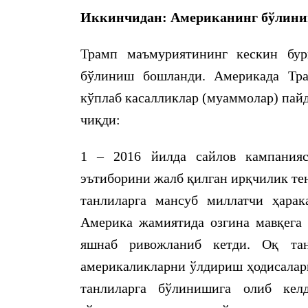
Иккинчидан: Американинг бўлин
Трамп маъмуриятининг кескин бу
бўлиниш бошланди. Америкада Тра
кўплаб касалликлар (муаммолар) пай
чиқди:
1 – 2016 йилда сайлов кампания
эътиборини жалб қилган ирқчилик те
танлиларга мансуб миллатчи ҳара
Америка жамиятида озгина мавқега 
яшнаб ривожланиб кетди. Оқ та
америкаликларни ўлдириш ҳодисалари
танлиларга бўлинишига олиб кел