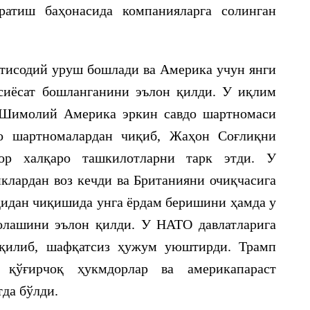
атиш баҳонасида компанияларга солинган
қтисодий уруш бошлади ва Америка учун янги
сиёсат бошланганини эълон қилди. У иқлим
 Шимолий Америка эркин савдо шартномаси
о шартномалардан чиқиб, Жаҳон Соғлиқни
ор халқаро ташкилотларни тарк этди. У
иклардан воз кечди ва Британияни очиқчасига
қидан чиқишида унга ёрдам беришини ҳамда у
олашини эълон қилди. У НАТО давлатларига
 қилиб, шафқатсиз ҳужум уюштирди. Трамп
 қўғирчоқ ҳукмдорлар ва америкапараст
да бўлди.