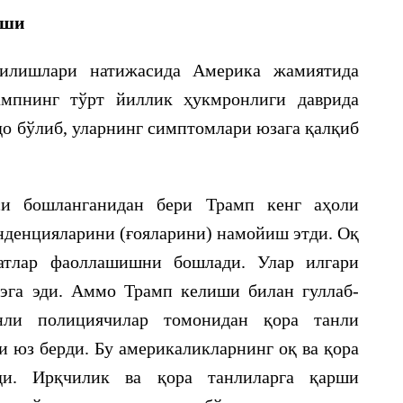
иши
рилишлари натижасида Америка жамиятида
мпнинг тўрт йиллик ҳукмронлиги даврида
до бўлиб, уларнинг симптомлари юзага қалқиб
си бошланганидан бери Трамп кенг аҳоли
нденцияларини (ғояларини) намойиш этди. Оқ
катлар фаоллашишни бошлади. Улар илгари
эга эди. Аммо Трамп келиши билан гуллаб-
нли полициячилар томонидан қора танли
 юз берди. Бу америкаликларнинг оқ ва қора
ди. Ирқчилик ва қора танлиларга қарши