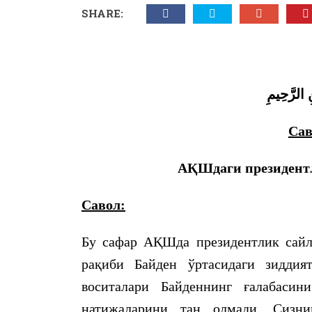
SHARE:
 الرَّحِيمِ
Сав
АҚШдаги президент
Савол:
Бу сафар АҚШда президентлик сайл
рақиби Байден ўртасидаги зиддия
воситалари Байденнинг ғалабаси
натижаларини тан олмади. Сизни