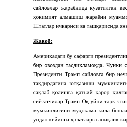
сайловлар жараёнида кузатилган ке
ҳокимият алмашиш жараёни муаммо
Штатлар ичкариси ва ташқарисида ян
Жавоб:
Америкадаги бу сафарги президентли
бир овоздан тасдиқламоқда. Чунки 
Президенти Трамп сайловга бир неча
тақдирдагина ютқазиши мумкинлиги
сақлаб қолишга қатъий қарор қилг
сиёсатчилар Трамп Оқ уйни тарк эти
мумкинлигини муҳокама қила бошла
ундан кейинги ҳолатларга аниқлик к