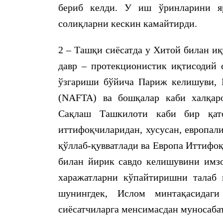
бериб келди. У иш ўринларини яр
солиқларни кескин камайтирди.
2 – Ташқи сиёсатда у Хитой билан и
давр – протекционистик иқтисодий 
ўзгариши бўйича Париж келишуви,
(NAFTA) ва бошқалар каби халқар
Сақлаш Ташкилоти каби бир қат
иттифоқчиларидан, хусусан, европал
қўллаб-қувватлади ва Европа Иттифо
билан йирик савдо келишувини имз
харажатларни кўпайтиришни талаб
шунингдек, Ислом минтақасидаги
сиёсатчиларга менсимаcдан муносабат