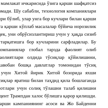
н мамлакат ичкарисида ўзига қарши шафқатсиз
мади. Шу сабабли, технология компаниялари
ри бўлиб, улар унга бор кучлари билан қарши
а қарши кўплаб масалалар бўйича норозилик
к, уни обрўсизлантириш учун у ҳақда сизиб
тарқатишга бор кучларини сарфладилар. Бу
омпаниялар глобал тарзда фаолият олиб
аолиятлари олдида тўсиқлар қўйилишини,
жавобан бошқа давлатлар томонидан тўсиқ
 учун Хитой йирик Хитой бозорида яхши
ўсиқлар яратиш билан таҳдид қила бошлаганда
лотлари учун солиқ тўлашни талаб қилишни
дент Трампдан халос бўлишга қарор қилишди.
қарши кампаниянинг асоси ва Жо Байденни