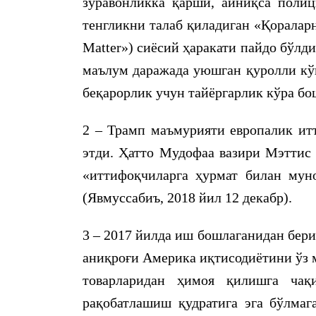
зўравонликка қарши, айниқса полиц
тенгликни талаб қиладиган «Қораларн
Matter») сиёсий ҳаракати пайдо бўлд
маълум даражада уюшган қуролли кўн
беқарорлик учун тайёргарлик кўра бо
2 – Трамп маъмурияти европалик ит
этди. Ҳатто Мудофаа вазири Мэттис 
«иттифоқчиларга ҳурмат билан муно
(Явмуссабиъ, 2018 йил 12 декабр).
3 – 2017 йилда иш бошлаганидан бер
аниқроғи Америка иқтисодиётини ўз 
товарларидан ҳимоя қилишга чақ
рақобатлашиш қудратига эга бўлмаг