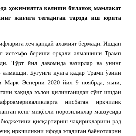
рда ҳокимиятга келиши биланоқ мамлакат
инг жиғига тегадиган тарзда иш юрита
лифларига ҳеч қандай аҳамият бермади. Ишдан
нг истеъфо бериши орқали алмашиши Трамп
нди. Тўрт йил давомида вазирлар ва унинг
 алмашди. Бугунги кунга қадар Трамп ўзини
и Марк Эсперни 2020 йил 9 ноябрда, яъни,
нгани ҳақида эълон қилинганидан сўнг ишдан
роамерикаликларга нисбатан ирқчилик
анган кенг миқёсли норозиликлар мавзусида
 бюджетини қисқартириш чақириқларини рад
 очиқ ирқчиликни ифода этадиган баёнотларни