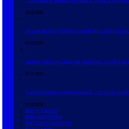
“Сизларга нима бўлдики, Аллоҳ йўлида
23.03.2025
Усули фиқҳ бўйича олим Ато ибн Хали
07.12.2016
Шайх Абдул Қаддим Заллум: Ҳизб қи
07.12.2016
Тақийюддин Набаҳоний… Асосчи шай
07.12.2016
Ҳизб ут-Таҳрир
ҲИЗБ АМИРЛАРИ
МАТБУОТ БАЁНОТИ