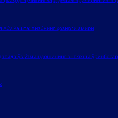
 (жиҳодга) чиқинглар, дейилса, ўз ерингизга (я
л Абу Рашта: Ҳизбнинг ҳозирги амири
ёдатида ўз ўтмишдошининг энг яхши ўринбоса
х