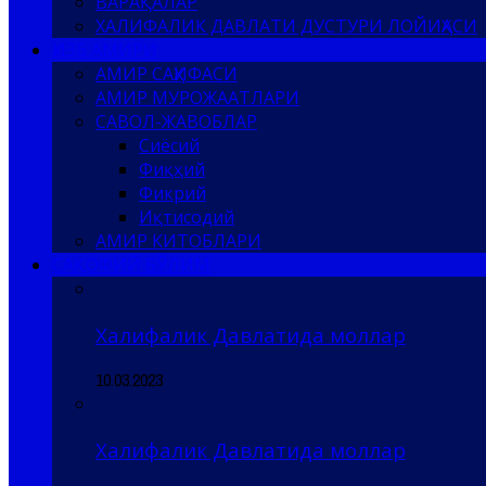
ВАРАҚАЛАР
ХАЛИФАЛИК ДАВЛАТИ ДУСТУРИ ЛОЙИҲАСИ
ҲИЗБ АМИРИ
АМИР САҲИФАСИ
АМИР МУРОЖААТЛАРИ
САВОЛ-ЖАВОБЛАР
Сиёсий
Фиқҳий
Фикрий
Иқтисодий
АМИР КИТОБЛАРИ
САҚОФИЙ БЎЛИМ
Халифалик Давлатида моллар
10.03.2023
Халифалик Давлатида моллар