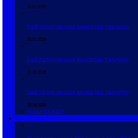
11.07.2026
Ҳафталик муҳим воқеалар таҳлили
05.07.2026
Ҳафталик муҳим воқеалар таҳлили
27.06.2026
Ҳафталик муҳим воқеалар таҳлили
20.06.2026
ХАБАР ВА ИЗОҲ
ҲИЗБ УТ-ТАҲРИР