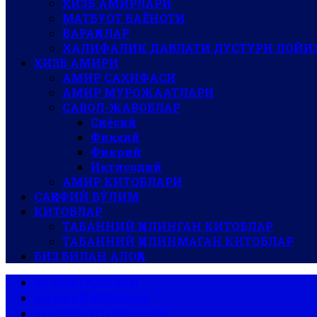
ҲИЗБ АМИРЛАРИ
МАТБУОТ БАЁНОТИ
ВАРАҚАЛАР
ХАЛИФАЛИК ДАВЛАТИ ДУСТУРИ ЛОЙИ
ҲИЗБ АМИРИ
АМИР САҲИФАСИ
АМИР МУРОЖААТЛАРИ
САВОЛ-ЖАВОБЛАР
Сиёсий
Фиқҳий
Фикрий
Иқтисодий
АМИР КИТОБЛАРИ
САҚОФИЙ БЎЛИМ
КИТОБЛАР
ТАБАННИЙ ҚИЛИНГАН КИТОБЛАР
ТАБАННИЙ ҚИЛИНМАГАН КИТОБЛАР
БИЗ БИЛАН АЛОҚА
АР-РОЯ ГАЗЕТАСИ
АЛ-ВАЪЙ ЖУРНАЛИ
ЗИНДОН ХОТИРАЛАРИ