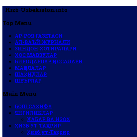
| Hizb-Uzbekiston.info
Top Menu
АР-РОЯ ГАЗЕТАСИ
АЛ-ВАЪЙ ЖУРНАЛИ
ЗИНДОН ХОТИРАЛАРИ
ХОС МАВЗУЛАР
БИРОДАРЛАР ҚИССАЛАРИ
МАҚОЛАЛАР
ШАҲИДЛАР
ШЕЪРЛАР
Main Menu
БОШ САҲИФА
ЯНГИЛИКЛАР
ХАБАР ВА ИЗОҲ
ҲИЗБ УТ-ТАҲРИР
Ҳизб ут-Таҳрир