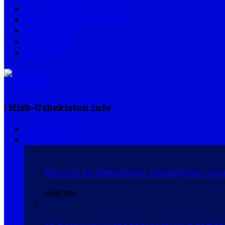
ХОС МАВЗУЛАР
БИРОДАРЛАР ҚИССАЛАРИ
МАҚОЛАЛАР
ШАҲИДЛАР
ШЕЪРЛАР
| Hizb-Uzbekiston.info
БОШ САҲИФА
ЯНГИЛИКЛАР
Мактаб ва боғчаларни таъмирлаш учу
04.08.2026