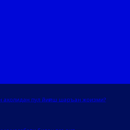
н аҳолидан пул йиғиш шаръан жоизми?