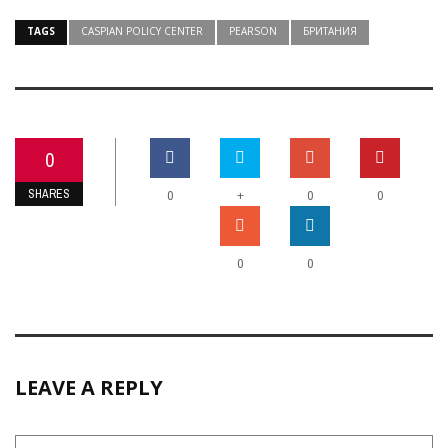
TAGS
CASPIAN POLICY CENTER
PEARSON
БРИТАНИЯ
0
SHARES
+
0
0
0
0
0
LEAVE A REPLY