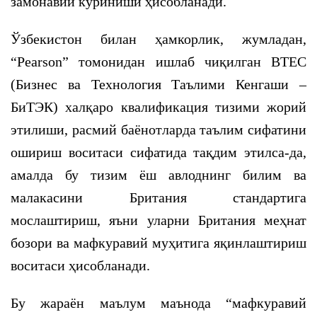
замонавий кўриниши ҳисобланади.
Ўзбекистон билан ҳамкорлик, жумладан,
“Pearson” томонидан ишлаб чиқилган BTEC
(Бизнес ва Технология Таълими Кенгаши –
БиТЭК) халқаро квалификация тизими жорий
этилиши, расмий баёнотларда таълим сифатини
ошириш воситаси сифатида тақдим этилса-да,
амалда бу тизим ёш авлоднинг билим ва
малакасини Британия стандартига
мослаштириш, яъни уларни Британия меҳнат
бозори ва мафкуравий муҳитига яқинлаштириш
воситаси ҳисобланади.
Бу жараён маълум маънода “мафкуравий