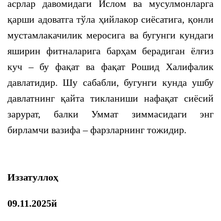
асрлар давомидаги Ислом ва мусулмонларга
қарши адоватга тўла ҳийлакор сиёсатига, қонли
мустамлакачилик меросига ва бугунги кундаги
яширин фитналарига барҳам берадиган ёлғиз
куч – бу фақат ва фақат Рошид Халифалик
давлатидир. Шу сабабли, бугунги кунда ушбу
давлатнинг қайта тикланиши нафақат сиёсий
зарурат, балки Уммат зиммасидаги энг
бирламчи вазифа – фарзларнинг тожидир.
Иззатуллоҳ
09.11.2025й