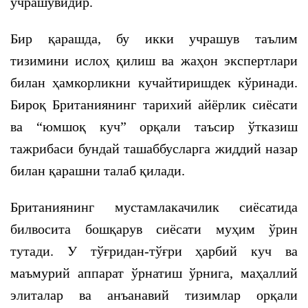
учрашувидир.
Бир қарашда, бу икки учрашув таълим
тизимини ислоҳ қилиш ва жаҳон экспертлари
билан ҳамкорликни кучайтиришдек кўринади.
Бироқ Британиянинг тарихий айёрлик сиёсати
ва “юмшоқ куч” орқали таъсир ўтказиш
тажрибаси бундай ташаббусларга жиддий назар
билан қарашни талаб қилади.
Британиянинг мустамлакачилик сиёсатида
билвосита бошқарув сиёсати муҳим ўрин
тутади. У тўғридан-тўғри ҳарбий куч ва
маъмурий аппарат ўрнатиш ўрнига, маҳаллий
элиталар ва анъанавий тизимлар орқали