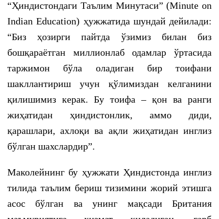
“Ҳиндистондаги Таълим Минутаси” (Minute on
Indian Education) ҳужжатида шундай дейилади:
“Биз ҳозирги пайтда ўзимиз билан биз
бошқараётган миллионлаб одамлар ўртасида
таржимон бўла оладиган бир тоифани
шакллантириш учун қўлимиздан келганини
қилишимиз керак. Бу тоифа – қон ва ранги
жиҳатидан ҳиндистонлик, аммо диди,
қарашлари, ахлоқи ва ақли жиҳатидан инглиз
бўлган шахслардир”.
Маколейнинг бу ҳужжати Ҳиндистонда инглиз
тилида таълим бериш тизимини жорий этишга
асос бўлган ва унинг мақсади Британия