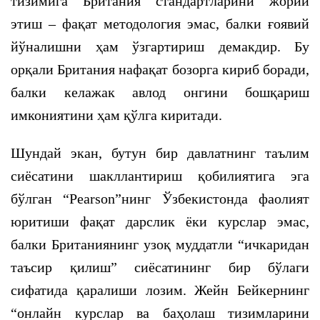
тизимига Британия стандартларини жорий
этиш – фақат методология эмас, балки ғоявий
йўналишни ҳам ўзгартириш демакдир. Бу
орқали Британия нафақат бозорга кириб боради,
балки келажак авлод онгини бошқариш
имкониятини ҳам қўлга киритади.
Шундай экан, бутун бир давлатнинг таълим
сиёсатини шакллантириш қобилиятига эга
бўлган “Pearson”нинг Ўзбекистонда фаолият
юритиши фақат дарслик ёки курслар эмас,
балки Британиянинг узоқ муддатли “ичкаридан
таъсир қилиш” сиёсатининг бир бўлаги
сифатида қаралиши лозим. Жейн Бейкернинг
“онлайн курслар ва баҳолаш тизимларини