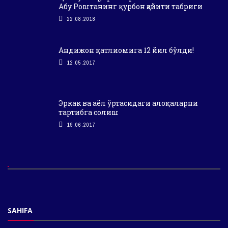
Абу Роштанинг қурбон ҳайити табриги
22.08.2018
Андижон қатлиомига 12 йил бўлди!
12.05.2017
Эркак ва аёл ўртасидаги алоқаларни
тартибга солиш
19.06.2017
SAHIFA