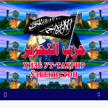
Яҳудийлар билан сулҳ тузиш — шаръан ҳаром ва сиёсий
жиҳатдан хатардир