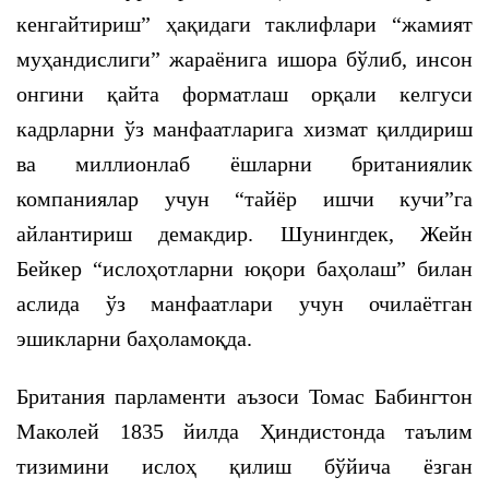
кенгайтириш” ҳақидаги таклифлари “жамият
муҳандислиги” жараёнига ишора бўлиб, инсон
онгини қайта форматлаш орқали келгуси
кадрларни ўз манфаатларига хизмат қилдириш
ва миллионлаб ёшларни британиялик
компаниялар учун “тайёр ишчи кучи”га
айлантириш демакдир. Шунингдек, Жейн
Бейкер “ислоҳотларни юқори баҳолаш” билан
аслида ўз манфаатлари учун очилаётган
эшикларни баҳоламоқда.
Британия парламенти аъзоси Томас Бабингтон
Маколей 1835 йилда Ҳиндистонда таълим
тизимини ислоҳ қилиш бўйича ёзган