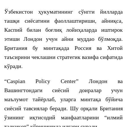
Ўзбекистон ҳукуматининг сўнгги йилларда
ташқи сиёсатини фаоллаштириши, айниқса,
Каспий билан боғлиқ лойиҳаларда иштирок
этиши Лондон учун айни муддао бўлмоқда.
Британия бу минтақада Россия ва Хитой
таъсирини чеклашни стратегик вазифа сифатида
кўради.
“Caspian Policy Center” Лондон ва
Вашингтондаги сиёсий доиралар учун
маълумот тайёрлаб, уларга минтақа бўйича
сиёсий тавсиялар беради. Шу орқали Британия
ўзининг иқтисодий манфаатларини “илмий
тадқиқот” кўринишида илгари суради.