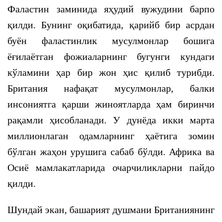
Фаластин заминида яҳудий вужудини барпо
қилди. Бунинг оқибатида, қарийб бир асрдан
буён фаластинлик мусулмонлар бошига
ёғилаётган фожиаларнинг бугунги кундаги
кўламини ҳар бир жон ҳис қилиб турибди.
Британия нафақат мусулмонлар, балки
инсониятга қарши жиноятларда ҳам биринчи
рақамли ҳисобланади. У дунёда икки марта
миллионлаган одамларнинг ҳаётига зомин
бўлган жаҳон урушига сабаб бўлди. Африка ва
Осиё мамлакатларида очарчиликларни пайдо
қилди.
Шундай экан, башарият душмани Британиянинг