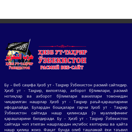
Бу – Веб саҳифа Ҳизб ут - Таҳрир Ўзбекистон расмий сайтидир.
Ҳизб ут - Таҳрир, вилоятлар, ахборот бўлимлари, расмий
нотиқлар ва ахборот бўлимлари вакиллари томонидан
чиқарилган нашрлар Ҳизб ут - Таҳрир раъй-қарашларини
ифодалайди. Булардан бошқалари гарчи Ҳизб ут - Таҳрир
Ўзбекистон сайтида нашр қилинсада ўз муаллифининг
қарашларини билдиради. Бу – Ҳизб ут - Таҳрир Ўзбекистон
сайтида чоп этилган нашрлардан иқтибос келтириш ва қайта
нашр қилиш жоиз. Фақат бунда олиб ташламай ёки таъвил