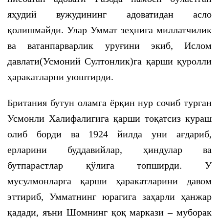
яҳудий вужудининг адоватидан асло
қолишмайди. Улар Уммат зеҳнига миллатчилик
ва ватанпарварлик уруғини экиб, Ислом
давлати(Усмоний Султонлик)га қарши қуролли
ҳаракатларни уюштирди.
Британия бутун оламга ёрқин нур сочиб турган
Усмонли Халифалигига қарши тоқатсиз кураш
олиб борди ва 1924 йилда уни ағдариб,
ерларини буддавийлар, ҳиндулар ва
бутпарастлар қўлига топширди. У
мусулмонларга қарши ҳаракатларини давом
эттириб, Умматнинг юрагига заҳарли ҳанжар
қадади, яъни Шомнинг қоқ маркази – муборак