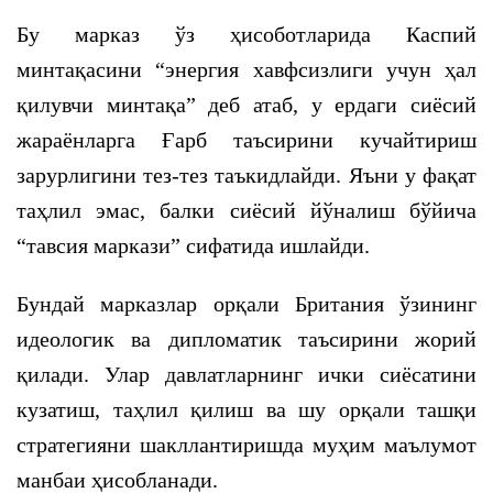
Бу марказ ўз ҳисоботларида Каспий
минтақасини “энергия хавфсизлиги учун ҳал
қилувчи минтақа” деб атаб, у ердаги сиёсий
жараёнларга Ғарб таъсирини кучайтириш
зарурлигини тез-тез таъкидлайди. Яъни у фақат
таҳлил эмас, балки сиёсий йўналиш бўйича
“тавсия маркази” сифатида ишлайди.
Бундай марказлар орқали Британия ўзининг
идеологик ва дипломатик таъсирини жорий
қилади. Улар давлатларнинг ички сиёсатини
кузатиш, таҳлил қилиш ва шу орқали ташқи
стратегияни шакллантиришда муҳим маълумот
манбаи ҳисобланади.