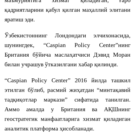
маъмуриятига хизмат қиладиган, ғарб
қадриятларини қабул қилган маҳаллий элитани
яратиш эди.
Ўзбекистоннинг Лондондаги элчихонасида,
шунингдек, “Caspian Policy Center”нинг
Британия бўйича маслаҳатчиси Дэвид Моран
билан учрашув ўтказилгани хабар қилинди.
“Caspian Policy Center” 2016 йилда ташкил
этилган бўлиб, расмий жиҳатдан “минтақавий
тадқиқотлар маркази” сифатида танилган.
Аммо амалда у Британия ва АҚШнинг
геостратегик манфаатларига хизмат қиладиган
аналитик платформа ҳисобланади.