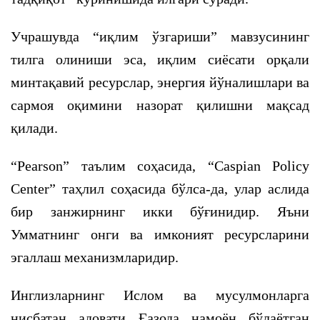
Учрашувда “иқлим ўзгариши” мавзусининг
тилга олиниши эса, иқлим сиёсати орқали
минтақавий ресурслар, энергия йўналишлари ва
сармоя оқимини назорат қилишни мақсад
қилади.
“Pearson” таълим соҳасида, “Caspian Policy
Center” таҳлил соҳасида бўлса-да, улар аслида
бир занжирнинг икки бўғинидир. Яъни
Умматнинг онги ва имконият ресурсларини
эгаллаш механизмларидир.
Инглизларнинг Ислом ва мусулмонларга
нисбатан адовати Ғазода намоён бўлаётган