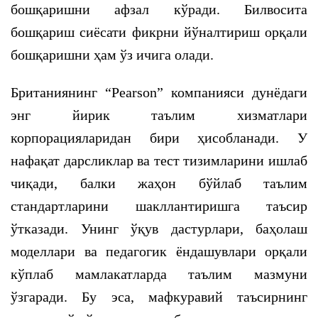
бошқаришни афзал кўради. Билвосита
бошқариш сиёсати фикрни йўналтириш орқали
бошқаришни ҳам ўз ичига олади.
Британиянинг “Pearson” компанияси дунёдаги
энг йирик таълим хизматлари
корпорацияларидан бири ҳисобланади. У
нафақат дарсликлар ва тест тизимларини ишлаб
чиқади, балки жаҳон бўйлаб таълим
стандартларини шакллантиришга таъсир
ўтказади. Унинг ўқув дастурлари, баҳолаш
моделлари ва педагогик ёндашувлари орқали
кўплаб мамлакатларда таълим мазмуни
ўзгаради. Бу эса, мафкуравий таъсирнинг