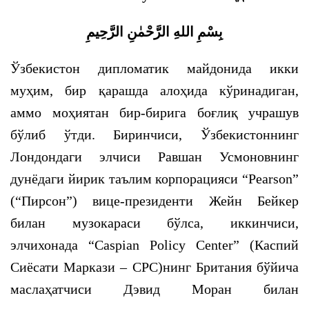
بِسْمِ اللهِ الرَّحْمٰنِ الرَّحِيمِ
Ўзбекистон дипломатик майдонида икки
муҳим, бир қарашда алоҳида кўринадиган,
аммо моҳиятан бир-бирига боғлиқ учрашув
бўлиб ўтди. Биринчиси, Ўзбекистоннинг
Лондондаги элчиси Равшан Усмоновнинг
дунёдаги йирик таълим корпорацияси “Pearson”
(“Пирсон”) вице-президенти Жейн Бейкер
билан музокараси бўлса, иккинчиси,
элчихонада “Caspian Policy Center” (Каспий
Сиёсати Маркази – CPC)нинг Британия бўйича
маслаҳатчиси Дэвид Моран билан