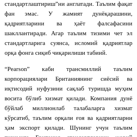
стандартлаштириш”ни англатади. Таълим фақат
фан эмас. У жамият дунёқарашини,
қадриятларини ва ҳаёт фалсафасини
шакллантиради. Агар таълим тизими чет эл
стандартларига суянса, исломий қадриятлар
орқа фонга сиқиб чиқарилиши табиий.
“Pearson” каби трансмиллий таълим
корпорациялари Британиянинг сиёсий ва
иқтисодий нуфузини сақлаб туришда муҳим
восита бўлиб хизмат қилади. Компания дунё
бўйлаб миллионлаб талабаларга хизмат
кўрсатиб, таълим орқали ғоя ва қадриятларни
ҳам экспорт қилади. Шунинг учун таълим