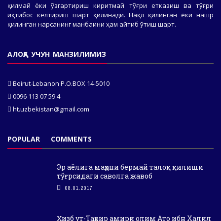
қилмай ёки ўзгартириш киритмай тўғри етказиш ва тўғри
иқтибос келтириш шарт қилинади. Нақл қилинган ёки нашр
қилинган нарсанинг манбаини ҳам айтиб ўтиш шарт.
АЛОҚА УЧУН МАНЗИЛИМИЗ
Beirut-Lebanon P.O.BOX 14-5010
0096 113 07 59 4
ht.uzbekistan@gmail.com
POPULAR
COMMENTS
Эр аёлига маҳрни бермай талоқ қилиши
тўғрсидаги саволга жавоб
08.01.2017
Ҳизб ут-Таҳрир амири олим Ато ибн Халил