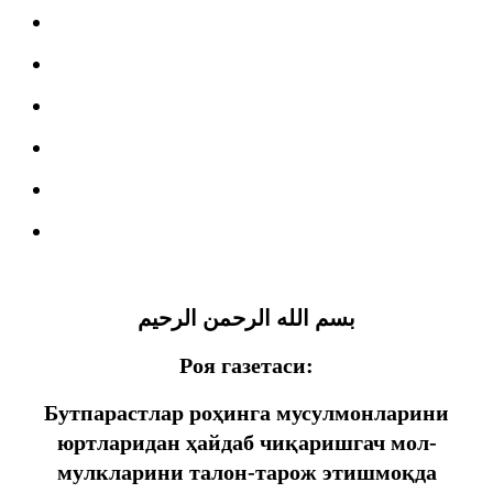
بسم الله الرحمن الرحيم
Роя газетаси:
Бутпарастлар роҳинга мусулмонларини
юртларидан ҳайдаб чиқаришгач мол-
мулкларини талон-тарож этишмоқда