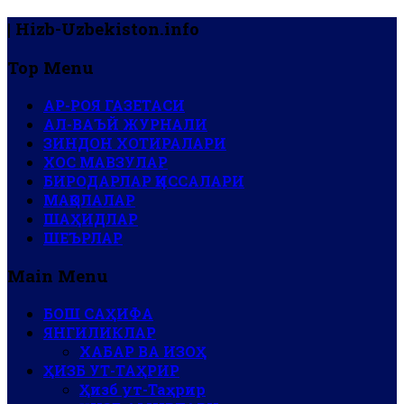
| Hizb-Uzbekiston.info
Top Menu
АР-РОЯ ГАЗЕТАСИ
АЛ-ВАЪЙ ЖУРНАЛИ
ЗИНДОН ХОТИРАЛАРИ
ХОС МАВЗУЛАР
БИРОДАРЛАР ҚИССАЛАРИ
МАҚОЛАЛАР
ШАҲИДЛАР
ШЕЪРЛАР
Main Menu
БОШ САҲИФА
ЯНГИЛИКЛАР
ХАБАР ВА ИЗОҲ
ҲИЗБ УТ-ТАҲРИР
Ҳизб ут-Таҳрир