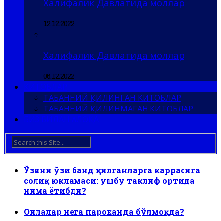
Халифалик Давлатида моллар
12.12.2022
Халифалик Давлатида моллар
06.12.2022
КИТОБЛАР
ТАБАННИЙ ҚИЛИНГАН КИТОБЛАР
ТАБАННИЙ ҚИЛИНМАГАН КИТОБЛАР
БИЗ БИЛАН АЛОҚА
Ўзини ўзи банд қилганларга каррасига
солиқ юкламаси: ушбу таклиф ортида
нима ётибди?
Оилалар нега пароканда бўлмоқда?