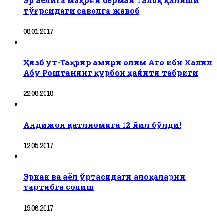
Эр аёлига маҳрни бермай талоқ қилиши
тўғрсидаги саволга жавоб
08.01.2017
Ҳизб ут-Таҳрир амири олим Ато ибн Халил
Абу Роштанинг қурбон ҳайити табриги
22.08.2018
Андижон қатлиомига 12 йил бўлди!
12.05.2017
Эркак ва аёл ўртасидаги алоқаларни
тартибга солиш
19.06.2017