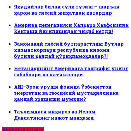
Яҳудийлар билан сулҳ тузиш — шаръан
ҳаром ва сиёсий жиҳатдан хатардир
Америка делегацияси Халқаро Хавфсизлик
Кенгаши йиғилишидан чиқиб кетди!
Замонавий сиёсий бутпарастлик: Бутлар
хизматкорлари республика низоми
бутини қандай қўриқламоқдалар?!
Нетаняҳунинг Америкага ташрифи: унинг
сабаблари ва натижалари
АҚШ–Эрон уруши фонида Ўзбекистон
энергетик ва геосиёсий мустақилликка
қандай эришиши мумкин?
Таълимдаги инқироз ва Ислом
Давлатининг нажот манҳажи
АР-РОЯ ГАЗЕТАСИ