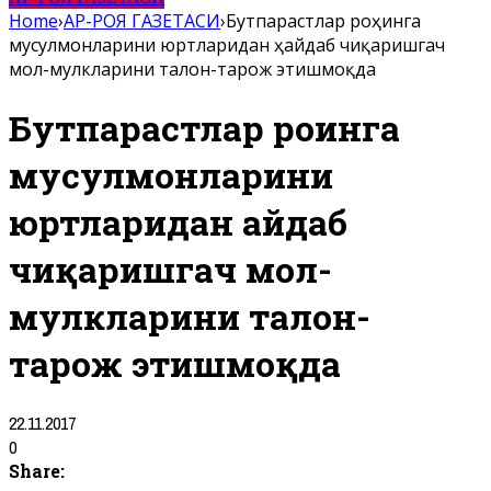
Home
›
АР-РОЯ ГАЗЕТАСИ
›
Бутпарастлар роҳинга
мусулмонларини юртларидан ҳайдаб чиқаришгач
мол-мулкларини талон-тарож этишмоқда
Бутпарастлар роҳинга
мусулмонларини
юртларидан ҳайдаб
чиқаришгач мол-
мулкларини талон-
тарож этишмоқда
22.11.2017
0
Share: