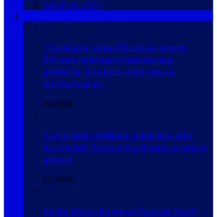
ХАБАР ВА ИЗОҲ
ҲИЗБ УТ-ТАҲРИР
“Сизларга нима бўлдики, Аллоҳ
йўлида (жиҳодга) чиқинглар,
дейилса, ўз ерингизга (яъни,
юртингизга) ...
23.03.2025
Усули фиқҳ бўйича олим Ато ибн
Халил Абу Рашта: Ҳизбнинг ҳозирги
амири
07.12.2016
Шайх Абдул Қаддим Заллум: Ҳизб