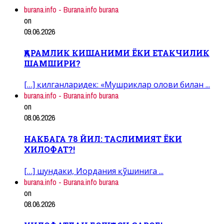
burana.info - Burana.info burana
on
09.06.2026
ҚАРАМЛИК КИШАНИМИ ЁКИ ЕТАКЧИЛИК
ШАМШИРИ?
[…] қилганларидек: «Мушриклар олови билан ...
burana.info - Burana.info burana
on
08.06.2026
НАКБАГА 78 ЙИЛ: ТАСЛИМИЯТ ЁКИ
ХИЛОФАТ?!
[…] шундаки, Иордания қўшинига ...
burana.info - Burana.info burana
on
08.06.2026