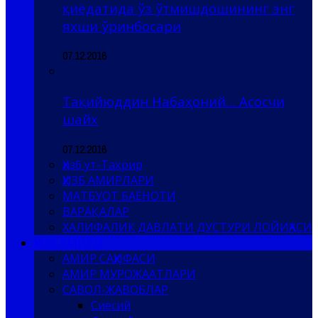
қиёдатида ўз ўтмишдошининг энг
яхши ўринбосари
07.12.2016
Тақийюддин Набаҳоний… Асосчи
шайх
07.12.2016
Ҳизб ут-Таҳрир
ҲИЗБ АМИРЛАРИ
МАТБУОТ БАЁНОТИ
ВАРАҚАЛАР
ХАЛИФАЛИК ДАВЛАТИ ДУСТУРИ ЛОЙИҲАСИ
ҲИЗБ АМИРИ
АМИР САҲИФАСИ
АМИР МУРОЖААТЛАРИ
САВОЛ-ЖАВОБЛАР
Сиёсий