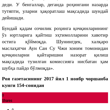
деди. У бенгаллар, деганда роҳингани назарда
тутяпти, уларни ҳақоратлаш мақсадида шундай
дейишади.
Бундай қадам озчилик роҳинга қочқинларининг
ўз юртларига қайтиш эҳтимолларини хавотир
остига қўймоқда. Шунингдек, халқаро
маслаҳатчи Аун Сан Су Чжи хоним томонидан
қочқинларни қайтаришни назорат қилиш
мақсадида тузилган комиссияга нисбатан ҳам
шубҳа пайдо бўлмоқда».
Роя газетасининг 2017 йил
1
ноябр чоршанба
кунги 15
4-сонидан
0
Shares
0