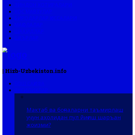
ЗИНДОН ХОТИРАЛАРИ
ХОС МАВЗУЛАР
БИРОДАРЛАР ҚИССАЛАРИ
МАҚОЛАЛАР
ШАҲИДЛАР
ШЕЪРЛАР
| Hizb-Uzbekiston.info
БОШ САҲИФА
ЯНГИЛИКЛАР
Мактаб ва боғчаларни таъмирлаш
учун аҳолидан пул йиғиш шаръан
жоизми?