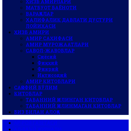
ҲИЗБ АМИРЛАРИ
МАТБУОТ БАЁНОТИ
ВАРАҚАЛАР
ХАЛИФАЛИК ДАВЛАТИ ДУСТУРИ
ЛОЙИҲАСИ
ҲИЗБ АМИРИ
АМИР САҲИФАСИ
АМИР МУРОЖААТЛАРИ
САВОЛ-ЖАВОБЛАР
Сиёсий
Фиқҳий
Фикрий
Иқтисодий
АМИР КИТОБЛАРИ
САҚОФИЙ БЎЛИМ
КИТОБЛАР
ТАБАННИЙ ҚИЛИНГАН КИТОБЛАР
ТАБАННИЙ ҚИЛИНМАГАН КИТОБЛАР
БИЗ БИЛАН АЛОҚА
АР-РОЯ ГАЗЕТАСИ
АЛ-ВАЪЙ ЖУРНАЛИ