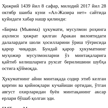
Ҳижрий 1439 йил 8 сафар, милодий 2017 йил 28
октябр шанба куни «Ал-Жазира нет» сайтида
қуйидаги хабар нашр қилинди:
«Бирма (Мьянма) ҳукумати, мусулмон роҳинга
аҳолиси ҳижрат қилган Аракан вилоятидаги
далалардаги шоли ҳосилларини ўриш тўғрисида
қарор чиқарди. Бундай қарор ҳукуматнинг
муҳожир мусулмонларни ўз минтақаларига
қайтиб келишларига рухсат берилишини шубҳа
остига қўймоқда.
Ҳукуматнинг айни минтақада содир этиб келган
қирғин ва қийноқлари кучайиши ортидан, ўтган
август охирларидан буён минтақанинг аксар
ерлари бўшаб қолган эди.