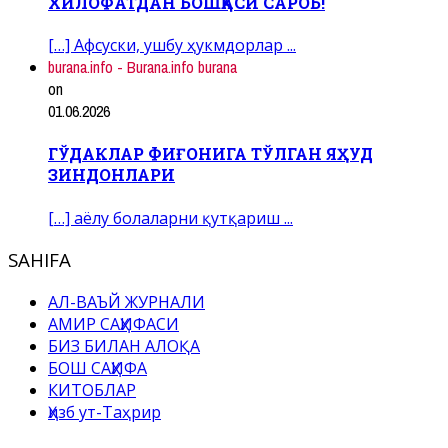
ХИЛОФАТДАН БОШҚАСИ САРОБ!
[…] Афсуски, ушбу ҳукмдорлар ...
burana.info - Burana.info burana
on
01.06.2026
ГЎДАКЛАР ФИҒОНИГА ТЎЛГАН ЯҲУД
ЗИНДОНЛАРИ
[…] аёлу болаларни қутқариш ...
SAHIFA
АЛ-ВАЪЙ ЖУРНАЛИ
АМИР САҲИФАСИ
БИЗ БИЛАН АЛОҚА
БОШ САҲИФА
КИТОБЛАР
Ҳизб ут-Таҳрир