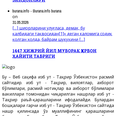
burana.info - Burana.info burana
on
31.05.2026
[…] шиорларини улуғласа, демак, бу
қалбидаги тақвосидан[1]» деган каломига содиқ
қолган ҳолда, байрам шукуҳини […]
1447 ҲИЖРИЙ ЙИЛ МУБОРАК ҚУРБОН
ҲАЙИТИ ТАБРИГИ
Бу – Веб саҳифа Ҳизб ут - Таҳрир Ўзбекистон расмий
сайтидир. Ҳизб ут - Таҳрир, вилоятлар, ахборот
бўлимлари, расмий нотиқлар ва ахборот бўлимлари
вакиллари томонидан чиқарилган нашрлар Ҳизб ут -
Таҳрир раъй-қарашларини ифодалайди. Булардан
бошқалари гарчи Ҳизб ут - Таҳрир Ўзбекистон сайтида
нашр қилинсада ўз муаллифининг қарашларини