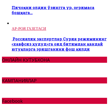
Пичоқни олдин ўзингга ур, оғримаса
бошқага…
АР-РОЯ ГАЗЕТАСИ
Россиялик экспертлар Сурия режимининг
«хавфсиз ҳудуд»га оид битимдан қандай
ютуқларга эришганини фош қилди
ОНЛАЙН КУТУБХОНА
КАМПАНИЯЛАР
Facebook