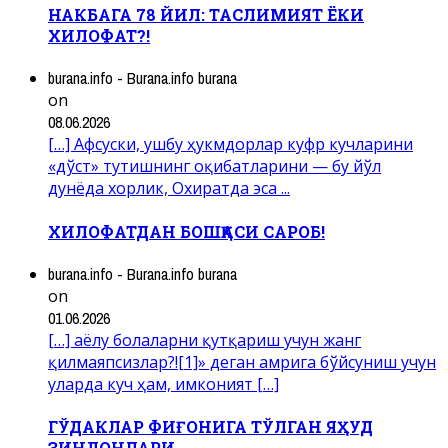
НАКБАГА 78 ЙИЛ: ТАСЛИМИЯТ ЁКИ
ХИЛОФАТ?!
burana.info - Burana.info burana
on
08.06.2026
[…] Афсуски, ушбу ҳукмдорлар куфр кучларини
«дўст» тутишнинг оқибатларини — бу йўл
дунёда хорлик, Охиратда эса ...
ХИЛОФАТДАН БОШҚАСИ САРОБ!
burana.info - Burana.info burana
on
01.06.2026
[…] аёлу болаларни қутқариш учун жанг
қилмаяпсизлар?![1]» деган амрига бўйсуниш учун
уларда куч ҳам, имконият […]
ГЎДАКЛАР ФИҒОНИГА ТЎЛГАН ЯҲУД
ЗИНДОНЛАРИ