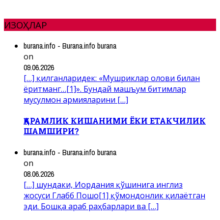
ИЗОҲЛАР
burana.info - Burana.info burana
on
09.06.2026
[…] қилганларидек: «Мушриклар олови билан
ёритманг…[1]». Бундай машъум битимлар
мусулмон армияларини […]
ҚАРАМЛИК КИШАНИМИ ЁКИ ЕТАКЧИЛИК
ШАМШИРИ?
burana.info - Burana.info burana
on
08.06.2026
[…] шундаки, Иордания қўшинига инглиз
жосуси Глабб Пошо[1] қўмондонлик қилаётган
эди. Бошқа араб раҳбарлари ва […]