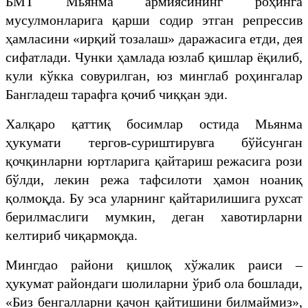
БМТ Мьянма армиясининг роҳинга
мусулмонларига қарши содир этган репрессив
ҳамласини «ирқий тозалаш» даражасига етди, дея
сифатлади. Чунки ҳамлада юзлаб қишлар ёқилиб,
кули кўкка совурилган, юз минглаб роҳингалар
Бангладеш тарафга қочиб чиққан эди.
Халқаро қаттиқ босимлар остида Мьянма
ҳукумати тергов-суриштирувга бўйсунган
қочқинларни юртларига қайтариш режасига рози
бўлди, лекин режа тафсилоти ҳамон ноаниқ
қолмоқда. Бу эса уларнинг қайтарилишига рухсат
берилмаслиги мумкин, деган хавотирларни
келтириб чиқармоқда.
Мингдао райони қишлоқ хўжалик раиси –
ҳукумат райондаги шолиларни ўриб ола бошлади,
«Биз бенгалларни қачон қайтишини билмаймиз»,