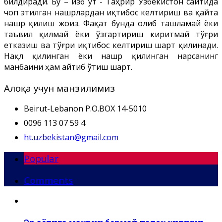
билдиради. Бу – Ҳизб ут - Таҳрир Ўзбекистон сайтида
чоп этилган нашрлардан иқтибос келтириш ва қайта
нашр қилиш жоиз. Фақат бунда олиб ташламай ёки
таъвил қилмай ёки ўзгартириш киритмай тўғри
етказиш ва тўғри иқтибос келтириш шарт қилинади.
Нақл қилинган ёки нашр қилинган нарсанинг
манбаини ҳам айтиб ўтиш шарт.
Алоқа учун манзилимиз
Beirut-Lebanon P.O.BOX 14-5010
0096 113 07 59 4
ht.uzbekistan@gmail.com
Popular
Comments