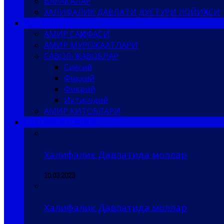
ВАРАҚАЛАР
ХАЛИФАЛИК ДАВЛАТИ ДУСТУРИ ЛОЙИҲАСИ
ҲИЗБ АМИРИ
АМИР САҲИФАСИ
АМИР МУРОЖААТЛАРИ
САВОЛ-ЖАВОБЛАР
Сиёсий
Фиқҳий
Фикрий
Иқтисодий
АМИР КИТОБЛАРИ
САҚОФИЙ БЎЛИМ
Халифалик Давлатида моллар
10.03.2023
Халифалик Давлатида моллар