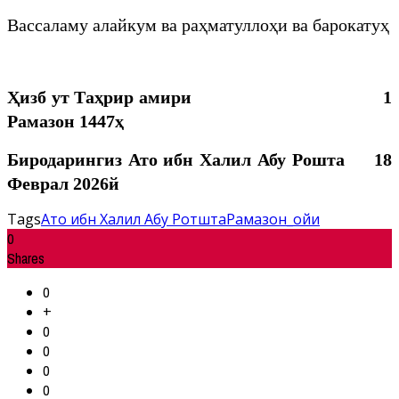
Вассаламу алайкум ва раҳматуллоҳи ва барокатуҳ
Ҳизб ут Таҳрир амири
1
Рамазон 1447
ҳ
Биродарингиз
Ато ибн Халил Абу Рошта
18
Феврал 2026й
Tags
Ато ибн Халил Абу Ротшта
Рамазон_ойи
0
Shares
0
+
0
0
0
0