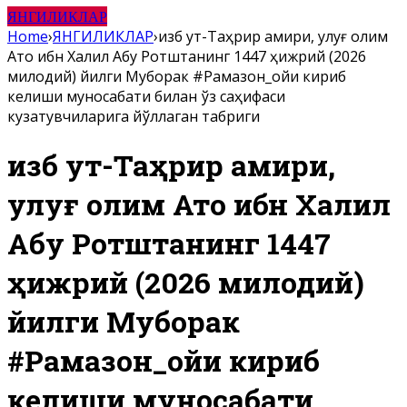
ЯНГИЛИКЛАР
Home
›
ЯНГИЛИКЛАР
›
Ҳизб ут-Таҳрир амири, улуғ олим
Ато ибн Халил Абу Ротштанинг 1447 ҳижрий (2026
милодий) йилги Муборак #Рамазон_ойи кириб
келиши муносабати билан ўз саҳифаси
кузатувчиларига йўллаган табриги
Ҳизб ут-Таҳрир амири,
улуғ олим Ато ибн Халил
Абу Ротштанинг 1447
ҳижрий (2026 милодий)
йилги Муборак
#Рамазон_ойи кириб
келиши муносабати