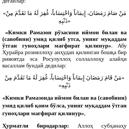
деганлар:
«
مَنْ صَامَ رَمَضَانَ، إِيمَاناً وَاحْتِسَاباً، غُفِرَ لَهُ مَا تَقَدَّمَ مِنْ
ذَنْبِهِ
»
«Кимки Рамазон рўзасини иймон билан ва
(савобини) умид қилиб утса, унинг муқаддам
ўтган гуноҳлари мағфират қилинур»
. Абу
Ҳурайра розияллоҳу анҳудан қилинган бошқа бир
ривоятда эса Росулуллоҳ соллаллоҳу алайҳи
васаллам бундай дедилар:
«مَنْ قَامَ رَمَضَانَ إِيمَاناً وَاحْتِسَاباً، غُفِرَ لَهُ مَا تَقَدَّمَ مِنْ
ذَنْبِهِ»
«Кимки Рамазонда иймон билан ва (савобини)
умид қилиб қоим бўлса, унинг муқаддам ўтган
гуноҳлари мағфират қилинур»
,
Ҳурматли биродарлар:
Аллоҳ субҳанаҳу