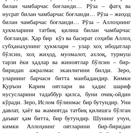
билан чамбарчас боғланди… Рўза – фатҳ ва
нусрат билан чамбарчас боғланди… Рўза – жиҳод
билан чамбарчас боғланди… Рўза – Аллоҳнинг
ҳукмларини татбиқ қилиш билан чамбарчас
боғланди. Ҳар бир кўз ва басират соҳиби Аллоҳ
субҳанаҳунинг ҳукмлари – улар хоҳ ибодатлар
бўлсин, хоҳ жиҳод, муомалот, ахлоқ, турмуш
тарзи ёки ҳадлар ва жиноятлар бўлсин – бир-
биридан ажралмас эканлигини билди. Зеро,
уларнинг барчаси битта манбадандир. Кимки
Қуръон Карим оятлари ва ҳадис шариф
нусусларини тадаббур қилса, буни очиқ-ойдин
кўради. Зеро, Ислом бўлинмас бир бутундир. Уни
давлат, ҳаёт ва жамиятда татбиқ қилишга бўлган
даъват ҳам битта, бир бутундир. Шунинг учун,
кимки Аллоҳнинг оятларини бир-биридан