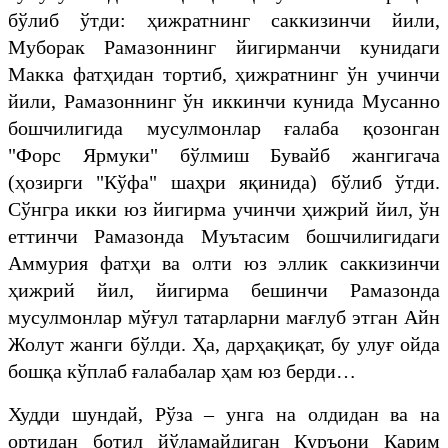
бўлиб ўтди: ҳижратнинг саккизинчи йили,
Муборак Рамазоннинг йигирманчи кунидаги
Макка фатҳидан тортиб, ҳижратнинг ўн учинчи
йили, Рамазоннинг ўн иккинчи кунида Мусанно
бошчилигида мусулмонлар ғалаба қозонган
"Форс Ярмуки" бўлмиш Бувайб жангигача
(ҳозирги "Кўфа" шаҳри яқинида) бўлиб ўтди.
Сўнгра икки юз йигирма учинчи ҳижрий йил, ўн
еттинчи Рамазонда Муътасим бошчилигидаги
Аммурия фатҳи ва олти юз эллик саккизинчи
ҳижрий йил, йигирма бешинчи Рамазонда
мусулмонлар мўғул татарларни мағлуб этган Айн
Жолут жанги бўлди. Ҳа, дарҳақиқат, бу улуғ ойда
бошқа кўплаб ғалабалар ҳам юз берди…
Худди шундай, Рўза – унга на олдидан ва на
ортидан ботил йўламайдиган Қуръони Карим