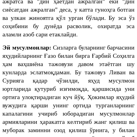
ажратса ва "дин ҳаётдан ажралган" ёки "дин
сиёсатдан ажралган" деса, у катта гуноҳга ботган
ва улкан жиноятга қўл урган бўлади. Бу эса ўз
соҳибини бу дунёда расволик, охиратда эса
аламли азоб сари етаклайди.
Эй мусулмонлар:
Сизларга буларнинг барчасини
яҳудийларнинг Ғазо билан бирга Ғарбий Соҳилга
ҳам ваҳшиёна тажовузи давом этаётган шу
кунларда эслатмоқдаман. Бу тажовуз Ливан ва
Сурияга қадар чўзилди, яҳуд мусулмон
юртларида қутуриб изғимоқда, қаршисида уни
ортига улоқтирадиган куч йўқ. Ҳокимлар яҳудий
вужудига қарши унинг ортида турганларнинг
капалагини учириб юборадиган мусулмонлар
армияларини ҳаракатга келтириб жанг қилиш ва
муборак заминни озод қилиш ўрнига, у билан