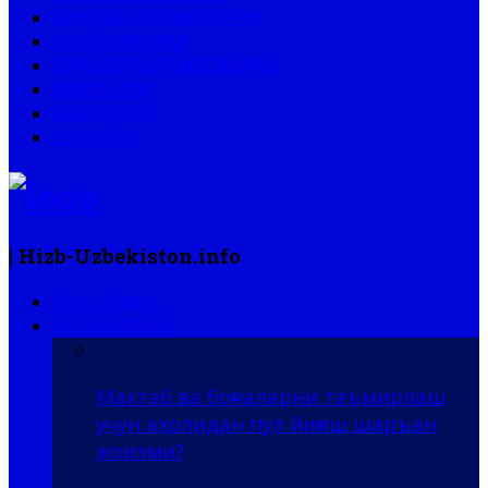
ЗИНДОН ХОТИРАЛАРИ
ХОС МАВЗУЛАР
БИРОДАРЛАР ҚИССАЛАРИ
МАҚОЛАЛАР
ШАҲИДЛАР
ШЕЪРЛАР
| Hizb-Uzbekiston.info
БОШ САҲИФА
ЯНГИЛИКЛАР
Мактаб ва боғчаларни таъмирлаш
учун аҳолидан пул йиғиш шаръан
жоизми?