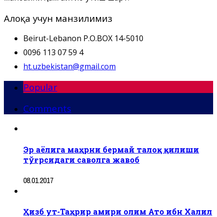
Алоқа учун манзилимиз
Beirut-Lebanon P.O.BOX 14-5010
0096 113 07 59 4
ht.uzbekistan@gmail.com
Popular
Comments
Эр аёлига маҳрни бермай талоқ қилиши
тўғрсидаги саволга жавоб
08.01.2017
Ҳизб ут-Таҳрир амири олим Ато ибн Халил