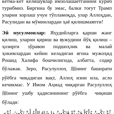
кетма-кет келишувлар имзолашаётганини кўриб
турибмиз. Биргина бу эмас, балки тоғут Трамп
уларни хорлаш учун тўпламоқда, улар Аллоҳдан,
Расулидан ва мўминлардан ҳаё қилишмаяпти!
Эй мусулмонлар:
Яҳудийларга қарши жанг
қилиш, уларни қириш ва вужудини йўқ қилиш –
ҳозирги зўравон подшоҳлик ва малай
ҳокимлардан кейин келадиган ягона мужоҳид
Рошид Халифа бошчилигида, албатта, содир
бўлажак. Зеро, Расулуллоҳ
ﷺ
нинг башорати
рўёбга чиқадиган вақт, Аллоҳ изни ила, асло
кечикмас. У Имом Аҳмад чиқарган Расулуллоҳ
ﷺ
нинг ушбу ҳадисинининг рўёбга чиқиши
бўлади:
«
ثُمَّ تَكُونُ مُلْكاً جَبْرِيَّةً فَتَكُونُ مَا شَاءَ اللَّهُ أَنْ تَكُونَ، ثُمَّ