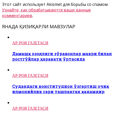
Этот сайт использует Akismet для борьбы со спамом.
Узнайте, как обрабатываются ваши данные
комментариев
.
ЯНАДА ҚИЗИҚАРЛИ МАВЗУЛАР
АР-РОЯ ГАЗЕТАСИ
Дамашқ озодлиги зўравонлар макри билан
ростгўйлар ҳаракати ўртасида
АР-РОЯ ГАЗЕТАСИ
Судандаги конституцион ўзгартиш очиқ
илмонийлик сари ташланган қадамдир
АР-РОЯ ГАЗЕТАСИ