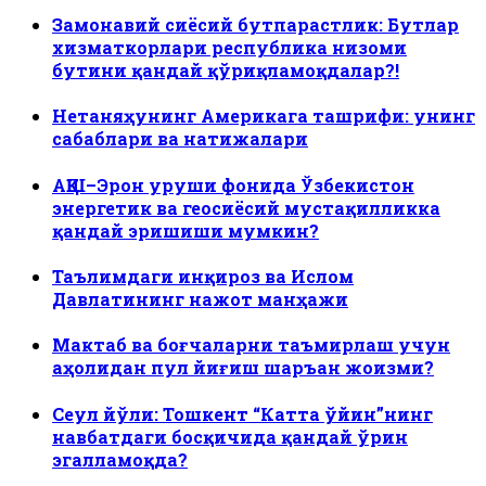
Замонавий сиёсий бутпарастлик: Бутлар
хизматкорлари республика низоми
бутини қандай қўриқламоқдалар?!
Нетаняҳунинг Америкага ташрифи: унинг
сабаблари ва натижалари
АҚШ–Эрон уруши фонида Ўзбекистон
энергетик ва геосиёсий мустақилликка
қандай эришиши мумкин?
Таълимдаги инқироз ва Ислом
Давлатининг нажот манҳажи
Мактаб ва боғчаларни таъмирлаш учун
аҳолидан пул йиғиш шаръан жоизми?
Сеул йўли: Тошкент “Катта ўйин”нинг
навбатдаги босқичида қандай ўрин
эгалламоқда?