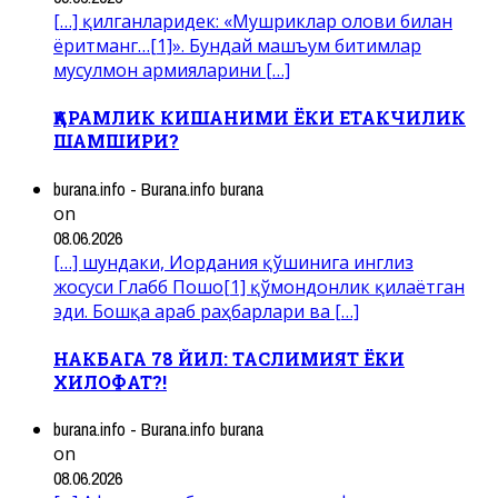
[…] қилганларидек: «Мушриклар олови билан
ёритманг…[1]». Бундай машъум битимлар
мусулмон армияларини […]
ҚАРАМЛИК КИШАНИМИ ЁКИ ЕТАКЧИЛИК
ШАМШИРИ?
burana.info - Burana.info burana
on
08.06.2026
[…] шундаки, Иордания қўшинига инглиз
жосуси Глабб Пошо[1] қўмондонлик қилаётган
эди. Бошқа араб раҳбарлари ва […]
НАКБАГА 78 ЙИЛ: ТАСЛИМИЯТ ЁКИ
ХИЛОФАТ?!
burana.info - Burana.info burana
on
08.06.2026