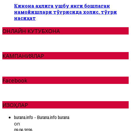
Кинона аҳлига ушбу янги бошлаган
намойишлари тўғрисида холис, тўғри
насиҳат
ОНЛАЙН КУТУБХОНА
КАМПАНИЯЛАР
Facebook
ИЗОҲЛАР
burana.info - Burana.info burana
on
09.06.2026