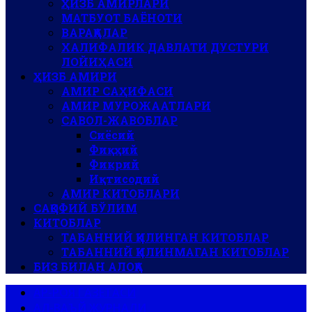
ҲИЗБ АМИРЛАРИ
МАТБУОТ БАЁНОТИ
ВАРАҚАЛАР
ХАЛИФАЛИК ДАВЛАТИ ДУСТУРИ
ЛОЙИҲАСИ
ҲИЗБ АМИРИ
АМИР САҲИФАСИ
АМИР МУРОЖААТЛАРИ
САВОЛ-ЖАВОБЛАР
Сиёсий
Фиқҳий
Фикрий
Иқтисодий
АМИР КИТОБЛАРИ
САҚОФИЙ БЎЛИМ
КИТОБЛАР
ТАБАННИЙ ҚИЛИНГАН КИТОБЛАР
ТАБАННИЙ ҚИЛИНМАГАН КИТОБЛАР
БИЗ БИЛАН АЛОҚА
АР-РОЯ ГАЗЕТАСИ
АЛ-ВАЪЙ ЖУРНАЛИ