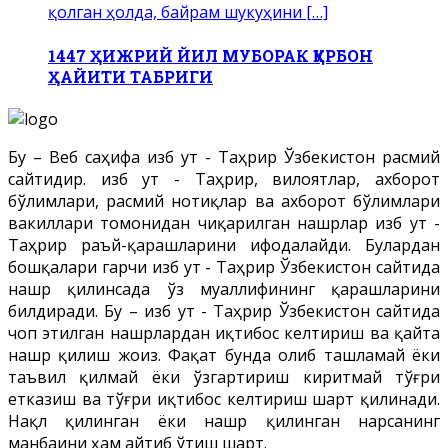
қолган ҳолда, байрам шукуҳини […]
1447 ҲИЖРИЙ ЙИЛ МУБОРАК ҚУРБОН
ҲАЙИТИ ТАБРИГИ
Бу – Веб саҳифа Ҳизб ут - Таҳрир Ўзбекистон расмий
сайтидир. Ҳизб ут - Таҳрир, вилоятлар, ахборот
бўлимлари, расмий нотиқлар ва ахборот бўлимлари
вакиллари томонидан чиқарилган нашрлар Ҳизб ут -
Таҳрир раъй-қарашларини ифодалайди. Булардан
бошқалари гарчи Ҳизб ут - Таҳрир Ўзбекистон сайтида
нашр қилинсада ўз муаллифининг қарашларини
билдиради. Бу – Ҳизб ут - Таҳрир Ўзбекистон сайтида
чоп этилган нашрлардан иқтибос келтириш ва қайта
нашр қилиш жоиз. Фақат бунда олиб ташламай ёки
таъвил қилмай ёки ўзгартириш киритмай тўғри
етказиш ва тўғри иқтибос келтириш шарт қилинади.
Нақл қилинган ёки нашр қилинган нарсанинг
манбаини ҳам айтиб ўтиш шарт.