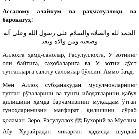
Ассалому алайкум ва р
аҳматуллоҳи ва
барокатуҳ!
الحمد لله والصلاة والسلام على رسول الله وعلى آله
وصحبه ومن والاه وبعد
Аллоҳга ҳамд-санолар, Расулуллоҳга, У зотнинг
оли байтига, саҳобаларига ва У зотни дўст
тутганларга салоту саломлар бўлсин. Аммо баъд:
Мен Аллоҳ субҳанаҳудан мусулмонларнинг
тутган рўзаларини ва тунги ибодатларини қабул
қилишини ҳамда барчамизнинг муқаддам ўтган
гуноҳларимизни мағфират қилишини сўраб
қоламан. Зеро, Расулуллоҳ
ﷺ
Бухорий ва Муслим
Абу Ҳурайрадан чиқарган ҳадисда шундай