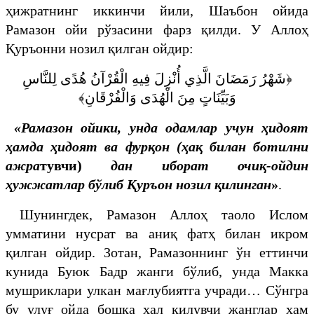
ҳижратнинг иккинчи йили, Шаъбон ойида
Рамазон ойи рўзасини фарз қилди. У Аллоҳ
Қуръонни нозил қилган ойдир:
﴿شَهْرُ رَمَضَانَ الَّذِي أُنْزِلَ فِيهِ الْقُرْآنُ هُدًى لِلنَّاسِ
وَبَيِّنَاتٍ مِنَ الْهُدَى وَالْفُرْقَانِ﴾
«Рамазон ойики, унда одамлар учун ҳидоят
ҳамда ҳидоят ва фурқон (ҳақ билан ботилни
ажра
тувчи)
дан иборат очиқ-ойдин
ҳужжатлар бўлиб Қуръон нозил қилинган
»
.
Шунингдек, Рамазон Аллоҳ таоло Ислом
умматини нусрат ва аниқ фатҳ билан икром
қилган ойдир. Зотан, Рамазоннинг ўн еттинчи
кунида Буюк Бадр жанги бўлиб, унда Макка
мушриклари улкан мағлубиятга учради… Сўнгра
бу улуғ ойда бошқа ҳал қилувчи жанглар ҳам