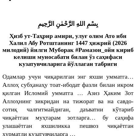
بِسْمِ اللهِ الرَّحْمٰنِ الرَّحِيمِ
Ҳизб ут-Таҳрир амири, улу
ғ
олим Ато ибн
Халил Абу Ротштанинг 1447 ҳижрий (2026
милодий) йилги
Муборак #Рамазон_ойи кириб
келиши муносабати билан ўз саҳифаси
кузатувчиларига йўллаган табриги
Одамлар учун чиқарилган энг яхши умматга…
Аллоҳ субҳанаҳу тоат-ибодат фазли билан икром
қилган Исломий умматга … Азиз Ҳаким Зот
Аллоҳнинг зикридан на тижорат ва на савдо-
сотиқ чалғитмайдиган, даъватни кўтариб
чиқаётган муҳтарам зотларга… бу саҳифа
улашаётган яхшиликка пешвоз чиқаётган
ҳурматли кузатувчиларга …