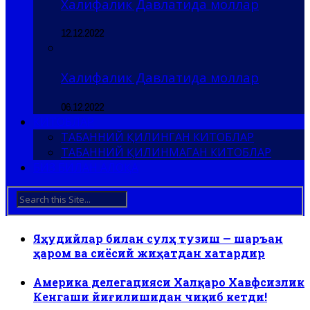
Халифалик Давлатида моллар
12.12.2022
Халифалик Давлатида моллар
06.12.2022
КИТОБЛАР
ТАБАННИЙ ҚИЛИНГАН КИТОБЛАР
ТАБАННИЙ ҚИЛИНМАГАН КИТОБЛАР
БИЗ БИЛАН АЛОҚА
Яҳудийлар билан сулҳ тузиш — шаръан
ҳаром ва сиёсий жиҳатдан хатардир
Америка делегацияси Халқаро Хавфсизлик
Кенгаши йиғилишидан чиқиб кетди!