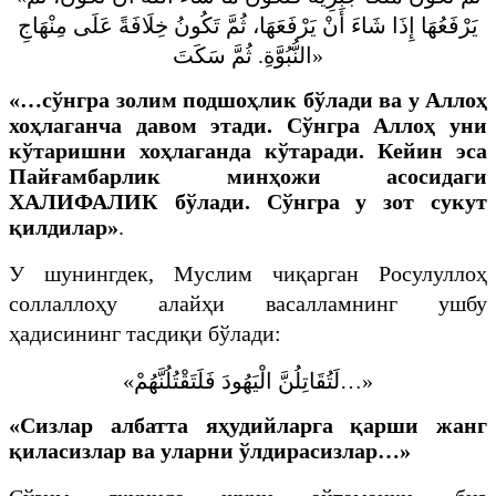
يَرْفَعُهَا إِذَا شَاءَ أَنْ يَرْفَعَهَا، ثُمَّ تَكُونُ خِلَافَةً عَلَى مِنْهَاجِ
النُّبُوَّةِ. ثُمَّ سَكَتَ
»
«…сўнгра золим подшоҳлик бўлади ва у Аллоҳ
хоҳлаганча давом этади. Сўнгра Аллоҳ уни
кўтаришни хоҳлаганда кўтаради. Кейин эса
Пайғамбарлик минҳожи асосидаги
ХАЛИФАЛИК
бўлади. Сўнгра у зот сукут
қилдилар»
.
У шунингдек, Муслим чиқарган Росулуллоҳ
соллаллоҳу алайҳи васалламнинг ушбу
ҳадисининг тасдиқи бўлади:
«
لَتُقَاتِلُنَّ الْيَهُودَ فَلَتَقْتُلُنَّهُمْ
…»
«Сизлар албатта яҳудийларга қарши жанг
қиласизлар ва уларни ўлдирасизлар…»