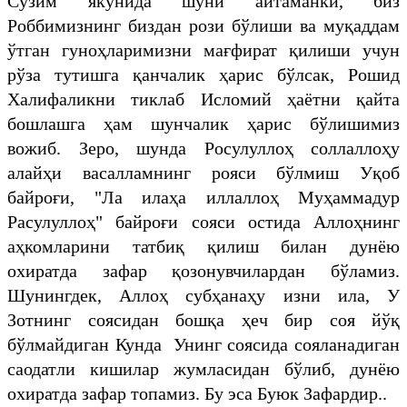
Сўзим якунида шуни айтаманки, биз
Роббимизнинг биздан рози бўлиши ва муқаддам
ўтган гуноҳларимизни мағфират қилиши учун
рўза тутишга қанчалик ҳарис бўлсак, Рошид
Халифаликни тиклаб Исломий ҳаётни қайта
бошлашга ҳам шунчалик ҳарис бўлишимиз
вожиб. Зеро, шунда Росулуллоҳ соллаллоҳу
алайҳи васалламнинг рояси бўлмиш Уқоб
байроғи, "Ла илаҳа иллаллоҳ Муҳаммадур
Расулуллоҳ" байроғи сояси остида Аллоҳнинг
аҳкомларини татбиқ қилиш билан дунёю
охиратда зафар қозонувчилардан бўламиз.
Шунингдек, Аллоҳ субҳанаҳу изни ила, У
Зотнинг соясидан бошқа ҳеч бир соя йўқ
бўлмайдиган Кунда Унинг соясида сояланадиган
саодатли кишилар жумласидан бўлиб, дунёю
охиратда зафар топамиз. Бу эса Буюк Зафардир..