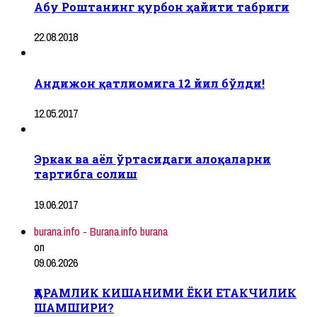
Абу Роштанинг қурбон ҳайити табриги
22.08.2018
Андижон қатлиомига 12 йил бўлди!
12.05.2017
Эркак ва аёл ўртасидаги алоқаларни
тартибга солиш
19.06.2017
burana.info - Burana.info burana
on
09.06.2026
ҚАРАМЛИК КИШАНИМИ ЁКИ ЕТАКЧИЛИК
ШАМШИРИ?