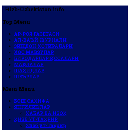
| Hizb-Uzbekiston.info
Top Menu
АР-РОЯ ГАЗЕТАСИ
АЛ-ВАЪЙ ЖУРНАЛИ
ЗИНДОН ХОТИРАЛАРИ
ХОС МАВЗУЛАР
БИРОДАРЛАР ҚИССАЛАРИ
МАҚОЛАЛАР
ШАҲИДЛАР
ШЕЪРЛАР
Main Menu
БОШ САҲИФА
ЯНГИЛИКЛАР
ХАБАР ВА ИЗОҲ
ҲИЗБ УТ-ТАҲРИР
Ҳизб ут-Таҳрир