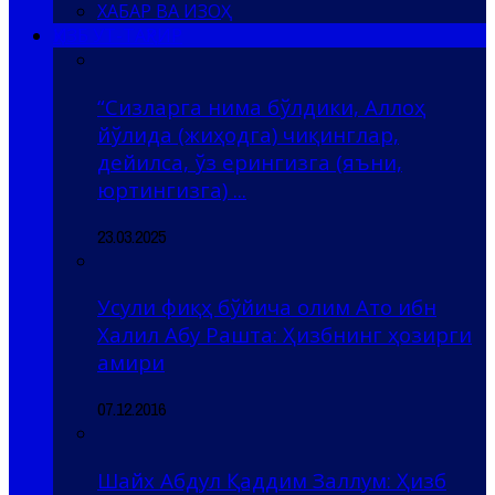
ХАБАР ВА ИЗОҲ
ҲИЗБ УТ-ТАҲРИР
“Сизларга нима бўлдики, Аллоҳ
йўлида (жиҳодга) чиқинглар,
дейилса, ўз ерингизга (яъни,
юртингизга) ...
23.03.2025
Усули фиқҳ бўйича олим Ато ибн
Халил Абу Рашта: Ҳизбнинг ҳозирги
амири
07.12.2016
Шайх Абдул Қаддим Заллум: Ҳизб