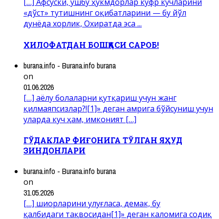
[…] Афсуски, ушбу ҳукмдорлар куфр кучларини
«дўст» тутишнинг оқибатларини — бу йўл
дунёда хорлик, Охиратда эса ...
ХИЛОФАТДАН БОШҚАСИ САРОБ!
burana.info - Burana.info burana
on
01.06.2026
[…] аёлу болаларни қутқариш учун жанг
қилмаяпсизлар?![1]» деган амрига бўйсуниш учун
уларда куч ҳам, имконият […]
ГЎДАКЛАР ФИҒОНИГА ТЎЛГАН ЯҲУД
ЗИНДОНЛАРИ
burana.info - Burana.info burana
on
31.05.2026
[…] шиорларини улуғласа, демак, бу
қалбидаги тақвосидан[1]» деган каломига содиқ