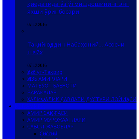
қиёдатида ўз ўтмишдошининг энг
яхши ўринбосари
07.12.2016
Тақийюддин Набаҳоний… Асосчи
шайх
07.12.2016
Ҳизб ут-Таҳрир
ҲИЗБ АМИРЛАРИ
МАТБУОТ БАЁНОТИ
ВАРАҚАЛАР
ХАЛИФАЛИК ДАВЛАТИ ДУСТУРИ ЛОЙИҲАСИ
ҲИЗБ АМИРИ
АМИР САҲИФАСИ
АМИР МУРОЖААТЛАРИ
САВОЛ-ЖАВОБЛАР
Сиёсий