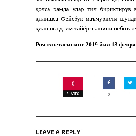
қолса ҳамда улар тил бириктирув 
қилишса Фейсбук маъмурияти шунда
қилишга доим тайёр эканини исботла
Роя газетасининг 2019 йил 13 февр
0
SHARES
+
0
LEAVE A REPLY