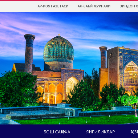
АР-РОЯ ГАЗЕТАСИ
АЛ-ВАЪЙ ЖУРНАЛИ
ЗИНДОН 
БОШ САҲИФА
ЯНГИЛИКЛАР
ҲИЗ