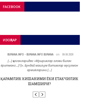
FACEBOOK
ИЗОҲЛАР
on
BURANA.INFO - BURANA.INFO BURANA
09.06.2026
BURANA.INFO -
[…] қилганларидек: «Мушриклар олови билан
[…] шундак
ёритманг…[1]». Бундай машъум битимлар мусулмон
жосуси Глабб Пошо[
армияларини […]
ара
ҚАРАМЛИК КИШАНИМИ ЁКИ ЕТАКЧИЛИК
НАКБАГА 7
ШАМШИРИ?