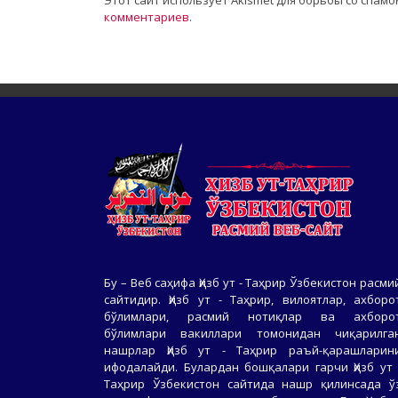
Этот сайт использует Akismet для борьбы со спамо
комментариев
.
Бу – Веб саҳифа Ҳизб ут - Таҳрир Ўзбекистон расми
сайтидир. Ҳизб ут - Таҳрир, вилоятлар, ахборо
бўлимлари, расмий нотиқлар ва ахборо
бўлимлари вакиллари томонидан чиқарилга
нашрлар Ҳизб ут - Таҳрир раъй-қарашларин
ифодалайди. Булардан бошқалари гарчи Ҳизб ут 
Таҳрир Ўзбекистон сайтида нашр қилинсада ў