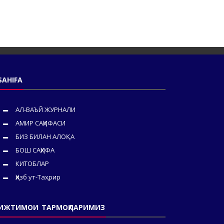
SAHIFA
АЛ-ВАЪЙ ЖУРНАЛИ
АМИР САҲИФАСИ
БИЗ БИЛАН АЛОҚА
БОШ САҲИФА
КИТОБЛАР
Ҳизб ут-Таҳрир
ИЖТИМОИ ТАРМОҚЛАРИМИЗ