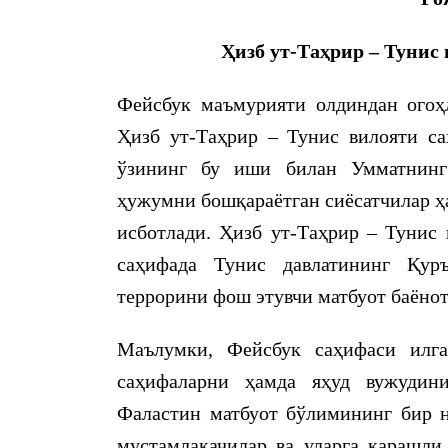
Ҳизб ут-Таҳрир – Тунис
Фейсбук маъмурияти олдиндан огоҳ
Ҳизб ут-Таҳрир – Тунис вилояти с
ўзининг бу иши билан Умматнинг 
ҳужумни бошқараётган сиёсатчилар ҳ
исботлади. Ҳизб ут-Таҳрир – Тунис
саҳифада Тунис давлатининг Қур
террорини фош этувчи матбуот баёно
Маълумки, Фейсбук саҳифаси илг
саҳифаларни ҳамда яҳуд вужудин
Фаластин матбуот бўлимининг бир н
мустамлакачилар ва уларга қарашли