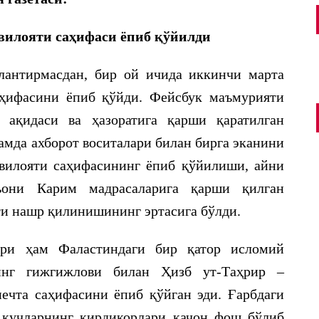
 вилояти саҳифаси ёпиб қўйилди
лантирмасдан, бир ой ичида иккинчи марта
аҳифасини ёпиб қўйди. Фейсбук маъмурияти
ақидаси ва ҳазоратига қарши қаратилган
амда ахборот воситалари билан бирга эканини
on
BURANA.INFO - BURANA.INFO BURANA
31.05.2026
 вилояти саҳифасининг ёпиб қўйилиши, айни
[…] шиорларини улуғласа, демак, бу
ъони Карим мадрасаларига қарши қилган
қалбидаги тақвосидан[1]» деган каломига содиқ қолган
ҳолда, байрам шукуҳини […]
ти нашр қилинишининг эртасига бўлди.
1447 ҲИЖРИЙ ЙИЛ МУБОРАК ҚУРБОН
ҲАЙИТИ ТАБРИГИ
ари ҳам Фаластиндаги бир қатор исломий
инг гижгижлови билан Ҳизб ут-Таҳрир –
ечта саҳифасини ёпиб қўйган эди. Ғарбдаги
 кучларнинг кирдикорлари қачон фош бўлиб