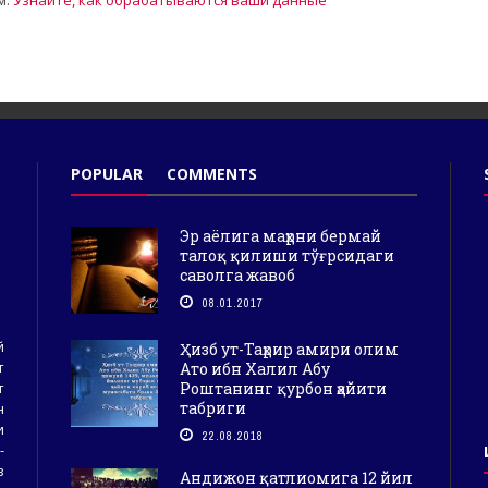
м.
Узнайте, как обрабатываются ваши данные
POPULAR
COMMENTS
Эр аёлига маҳрни бермай
талоқ қилиши тўғрсидаги
саволга жавоб
08.01.2017
й
Ҳизб ут-Таҳрир амири олим
т
Ато ибн Халил Абу
Роштанинг қурбон ҳайити
т
табриги
н
и
22.08.2018
-
з
Андижон қатлиомига 12 йил