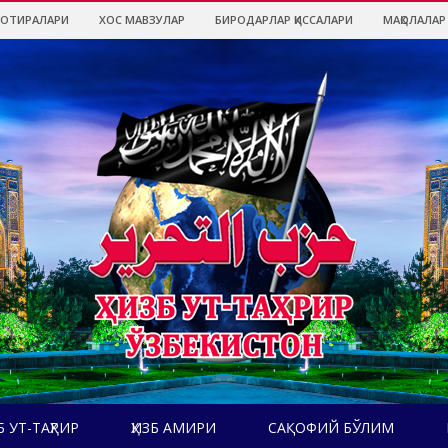
ХОТИРАЛАРИ
ХОС МАВЗУЛАР
БИРОДАРЛАР ҚИССАЛАРИ
МАҚОЛАЛАР
Б УТ-ТАҲРИР
ҲИЗБ АМИРИ
САҚОФИЙ БЎЛИМ