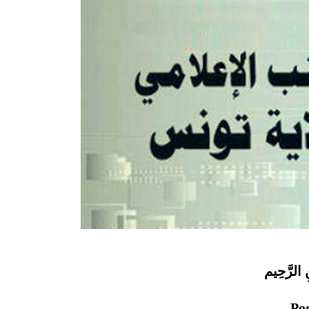
ِ الرَّحِيم
Ро