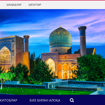
ШАҲИДЛАР
ШЕЪРЛАР
КИТОБЛАР
БИЗ БИЛАН АЛОҚА