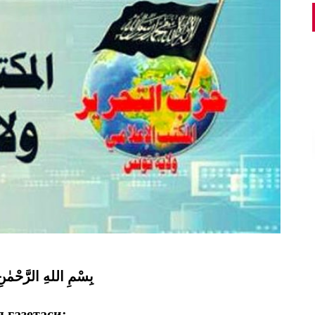
بِسْمِ اللهِ الرَّحْمٰن
я газетаси: