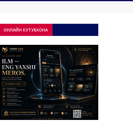
 ётибди?
ОНЛАЙН КУТУБХОНА