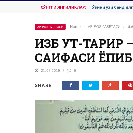
СЎНГГИ ЯНГИЛИКЛАР:
Ўзини ўзи банд қил
Home
›
АР-РОЯ ГАЗЕТАСИ
›
Ҳи
АР-РОЯ ГАЗЕТАСИ
ҲИЗБ УТ-ТАҲРИР
САҲИФАСИ ЁПИ
21.02.2019
0
SHARE: