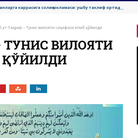
ганларга каррасига солиқ юкламаси: ушбу таклиф ортида нима
зб ут-Таҳрир – Тунис вилояти саҳифаси ёпиб қўйилди
 – ТУНИС ВИЛОЯТИ
Б ҚЎЙИЛДИ