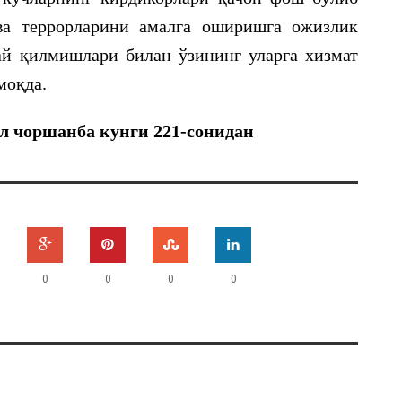
ва террорларини амалга оширишга ожизлик
й қилмишлари билан ўзининг уларга хизмат
моқда.
ал чоршанба кунги 221-сонидан
0
0
0
0